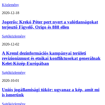
Közlemény
2020-12-18
Jogerős: Krekó Péter pert nyert a valótlanságokat
terjesztő Figyelő, Origo és 888 ellen
Sajtóközlemény
2020-12-02
A Kreml dezinformációs kampányai területi
revizionizmust és etnikai konfliktusokat generálnak
Kelet-Közép-Európában
Sajtóközlemény
2020-10-01
Uniós jogállamisági tükör: ugyanaz a kép, amit mi
is ismerünk
Sajtóközlemény