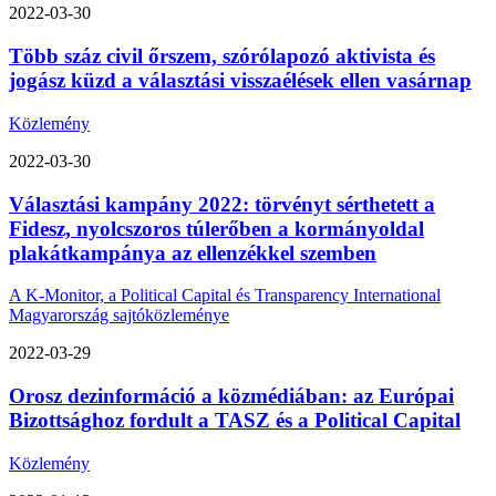
2022-03-30
Több száz civil őrszem, szórólapozó aktivista és
jogász küzd a választási visszaélések ellen vasárnap
Közlemény
2022-03-30
Választási kampány 2022: törvényt sérthetett a
Fidesz, nyolcszoros túlerőben a kormányoldal
plakátkampánya az ellenzékkel szemben
A K-Monitor, a Political Capital és Transparency International
Magyarország sajtóközleménye
2022-03-29
Orosz dezinformáció a közmédiában: az Európai
Bizottsághoz fordult a TASZ és a Political Capital
Közlemény