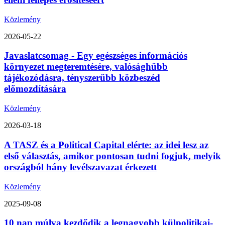
Közlemény
2026-05-22
Javaslatcsomag - Egy egészséges információs
környezet megteremtésére, valósághűbb
tájékozódásra, tényszerűbb közbeszéd
előmozdítására
Közlemény
2026-03-18
A TASZ és a Political Capital elérte: az idei lesz az
első választás, amikor pontosan tudni fogjuk, melyik
országból hány levélszavazat érkezett
Közlemény
2025-09-08
10 nap múlva kezdődik a legnagyobb külpolitikai-