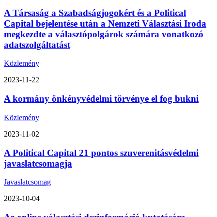
A Társaság a Szabadságjogokért és a Political
Capital bejelentése után a Nemzeti Választási Iroda
megkezdte a választópolgárok számára vonatkozó
adatszolgáltatást
Közlemény
2023-11-22
A kormány önkényvédelmi törvénye el fog bukni
Közlemény
2023-11-02
A Political Capital 21 pontos szuverenitásvédelmi
javaslatcsomagja
Javaslatcsomag
2023-10-04