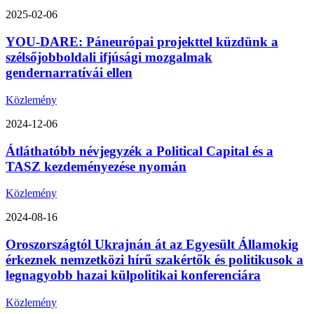
2025-02-06
YOU-DARE: Páneurópai projekttel küzdünk a
szélsőjobboldali ifjúsági mozgalmak
gendernarratívái ellen
Közlemény
2024-12-06
Átláthatóbb névjegyzék a Political Capital és a
TASZ kezdeményezése nyomán
Közlemény
2024-08-16
Oroszországtól Ukrajnán át az Egyesült Államokig
érkeznek nemzetközi hírű szakértők és politikusok a
legnagyobb hazai külpolitikai konferenciára
Közlemény