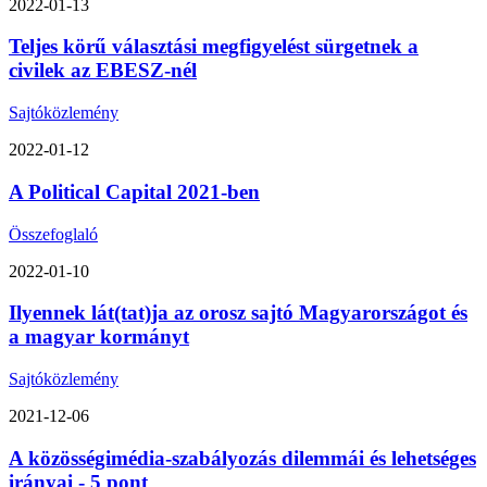
2022-01-13
Teljes körű választási megfigyelést sürgetnek a
civilek az EBESZ-nél
Sajtóközlemény
2022-01-12
A Political Capital 2021-ben
Összefoglaló
2022-01-10
Ilyennek lát(tat)ja az orosz sajtó Magyarországot és
a magyar kormányt
Sajtóközlemény
2021-12-06
A közösségimédia-szabályozás dilemmái és lehetséges
irányai - 5 pont