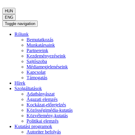
HUN
ENG
Toggle navigation
Rólunk
Bemutatkozás
Munkatársaink
Partnereink
Kezdeményezéseink
Sajtószoba
Médiamegjelenéseink
Kapcsolat
Támogatás
Hírek
Szolgáltatások
Adatbányászat
Ágazati elemzés
Kockázat-előrejelzés
Közösségimédia-kutatás
Közvélemény-kutatás
Politikai elemzés
Kutatási programok
Autoriter befolyás