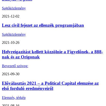
Sajtóközlemény
2021-12-02
Lesz civil fejezet az ellenzék programjában
Sajtóközlemény
2021-10-26
Helyreigazítást kellett közzölnie a Figyelőnek, a 888-
nak és az Origonak
Bevezető szöveg:
2021-09-30
Előválasztás 2021 – a Political Capital elemzése az
első forduló eredményeiről
Elemzés, térkép
2021-08-16