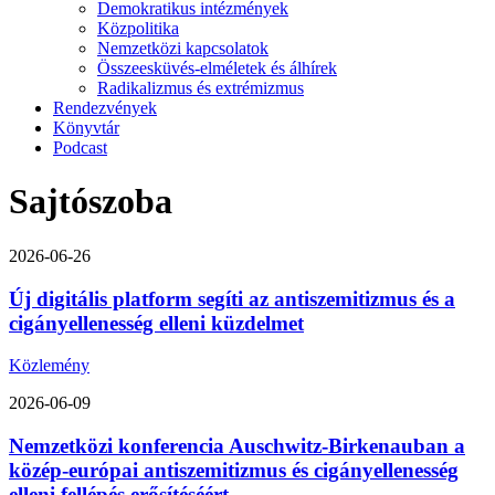
Demokratikus intézmények
Közpolitika
Nemzetközi kapcsolatok
Összeesküvés-elméletek és álhírek
Radikalizmus és extrémizmus
Rendezvények
Könyvtár
Podcast
Sajtószoba
2026-06-26
Új digitális platform segíti az antiszemitizmus és a
cigányellenesség elleni küzdelmet
Közlemény
2026-06-09
Nemzetközi konferencia Auschwitz-Birkenauban a
közép-európai antiszemitizmus és cigányellenesség
elleni fellépés erősítéséért