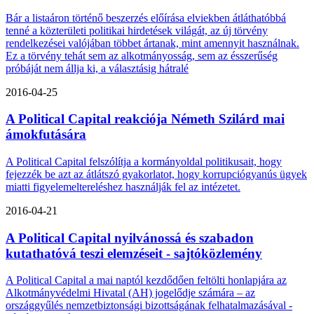
Bár a listaáron történő beszerzés előírása elviekben átláthatóbbá
tenné a közterületi politikai hirdetések világát, az új törvény
rendelkezései valójában többet ártanak, mint amennyit használnak.
Ez a törvény tehát sem az alkotmányosság, sem az ésszerűség
próbáját nem állja ki, a választásig hátralé
2016-04-25
A Political Capital reakciója Németh Szilárd mai
ámokfutására
A Political Capital felszólítja a kormányoldal politikusait, hogy
fejezzék be azt az átlátszó gyakorlatot, hogy korrupciógyanús ügyek
miatti figyelemeltereléshez használják fel az intézetet.
2016-04-21
A Political Capital nyilvánossá és szabadon
kutathatóvá teszi elemzéseit - sajtóközlemény
A Political Capital a mai naptól kezdődően feltölti honlapjára az
Alkotmányvédelmi Hivatal (AH) jogelődje számára – az
országgyűlés nemzetbiztonsági bizottságának felhatalmazásával -