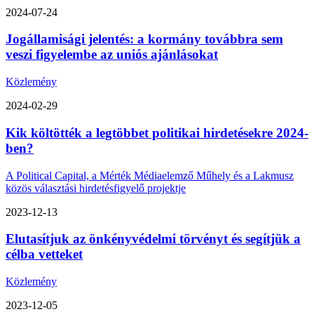
2024-07-24
Jogállamisági jelentés: a kormány továbbra sem
veszi figyelembe az uniós ajánlásokat
Közlemény
2024-02-29
Kik költötték a legtöbbet politikai hirdetésekre 2024-
ben?
A Political Capital, a Mérték Médiaelemző Műhely és a Lakmusz
közös választási hirdetésfigyelő projektje
2023-12-13
Elutasítjuk az önkényvédelmi törvényt és segítjük a
célba vetteket
Közlemény
2023-12-05