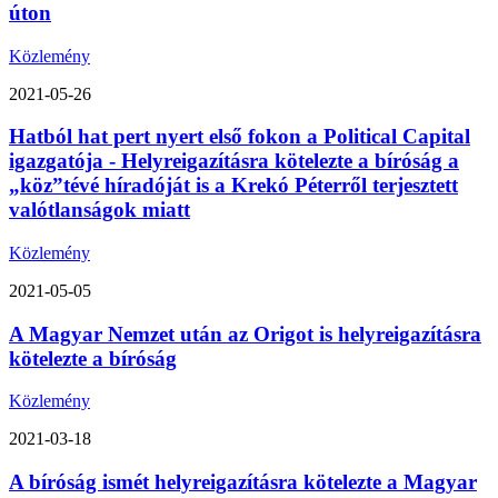
úton
Közlemény
2021-05-26
Hatból hat pert nyert első fokon a Political Capital
igazgatója - Helyreigazításra kötelezte a bíróság a
„köz”tévé híradóját is a Krekó Péterről terjesztett
valótlanságok miatt
Közlemény
2021-05-05
A Magyar Nemzet után az Origot is helyreigazításra
kötelezte a bíróság
Közlemény
2021-03-18
A bíróság ismét helyreigazításra kötelezte a Magyar