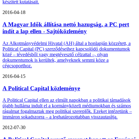
készített kutatásait.
2016-04-18
A Magyar Idők állítása nettó hazugság, a PC pert
indít a lap ellen - Sajtóközlemény
Az Alkotmányvédelmi Hivatal (AH) által a honlapján közzétett, a
Political Capital (PC) szerződéseihez kapcsolódó dokumentumok
közé – tévedésből vagy megtévesztő célzattal –, olyan
dokumentumok is kerültek, amelyeknek semmi köze a
cégcsoporthoz.
2016-04-15
A Political Capital közleménye
A Political Capital ellen az elmúlt napokban a politikai támadások
újabb hulláma indult el a kormányközeli médiumokban és számos
rágalmat fogalmaztak meg politikai szereplők. Ezeket intézetünk –
immáron sokadszorra – a leghatározottabban visszautasítja.
2012-07-30