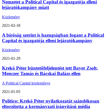
Nemzetet a Political Capital és igazgatója elleni
lejáratókampány miatt
Közlemény
2021-02-18
A bíróság szerint is hazugságban fogant a Political
Capital és igazgatója elleni lejáratókampány
Közlemény
2021-01-29
Krekó Péter büntetőfeljelentést tett Bayer Zsolt,
Menczer Tamás és Bácskai Balázs ellen
A Political Capital közleménye
2021-01-05
Politico: Krekó Péter nyilatkozatát szándékosan
eltorzította a kormányzati irányítású média