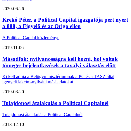
2020-06-26
Krekó Péter, a Political Capital igazgatója pert nyert
a 888, a Figyelő és az Origo ellen
A Political Capital közleménye
2019-11-06
Másodfok: nyilvánosságra kell hozni, hol voltak
tömeges bejelentkezések a tavalyi választás előtt
Ki kell adnia a Belügyminisztériumnak a PC és a TASZ által
igényelt lakcím-nyilvántartási adatokat
2019-08-20
Tulajdonosi átalakulás a Political Capitalnél
Tulajdonosi átalakulás a Political Capitalnél
2018-12-10