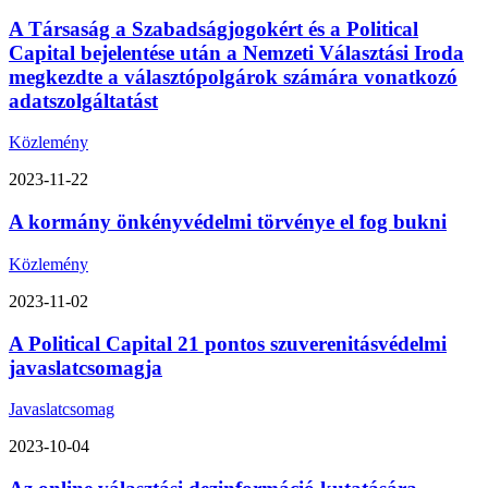
A Társaság a Szabadságjogokért és a Political
Capital bejelentése után a Nemzeti Választási Iroda
megkezdte a választópolgárok számára vonatkozó
adatszolgáltatást
Közlemény
2023-11-22
A kormány önkényvédelmi törvénye el fog bukni
Közlemény
2023-11-02
A Political Capital 21 pontos szuverenitásvédelmi
javaslatcsomagja
Javaslatcsomag
2023-10-04