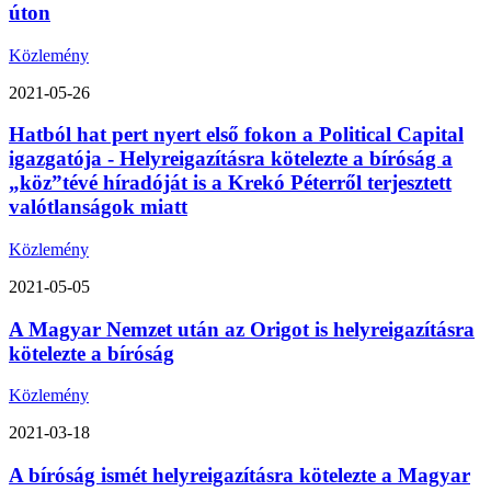
úton
Közlemény
2021-05-26
Hatból hat pert nyert első fokon a Political Capital
igazgatója - Helyreigazításra kötelezte a bíróság a
„köz”tévé híradóját is a Krekó Péterről terjesztett
valótlanságok miatt
Közlemény
2021-05-05
A Magyar Nemzet után az Origot is helyreigazításra
kötelezte a bíróság
Közlemény
2021-03-18
A bíróság ismét helyreigazításra kötelezte a Magyar