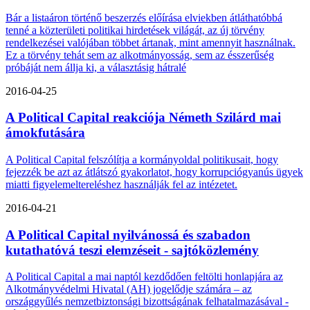
Bár a listaáron történő beszerzés előírása elviekben átláthatóbbá
tenné a közterületi politikai hirdetések világát, az új törvény
rendelkezései valójában többet ártanak, mint amennyit használnak.
Ez a törvény tehát sem az alkotmányosság, sem az ésszerűség
próbáját nem állja ki, a választásig hátralé
2016-04-25
A Political Capital reakciója Németh Szilárd mai
ámokfutására
A Political Capital felszólítja a kormányoldal politikusait, hogy
fejezzék be azt az átlátszó gyakorlatot, hogy korrupciógyanús ügyek
miatti figyelemeltereléshez használják fel az intézetet.
2016-04-21
A Political Capital nyilvánossá és szabadon
kutathatóvá teszi elemzéseit - sajtóközlemény
A Political Capital a mai naptól kezdődően feltölti honlapjára az
Alkotmányvédelmi Hivatal (AH) jogelődje számára – az
országgyűlés nemzetbiztonsági bizottságának felhatalmazásával -