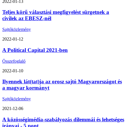
2022-01-13
Teljes körű választási megfigyelést sürgetnek a
civilek az EBESZ-nél
Sajtóközlemény
2022-01-12
A Political Capital 2021-ben
Összefoglaló
2022-01-10
Ilyennek lát(tat)ja az orosz sajtó Magyarországot és
a magyar kormányt
Sajtóközlemény
2021-12-06
A közösségimédia-szabályozás dilemmái és lehetséges
irányai - 5 pont