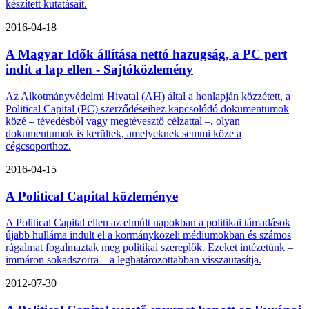
készített kutatásait.
2016-04-18
A Magyar Idők állítása nettó hazugság, a PC pert
indít a lap ellen - Sajtóközlemény
Az Alkotmányvédelmi Hivatal (AH) által a honlapján közzétett, a
Political Capital (PC) szerződéseihez kapcsolódó dokumentumok
közé – tévedésből vagy megtévesztő célzattal –, olyan
dokumentumok is kerültek, amelyeknek semmi köze a
cégcsoporthoz.
2016-04-15
A Political Capital közleménye
A Political Capital ellen az elmúlt napokban a politikai támadások
újabb hulláma indult el a kormányközeli médiumokban és számos
rágalmat fogalmaztak meg politikai szereplők. Ezeket intézetünk –
immáron sokadszorra – a leghatározottabban visszautasítja.
2012-07-30