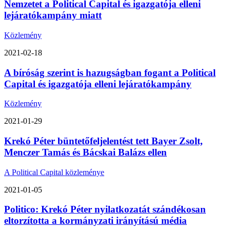
Nemzetet a Political Capital és igazgatója elleni
lejáratókampány miatt
Közlemény
2021-02-18
A bíróság szerint is hazugságban fogant a Political
Capital és igazgatója elleni lejáratókampány
Közlemény
2021-01-29
Krekó Péter büntetőfeljelentést tett Bayer Zsolt,
Menczer Tamás és Bácskai Balázs ellen
A Political Capital közleménye
2021-01-05
Politico: Krekó Péter nyilatkozatát szándékosan
eltorzította a kormányzati irányítású média