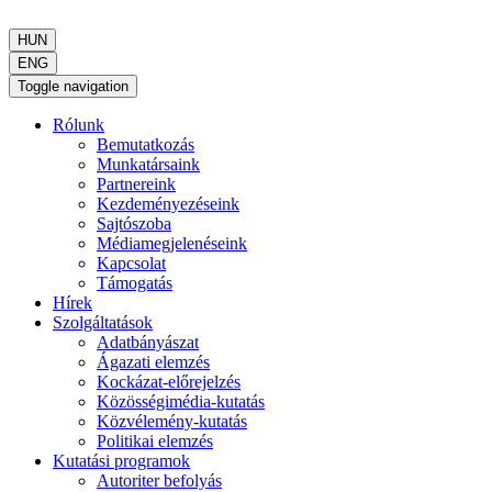
HUN
ENG
Toggle navigation
Rólunk
Bemutatkozás
Munkatársaink
Partnereink
Kezdeményezéseink
Sajtószoba
Médiamegjelenéseink
Kapcsolat
Támogatás
Hírek
Szolgáltatások
Adatbányászat
Ágazati elemzés
Kockázat-előrejelzés
Közösségimédia-kutatás
Közvélemény-kutatás
Politikai elemzés
Kutatási programok
Autoriter befolyás