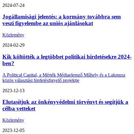
2024-07-24
Jogállamisági jelentés: a kormány továbbra sem
veszi figyelembe az uniós ajánlásokat
Közlemény
2024-02-29
Kik költötték a legtöbbet politikai hirdetésekre 2024-
ben?
A Political Capital, a Mérték Médiaelemző Műhely és a Lakmusz
közös választási hirdetésfigyelő projektje
2023-12-13
Elutasítjuk az önkényvédelmi törvényt és segítjük a
célba vetteket
Közlemény
2023-12-05