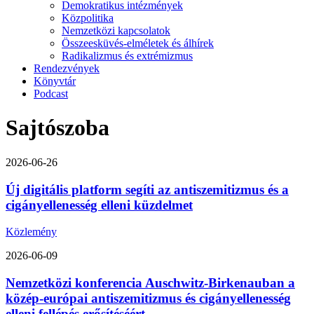
Demokratikus intézmények
Közpolitika
Nemzetközi kapcsolatok
Összeesküvés-elméletek és álhírek
Radikalizmus és extrémizmus
Rendezvények
Könyvtár
Podcast
Sajtószoba
2026-06-26
Új digitális platform segíti az antiszemitizmus és a
cigányellenesség elleni küzdelmet
Közlemény
2026-06-09
Nemzetközi konferencia Auschwitz-Birkenauban a
közép-európai antiszemitizmus és cigányellenesség
elleni fellépés erősítéséért