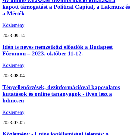
Az online választási dezinformáció kutatására
kapott támogatást a Political Capital, a Lakmusz és
a Mérték
Közlemény
2023-09-14
Idén is neves nemzetközi előadók a Budapest
Fórumon – 2023. október 11-12.
Közlemény
2023-08-04
Tényellenőrzések, dezinformációval kapcsolatos
kutatások és online tananyagok - ilyen lesz a
hdmo.eu
Közlemény
2023-07-05
Közlemény - Uniós jogállamisági jelentés: a