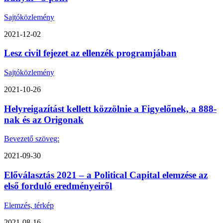
Sajtóközlemény
2021-12-02
Lesz civil fejezet az ellenzék programjában
Sajtóközlemény
2021-10-26
Helyreigazítást kellett közzölnie a Figyelőnek, a 888-
nak és az Origonak
Bevezető szöveg:
2021-09-30
Előválasztás 2021 – a Political Capital elemzése az
első forduló eredményeiről
Elemzés, térkép
2021-08-16