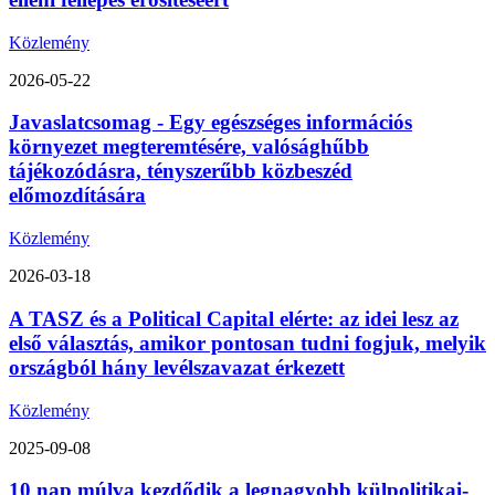
Közlemény
2026-05-22
Javaslatcsomag - Egy egészséges információs
környezet megteremtésére, valósághűbb
tájékozódásra, tényszerűbb közbeszéd
előmozdítására
Közlemény
2026-03-18
A TASZ és a Political Capital elérte: az idei lesz az
első választás, amikor pontosan tudni fogjuk, melyik
országból hány levélszavazat érkezett
Közlemény
2025-09-08
10 nap múlva kezdődik a legnagyobb külpolitikai-