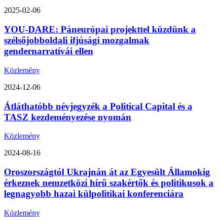
2025-02-06
YOU-DARE: Páneurópai projekttel küzdünk a
szélsőjobboldali ifjúsági mozgalmak
gendernarratívái ellen
Közlemény
2024-12-06
Átláthatóbb névjegyzék a Political Capital és a
TASZ kezdeményezése nyomán
Közlemény
2024-08-16
Oroszországtól Ukrajnán át az Egyesült Államokig
érkeznek nemzetközi hírű szakértők és politikusok a
legnagyobb hazai külpolitikai konferenciára
Közlemény