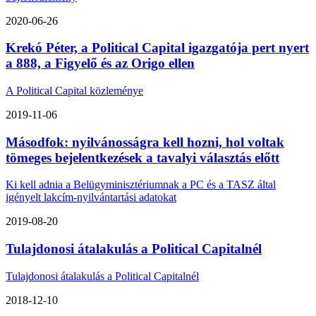
2020-06-26
Krekó Péter, a Political Capital igazgatója pert nyert
a 888, a Figyelő és az Origo ellen
A Political Capital közleménye
2019-11-06
Másodfok: nyilvánosságra kell hozni, hol voltak
tömeges bejelentkezések a tavalyi választás előtt
Ki kell adnia a Belügyminisztériumnak a PC és a TASZ által
igényelt lakcím-nyilvántartási adatokat
2019-08-20
Tulajdonosi átalakulás a Political Capitalnél
Tulajdonosi átalakulás a Political Capitalnél
2018-12-10