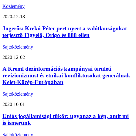
Közlemény
2020-12-18
Jogerős: Krekó Péter pert nyert a valótlanságokat
terjesztő Figyelő, Origo és 888 ellen
Sajtóközlemény
2020-12-02
A Kreml dezinformációs kampányai területi
revizionizmust és etnikai konfliktusokat generálnak
Kelet-Közép-Európában
Sajtóközlemény
2020-10-01
Uniós jogállamisági tükör: ugyanaz a kép, amit mi
is ismerünk
Sajtóközlemény