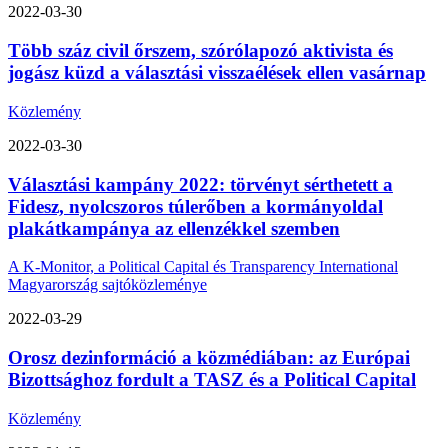
2022-03-30
Több száz civil őrszem, szórólapozó aktivista és
jogász küzd a választási visszaélések ellen vasárnap
Közlemény
2022-03-30
Választási kampány 2022: törvényt sérthetett a
Fidesz, nyolcszoros túlerőben a kormányoldal
plakátkampánya az ellenzékkel szemben
A K-Monitor, a Political Capital és Transparency International
Magyarország sajtóközleménye
2022-03-29
Orosz dezinformáció a közmédiában: az Európai
Bizottsághoz fordult a TASZ és a Political Capital
Közlemény