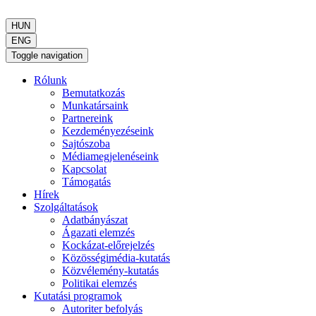
HUN
ENG
Toggle navigation
Rólunk
Bemutatkozás
Munkatársaink
Partnereink
Kezdeményezéseink
Sajtószoba
Médiamegjelenéseink
Kapcsolat
Támogatás
Hírek
Szolgáltatások
Adatbányászat
Ágazati elemzés
Kockázat-előrejelzés
Közösségimédia-kutatás
Közvélemény-kutatás
Politikai elemzés
Kutatási programok
Autoriter befolyás