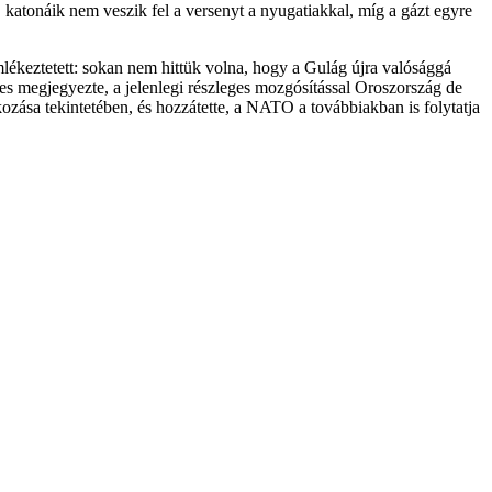
k, katonáik nem veszik fel a versenyt a nyugatiakkal, míg a gázt egyre
lékeztetett: sokan nem hittük volna, hogy a Gulág újra valósággá
ettes megjegyezte, a jelenlegi részleges mozgósítással Oroszország de
zása tekintetében, és hozzátette, a NATO a továbbiakban is folytatja