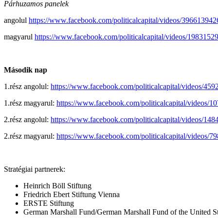
Párhuzamos panelek
angolul
https://www.facebook.com/politicalcapital/videos/39661394
magyarul
https://www.facebook.com/politicalcapital/videos/198315
Második nap
1.rész angolul:
https://www.facebook.com/politicalcapital/videos/45
1.rész magyarul:
https://www.facebook.com/politicalcapital/videos/
2.rész angolul:
https://www.facebook.com/politicalcapital/videos/1
2.rész magyarul:
https://www.facebook.com/politicalcapital/videos/
Stratégiai partnerek:
Heinrich Böll Stiftung
Friedrich Ebert Stiftung Vienna
ERSTE Stiftung
German Marshall Fund/German Marshall Fund of the United St