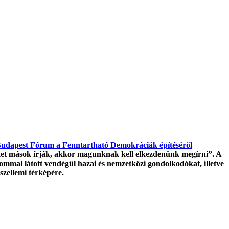
udapest Fórum a Fenntartható Demokráciák építéséről
ket mások írják, akkor magunknak kell elkezdenünk megírni”.
A
mmal látott vendégül hazai és nemzetközi gondolkodókat, illetve
 szellemi térképére.