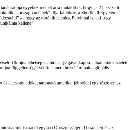
nácsadója egyebek mellett arra mutatott rá, hogy „a 21. századi
okratikus országban élnek”. Ilja Jablokov, a Sheffieldi Egyetem
áldozatául” – ahogy az történik jelenleg Putyinnal is, aki „egy
unikálnia kellene”.
viselő Ukrajna lehetséges uniós tagságával kapcsolatban emlékeztetett
ajna függetlenségét védik, hanem hozzájárulnak a globális
 és alacsony adókat támogató amerikai jobboldal egy része azt az
linton-adminisztráció egykori Oroszországért, Ukrajnáért és az