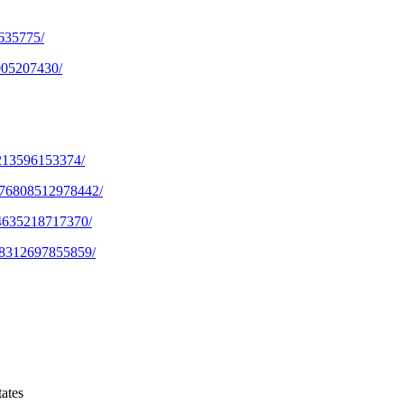
2635775/
2905207430/
9213596153374/
1076808512978442/
484635218717370/
798312697855859/
ates