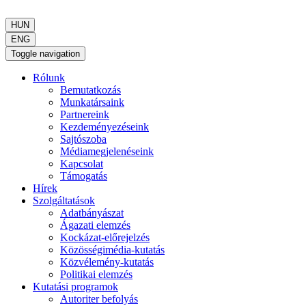
HUN
ENG
Toggle navigation
Rólunk
Bemutatkozás
Munkatársaink
Partnereink
Kezdeményezéseink
Sajtószoba
Médiamegjelenéseink
Kapcsolat
Támogatás
Hírek
Szolgáltatások
Adatbányászat
Ágazati elemzés
Kockázat-előrejelzés
Közösségimédia-kutatás
Közvélemény-kutatás
Politikai elemzés
Kutatási programok
Autoriter befolyás