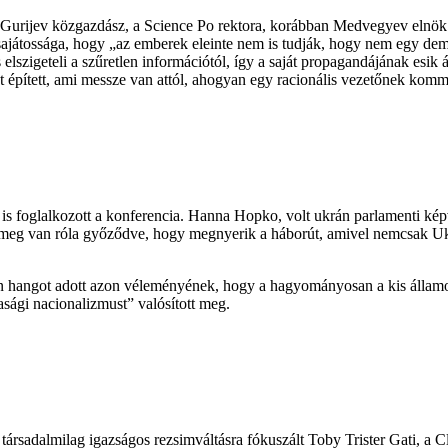
urijev közgazdász, a Science Po rektora, korábban Medvegyev elnök ta
 sajátossága, hogy „az emberek eleinte nem is tudják, hogy nem egy dem
 elszigeteli a szűretlen információtól, így a saját propagandájának esik 
t épített, ami messze van attól, ahogyan egy racionális vezetőnek komm
is foglalkozott a konferencia. Hanna Hopko, volt ukrán parlamenti kép
 meg van róla győződve, hogy megnyerik a háborút, amivel nemcsak Ukr
en hangot adott azon véleményének, hogy a hagyományosan a kis államot
sági nacionalizmust” valósított meg.
ársadalmilag igazságos rezsimváltásra fókuszált Toby Trister Gati, a C