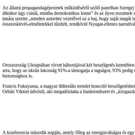
Az állami propagandagépezetek működéséről szóló panelban Szergej G
diktátor úgy csinál, mintha demokratikus lenne” és az ilyen rezsimek
tanára szerint „minden autoriter vezetővel az a baj, hogy saját magát is
összeesküvés-elméletekkel tűzdelt, rendkívül Nyugat-ellenes narratívá
Oroszország Ukrajnában vívott háborújával két beszélgetés keretében 
arra, hogy az ukrán lakosság 91%-a támogatja a tagságot, 93% pedig
biztonsághoz is.
Francis Fukuyama, a magyar illiberális trendet boncoló beszélgetésb
Orbán Viktort üdvözli, aki megadóztatta a bankrendszert és „közgazda
A konferencia második napján, amely főleg az energiaválságra és egy t