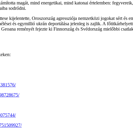
elszámította magát, mind energetikai, mind katonai értelemben: fegyverei
aiba sodródni.
se kijelentette, Oroszország agressziója nemzetközi jogokat sért és em
élései és egymillió ukrán deportálása jelenleg is zajlik. A főtitkárhely
 Geoana reményét fejezte ki Finnország és Svédország mielőbbi csatlako
keken:
4381576/
198728675/
5075744/
3751509927/