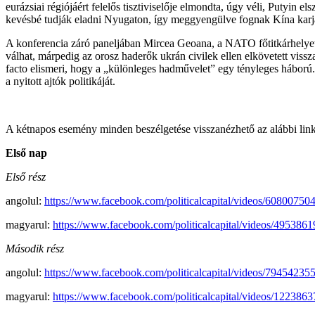
eurázsiai régiójáért felelős tisztiviselője elmondta, úgy véli, Putyin 
kevésbé tudják eladni Nyugaton, így meggyengülve fognak Kína karj
A konferencia záró paneljában Mircea Geoana, a NATO főtitkárhelyette
válhat, márpedig az orosz haderők ukrán civilek ellen elkövetett vissza
facto elismeri, hogy a „különleges hadművelet” egy tényleges háború.
a nyitott ajtók politikáját.
A kétnapos esemény minden beszélgetése visszanézhető az alábbi lin
Első nap
Első rész
angolul:
https://www.facebook.com/politicalcapital/videos/60800750
magyarul:
https://www.facebook.com/politicalcapital/videos/495386
Második rész
angolul:
https://www.facebook.com/politicalcapital/videos/79454235
magyarul:
https://www.facebook.com/politicalcapital/videos/122386