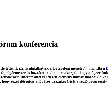
Fórum konferencia
de tetteink igenis alakíthatják a történelem menetét” – mondta
a
B
főpolgármester és hozzátette: „
ha nem akarjuk, hogy a fejezetün
emokrácia Intézete által rendezett esemény immár második alkalo
 hogy ezzel elősegítse a főváros visszakerülését a régió progresszív