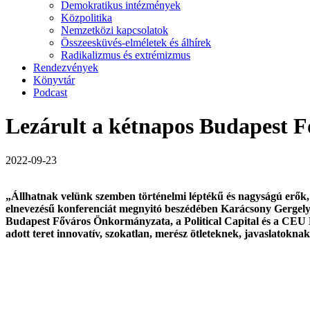
Demokratikus intézmények
Közpolitika
Nemzetközi kapcsolatok
Összeesküvés-elméletek és álhírek
Radikalizmus és extrémizmus
Rendezvények
Könyvtár
Podcast
Lezárult a kétnapos Budapest 
2022-09-23
„Állhatnak velünk szemben történelmi léptékű és nagyságú erők, 
elnevezésű konferenciát megnyitó beszédében Karácsony Gergely 
Budapest Főváros Önkormányzata, a Political Capital és a CEU D
adott teret innovatív, szokatlan, merész ötleteknek, javaslatoknak,