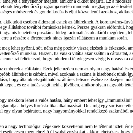
tat, amelyet a tényellenőr megtett, amikor a cikket megírta. Ez a módszer
acebook tényellenőrző programja esetén mindenki megkapja az értesítést 
zükséges módszerek és gondolkodás is eljut közvetlenül azokhoz, akikne
van, akik adott esetben áldozatul esnek az álhíreknek. A koronavírus-j
egy állításhoz további forrásokat kérnek. Persze gyakran előfordul, hog
ét ugyanis lehetetlen pusztán a hideg racionalitás oldaláról megérteni, l
 erre a részére a történetnek nincs igazán rálátásom a munkám során.
 meg lehet győzni, sőt, néha még pozitív visszajelzések is érkeznek, 
nyellenőrző munkára. Hiszen, ha valaki vitába akar szállni a cáfolattal,
lenne azt feltételezni, hogy mindenki ténylegesen végig is olvassa a cáfo
 emberek a cáfolatra. Ezek jellemzően nem az olyan nagy hatású és érz
róbb álhíreket is cáfolni, mivel azoknak a száma is kisebbnek tűnik így, 
ása, hogy általuk elsajátítható az álhírek felismeréséhez szükséges mód
lt képet, és ez a tudás segít neki a jövőben, amikor olyan nagyobb tét
, hogy mekkora lehet a valós hatása, hány embert lehet így „immunizálni
tanulja a helyes forráskritika alkalmazását. De amíg egy sor ismeretle
ul egy olyan bejáratott, nagy hagyományokkal rendelkező szakmából nőtt
en a nagy technológiai cégeknek közvetlenül nem feltétlenül üzleti érd
et esetlegesen megnehezítő új szabályozásokat, akkor lehetséges, hogy 