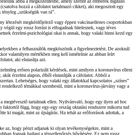
 beleillik abba a megközelítésbe, amely szerint az emberek digitális
(csatolva hozzá a cáfolatot tartalmazó cikket), aki megosztott egy
k tényleg „szükségük van rá”.
árvány létezését megkérdőjelező vagy éppen vakcinaellenes csoportokban
y végül egy rossz forrást is elfogadnak hitelesnek, vagy téves
ehetnek érzelmi-pszichológiai okai is annak, hogy valaki hinni kezd egy
amelyekben a felhasználók megköszönik a figyelmeztetést. De azoknál
 akkor valamilyen mértékben meg kell ismételnie az abban leírt
latot, aki elutasítja azt.
elmileg erősen polarizált kérdések, mint amilyen a koronavírus elleni
akik érzelmi alapon, élből elutasítják a cáfolatot. Abból a
szertan. Lehetséges, hogy valaki egy állatokkal kapcsolatos „színes”
tel rendelkező témákkal szembesül, mint a koronavírus-járvány vagy a
” a megtévesztő tartalmak ellen. Nyilvánvaló, hogy egy ilyen ad hoc
n faktortól függ, hogy egy-egy ország oktatási rendszere mikorra tud
e ki magát, mint az újságírás. Ha tehát az erőforrások adottak, a
eke az, hogy pénzt adjanak ki olyan tevékenységekre, mint a
jobban fognak hajlani a tényellenőrzés bővítésére. Ez nem rossz