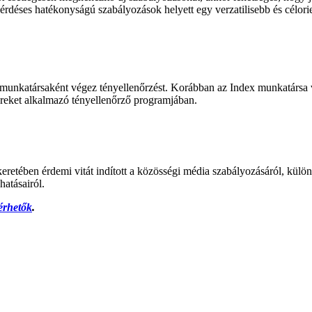
kérdéses hatékonyságú szabályozások helyett egy verzatilisebb és célor
k munkatársaként végez tényellenőrzést. Korábban az Index munkatársa
ereket alkalmazó tényellenőrző programjában.
eretében érdemi vitát indított a közösségi média szabályozásáról, külön
hatásairól.
lérhetők
.