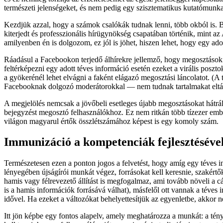
természeti jelenségeket, és nem pedig egy szisztematikus kutatómunk
Kezdjük azzal, hogy a számok csalókák tudnak lenni, több okból is. 
kiterjedt és professzionális hírügynökség csapatában történik, mint a
amilyenben én is dolgozom, ez jól is jöhet, hiszen lehet, hogy egy ad
Ráadásul a Facebookon terjedő álhírekre jellemző, hogy megosztások 
feltérképezni egy adott téves információ esetén ezeket a virális po
a gyökerénél lehet elvágni a faként elágazó megosztási láncolatot. (
Facebooknak dolgozó moderátorokkal — nem tudnak tartalmakat eltávo
A megjelölés nemcsak a jövőbeli esetleges újabb megosztásokat hátrálta
bejegyzést megosztó felhasználókhoz. Ez nem ritkán több tízezer embert
világon magyarul értők összlétszámához képest is egy komoly szám.
Immunizáció a kompetenciák fejlesztéséve
Természetesen ezen a ponton jogos a felvetést, hogy amíg egy téves in
lényegében újságírói munkát végez, forrásokat kell keresnie, szakértő
hamis vagy félrevezető állítást is megfogalmaz, ami tovább növeli a c
is a hamis információk forrásává válhat), másfelől ott vannak a téves
idővel. Ha ezeket a változókat behelyettesítjük az egyenletbe, akkor 
Itt jön képbe egy fontos alapelv, amely meghatározza a munkát: a tén