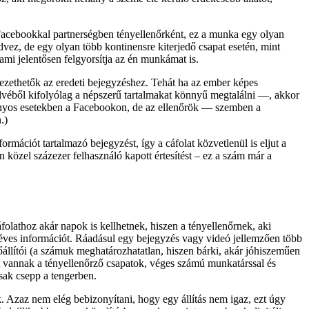
Facebookkal partnerségben tényellenőrként, ez a munka egy olyan
dvez, de egy olyan több kontinensre kiterjedő csapat esetén, mint
ami jelentősen felgyorsítja az én munkámat is.
ezethetők az eredeti bejegyzéshez. Tehát ha az ember képes
lvéből kifolyólag a népszerű tartalmakat könnyű megtalálni —, akkor
bizonyos esetekben a Facebookon, de az ellenőrök — szemben a
.)
rmációt tartalmazó bejegyzést, így a cáfolat közvetlenül is eljut a
 közel százezer felhasználó kapott értesítést – ez a szám már a
folathoz akár napok is kellhetnek, hiszen a tényellenőrnek, aki
t téves információt. Ráadásul egy bejegyzés vagy videó jellemzően több
lőállítói (a számuk meghatározhatatlan, hiszen bárki, akár jóhiszeműen
ott vannak a tényellenőrző csapatok, véges számú munkatárssal és
csak csepp a tengerben.
. Azaz nem elég bebizonyítani, hogy egy állítás nem igaz, ezt úgy