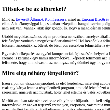
Tiltsuk-e be az álhíreket?
Mind az
Egyesült Államok Kongresszusa
, mind az
Európai Bizottság
ellen. A hatékonysággal kapcsolatban szkeptikus hangok szerint pedig
nem sok van. Vannak, akik úgy gondolják, hogy a megoldásnak felülről k
Utóbbi megoldást számos olyan probléma nehezítheti, amelyek általáb
felelősségre vonható a megtévesztő tartalmakért? Hol kezdődik a felh
lelkesen támogatják az ötletet, de bizonyos esetekben felmerülhet a g
Egy másik elképzelés az egyéni kompetenciák fejlesztésére helyezi a h
szembe is kerülnek egy hamis információval, képesek felismerni azt.
felismerte, hogy amit olvasott, az nem igaz, még dönthet úgy, hogy m
Mire elég néhány tényellenőr?
Ezen a ponton visszakanyarodnék az első kérdéshez: mire elég adott
csak egy kártya lenne a tényellenőrző program, amit elő lehet húzn
szereztem, amelyek azt mutatják, hogy lehet értelme és valós követk
Mielőtt azonban rátérnék ezekre az előnyökre, elöljáróban le kell sz
információk, az azokat terjesztő személyek, csoportok, valamint a 
és ez némileg torzítja az érzékelésemet az egész jelenséggel kapcsolat