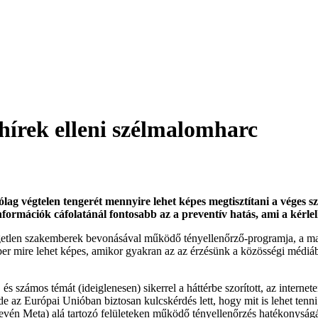
lhírek elleni szélmalomharc
szólag végtelen tengerét mennyire lehet képes megtisztítani a vé
információk cáfolatánál fontosabb az a preventív hatás, ami a kérle
tlen szakemberek bevonásával működő tényellenőrző-programja, a magy
ber mire lehet képes, amikor gyakran az az érzésünk a közösségi médi
s számos témát (ideiglenesen) sikerrel a háttérbe szorított, az internete
de az Európai Unióban biztosan kulcskérdés lett, hogy mit is lehet tenni
vén Meta) alá tartozó felületeken működő tényellenőrzés hatékonyságá