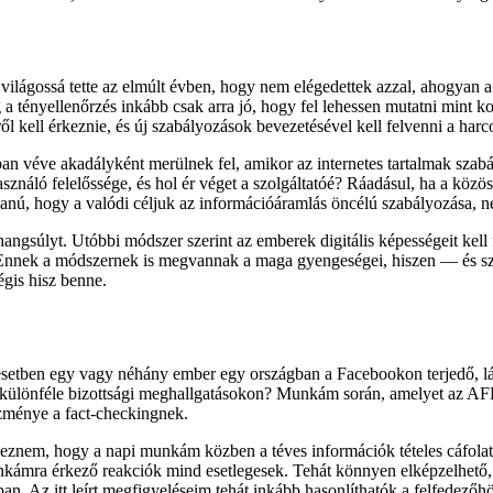
világossá tette az elmúlt évben, hogy nem elégedettek azzal, ahogyan a
 a tényellenőrzés inkább csak arra jó, hogy fel lehessen mutatni mint 
ell érkeznie, és új szabályozások bevezetésével kell felvenni a harcot 
an véve akadályként merülnek fel, amikor az internetes tartalmak szab
asználó felelőssége, és hol ér véget a szolgáltatóé? Ráadásul, ha a kö
yanú, hogy a valódi céljuk az információáramlás öncélú szabályozása, ne
angsúlyt. Utóbbi módszer szerint az emberek digitális képességeit kell f
 Ennek a módszernek is megvannak a maga gyengeségei, hiszen — és szá
égis hisz benne.
 esetben egy vagy néhány ember egy országban a Facebookon terjedő, l
i a különféle bizottsági meghallgatásokon? Munkám során, amelyet az 
ezménye a fact-checkingnek.
ögeznem, hogy a napi munkám közben a téves információk tételes cáfolat
munkámra érkező reakciók mind esetlegesek. Tehát könnyen elképzelhet
ban. Az itt leírt megfigyeléseim tehát inkább hasonlíthatók a felfedező