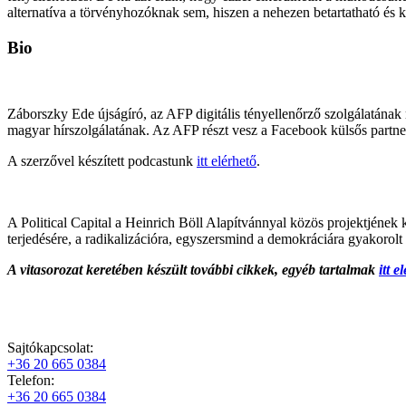
alternatíva a törvényhozóknak sem, hiszen a nehezen betartatható és 
Bio
Záborszky Ede újságíró, az AFP digitális tényellenőrző szolgálatána
magyar hírszolgálatának. Az AFP részt vesz a Facebook külsős partn
A szerzővel készített podcastunk
itt elérhető
.
A Political Capital a Heinrich Böll Alapítvánnyal közös projektjének k
terjedésére, a radikalizációra, egyszersmind a demokráciára gyakorolt 
A vitasorozat keretében készült további cikkek, egyéb tartalmak
itt e
Sajtókapcsolat:
+36 20 665 0384
Telefon:
+36 20 665 0384