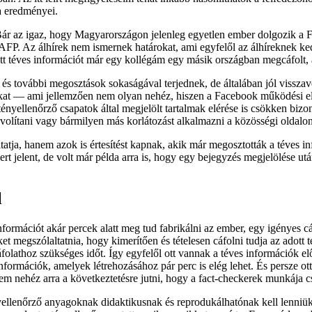
a eredményei.
Bár az igaz, hogy Magyarországon jelenleg egyetlen ember dolgozik a 
z AFP. Az álhírek nem ismernek határokat, ami egyfelől az álhíreknek ke
ott téves információt már egy kollégám egy másik országban megcáfolt, 
és további megosztások sokaságával terjednek, de általában jól visszav
sztokat — ami jellemzően nem olyan nehéz, hiszen a Facebook működési e
A tényellenőrző csapatok által megjelölt tartalmak elérése is csökken 
lítani vagy bármilyen más korlátozást alkalmazni a közösségi oldalon
tja, hanem azok is értesítést kapnak, akik már megosztották a téves info
 jelent, de volt már példa arra is, hogy egy bejegyzés megjelölése után
l
formációt akár percek alatt meg tud fabrikálni az ember, egy igényes cá
ket megszólaltatnia, hogy kimerítően és tételesen cáfolni tudja az adot
áfolathoz szükséges időt. Így egyfelől ott vannak a téves információk e
 információk, amelyek létrehozásához pár perc is elég lehet. És persze 
nem nehéz arra a következtetésre jutni, hogy a fact-checkerek munkája 
yellenőrző anyagoknak didaktikusnak és reprodukálhatónak kell lenniük