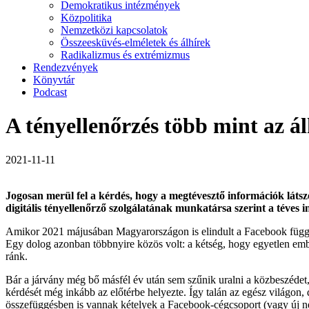
Demokratikus intézmények
Közpolitika
Nemzetközi kapcsolatok
Összeesküvés-elméletek és álhírek
Radikalizmus és extrémizmus
Rendezvények
Könyvtár
Podcast
A tényellenőrzés több mint az á
2021-11-11
Jogosan merül fel a kérdés, hogy a megtévesztő információk lát
digitális tényellenőrző szolgálatának munkatársa szerint a téves 
Amikor 2021 májusában Magyarországon is elindult a Facebook függe
Egy dolog azonban többnyire közös volt: a kétség, hogy egyetlen em
ránk.
Bár a járvány még bő másfél év után sem szűnik uralni a közbeszédet, é
kérdését még inkább az előtérbe helyezte. Így talán az egész világon, 
összefüggésben is vannak kételyek a Facebook-cégcsoport (vagy új ne