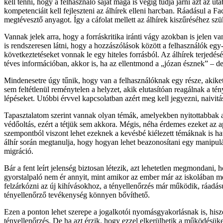
kell tenni, hogy a felhasználó saját maga is végig tudja járni azt az u
kompetenciáit kell fejleszteni az álhírek elleni harcban. Ráadásul a F
megtévesztő anyagot. Így a cáfolat mellett az álhírek kiszűréséhez s
Vannak jelek arra, hogy a forráskritika iránti vágy azokban is jelen 
is rendszeresen látni, hogy a hozzászólások között a felhasználók egy-
következtetéseket vonnak le egy hiteles forrásból. Az álhírek terjedés
téves információban, akkor is, ha az ellentmond a „józan észnek” – de
Mindenesetre úgy tűnik, hogy van a felhasználóknak egy része, akiket
sem feltétlenül reménytelen a helyzet, akik elutasítóan reagálnak a té
lépéseket. Utóbbi érvvel kapcsolatban azért meg kell jegyezni, naivitás 
Tapasztalatom szerint vannak olyan témák, amelyekben nyitottabbak az
védőoltás, ezért a tétjük sem akkora. Mégis, néha érdemes ezeket az ap
szempontból viszont lehet ezeknek a kevésbé kiélezett témáknak is hat
álhír során megtanulja, hogy hogyan lehet beazonosítani egy manipulá
migráció.
Bár a fent leírt jelenség biztosan létezik, azt lehetetlen megmondani
gyorstalpaló nem ér annyit, mint amikor az ember már az iskolában meg
felzárkózni az új kihívásokhoz, a tényellenőrzés már működik, ráadás
tényellenőrző tevékenység könnyen bővíthető.
Ezen a ponton lehet szerepe a jogalkotói nyomásgyakorlásnak is, hisz
tényellenőrzés. De ha azt érzik, hogy ezzel elkerülhetik a működésük