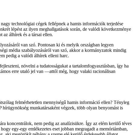
 nagy technológiai cégek fellépnek a hamis információk terjedése
konkrét lépést az ilyen meghallgatások során, de valódi következménye
az álhírek és a társai ellen.
ályozásáról van szó. Pontosan ki és melyik országban legyen
zösségi média szabályozásáról van szó, akkor a kormányzatok mindig
m pedig a valódi álhírek elleni harc.
ejleszteni, növelni a tudatosságukat a tartalomfogyasztásban, így ha
mos erre utaló jel van —attól még, hogy valaki racionálisan
átszólag felmérhetetlen mennyiségű hamis információ ellen? Tényleg
AFP hírügynökség munkatársaként végzek, több olyan benyomást is
ára koncentrálok, nem pedig az analízisükre. Így az elém kerülő téves
ő, hogy egy-egy emlékezetes eset jobban megragadt a memóriámban,
höz, aki megörökít néhány a szeme elé kerülő érdekesebb állatot,