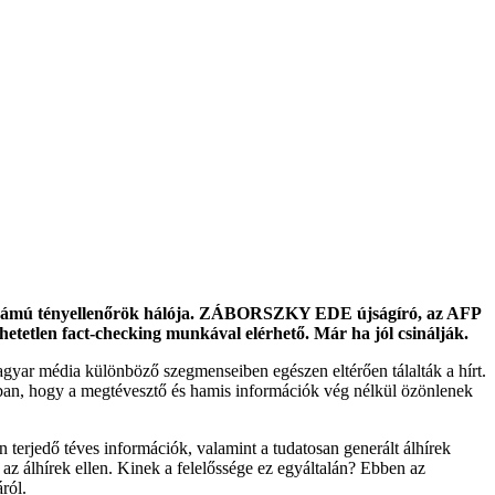
ges számú tényellenőrök hálója. ZÁBORSZKY EDE újságíró, az AFP
lhetetlen fact-checking munkával elérhető. Már ha jól csinálják.
ar média különböző szegmenseiben egészen eltérően tálalták a hírt.
ában, hogy a megtévesztő és hamis információk vég nélkül özönlenek
n terjedő téves információk, valamint a tudatosan generált álhírek
 az álhírek ellen. Kinek a felelőssége ez egyáltalán? Ebben az
ról.