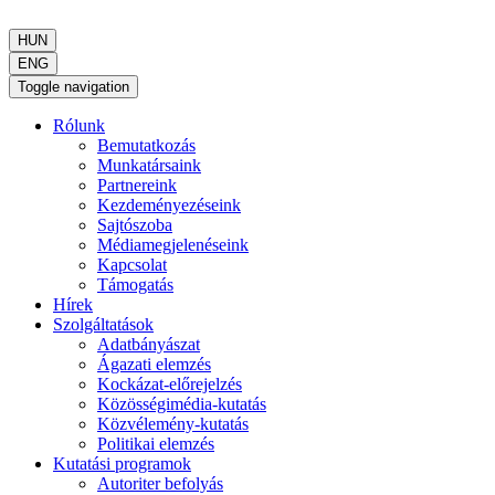
HUN
ENG
Toggle navigation
Rólunk
Bemutatkozás
Munkatársaink
Partnereink
Kezdeményezéseink
Sajtószoba
Médiamegjelenéseink
Kapcsolat
Támogatás
Hírek
Szolgáltatások
Adatbányászat
Ágazati elemzés
Kockázat-előrejelzés
Közösségimédia-kutatás
Közvélemény-kutatás
Politikai elemzés
Kutatási programok
Autoriter befolyás