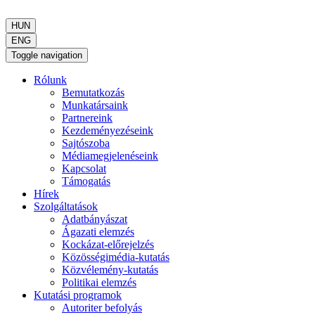
HUN
ENG
Toggle navigation
Rólunk
Bemutatkozás
Munkatársaink
Partnereink
Kezdeményezéseink
Sajtószoba
Médiamegjelenéseink
Kapcsolat
Támogatás
Hírek
Szolgáltatások
Adatbányászat
Ágazati elemzés
Kockázat-előrejelzés
Közösségimédia-kutatás
Közvélemény-kutatás
Politikai elemzés
Kutatási programok
Autoriter befolyás