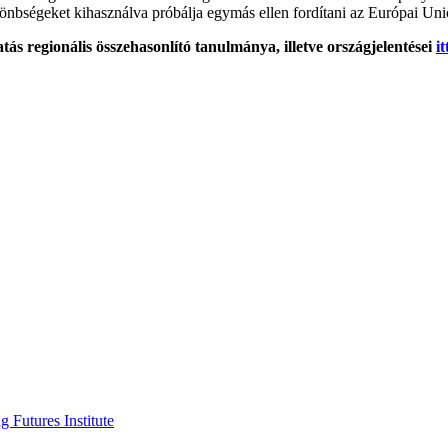
lönbségeket kihasználva próbálja egymás ellen fordítani az Európai Un
s regionális összehasonlító tanulmánya, illetve országjelentései
it
 Futures Institute