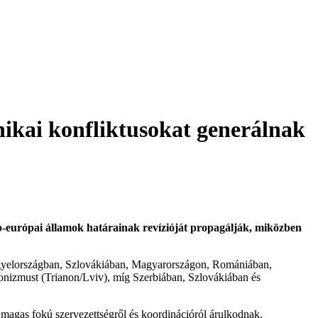
nikai konfliktusokat generálnak
zép-európai államok határainak revízióját propagálják, miközben
engyelországban, Szlovákiában, Magyarországon, Romániában,
onizmust (Trianon/Lviv), míg Szerbiában, Szlovákiában és
agas fokú szervezettségről és koordinációról árulkodnak.