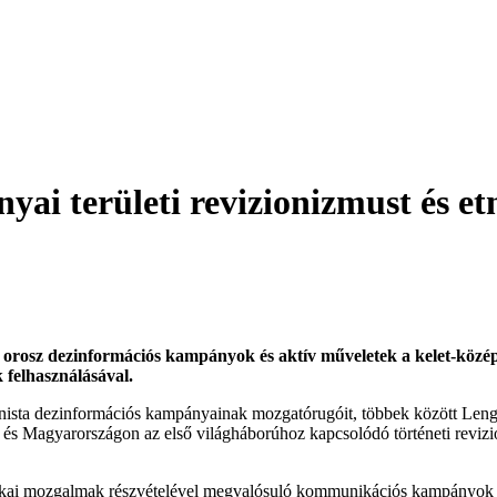
i területi revizionizmust és et
án az orosz dezinformációs kampányok és aktív műveletek a kelet-kö
k felhasználásával.
izionista dezinformációs kampányainak mozgatórugóit, többek között L
s Magyarországon az első világháborúhoz kapcsolódó történeti revizi
tikai mozgalmak részvételével megvalósuló kommunikációs kampányok m