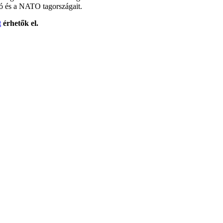
ió és a NATO tagországait.
t
érhetők el.