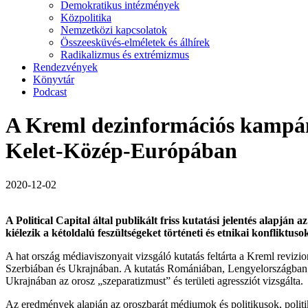
Demokratikus intézmények
Közpolitika
Nemzetközi kapcsolatok
Összeesküvés-elméletek és álhírek
Radikalizmus és extrémizmus
Rendezvények
Könyvtár
Podcast
A Kreml dezinformációs kampánya
Kelet-Közép-Európában
2020-12-02
A Political Capital által publikált friss kutatási jelentés alapj
kiélezik a kétoldalú feszültségeket történeti és etnikai konfliktuso
A hat ország médiaviszonyait vizsgáló kutatás feltárta a Kreml rev
Szerbiában és Ukrajnában. A kutatás Romániában, Lengyelországban é
Ukrajnában az orosz „szeparatizmust” és területi agressziót vizsgálta.
Az eredmények alapján az oroszbarát médiumok és politikusok, poli