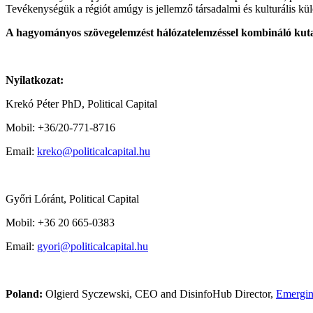
Tevékenységük a régiót amúgy is jellemző társadalmi és kulturális kü
A hagyományos szövegelemzést hálózatelemzéssel kombináló kutatá
Nyilatkozat:
Krekó Péter PhD, Political Capital
Mobil: +36/20-771-8716
Email:
kreko@politicalcapital.hu
Győri Lóránt, Political Capital
Mobil: +36 20 665-0383
Email:
gyori@politicalcapital.hu
Poland:
Olgierd Syczewski, CEO and DisinfoHub Director,
Emerging