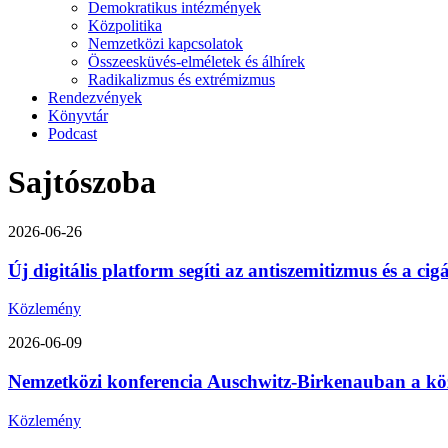
Demokratikus intézmények
Közpolitika
Nemzetközi kapcsolatok
Összeesküvés-elméletek és álhírek
Radikalizmus és extrémizmus
Rendezvények
Könyvtár
Podcast
Sajtószoba
2026-06-26
Új digitális platform segíti az antiszemitizmus és a ci
Közlemény
2026-06-09
Nemzetközi konferencia Auschwitz-Birkenauban a közép-
Közlemény