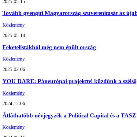
2025-05-15
Tovább gyengíti Magyarország szuverenitását az úja
Közlemény
2025-05-14
Feketelistákból még nem épült ország
Közlemény
2025-02-06
YOU-DARE: Páneurópai projekttel küzdünk a szélsőjo
Közlemény
2024-12-06
Átláthatóbb névjegyzék a Political Capital és a TA
Közlemény