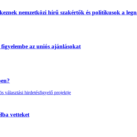
eznek nemzetközi hírű szakértők és politikusok a legn
 figyelembe az uniós ajánlásokat
ben?
választási hirdetésfigyelő projektje
lba vetteket