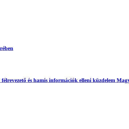
erében
 a félrevezető és hamis információk elleni küzdelem Ma