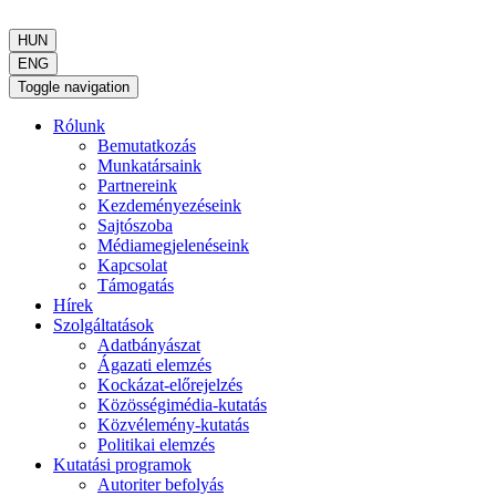
HUN
ENG
Toggle navigation
Rólunk
Bemutatkozás
Munkatársaink
Partnereink
Kezdeményezéseink
Sajtószoba
Médiamegjelenéseink
Kapcsolat
Támogatás
Hírek
Szolgáltatások
Adatbányászat
Ágazati elemzés
Kockázat-előrejelzés
Közösségimédia-kutatás
Közvélemény-kutatás
Politikai elemzés
Kutatási programok
Autoriter befolyás