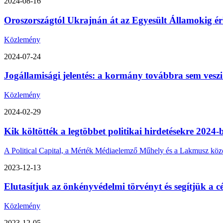
2024-08-16
Oroszországtól Ukrajnán át az Egyesült Államokig érk
Közlemény
2024-07-24
Jogállamisági jelentés: a kormány továbbra sem veszi
Közlemény
2024-02-29
Kik költötték a legtöbbet politikai hirdetésekre 2024-
A Political Capital, a Mérték Médiaelemző Műhely és a Lakmusz közös 
2023-12-13
Elutasítjuk az önkényvédelmi törvényt és segítjük a cé
Közlemény
2023-12-05