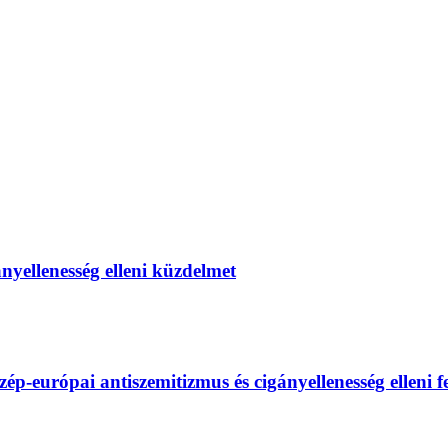
gányellenesség elleni küzdelmet
európai antiszemitizmus és cigányellenesség elleni fel