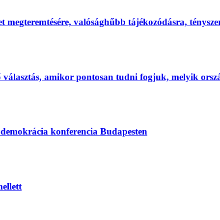
et megteremtésére, valósághűbb tájékozódásra, ténysz
első választás, amikor pontosan tudni fogjuk, melyik ors
s demokrácia konferencia Budapesten
ellett