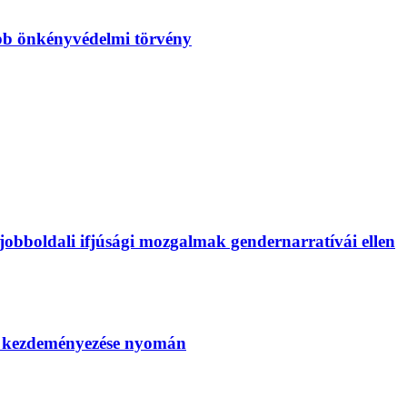
bb önkényvédelmi törvény
bboldali ifjúsági mozgalmak gendernarratívái ellen
SZ kezdeményezése nyomán