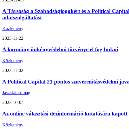
A Társaság a Szabadságjogokért és a Political Capita
adatszolgáltatást
Közlemény
2023-11-22
A kormány önkényvédelmi törvénye el fog bukni
Közlemény
2023-11-02
A Political Capital 21 pontos szuverenitásvédelmi ja
Javaslatcsomag
2023-10-04
Az online választási dezinformáció kutatására kapott
Közlemény