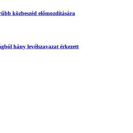
erűbb közbeszéd előmozdítására
zágból hány levélszavazat érkezett