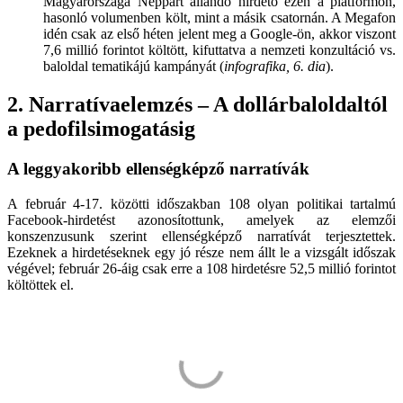
Magyarországa Néppárt állandó hirdető ezen a platformon,
hasonló volumenben költ, mint a másik csatornán. A Megafon
idén csak az első héten jelent meg a Google-ön, akkor viszont
7,6 millió forintot költött, kifuttatva a nemzeti konzultáció vs.
baloldal tematikájú kampányát (
infografika, 6. dia
).
2. Narratívaelemzés – A dollárbaloldaltól
a pedofilsimogatásig
A leggyakoribb ellenségképző narratívák
A február 4-17. közötti időszakban 108 olyan politikai tartalmú
Facebook-hirdetést azonosítottunk, amelyek az elemzői
konszenzusunk szerint ellenségképző narratívát terjesztettek.
Ezeknek a hirdetéseknek egy jó része nem állt le a vizsgált időszak
végével; február 26-áig csak erre a 108 hirdetésre 52,5 millió forintot
költöttek el.