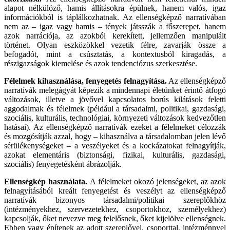
alapot nélkülöző, hamis állításokra épülnek, hanem valós, igaz
információkból is táplálkozhatnak. Az ellenségképző narratívában
nem az – igaz vagy hamis – tények játsszák a főszerepet, hanem
azok narrációja, az azokból kerekített, jellemzően manipulált
történet. Olyan eszközökkel vezetik félre, zavarják össze a
befogadót, mint a csúsztatás, a kontextusból kiragadás, a
részigazságok kiemelése és azok tendenciózus szerkesztése.
Félelmek kihasználása, fenyegetés felnagyítása.
Az ellenségképző
narratívák melegágyát képezik a mindennapi életünket érintő átfogó
változások, illetve a jövővel kapcsolatos borús kilátások feletti
aggodalmak és félelmek (például a társadalmi, politikai, gazdasági,
szociális, kulturális, technológiai, környezeti változások kedvezőtlen
hatásai). Az ellenségképző narratívák ezeket a félelmeket célozzák
és mozgósítják azzal, hogy – kihasználva a társadalomban jelen lévő
sérülékenységeket – a veszélyeket és a kockázatokat felnagyítják,
azokat elementáris (biztonsági, fizikai, kulturális, gazdasági,
szociális) fenyegetésként ábrázolják.
Ellenségkép használata.
A félelmeket okozó jelenségeket, az azok
felnagyításából kreált fenyegetést és veszélyt az ellenségképző
narratívák bizonyos társadalmi/politikai szereplőkhöz
(intézményekhez, szervezetekhez, csoportokhoz, személyekhez)
kapcsolják, őket nevezve meg felelősnek, őket kijelölve ellenségnek.
Ebben vagy építenek az adott szereplővel, csoporttal, intézménnyel