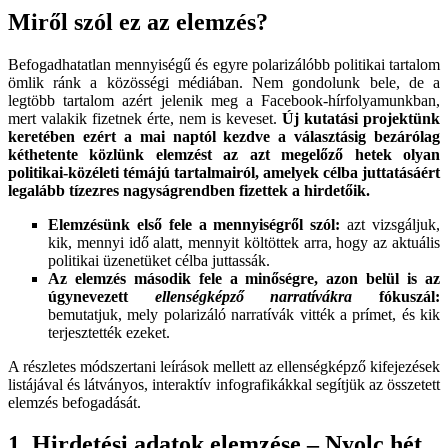
Miről szól ez az elemzés?
Befogadhatatlan mennyiségű és egyre polarizálóbb politikai tartalom
ömlik ránk a közösségi médiában. Nem gondolunk bele, de a
legtöbb tartalom azért jelenik meg a Facebook-hírfolyamunkban,
mert valakik fizetnek érte, nem is keveset.
Új kutatási projektünk
keretében ezért a mai naptól kezdve a választásig bezárólag
kéthetente közlünk elemzést az azt megelőző hetek olyan
politikai-közéleti témájú tartalmairól, amelyek célba juttatásáért
legalább tízezres nagyságrendben fizettek a hirdetőik.
Elemzésünk első fele a mennyiségről szól:
azt vizsgáljuk,
kik, mennyi idő alatt, mennyit költöttek arra, hogy az aktuális
politikai üzenetüket célba juttassák.
Az elemzés második fele a minőségre, azon belül is az
úgynevezett
ellenségképző narratívákra
fókuszál:
bemutatjuk, mely polarizáló narratívák vitték a prímet, és kik
terjesztették ezeket.
A részletes módszertani leírások mellett az ellenségképző kifejezések
listájával és látványos, interaktív infografikákkal segítjük az összetett
elemzés befogadását.
1. Hirdetési adatok elemzése – Nyolc hét