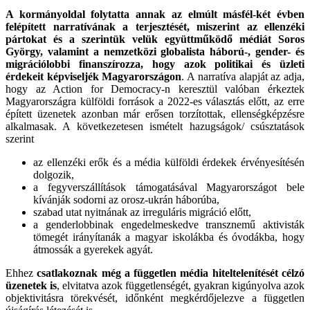
A kormányoldal folytatta annak az elmúlt másfél-két évben
felépített narratívának a terjesztését, miszerint az ellenzéki
pártokat és a szerintük velük együttműködő médiát Soros
György, valamint a nemzetközi globalista háború-, gender- és
migrációlobbi finanszírozza, hogy azok politikai és üzleti
érdekeit képviseljék Magyarországon
. A narratíva alapját az adja,
hogy az Action for Democracy-n keresztül valóban érkeztek
Magyarországra külföldi források a 2022-es választás előtt, az erre
épített üzenetek azonban már erősen torzítottak, ellenségképzésre
alkalmasak. A következetesen ismételt hazugságok/ csúsztatások
szerint
az ellenzéki erők és a média külföldi érdekek érvényesítésén
dolgozik,
a fegyverszállítások támogatásával Magyarországot bele
kívánják sodorni az orosz-ukrán háborúba,
szabad utat nyitnának az irreguláris migráció előtt,
a genderlobbinak engedelmeskedve transznemű aktivisták
tömegét irányítanák a magyar iskolákba és óvodákba, hogy
átmossák a gyerekek agyát.
Ehhez
csatlakoznak még a független média hiteltelenítését célzó
üzenetek is
, elvitatva azok függetlenségét, gyakran kigúnyolva azok
objektivitásra törekvését, időnként megkérdőjelezve a független