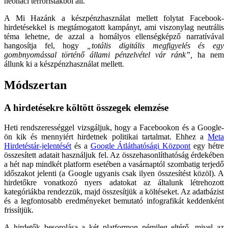
neonáci terroristákból áll.
A Mi Hazánk a készpénzhasználat mellett folytat Facebook-
hirdetésekkel is megtámogatott kampányt, ami viszonylag neutrális
téma lehetne, de azzal a homályos ellenségképző narratívával
hangosítja fel, hogy
„totális digitális megfigyelés és egy
gombnyomással történő állami pénzelvétel vár ránk”,
ha nem
állunk ki a készpénzhasználat mellett
.
Módszertan
A hirdetésekre költött összegek elemzése
Heti rendszerességgel vizsgáljuk, hogy a Facebookon és a Google-
ön kik és mennyiért hirdetnek politikai tartalmat. Ehhez a
Meta
Hirdetéstár-jelentését
és a
Google Átláthatósági Központ
egy hétre
összesített adatait használjuk fel. Az összehasonlíthatóság érdekében
a hét nap mindkét platform esetében a vasárnaptól szombatig terjedő
időszakot jelenti (a Google ugyanis csak ilyen összesítést közöl). A
hirdetőkre vonatkozó nyers adatokat az általunk létrehozott
kategóriákba rendezzük, majd összesítjük a költéseket. Az adatbázist
és a legfontosabb eredményeket bemutató infografikát keddenként
frissítjük.
A hirdetők besorolása a két platformon némileg eltérő, mivel az