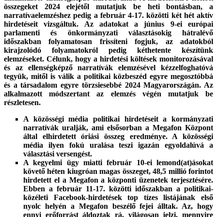
összegeket 2024 elejétől mutatjuk be heti bontásban, a
narratívaelemzéshez pedig a február 4-17. közötti két hét aktív
hirdetéseit vizsgáltuk. Az adatokat a június 9-ei európai
parlamenti és önkormányzati választásokig hátralévő
időszakban folyamatosan frissíteni fogjuk, az adatokból
kirajzolódó folyamatokról pedig kéthetente készítünk
elemzéseket. Célunk, hogy a hirdetési költések monitorozásával
és az ellenségképző narratívák elemzésével kézzelfoghatóvá
tegyük, mitől is válik a politikai közbeszéd egyre megosztóbbá
és a társadalom egyre törzsiesebbé 2024 Magyarországán. Az
alkalmazott módszertant az elemzés végén mutatjuk be
részletesen.
A közösségi média politikai hirdetéseit a kormányzati
narratívák uralják, ami elsősorban a Megafon Központ
által elhirdetett óriási összeg eredménye. A közösségi
média ilyen fokú uralása teszi igazán egyoldalúvá a
választási versengést.
A kegyelmi ügy miatti február 10-ei lemond(at)ásokat
követő héten kiugróan magas összeget, 48,5 millió forintot
hirdetett el a Megafon a központi üzenetek terjesztésére.
Ebben a február 11-17. közötti időszakban a politikai-
közéleti Facebook-hirdetések top tízes listájának első
nyolc helyén a Megafon beszélő fejei álltak. Az, hogy
ennyi erőforrást áldoztak rá, világosan jelzi, mennyire