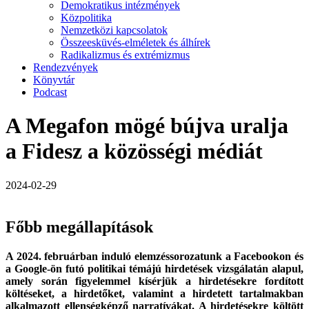
Demokratikus intézmények
Közpolitika
Nemzetközi kapcsolatok
Összeesküvés-elméletek és álhírek
Radikalizmus és extrémizmus
Rendezvények
Könyvtár
Podcast
A Megafon mögé bújva uralja
a Fidesz a közösségi médiát
2024-02-29
Főbb megállapítások
A 2024. februárban induló elemzéssorozatunk a Facebookon és
a Google-ön futó politikai témájú hirdetések vizsgálatán alapul,
amely során figyelemmel kísérjük a hirdetésekre fordított
költéseket, a hirdetőket, valamint a hirdetett tartalmakban
alkalmazott ellenségképző narratívákat. A hirdetésekre költött