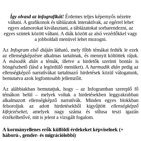
Így olvasd az infografikát!
Érdemes teljes képernyős nézetre
váltani. A grafikonok és táblázatok interaktívak, az egérrel lehet
egyes adatsorokat kiválasztani, a táblázatokat sorbarendezni, az
egyes szintek között váltani. A diák között az alsó vezérlőkkel vagy
a jobboldali menüvel lehet mozogni.
Az
Infogram első diáján
látható, mely főbb témákat fedték le ezek
az ellenségképzésre alkalmas tartalmak, és mennyit költöttek rájuk.
A
második dián
a témák, illetve a hirdetők szerinti bontás is
böngészhető (lásd a legördülő menüket). A
harmadik dián
pedig az
ellenségképző narratívákat tartalmazó hirdetések közül válogatunk,
bemutatva azok legfontosabb jellemzőit.
Az alábbiakban bemutatjuk, hogy – az Infogramban szereplő fő
témákon belül – melyek voltak a hirdetésekben leggyakrabban
alkalmazott ellenségképző narratívák. Minden egyes blokkban
felsoroljuk az adott hirdetésekből kigyűjtött
ellenségképző
kifejezéseket
, amelyek nagy száma és stílusa teszi igazán
érzékelhetővé, mit is jelent a vizsgált fogalom.
A kormányellenes erők külföldi érdekeket képviselnek (+
háború-, gender- és migrációlobbi)