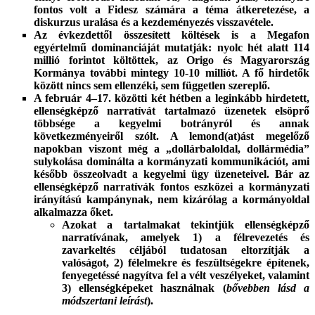
fontos volt a Fidesz számára a téma átkeretezése, a
diskurzus uralása és a kezdeményezés visszavétele.
Az évkezdettől összesített költések is a Megafon
egyértelmű dominanciáját mutatják: nyolc hét alatt 114
millió forintot költöttek, az Origo és Magyarország
Kormánya további mintegy 10-10 milliót. A fő hirdetők
között nincs sem ellenzéki, sem független szereplő.
A február 4–17. közötti két hétben a leginkább hirdetett,
ellenségképző narratívát tartalmazó üzenetek elsöprő
többsége a kegyelmi botrányról és annak
következményeiről szólt. A lemond(at)ást megelőző
napokban viszont még a „dollárbaloldal, dollármédia”
sulykolása dominálta a kormányzati kommunikációt, ami
később összeolvadt a kegyelmi ügy üzeneteivel. Bár az
ellenségképző narratívák fontos eszközei a kormányzati
irányítású kampánynak, nem kizárólag a kormányoldal
alkalmazza őket.
Azokat a tartalmakat tekintjük ellenségképző
narratívának, amelyek 1) a félrevezetés és
zavarkeltés céljából tudatosan eltorzítják a
valóságot, 2) félelmekre és feszültségekre építenek,
fenyegetéssé nagyítva fel a vélt veszélyeket, valamint
3) ellenségképeket használnak (
bővebben lásd a
módszertani leírást
).