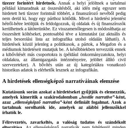
tízezer forintért hirdetnek.
Annak a helyi jelöltnek a tartalmai
például kimaradnak az összesítésből, aki idén még egyszer sem
hirdetett heti tízezer forintnál többért, a finanszírozó nevéből pedig
nem derül ki, hogy egy párthoz kötődik. Mivel a hirdetési jelentést
hétről-hétre letöltjük és feldolgozzuk, új oldalak és új finanszírozók
kerülhetnek a látóterünkbe. Ez visszamenőlegesen is módosíthatja az
összesített költéseket, pontosabbá téve a kimutatást (az aktuális és
teljes besorolási lista az infografika utolsó oldalán látható). A
hirdetések közül jelenleg a politikusok, a pártok, a Megafon és a
médiumok hirdetéseit mutatjuk be. A későbbiekben tervezzük ennek
a kibővítését más csoportokra is (például önkormányzatokra, helyi
oldalakra, az államigazgatás intézményeire, jelöltet állító civil
szervezetekre). A bővítés után az új kategóriákra vonatkozó
historikus adatok is elérhetők lesznek az infografikán.
A hirdetések ellenségképző narratíváinak elemzése
Kutatásunk során azokat a hirdetéseket gyűjtjük és elemezzük,
amelyek kimerítik a szakirodalomban
„hostile narrative”-
ként,
azaz
„ellenségképző narratíva”-
ként definiált fogalmat. Azok a
tartalmak sorolhatók ide, amelyek az alábbi jellemzőkkel
írhatók le.
Félrevezetés, zavarkeltés, a valóság tudatos és szándékolt
eltorzítása.
Az ellenségképző narratívák nem feltétlenül minden