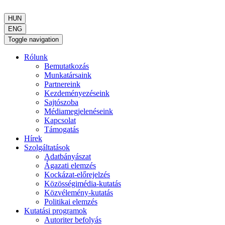
HUN
ENG
Toggle navigation
Rólunk
Bemutatkozás
Munkatársaink
Partnereink
Kezdeményezéseink
Sajtószoba
Médiamegjelenéseink
Kapcsolat
Támogatás
Hírek
Szolgáltatások
Adatbányászat
Ágazati elemzés
Kockázat-előrejelzés
Közösségimédia-kutatás
Közvélemény-kutatás
Politikai elemzés
Kutatási programok
Autoriter befolyás