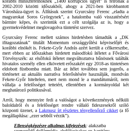
korábbi miniszterelnöknek „1400 korrupciós ügyet” is felrónak a
2002-2010 közötti időszakból, ahogy a 2021-ben kirobbantott
Városháza-ügyet is. Állításuk szerint Gyurcsány Ferenc „eladta a
magyarokat Soros Györgynek”, a hatalomba való visszatérésért
bármire képes, és szerintük ezt a célt szolgálja az is, hogy a
gyermekvédelmet meglovagolva tüntetést szervez.
Gyurcsány Ferenc mellett számos hirdetésben támadták a „DK
ifitagozatának” titulált Momentum országgyűlési képviselőjét és
korábbi elnökét is. Fekete-Győr András azért került a célkeresztbe,
mert ebben az időszakban hirdetett másodfokú ítéletet a Fővárosi
Törvényszék: az elsőfokú ítéletet megváltoztatva bűnösnek találták
hivatalos személy ellen elkövetett erőszakért egy 2018-as tüntetésen
eldobott füstbomba miatt. Bár az ítélet továbbra sem jogerős, a
történetet az aktuális narratíva felerősítésére használják, mondván
Fekete-Győr hiteltelen, mert nem mond le a mandátumáról, nem
vállalja a felelősséget tetteiért, ellentétben a kormányoldal két
meghatározó politikusával.
Arról, hogy mennyire fedi a valóságot a következmények nélküli
baloldalról és a felelősséget rendre vállaló fideszesekről szóló
központi üzenet, a
Lakmusz írt részletes tényellenőrző cikket
(a fő
megállapítása: „ezer sebből vérzik”).
Ellenségképzésre alkalmas kifejezések
:
alakzatba
szerveződő dollármédia, alufóliasisakos ex-kapitány