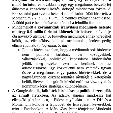
millió forintot
, és továbbra is egy-egy megafonos beszélő fej
állhatott a képzeletbeli költési dobogó mindhárom fokára. A
Fidesz mint párt ezen a héten 4 millió forint fölött hirdetett, a
Momentum 2,2, a DK 1,3 millió forintos számlát hozott össze.
A többi párt e heti költése nem érte el a félmillió forintot.
Mindemellett
a kormányzati irányítású médiumok hetente
mintegy 8-9 millió forintot költenek hirdetésre
, az év eleje
óta növekvő ütemben. A független médiumok ennek töredékét
költik, az ellenzékhez köthető médiumok jelenléte pedig
elhanyagolható (
infografika, 5. dia
).
Fontos kitétel azonban, hogy a médiumok sok hirdetése
nem politikai tartalom, bár közügyekkel,
választásokkal, politikával kapcsolatos hirdetésként
jelölik meg ezeket; ezért is kerülnek be az
adatbázisunkba. Így közvetlenül nem vethetők ugyan
össze a megafonos vagy pártos hirdetésekkel, de a
nagyságrendek összehasonlítása rávilágít a kategórián
belüli, illetve a kategóriák közötti erőforrásviszonyok és
kommunikációs stratégiák különbségeire.
A Google-ön alig költöttek hirdetésre a politikai szereplők
az elmúlt hetekben.
Az adatok alapján mindössze hat
ellenzéki párt hirdetett, a Fidesz egyáltalán nem. A DK és a
Momentum költötte a legtöbbet, de lényegesen kevesebbet,
mint a Facebookon. A Márki-Zay Péter fémjelezte Mindenki