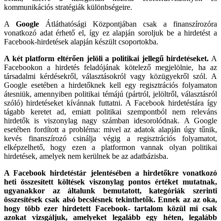
kommunikációs stratégiák különbségeire.
A
Google
Átláthatósági Központjában csak a finanszírozóra
vonatkozó adat érhető el, így ez alapján soroljuk be a hirdetést a
Facebook-hirdetések alapján készült csoportokba.
A két platform eltérően jelöli a politikai jellegű hirdetéseket.
A
Facebookon a hirdetés feladójának kötelező megjelölnie, ha az
társadalmi kérdésekről, választásokról vagy közügyekről szól. A
Google esetében a hirdetőknek kell egy regisztrációs folyamaton
átesniük, amennyiben politikai témájú (pártról, jelöltről, választásról
szóló) hirdetéseket kívánnak futtatni. A Facebook hirdetéstára így
tágabb keretet ad, emiatt politikai szempontból nem releváns
hirdetők is viszonylag nagy számban idesorolódnak. A Google
esetében fordított a probléma: mivel az adatok alapján úgy tűnik,
kevés finanszírozó csinálja végig a regisztrációs folyamatot,
elképzelhető, hogy ezen a platformon vannak olyan politikai
hirdetések, amelyek nem kerülnek be az adatbázisba.
A Facebook hirdetéstár jelentésében a hirdetőkre vonatkozó
heti összesített költések viszonylag pontos értéket mutatnak,
ugyanakkor az általunk bemutatott, kategóriák szerinti
összesítések csak alsó becslésnek tekinthetők.
Ennek az az oka,
hogy több ezer hirdetett Facebook- tartalom közül mi csak
azokat vizsgáljuk, amelyeket legalább egy héten, legalább