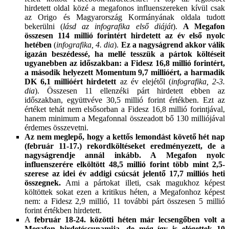
hirdetett oldal közé a megafonos influenszereken kívül csak
az Origo és Magyarország Kormányának oldala tudott
bekerülni (
lásd az infografika első diáját
).
A Megafon
összesen 114 millió forintért hirdetett az év első nyolc
hetében
(
infografika, 4. dia
).
Ez a nagyságrend akkor válik
igazán beszédessé, ha mellé tesszük a pártok költéseit
ugyanebben az időszakban: a Fidesz 16,8 millió forintért,
a második helyezett Momentum 9,7 millióért, a harmadik
DK 6,1 millióért
hirdetett
az év elejétől (
infografika, 2-3.
dia
). Összesen 11 ellenzéki párt hirdetett ebben az
időszakban, együttvéve 30,5 millió forint értékben. Ezt az
értéket tehát nem elsősorban a Fidesz 16,8 millió forintjával,
hanem minimum a Megafonnal összeadott bő 130 milliójával
érdemes összevetni.
Az nem meglepő, hogy a kettős lemondást követő hét nap
(február 11-17.) rekordköltéseket eredményezett, de a
nagyságrendje annál inkább. A Megafon nyolc
influenszerére elköltött 48,5 millió forint több mint 2,5-
szerese az idei év addigi csúcsát jelentő 17,7 milliós heti
összegnek.
Ami a pártokat illeti, csak magukhoz képest
költöttek sokat ezen a kritikus héten, a Megafonhoz képest
nem: a Fidesz 2,9 millió, 11 további párt összesen 5 millió
forint értékben hirdetett.
A
február 18-24. közötti héten
már lecsengőben volt a
Megafon hirdetéscunamija, de még így is elégettek 10