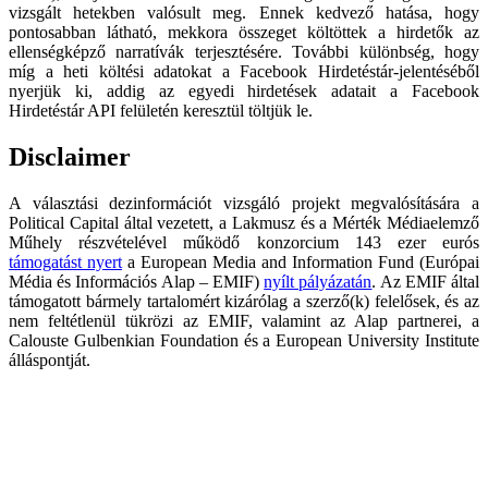
vizsgált hetekben valósult meg. Ennek kedvező hatása, hogy
pontosabban látható, mekkora összeget költöttek a hirdetők az
ellenségképző narratívák terjesztésére. További különbség, hogy
míg a heti költési adatokat a Facebook Hirdetéstár-jelentéséből
nyerjük ki, addig az egyedi hirdetések adatait a Facebook
Hirdetéstár API felületén keresztül töltjük le.
Disclaimer
A választási dezinformációt vizsgáló projekt megvalósítására a
Political Capital által vezetett, a Lakmusz és a Mérték Médiaelemző
Műhely részvételével működő konzorcium 143 ezer eurós
támogatást nyert
a European Media and Information Fund (Európai
Média és Információs Alap – EMIF)
nyílt pályázatán
. Az EMIF által
támogatott bármely tartalomért kizárólag a szerző(k) felelősek, és az
nem feltétlenül tükrözi az EMIF, valamint az Alap partnerei, a
Calouste Gulbenkian Foundation és a European University Institute
álláspontját.