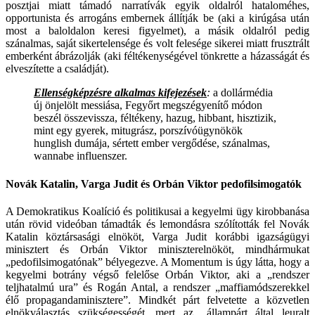
posztjai miatt támadó narratívák egyik oldalról hataloméhes,
opportunista és arrogáns embernek állítják be (aki a kirúgása után
most a baloldalon keresi figyelmet), a másik oldalról pedig
szánalmas, saját sikertelensége és volt felesége sikerei miatt frusztrált
emberként ábrázolják (aki féltékenységével tönkrette a házasságát és
elveszítette a családját).
Ellenségképzésre alkalmas kifejezések
:
a dollármédia
új önjelölt messiása, Fegyőrt megszégyenítő módon
beszél összevissza, féltékeny, hazug, hibbant, hisztizik,
mint egy gyerek, mitugrász, porszívóügynökök
hunglish dumája, sértett ember vergődése, szánalmas,
wannabe influenszer.
Novák Katalin, Varga Judit és Orbán Viktor pedofilsimogatók
A Demokratikus Koalíció és politikusai a kegyelmi ügy kirobbanása
után rövid videóban támadták és lemondásra szólították fel Novák
Katalin köztársasági elnököt, Varga Judit korábbi igazságügyi
minisztert és Orbán Viktor miniszterelnököt, mindhármukat
„pedofilsimogatónak” bélyegezve. A Momentum is úgy látta, hogy a
kegyelmi botrány végső felelőse Orbán Viktor, aki a „rendszer
teljhatalmú ura” és Rogán Antal, a rendszer „maffiamódszerekkel
élő propagandaminisztere”. Mindkét párt felvetette a közvetlen
elnökválasztás szükségességét, mert az „állampárt által leuralt