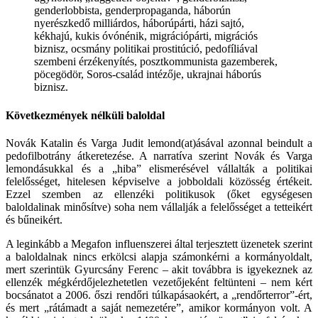
genderlobbista, genderpropaganda, háborún
nyerészkedő milliárdos, háborúpárti, házi sajtó,
kékhajú, kukis óvónénik, migrációpárti, migrációs
biznisz, ocsmány politikai prostitúció, pedofíliával
szembeni érzékenyítés, posztkommunista gazemberek,
pöcegödör, Soros-család intézője, ukrajnai háborús
biznisz.
Következmények nélküli baloldal
Novák Katalin és Varga Judit lemond(at)ásával azonnal beindult a
pedofilbotrány átkeretezése. A narratíva szerint Novák és Varga
lemondásukkal és a „hiba” elismerésével vállalták a politikai
felelősséget, hitelesen képviselve a jobboldali közösség értékeit.
Ezzel szemben az ellenzéki politikusok (őket egységesen
baloldalinak minősítve) soha nem vállalják a felelősséget a tetteikért
és bűneikért.
A leginkább a Megafon influenszerei által terjesztett üzenetek szerint
a baloldalnak nincs erkölcsi alapja számonkérni a kormányoldalt,
mert szerintük Gyurcsány Ferenc – akit továbbra is igyekeznek az
ellenzék mégkérdőjelezhetetlen vezetőjeként feltünteni – nem kért
bocsánatot a 2006. őszi rendőri túlkapásaokért, a „rendőrterror”-ért,
és mert „rátámadt a saját nemezetére”, amikor kormányon volt. A