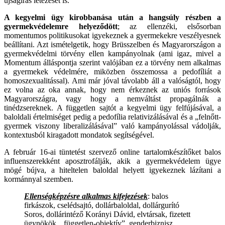
újságírás létezését is.
A kegyelmi ügy kirobbanása után a hangsúly részben a
gyermekvédelemre helyeződött
; az ellenzéki, elsősorban
momentumos politikusokat igyekeznek a gyermekekre veszélyesnek
beállítani. Azt ismételgetik, hogy Brüsszelben és Magyarországon a
gyermekvédelmi törvény ellen kampányolnak (ami igaz, mivel a
Momentum álláspontja szerint valójában ez a törvény nem alkalmas
a gyermekek védelmére, miközben összemossa a pedofíliát a
homoszexualitással). Ami már jóval távolabb áll a valóságtól, hogy
ez volna az oka annak, hogy nem érkeznek az uniós források
Magyarországra, vagy hogy a nemváltást propagálnák a
tinédzsereknek. A független sajtót a kegyelmi ügy felfújásával, a
baloldali értelmiséget pedig a pedofília relativizálásával és a „felnőtt-
gyermek viszony liberalizálásával” való kampányolással vádolják,
kontextusból kiragadott mondatok segítségével.
A február 16-ai tüntetést szervező online tartalomkészítőket balos
influenszerekként aposztrofálják, akik a gyermekvédelem ügye
mögé bújva, a hiteltelen baloldal helyett igyekeznek lázítani a
kormánnyal szemben.
Ellenségképzésre alkalmas kifejezések
: balos
firkászok, cselédsajtó, dollárbaloldal, dollárgurító
Soros, dollárintéző Korányi Dávid, elvtársak, fizetett
ügynökök, „független-objektív”, genderbiznisz,