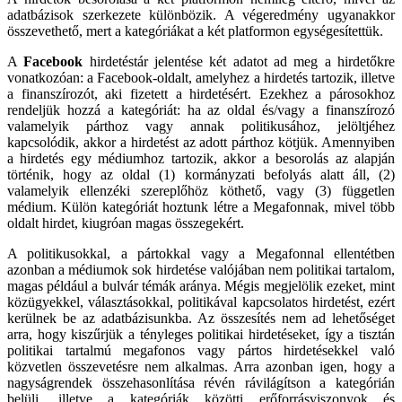
adatbázisok szerkezete különbözik. A végeredmény ugyanakkor
összevethető, mert a kategóriákat a két platformon egységesítettük.
A
Facebook
hirdetéstár jelentése két adatot ad meg a hirdetőkre
vonatkozóan: a Facebook-oldalt, amelyhez a hirdetés tartozik, illetve
a finanszírozót, aki fizetett a hirdetésért. Ezekhez a párosokhoz
rendeljük hozzá a kategóriát: ha az oldal és/vagy a finanszírozó
valamelyik párthoz vagy annak politikusához, jelöltjéhez
kapcsolódik, akkor a hirdetést az adott párthoz kötjük. Amennyiben
a hirdetés egy médiumhoz tartozik, akkor a besorolás az alapján
történik, hogy az oldal (1) kormányzati befolyás alatt áll, (2)
valamelyik ellenzéki szereplőhöz köthető, vagy (3) független
médium. Külön kategóriát hoztunk létre a Megafonnak, mivel több
oldalt hirdet, kiugróan magas összegekért.
A politikusokkal, a pártokkal vagy a Megafonnal ellentétben
azonban a médiumok sok hirdetése valójában nem politikai tartalom,
magas például a bulvár témák aránya. Mégis megjelölik ezeket, mint
közügyekkel, választásokkal, politikával kapcsolatos hirdetést, ezért
kerülnek be az adatbázisunkba. Az összesítés nem ad lehetőséget
arra, hogy kiszűrjük a tényleges politikai hirdetéseket, így a tisztán
politikai tartalmú megafonos vagy pártos hirdetésekkel való
közvetlen összevetésre nem alkalmas. Arra azonban igen, hogy a
nagyságrendek összehasonlítása révén rávilágítson a kategórián
belüli, illetve a kategóriák közötti erőforrásviszonyok és