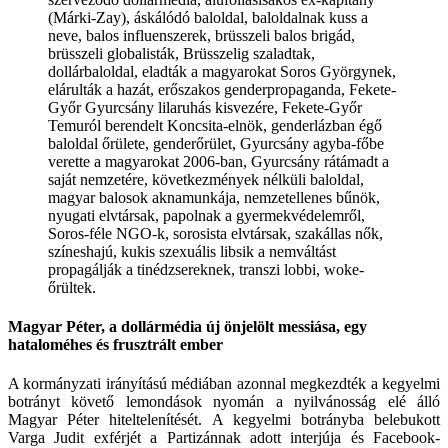
(Márki-Zay), áskálódó baloldal, baloldalnak kuss a
neve, balos influenszerek, brüsszeli balos brigád,
brüsszeli globalisták, Brüsszelig szaladtak,
dollárbaloldal, eladták a magyarokat Soros Györgynek,
elárulták a hazát, erőszakos genderpropaganda, Fekete-
Győr Gyurcsány lilaruhás kisvezére, Fekete-Győr
Temuról berendelt Koncsita-elnök, genderlázban égő
baloldal őrülete, genderőrület, Gyurcsány agyba-főbe
verette a magyarokat 2006-ban, Gyurcsány rátámadt a
saját nemzetére, következmények nélküli baloldal,
magyar balosok aknamunkája, nemzetellenes bűnök,
nyugati elvtársak, papolnak a gyermekvédelemről,
Soros-féle NGO-k, sorosista elvtársak, szakállas nők,
színeshajú, kukis szexuális libsik a nemváltást
propagálják a tinédzsereknek, transzi lobbi, woke-
őrültek.
Magyar Péter, a dollármédia új önjelölt messiása, egy
hataloméhes és frusztrált ember
A kormányzati irányítású médiában azonnal megkezdték a kegyelmi
botrányt követő lemondások nyomán a nyilvánosság elé álló
Magyar Péter hiteltelenítését. A kegyelmi botrányba belebukott
Varga Judit exférjét a Partizánnak adott interjúja és Facebook-