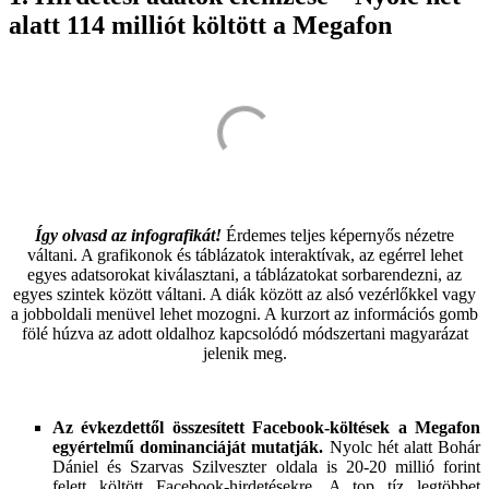
alatt 114 milliót költött a Megafon
Így olvasd az infografikát!
Érdemes teljes képernyős nézetre
váltani. A grafikonok és táblázatok interaktívak, az egérrel lehet
egyes adatsorokat kiválasztani, a táblázatokat sorbarendezni, az
egyes szintek között váltani. A diák között az alsó vezérlőkkel vagy
a jobboldali menüvel lehet mozogni. A kurzort az információs gomb
fölé húzva az adott oldalhoz kapcsolódó módszertani magyarázat
jelenik meg.
Az évkezdettől összesített Facebook-költések a Megafon
egyértelmű dominanciáját mutatják.
Nyolc hét alatt Bohár
Dániel és Szarvas Szilveszter oldala is 20-20 millió forint
felett költött Facebook-hirdetésekre. A top tíz legtöbbet