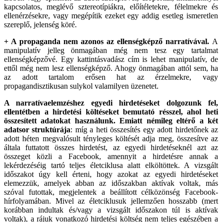
kapcsolatos, meglévő sztereotípiákra, előítéletekre, félelmekre és
ellenérzésekre, vagy megépítik ezeket egy addig esetleg ismeretlen
szereplő, jelenség köré.
+ A propaganda nem azonos az ellenségképző narratívával.
A
manipulatív jelleg önmagában még nem tesz egy tartalmat
ellenségképzővé. Egy kattintásvadász cím is lehet manipulatív, de
ettől még nem lesz ellenségképző. Ahogy önmagában attól sem, ha
az adott tartalom erősen hat az érzelmekre, vagy
propagandisztikusan sulykol valamilyen üzenetet.
A narratívaelemzéshez egyedi hirdetéseket dolgozunk fel,
ellentétben a hirdetési költéseket bemutató résszel, ahol heti
összesített adatokat használunk. Emiatt némileg eltérő a két
adatsor struktúrája
: míg a heti összesítés egy adott hirdetőnek az
adott héten megvalósult tényleges költését adja meg, összesítve az
általa futtatott összes hirdetést, az egyedi hirdetéseknél azt az
összeget közli a Facebook, amennyit a hirdetésre annak a
lekérdezéséig tartó teljes életciklusa alatt elköltöttek. A vizsgált
időszakot úgy kell érteni, hogy azokat az egyedi hirdetéseket
elemezzük, amelyek abban az időszakban aktívak voltak, más
szóval futottak, megjelentek a beállított célközönség Facebook-
hírfolyamában. Mivel az életciklusuk jellemzően hosszabb (mert
korábban indultak és/vagy a vizsgált időszakon túl is aktívak
voltak), a rájuk vonatkozó hirdetési költség nem teljes egészében a