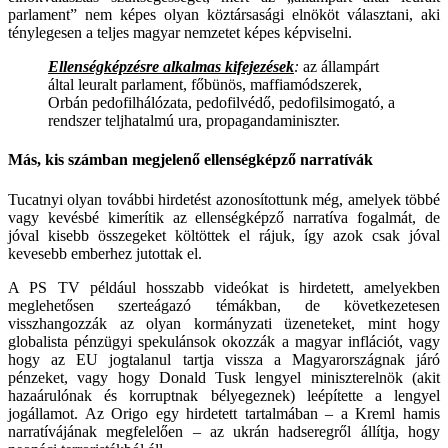
parlament” nem képes olyan köztársasági elnököt választani, aki
ténylegesen a teljes magyar nemzetet képes képviselni.
Ellenségképzésre alkalmas kifejezések
:
az állampárt
által leuralt parlament, főbünös, maffiamódszerek,
Orbán pedofilhálózata, pedofilvédő, pedofilsimogató, a
rendszer teljhatalmú ura, propagandaminiszter.
Más, kis számban megjelenő ellenségképző narratívák
Tucatnyi olyan további hirdetést azonosítottunk még, amelyek többé
vagy kevésbé kimerítik az ellenségképző narratíva fogalmát, de
jóval kisebb összegeket költöttek el rájuk, így azok csak jóval
kevesebb emberhez jutottak el.
A PS TV például hosszabb videókat is hirdetett, amelyekben
meglehetősen szerteágazó témákban, de következetesen
visszhangozzák az olyan kormányzati üzeneteket, mint hogy
globalista pénzügyi spekulánsok okozzák a magyar inflációt, vagy
hogy az EU jogtalanul tartja vissza a Magyarországnak járó
pénzeket, vagy hogy Donald Tusk lengyel miniszterelnök (akit
hazaárulónak és korruptnak bélyegeznek) leépítette a lengyel
jogállamot. Az Origo egy hirdetett tartalmában – a Kreml hamis
narratívájának megfelelően – az ukrán hadseregről állítja, hogy