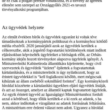
de ez csak a polgári perekre vonatkozna, és a törvény az ígéretek
ellenére sem szerepel az Országgyűlés 2021-es tavaszi
törvényalkotási programjában.
Az ügyvédek helyzete
Az elmúlt években bírók és ügyvédek egyaránt ki voltak téve
támadásoknak a kormánypártok politikusai és a kormányhoz kötődő
média részéről. 2020 januárjától azok az ügyvédek kerültek a
célkeresztbe, akik a jogsértő fogvatartási körülmények miatt indított
eljárásokban képviselték ügyfeleiket a bíróságok előtt, az Orbán-
kormány idején hozott törvényekre alapozva ügyfeleik igényét. A
Miniszterelnöki Kabinetiroda államtitkára kijelentette, hogy civil
szervezetek és ügyvédeik “üzletet” építettek a fogvatartottak
kártalanítására, és a miniszterelnök is úgy nyilatkozott, hogy az
érintett ügyvédekkel is “kell foglalkozni később, mert mégiscsak
kihúztak az állam zsebéből sokmilliárd forintot”. Egy kormányközeli
híroldal közzétette a kártalanítási ügyekben eljáró ügyvédek listáját,
és azt az összeget, amelyet az államtól kaptak fogvatartott ügyfeleik.
Az egyik érintett ügyvéd az Igazságügyi Minisztériumhoz fordult
azzal a kérdéssel, hogy tőlük kerültek-e a ki ezek az adatok, s ha
nem, akkor indítottak-e vizsgálatot az adatok forrásának feltárására.
A minisztérium erre érdemi választ nem adott. Ugyanez a híroldal