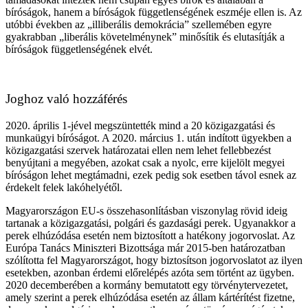
bíróságok, hanem a bíróságok függetlenségének eszméje ellen is. Az
utóbbi években az „illiberális demokrácia” szellemében egyre
gyakrabban „liberális követelménynek” minősítik és elutasítják a
bíróságok függetlenségének elvét.
Joghoz való hozzáférés
2020. április 1-jével megszüntették mind a 20 közigazgatási és
munkaügyi bíróságot. A 2020. március 1. után indított ügyekben a
közigazgatási szervek határozatai ellen nem lehet fellebbezést
benyújtani a megyében, azokat csak a nyolc, erre kijelölt megyei
bíróságon lehet megtámadni, ezek pedig sok esetben távol esnek az
érdekelt felek lakóhelyétől.
Magyarországon EU-s összehasonlításban viszonylag rövid ideig
tartanak a közigazgatási, polgári és gazdasági perek. Ugyanakkor a
perek elhúzódása esetén nem biztosított a hatékony jogorvoslat. Az
Európa Tanács Miniszteri Bizottsága már 2015-ben határozatban
szólította fel Magyarországot, hogy biztosítson jogorvoslatot az ilyen
esetekben, azonban érdemi előrelépés azóta sem történt az ügyben.
2020 decemberében a kormány bemutatott egy törvénytervezetet,
amely szerint a perek elhúzódása esetén az állam kártérítést fizetne,