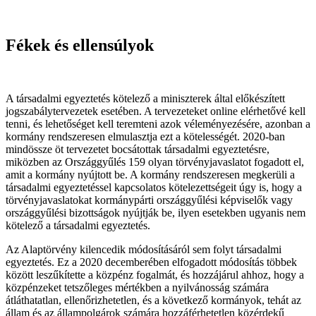
Fékek és ellensúlyok
A társadalmi egyeztetés kötelező a miniszterek által előkészített
jogszabálytervezetek esetében. A tervezeteket online elérhetővé kell
tenni, és lehetőséget kell teremteni azok véleményezésére, azonban a
kormány rendszeresen elmulasztja ezt a kötelességét. 2020-ban
mindössze öt tervezetet bocsátottak társadalmi egyeztetésre,
miközben az Országgyűlés 159 olyan törvényjavaslatot fogadott el,
amit a kormány nyújtott be. A kormány rendszeresen megkerüli a
társadalmi egyeztetéssel kapcsolatos kötelezettségeit úgy is, hogy a
törvényjavaslatokat kormánypárti országgyűlési képviselők vagy
országgyűlési bizottságok nyújtják be, ilyen esetekben ugyanis nem
kötelező a társadalmi egyeztetés.
Az Alaptörvény kilencedik módosításáról sem folyt társadalmi
egyeztetés. Ez a 2020 decemberében elfogadott módosítás többek
között leszűkítette a közpénz fogalmát, és hozzájárul ahhoz, hogy a
közpénzeket tetszőleges mértékben a nyilvánosság számára
átláthatatlan, ellenőrizhetetlen, és a következő kormányok, tehát az
állam és az állampolgárok számára hozzáférhetetlen közérdekű