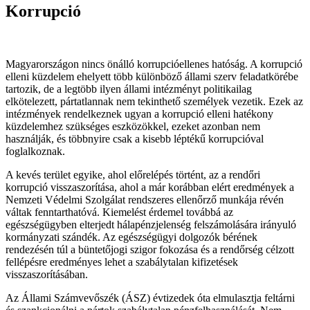
Korrupció
Magyarországon nincs önálló korrupcióellenes hatóság. A korrupció
elleni küzdelem ehelyett több különböző állami szerv feladatkörébe
tartozik, de a legtöbb ilyen állami intézményt politikailag
elkötelezett, pártatlannak nem tekinthető személyek vezetik. Ezek az
intézmények rendelkeznek ugyan a korrupció elleni hatékony
küzdelemhez szükséges eszközökkel, ezeket azonban nem
használják, és többnyire csak a kisebb léptékű korrupcióval
foglalkoznak.
A kevés terület egyike, ahol előrelépés történt, az a rendőri
korrupció visszaszorítása, ahol a már korábban elért eredmények a
Nemzeti Védelmi Szolgálat rendszeres ellenőrző munkája révén
váltak fenntarthatóvá. Kiemelést érdemel továbbá az
egészségügyben elterjedt hálapénzjelenség felszámolására irányuló
kormányzati szándék. Az egészségügyi dolgozók bérének
rendezésén túl a büntetőjogi szigor fokozása és a rendőrség célzott
fellépésre eredményes lehet a szabálytalan kifizetések
visszaszorításában.
Az Állami Számvevőszék (ÁSZ) évtizedek óta elmulasztja feltárni