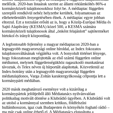
mellőzik. 2020-ban listaárak szerint az állami reklámköltés 86%-a
kormányközeli tulajdonosokhoz folyt be. A médiapiac független
szereplői rendkívül nehéz helyzetbe kerültek, folyamatosan az
ellehetetlenülés fenyegetésében élnek. A médiapiac egyre jobban
eltorzul. Ezt a torzulást erősíti az is, hogy a Közép-Európai Média és
Sajtó Alapítvány (KESMA) közel 500, a KESMA számára
kormányközeli tulajdonosok által „önként felajánlott” sajtóterméket
birtokol és irányít központilag.
A legfontosabb fejlemény a magyar médiapiacon 2020-ban a
legnagyobb magyarországi online híroldal, az Index fokozatos
tulajdonosváltásának végjátéka volt. A bonyolult történet lényege,
hogy fokozatosan megfojtották az első számú független online
médiumot, melynek függetlenségükhöz ragaszkodó munkatársai
távoztak, és Telex néven új hírportált alapítottak. Közvetlenül az
Index-botrány után a legnagyobb magyarországi független
médiatulajdonos, Varga Zoltán karaktergyilkosság célpontja lett a
kormánypárti médiában.
2020 másik meghatározó eseménye volt a kizárólag a
kormánypártok jelöltjeiből álló Médiatanács nyilvánvalóan
politikailag motivált döntése a Klubrádió ügyében. A Klubrádió volt
az utolsó a kormánnyal szemben kritikus, földfelszíni
hullámhosszon, igaz csak Budapesten és környékén fogható rádió –
ma már csak online érhető el. A Médiatanács elutasította a