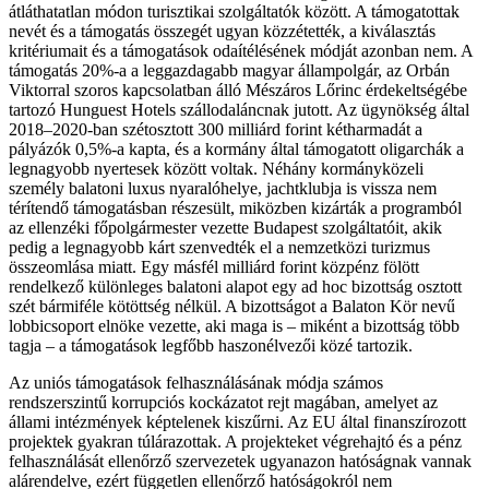
átláthatatlan módon turisztikai szolgáltatók között. A támogatottak
nevét és a támogatás összegét ugyan közzétették, a kiválasztás
kritériumait és a támogatások odaítélésének módját azonban nem. A
támogatás 20%-a a leggazdagabb magyar állampolgár, az Orbán
Viktorral szoros kapcsolatban álló Mészáros Lőrinc érdekeltségébe
tartozó Hunguest Hotels szállodaláncnak jutott. Az ügynökség által
2018–2020-ban szétosztott 300 milliárd forint kétharmadát a
pályázók 0,5%-a kapta, és a kormány által támogatott oligarchák a
legnagyobb nyertesek között voltak. Néhány kormányközeli
személy balatoni luxus nyaralóhelye, jachtklubja is vissza nem
térítendő támogatásban részesült, miközben kizárták a programból
az ellenzéki főpolgármester vezette Budapest szolgáltatóit, akik
pedig a legnagyobb kárt szenvedték el a nemzetközi turizmus
összeomlása miatt. Egy másfél milliárd forint közpénz fölött
rendelkező különleges balatoni alapot egy ad hoc bizottság osztott
szét bármiféle kötöttség nélkül. A bizottságot a Balaton Kör nevű
lobbicsoport elnöke vezette, aki maga is – miként a bizottság több
tagja – a támogatások legfőbb haszonélvezői közé tartozik.
Az uniós támogatások felhasználásának módja számos
rendszerszintű korrupciós kockázatot rejt magában, amelyet az
állami intézmények képtelenek kiszűrni. Az EU által finanszírozott
projektek gyakran túlárazottak. A projekteket végrehajtó és a pénz
felhasználását ellenőrző szervezetek ugyanazon hatóságnak vannak
alárendelve, ezért független ellenőrző hatóságokról nem