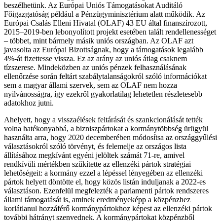
beszélhetünk. Az Európai Uniós Támogatásokat Auditáló
Főigazgatóság például a Pénzügyminisztérium alatt működik. Az
Európai Csalás Elleni Hivatal (OLAF) 43 EU által finanszírozott,
2015–2019-ben lebonyolított projekt esetében talált rendellenességet
– többet, mint bármely másik uniós országban. Az OLAF azt
javasolta az Európai Bizottságnak, hogy a támogatások legalább
4%-át fizettesse vissza. Ez az arány az uniós átlag csaknem
tízszerese. Mindeközben az uniós pénzek felhasználásának
ellenőrzése során feltárt szabálytalanságokról szóló információkat
sem a magyar állami szervek, sem az OLAF nem hozza
nyilvánosságra, így ezekről gyakorlatilag lehetetlen részletesebb
adatokhoz jutni.
Ahelyett, hogy a visszaélések feltárását és szankcionálását tették
volna hatékonyabbá, a bizniszpártokat a kormánytöbbség ürügyül
használta arra, hogy 2020 decemberében módosítsa az országgyűlési
választásokról szóló törvényt, és felemelje az országos lista
állításához megkívánt egyéni jelöltek számát 71-re, amivel
rendkívüli mértékben szűkítette az ellenzéki pártok stratégiai
lehetőségeit: a kormány ezzel a lépéssel lényegében az ellenzéki
pártok helyett döntötte el, hogy közös listán induljanak a 2022-es
választáson. Ezenfelül megfelezték a parlamenti pártok rendszeres
állami támogatását is, aminek eredményeképp a közpénzhez
korlátlanul hozzáférő kormánypártokhoz képest az ellenzéki pártok
további hátrányt szenvednek. A kormánypártokat közpénzből