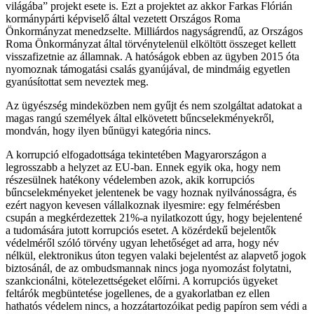
világába” projekt esete is. Ezt a projektet az akkor Farkas Flórián
kormánypárti képviselő által vezetett Országos Roma
Önkormányzat menedzselte. Milliárdos nagyságrendű, az Országos
Roma Önkormányzat által törvénytelenül elköltött összeget kellett
visszafizetnie az államnak. A hatóságok ebben az ügyben 2015 óta
nyomoznak támogatási csalás gyanújával, de mindmáig egyetlen
gyanúsítottat sem neveztek meg.
Az ügyészség mindeközben nem gyűjt és nem szolgáltat adatokat a
magas rangú személyek által elkövetett bűncselekményekről,
mondván, hogy ilyen bűnügyi kategória nincs.
A korrupció elfogadottsága tekintetében Magyarországon a
legrosszabb a helyzet az EU-ban. Ennek egyik oka, hogy nem
részesülnek hatékony védelemben azok, akik korrupciós
bűncselekményeket jelentenek be vagy hoznak nyilvánosságra, és
ezért nagyon kevesen vállalkoznak ilyesmire: egy felmérésben
csupán a megkérdezettek 21%-a nyilatkozott úgy, hogy bejelentené
a tudomására jutott korrupciós esetet. A közérdekű bejelentők
védelméről szóló törvény ugyan lehetőséget ad arra, hogy név
nélkül, elektronikus úton tegyen valaki bejelentést az alapvető jogok
biztosánál, de az ombudsmannak nincs joga nyomozást folytatni,
szankcionálni, kötelezettségeket előírni. A korrupciós ügyeket
feltárók megbüntetése jogellenes, de a gyakorlatban ez ellen
hathatós védelem nincs, a hozzátartozóikat pedig papíron sem védi a