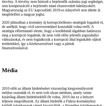
törvény. A törvény nem biztosít a bejelentők számára jogi segítséget,
sem kompenzációt a bejelentés miatt elszenvedett hátrányokért.
Magyarország az EU kapcsolódó 2019-es irányelvét sem ültette át
megfelelően a magyar jogba.
2020 júliusában a kormány új korrupcióellenes stratégiát fogadott el,
de anélkül, hogy civil szervezetekkel konzultált volna erről. A
stratégia előremutató eleme, hogy a korábbinál tágabban határozza
meg a korrupció fogalmát, de nem vetít előre jelentős jogszabályi
változásokat, és nem foglalkozik a korrupció által leginkább sújtott
területekkel, így a közbeszerzéssel vagy a pártok
finanszírozásával.
Média
2010 előtt az állami hirdetéseket viszonylag kiegyensúlyozott
módon osztották el, és nem volt olyan médium, amely szinte
kizárólag állami hirdetésekből élt volna. 2010 óta ez a helyzet
teljesen megváltozott. Az állami hirdetők a Fidesz-kormányhoz
kötődő tulajdonosok cégeit favorizálják, a független tulajdonosokat