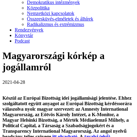
Demokratikus intézmények
Közpolitika
Nemzetközi kapcsolatok
Összeesküvés-elméletek és álhírek
Radikalizmus és extrémizmus
Rendezvények
Könyvtár
Podcast
Magyarországi kórkép a
jogállamról
2021-04-28
K
észül az Európai Bizottság idei jogállamisági jelentése. Ehhez
szolgáltatott együtt anyagot az Európai Bizottság kérdéssorára
válaszolva nyolc magyar szervezet: az Amnesty International
Magyarország, az Eötvös Károly Intézet, a K-Monitor, a
Magyar Helsinki Bizottság, a Mérték Médiaelemző Műhely, a
Political Capital, a Társaság a Szabadságjogokért és a
Transparency International Magyarország. Az angol nyelvű
beadvány teljes szövege
itt olvasható
. A
tavalyi (első)