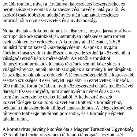
tovább romlott, mivel a járvánnyal kapcsolatos beszerzéseket és
beruházásokat kivonták a közbeszerzési törvény hatálya alól, és
azokról csak többszöri adatigénylés után kaphattak részleges
információt a civil szervezetek és a nyilvánosság.
Noha hivatalos dokumentumok is elismerik, hogy a járvány súlyos
korrupciós kockázatokkal jár, semmilyen intézkedés nem történt
ezek csökkentése érdekében. A kormány által létesített, 3 628
milliárd forintot kezelő Gazdaságvédelmi Alapnak a hvg.hu
áttekintő írása szerint mindössze a negyede szolgálja közvetlenül a
válságból eredő károk mérséklését. Az ebből a forrásból
finanszírozott projektek jelentős részének semmi köze sincs a
világjárványhoz, annál inkább szolgálják a kormány klientúrájának
és az oligarcháknak az érdekeit. A lélegeztetőgépekből a legrosszabb
esetben szükséges 8 ezer helyett legalább 16 ezret vettek Kínából,
300 milliárd forint értékben, nyílt közbeszerzési eljárás mellőzésével,
darabját tízszer annyiért, mint amennyiért a német és az olasz
kormány szerezte be ezeket Kínából. A kedvezményezett
közvetítőcégek közül több közvetlenül köthető a kormányhoz,
például a miniszterelnök külügyi tanácsadóihoz. A lélegeztetőgépek
túlnyomó többsége raktárban porosodik, és a kormány képtelen
túladni rajtuk.
A koronavírus-járvány kitörése óta a Magyar Turisztikai Ügynökség
83,5 milliárd forint vissza nem térítendő támogatást osztott szét