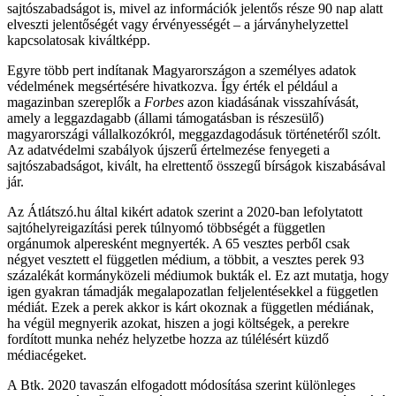
sajtószabadságot is, mivel az információk jelentős része 90 nap alatt
elveszti jelentőségét vagy érvényességét – a járványhelyzettel
kapcsolatosak kiváltképp.
Egyre több pert indítanak Magyarországon a személyes adatok
védelmének megsértésére hivatkozva. Így érték el például a
magazinban szereplők a
Forbes
azon kiadásának visszahívását,
amely a leggazdagabb (állami támogatásban is részesülő)
magyarországi vállalkozókról, meggazdagodásuk történetéről szólt.
Az adatvédelmi szabályok újszerű értelmezése fenyegeti a
sajtószabadságot, kivált, ha elrettentő összegű bírságok kiszabásával
jár.
Az Átlátszó.hu által kikért adatok szerint a 2020-ban lefolytatott
sajtóhelyreigazítási perek túlnyomó többségét a független
orgánumok alperesként megnyerték. A 65 vesztes perből csak
négyet vesztett el független médium, a többit, a vesztes perek 93
százalékát kormányközeli médiumok bukták el. Ez azt mutatja, hogy
igen gyakran támadják megalapozatlan feljelentésekkel a független
médiát. Ezek a perek akkor is kárt okoznak a független médiának,
ha végül megnyerik azokat, hiszen a jogi költségek, a perekre
fordított munka nehéz helyzetbe hozza az túlélésért küzdő
médiacégeket.
A Btk. 2020 tavaszán elfogadott módosítása szerint különleges