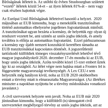
Bíróságának ítéleteit is. Az utóbbi tíz évben Strasbourgban született
“vezető” ítéletek közül 54-et – az ilyen ítéletek 81%-át – nem vagy
csak részben hajtottuk végre.
Az Európai Unió Bíróságának ítéleteivel hasonló a helyzet. 2020
májusában az EUB kimondta, hogy a menekülők tranzitzónában
történő automatikus elhelyezése jogellenes fogvatartásnak minősül.
A tranzitzónákat ugyan bezárta a kormány, de helyettük egy olyan új
rendszert vezetett be, ami szintén az uniós jogba ütközik, és amely
továbbra is előírja az automatikus fogvatartást. Ezzel párhuzamosan
a kormány egy újabb nemzeti konzultáció keretében támadta az
EUB tranzitzónákkal kapcsolatos döntését. A jogszerűtlenül
tartózkodó külföldiek tömeges visszakényszerítését lehetővé tévő
magyar jogszabályokról 2020. december 17-én mondta ki az EUB,
hogy uniós jogba ütközik. Azóta további közel 15 ezer embert űztek
így ki az országból. Az ítélet végre nem hajtása miatt a Frontex fel is
függesztette magyarországi tevékenységét. A Lex CEU-t sem
helyezték még hatályon kívül, noha az EUB 2020 októberében
emiatt a törvény miatt is elmarasztalta Magyarországot. (Az illetékes
miniszter a napokban nyújtotta be a törvény módosítására vonatkozó
javaslatot.)
A civil szervezetek helyzete sem javult. Noha az EUB már 2020
júniusában kimondta, hogy a külföldről (is) támogatott civil
szervezeteket megbélyegző törvény az uniós jogba ütközik, azt az