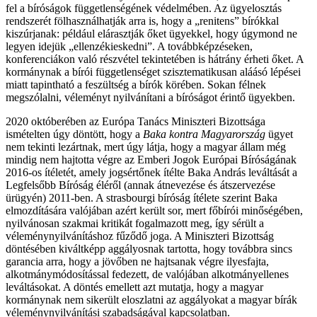
fel a bíróságok függetlenségének védelmében. Az ügyelosztás
rendszerét fölhasználhatják arra is, hogy a „renitens” bírókkal
kiszúrjanak: például elárasztják őket ügyekkel, hogy úgymond ne
legyen idejük „ellenzékieskedni”. A továbbképzéseken,
konferenciákon való részvétel tekintetében is hátrány érheti őket. A
kormánynak a bírói függetlenséget szisztematikusan aláásó lépései
miatt tapintható a feszültség a bírók körében. Sokan félnek
megszólalni, véleményt nyilvánítani a bíróságot érintő ügyekben.
2020 októberében az Európa Tanács Miniszteri Bizottsága
ismételten úgy döntött, hogy a
Baka kontra Magyarország
ügyet
nem tekinti lezártnak, mert úgy látja, hogy a magyar állam még
mindig nem hajtotta végre az Emberi Jogok Európai Bíróságának
2016-os ítéletét, amely jogsértőnek ítélte Baka András leváltását a
Legfelsőbb Bíróság éléről (annak átnevezése és átszervezése
ürügyén) 2011-ben. A strasbourgi bíróság ítélete szerint Baka
elmozdítására valójában azért került sor, mert főbírói minőségében,
nyilvánosan szakmai kritikát fogalmazott meg, így sérült a
véleménynyilvánításhoz fűződő joga. A Miniszteri Bizottság
döntésében kiváltképp aggályosnak tartotta, hogy továbbra sincs
garancia arra, hogy a jövőben ne hajtsanak végre ilyesfajta,
alkotmánymódosítással fedezett, de valójában alkotmányellenes
leváltásokat. A döntés emellett azt mutatja, hogy a magyar
kormánynak nem sikerült eloszlatni az aggályokat a magyar bírák
véleménynyilvánítási szabadságával kapcsolatban.