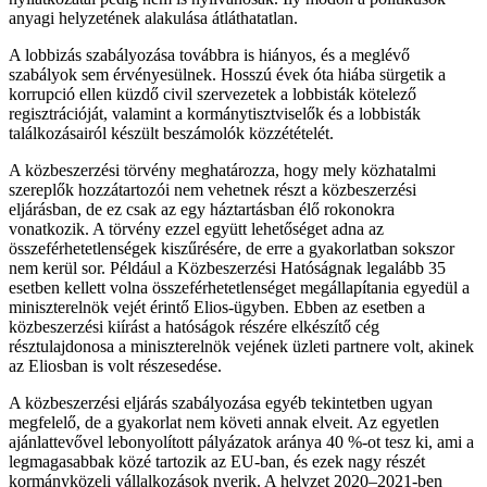
anyagi helyzetének alakulása átláthatatlan.
A lobbizás szabályozása továbbra is hiányos, és a meglévő
szabályok sem érvényesülnek. Hosszú évek óta hiába sürgetik a
korrupció ellen küzdő civil szervezetek a lobbisták kötelező
regisztrációját, valamint a kormánytisztviselők és a lobbisták
találkozásairól készült beszámolók közzétételét.
A közbeszerzési törvény meghatározza, hogy mely közhatalmi
szereplők hozzátartozói nem vehetnek részt a közbeszerzési
eljárásban, de ez csak az egy háztartásban élő rokonokra
vonatkozik. A törvény ezzel együtt lehetőséget adna az
összeférhetetlenségek kiszűrésére, de erre a gyakorlatban sokszor
nem kerül sor. Például a Közbeszerzési Hatóságnak legalább 35
esetben kellett volna összeférhetetlenséget megállapítania egyedül a
miniszterelnök vejét érintő Elios-ügyben. Ebben az esetben a
közbeszerzési kiírást a hatóságok részére elkészítő cég
résztulajdonosa a miniszterelnök vejének üzleti partnere volt, akinek
az Eliosban is volt részesedése.
A közbeszerzési eljárás szabályozása egyéb tekintetben ugyan
megfelelő, de a gyakorlat nem követi annak elveit. Az egyetlen
ajánlattevővel lebonyolított pályázatok aránya 40 %-ot tesz ki, ami a
legmagasabbak közé tartozik az EU-ban, és ezek nagy részét
kormányközeli vállalkozások nyerik. A helyzet 2020–2021-ben