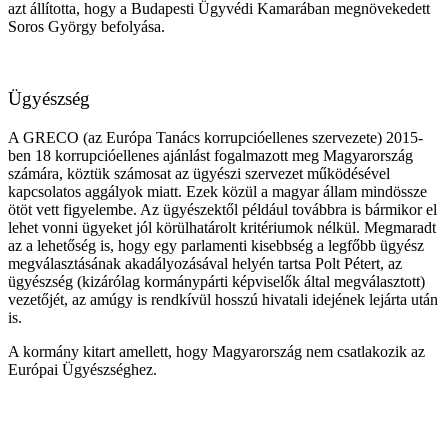
azt állította, hogy a Budapesti Ügyvédi Kamarában megnövekedett
Soros György befolyása.
Ügyészség
A GRECO (az Európa Tanács korrupcióellenes szervezete) 2015-
ben 18 korrupcióellenes ajánlást fogalmazott meg Magyarország
számára, köztük számosat az ügyészi szervezet működésével
kapcsolatos aggályok miatt. Ezek közül a magyar állam mindössze
ötöt vett figyelembe. Az ügyészektől például továbbra is bármikor el
lehet vonni ügyeket jól körülhatárolt kritériumok nélkül. Megmaradt
az a lehetőség is, hogy egy parlamenti kisebbség a legfőbb ügyész
megválasztásának akadályozásával helyén tartsa Polt Pétert, az
ügyészség (kizárólag kormánypárti képviselők által megválasztott)
vezetőjét, az amúgy is rendkívül hosszú hivatali idejének lejárta után
is.
A kormány kitart amellett, hogy Magyarország nem csatlakozik az
Európai Ügyészséghez.