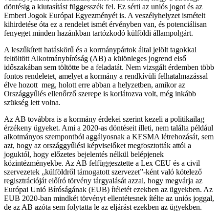
döntésig a kiutasítást függesszék fel. Ez sérti az uniós jogot és az
Emberi Jogok Európai Egyezményét is. A veszélyhelyzet ismételt
kihirdetése óta ez a rendelet ismét érvényben van, és potenciálisan
fenyeget minden hazánkban tartózkodó külföldi állampolgárt.
A leszűkített hatáskörű és a kormánypártok által jelölt tagokkal
feltöltött Alkotmánybíróság (AB) a különleges jogrend első
időszakában sem töltötte be a feladatát. Nem vizsgált érdemben több
fontos rendeletet, amelyet a kormány a rendkívüli felhatalmazással
élve hozott meg, holott erre abban a helyzetben, amikor az
Országgyűlés ellenőrző szerepe is korlátozva volt, még inkább
szükség lett volna.
Az AB továbbra is a kormány érdekei szerint kezeli a politikailag
érzékeny ügyeket. Ami a 2020-as döntéseit illeti, nem találta például
alkotmányos szempontból aggályosnak a KESMA létrehozását, sem
azt, hogy az országgyűlési képviselőket megfosztották attól a
joguktól, hogy előzetes bejelentés nélkül belépjenek
közintézményekbe. Az AB felfüggesztette a Lex CEU és a civil
szervezetek „külföldről támogatott szervezet”-ként való kötelező
regisztrációját előíró törvény tárgyalását azzal, hogy megvárja az
Európai Unió Bíróságának (EUB) ítéletét ezekben az ügyekben. Az
EUB 2020-ban mindkét törvényt ellentétesnek ítélte az uniós joggal,
de az AB azóta sem folytatta le az eljárást ezekben az ügyekben.