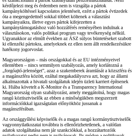
és szankcionálni a pártok szabálytalan pénzfelhasználását. Nem
kérdőjelezi meg és érdemben nem is vizsgálja a pártok
kampányköltéssel kapcsolatos jelentéseit, ezért a pártok évtizedek
óta a megengedettnél sokkal többet költenek a választási
kampányaikra, illetve egyes pártok kifejezetten a
kampánytámogatáshoz való hozzáférés reményében indulnak a
választásokon, valós politikai program vagy tevékenység nélkül.
Ugyanakkor az elmúlt években az ÁSZ súlyos büntetéseket szabott
ki ellenzéki pártokra, amelyeknek ez ellen nem állt rendelkezésükre
hatékony jogorvoslat.
Magyarországon – más országokkal és az EU intézményeivel
ellentétben – nincs semmilyen szabályozás, amely korlátozná a
„forgóajtó-jelenséget”, azaz a szakemberek áramlását a közszféra és
a magánszféra között, ezáltal megakadályozva azt, hogy az állami
alkalmazottak a hivatali szolgálatuk idején üzleti karriert építsenek
ki. Hiába követelt a K-Monitor és a Transparency International
Magyarország olyan szabályozást, amely meggátolná, hogy magas
rangú köztisztviselők az ebben a minőségükben megszerzett
információikkal igazságtalan előnyökhöz jussanak a
magánszférában.
Az országgyűlési képviselők és a magas rangú kormánytisztviselők
vagyonnyilatkozatai továbbra is ellenőrizhetetlenek, a valótlan
adatok szolgáltatása nem jár szankciókkal, a hozzátartozóik
nyilatkozatai pedig nem is nyilvánosak. Ily módon a politikusok