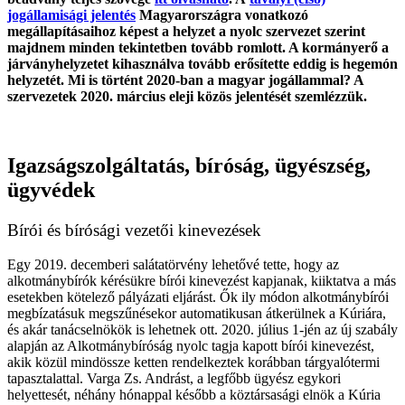
jogállamisági jelentés
Magyarországra vonatkozó
megállapításaihoz képest a helyzet a nyolc szervezet szerint
majdnem minden tekintetben tovább romlott. A kormányerő a
járványhelyzetet kihasználva tovább erősítette eddig is hegemón
helyzetét. Mi is történt 2020-ban a magyar jogállammal? A
szervezetek 2020. március eleji közös jelentését szemlézzük.
Igazságszolgáltatás, bíróság, ügyészség,
ügyvédek
Bírói és bírósági vezetői kinevezések
Egy 2019. decemberi salátatörvény lehetővé tette, hogy az
alkotmánybírók kérésükre bírói kinevezést kapjanak, kiiktatva a más
esetekben kötelező pályázati eljárást. Ők ily módon alkotmánybírói
megbízatásuk megszűnésekor automatikusan átkerülnek a Kúriára,
és akár tanácselnökök is lehetnek ott. 2020. július 1-jén az új szabály
alapján az Alkotmánybíróság nyolc tagja kapott bírói kinevezést,
akik közül mindössze ketten rendelkeztek korábban tárgyalótermi
tapasztalattal. Varga Zs. Andrást, a legfőbb ügyész egykori
helyettesét, néhány hónappal később a köztársasági elnök a Kúria