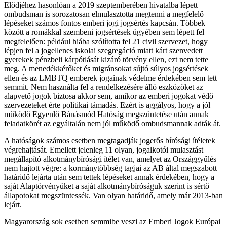
Elődjéhez hasonlóan a 2019 szeptemberében hivatalba lépett
ombudsman is sorozatosan elmulasztotta megtenni a megfelelő
lépéseket számos fontos emberi jogi jogsértés kapcsán. Többek
között a romákkal szembeni jogsértések ügyében sem lépett fel
megfelelően: például hiába szólította fel 21 civil szervezet, hogy
lépjen fel a jogellenes iskolai szegregáció miatt kárt szenvedett
gyerekek pénzbeli kárpótlását kizáró törvény ellen, ezt nem tette
meg. A menedékkérőket és migránsokat sújtó súlyos jogsértések
ellen és az LMBTQ emberek jogainak védelme érdekében sem tett
semmit. Nem használta fel a rendelkezésére álló eszközöket az
alapvető jogok biztosa akkor sem, amikor az emberi jogokat védő
szervezeteket érte politikai támadás. Ezért is aggályos, hogy a jól
működő Egyenlő Bánásmód Hatóság megszüntetése után annak
feladatkörét az egyáltalán nem jól működő ombudsmannak adták át.
A hatóságok számos esetben megtagadják jogerős bírósági ítéletek
végrehajtását. Emellett jelenleg 11 olyan, jogalkotói mulasztást
megállapító alkotmánybírósági ítélet van, amelyet az Országgyűlés
nem hajtott végre: a kormánytöbbség tagjai az AB által megszabott
határidő lejárta után sem tettek lépéseket annak érdekében, hogy a
saját Alaptörvényüket a saját alkotmánybíróságuk szerint is sértő
állapotokat megszüntessék. Van olyan határidő, amely már 2013-ban
lejárt.
Magyarország sok esetben semmibe veszi az Emberi Jogok Európai