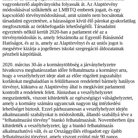
vagyonkezelő alapítványokba folyassák át. Az Alaptörvény
módosításával szűkítették az LMBTQ emberek jogait, és egy
kapcsolódó törvénymódosítással, amit szintén nem bocsátottak
társadalmi egyeztetésre, a házasságon kívül élő párokat gyakorlatilag
megfosztották az örökbefogadás lehetőségétől. Társadalmi
egyeztetés nélkül került 2020-ban a parlament elé az a
törvénymódosítás is, amely felszámolta az Egyenlő Bánásmód
Hatóságot, és az is, amely az Alaptörvényt és az uniós jogot is
megsértve kizárja a jogellenes iskolai szegregáció áldozatainak
pénzbeli kárpótlását.
2020. március 30-án a kormánytöbbség a járványhelyzetre
hivatkozva meghatározatlan időre felhatalmazta a kormányt arra,
hogy a veszélyhelyzet ideje alatt az előre rögzített jogszabályi
korlátokat meghaladóan is felülírhasson rendelettel bármely hatályos
törvényt, kiiktatva az Alaptörvény által is megkívánt parlamenti
kontrollt a rendeletek felett. Júniusban a veszélyhelyzetet
megszüntették, viszont kihirdették az egészségügyi válsághelyzetet,
amely a kormány számára ugyancsak nagyon tág intézkedési
lehetőséget biztosít. Ezzel párhuzamosan a veszélyhelyzet idején
alkalmazandó szabályokat is módosították, állandó szabállyá téve a
“felhatalmazási törvény” biankó felhatalmazását. Novemberben újra
kihirdették a veszélyhelyzetet, így a biankó felhatalmazás
alkalmazhatóvá vált, és az Országgyűlés elfogadott egy újabb
felhatalmazási törvényt, amely viszont ezúttal már 90 napos