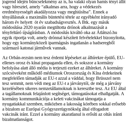
jogrend idején bűncselekmény az is, ha valaki olyan hamis tényt állít
vagy híresztel, amely “alkalmas arra, hogy a védekezés
eredményességét akadályozza vagy meghiúsítsa”. Ennek a
tényállásnak a maximális büntetési tétele az egyébként irányadó
három év helyett öt év szabadságvesztés. A Btk. egy másik
módosítása 2020 nyarán megtiltotta drónok alkalmazását a
tényfeltáró újságírásban. A módosítás kiváltó oka az Átlátszó.hu
egyik riportja volt, amely drónnal készített felvételekkel bizonyította,
hogy egy kormányközeli iparmágnás ingatlanán a hadseregből
származó katonai járművek vannak.
Az Orbán-rezsim nem tesz érdemi lépéseket az álhírekre épülő, EU-
ellenes orosz és kínai propaganda ellen, és sokszor a kormány
befolyása alatt álló média is terjeszti ezeket az álhíreket. A kormány
szócsöveként működő médiumok Oroszország és Kína érdekeinek
megfelelően támadják az EU-t azzal a váddal, hogy Brüsszel nem
tesz semmit, nem védi meg az EU-t a járványtól, de még a járvány
kezelésében sikeres nemzetállamoknak is keresztbe tesz. Az EU által
a tagállamoknak felajánlott segítséget, támogatásokat elhallgatják. A
kormány kommunikációja a keleti vakcinákat támogatja a
nyugatiakkal szemben, miközben a lakosság körében sokkal erősebb
a bizalom az Európai Gyógyszerügynökség által elfogadott
vakcinák iránt. Ezzel a kormány akaratlanul is erősíti az oltás iránti
bizalmatlanságot.