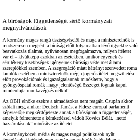
A bíróságok függetlenségét sértő kormányzati
megnyilvánulások
A kormány magas rangú tisztségviselői és maga a miniszterelnök is
rendszeresen megsérti a bíróság előtt folyamatban lévő ügyekbe való
beavatkozás tilalmát, nyilvánosan megfogalmazva, milyen ítéletet
vár el – kiváltképp azokban az esetekben, amikor egyének és
sérülékeny kisebbségek igényelnek bírósági védelmet állami
szereplőkkel szemben. A szegregáció miatt hátrányt szenvedett roma
tanulók esetében a miniszterelnök még a jogerős ítélet megszületése
előtt provokációnak és igazságtalannak minősítette, hogy a
gyöngyöspatai romák „nagy jelentőségű összeget fognak kapni
mindenfajta munkavégzés nélkül”.
Az OBH elnöke ezekre a támadásokra nem reagált. Csupán akkor
szólalt meg, amikor Deutsch Tamás, a Fidesz európai parlamenti
képviselője megkérdőjelezte annak a bíróságnak a függetlenségét,
amelyik felmentette a kémkedéssel vádolt Kovács Bélát, „nettó
hazaárulásnak” minősítve az ítéletet.
A kormányközeli média és magas rangú politikusok nyílt
támadásokat intéztek nem csupán egyes bírók és általában a