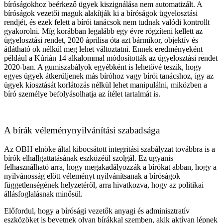
bíróságokhoz beérkező ügyek kiszignálása nem automatizált. A
bíróságok vezetői maguk alakítják ki a bíróságok ügyelosztási
rendjét, és ezek felett a bírói tanácsok nem tudnak valódi kontrollt
gyakorolni. Míg korábban legalább egy évre rögzíteni kellett az
ügyelosztási rendet, 2020 áprilisa óta azt bármikor, objektív és
átlátható ok nélkül meg lehet változtatni. Ennek eredményeként
például a Kúrián 14 alkalommal módosították az ügyelosztási rendet
2020-ban. A gumiszabályok egyébként is lehetővé teszik, hogy
egyes ügyek átkerüljenek más bíróhoz vagy bírói tanácshoz, így az
ügyek kiosztását korlátozás nélkül lehet manipulálni, miközben a
bíró személye befolyásolhatja az ítélet tartalmát is.
A bírák véleménynyilvánítási szabadsága
Az OBH elnöke által kibocsátott integritási szabályzat továbbra is a
bírók elhallgattatásának eszközéül szolgál. Ez ugyanis
felhasználható arra, hogy megakadályozzák a bírókat abban, hogy a
nyilvánosság előtt véleményt nyilvánítsanak a bíróságok
függetlenségének helyzetéről, arra hivatkozva, hogy az politikai
állásfoglalásnak minősül.
Előfordul, hogy a bírósági vezetők anyagi és adminisztratív
eszközöket is bevetnek olyan bírákkal szemben, akik aktívan lépnek