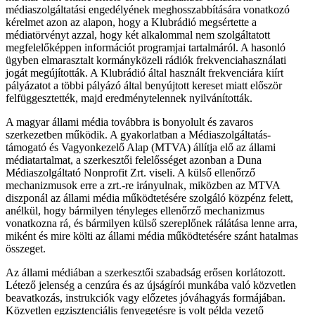
médiaszolgáltatási engedélyének meghosszabbítására vonatkozó
kérelmet azon az alapon, hogy a Klubrádió megsértette a
médiatörvényt azzal, hogy két alkalommal nem szolgáltatott
megfelelőképpen információt programjai tartalmáról. A hasonló
ügyben elmarasztalt kormányközeli rádiók frekvenciahasználati
jogát megújították. A Klubrádió által használt frekvenciára kiírt
pályázatot a többi pályázó által benyújtott kereset miatt először
felfüggesztették, majd eredménytelennek nyilvánították.
A magyar állami média továbbra is bonyolult és zavaros
szerkezetben működik. A gyakorlatban a Médiaszolgáltatás-
támogató és Vagyonkezelő Alap (MTVA) állítja elő az állami
médiatartalmat, a szerkesztői felelősséget azonban a Duna
Médiaszolgáltató Nonprofit Zrt. viseli. A külső ellenőrző
mechanizmusok erre a zrt.-re irányulnak, miközben az MTVA
diszponál az állami média működtetésére szolgáló közpénz felett,
anélkül, hogy bármilyen tényleges ellenőrző mechanizmus
vonatkozna rá, és bármilyen külső szereplőnek rálátása lenne arra,
miként és mire költi az állami média működtetésére szánt hatalmas
összeget.
Az állami médiában a szerkesztői szabadság erősen korlátozott.
Létező jelenség a cenzúra és az újságírói munkába való közvetlen
beavatkozás, instrukciók vagy előzetes jóváhagyás formájában.
Közvetlen egzisztenciális fenyegetésre is volt példa vezető