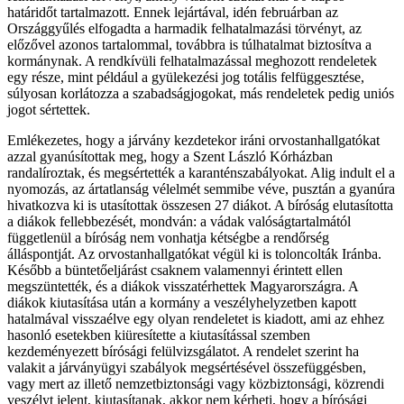
határidőt tartalmazott. Ennek lejártával, idén februárban az
Országgyűlés elfogadta a harmadik felhatalmazási törvényt, az
előzővel azonos tartalommal, továbbra is túlhatalmat biztosítva a
kormánynak. A rendkívüli felhatalmazással meghozott rendeletek
egy része, mint például a gyülekezési jog totális felfüggesztése,
súlyosan korlátozza a szabadságjogokat, más rendeletek pedig uniós
jogot sértettek.
Emlékezetes, hogy a járvány kezdetekor iráni orvostanhallgatókat
azzal gyanúsítottak meg, hogy a Szent László Kórházban
randalíroztak, és megsértették a karanténszabályokat. Alig indult el a
nyomozás, az ártatlanság vélelmét semmibe véve, pusztán a gyanúra
hivatkozva ki is utasítottak összesen 27 diákot. A bíróság elutasította
a diákok fellebbezését, mondván: a vádak valóságtartalmától
függetlenül a bíróság nem vonhatja kétségbe a rendőrség
álláspontját. Az orvostanhallgatókat végül ki is toloncolták Iránba.
Később a büntetőeljárást csaknem valamennyi érintett ellen
megszüntették, és a diákok visszatérhettek Magyarországra. A
diákok kiutasítása után a kormány a veszélyhelyzetben kapott
hatalmával visszaélve egy olyan rendeletet is kiadott, ami az ehhez
hasonló esetekben kiüresítette a kiutasítással szemben
kezdeményezett bírósági felülvizsgálatot. A rendelet szerint ha
valakit a járványügyi szabályok megsértésével összefüggésben,
vagy mert az illető nemzetbiztonsági vagy közbiztonsági, közrendi
veszélyt jelent, kiutasítanak, akkor nem kérheti, hogy a bírósági