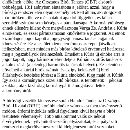
elnökének jelölte. Az Országos Bírói Tanács (OBT) elsöprő
többséggel, 13:1 arányban elutasította a jelöltet, azzal, hogy a
bírósági rendszer élén olyan személynek kell állnia, aki dolgozott
már bíróként, illetve más hatalmi ágaktól független, és külső
szemlélő számára sem kétséges a pártatlansága. A kormánytöbbség
ennek ellenére kilenc évre megválasztotta Varga Zs. Andrást a Kúria
elnökének, és ezzel párhuzamosan kibővítette a jogköreit. Az elnök
kizárólagos jogot kapott a jogegységi panasz tanács tagjainak
kinevezésére. Ez a testület kiemelten fontos szerepet játszik az
ítélkezésben, mert minden más bíróra kötelező érvénnyel határozza
meg a jogszabályok értelmezését. Emellett a Kúria új elnöke arra is
jogot kapott, hogy bármikor elrendelje a Kúrián az ötfős tanácsok
alkalmazását (a jelenlegi háromfős tanácsok helyett). Ez jelentősen
növelheti a kúriai bírók számát, és az így keletkező új bírói
álláshelyek betöltése jórészt a Kúria elnökétől függ majd. A Kúriát
így akár a kormányhoz közel álló bírókkal is feltölthetik – például
azokkal, akik kizárólag kormánypárti támogatással lettek
alkotmánybírók.
A bírósági vezetők kinevezése során Handó Tünde, az Országos
Bírói Hivatal (OBH) korábbi elnöke számos esetben törvénysértő
módon, érdemi indoklás nélkül figyelmen kívül hagyta a bírói
testületek véleményét. Több alkalommal valós ok nélkül
érvénytelennek nyilvánított vezetői pályázatokat, és a pályázati
rendszert megkerülve nevezett ki ideiglenesen bírói vezetőket.