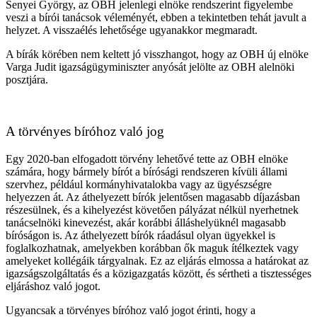
Senyei György, az OBH jelenlegi elnöke rendszerint figyelembe
veszi a bírói tanácsok véleményét, ebben a tekintetben tehát javult a
helyzet. A visszaélés lehetősége ugyanakkor megmaradt.
A bírák körében nem keltett jó visszhangot, hogy az OBH új elnöke
Varga Judit igazságügyminiszter anyósát jelölte az OBH alelnöki
posztjára.
A törvényes bíróhoz való jog
Egy 2020-ban elfogadott törvény lehetővé tette az OBH elnöke
számára, hogy bármely bírót a bírósági rendszeren kívüli állami
szervhez, például kormányhivatalokba vagy az ügyészségre
helyezzen át. Az áthelyezett bírók jelentősen magasabb díjazásban
részesülnek, és a kihelyezést követően pályázat nélkül nyerhetnek
tanácselnöki kinevezést, akár korábbi álláshelyüknél magasabb
bíróságon is. Az áthelyezett bírók ráadásul olyan ügyekkel is
foglalkozhatnak, amelyekben korábban ők maguk ítélkeztek vagy
amelyeket kollégáik tárgyalnak. Ez az eljárás elmossa a határokat az
igazságszolgáltatás és a közigazgatás között, és sértheti a tisztességes
eljáráshoz való jogot.
Ugyancsak a törvényes bíróhoz való jogot érinti, hogy a