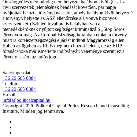
Országgyűlés még mindig nem helyezte hatályon kívül. (Csak a
civil szervezetek jelentésének beadását követően, pár napja
nyújtották be azt a törvényjavaslatot, amely hatályon kívül helyezné
a törvényt, helyette az ÁSZ ellenőrzése alá vonva bizonyos
szervezeteket.) Szintén továbbra is hatályban van a
menedékkérőknek nyújtott segítséget kriminalizáló „Stop Soros”
törvénycsomag. Az Európai Bizottság korábban emiatt a törvény
miatt is kötelezettségszegési eljárást indított Magyarország ellen.
Ebben az ügyben az EUB még nem hozott ítéletet, de az EUB
főtanácsnoka már ismertette indítványát: véleménye szerint ez a
törvény is sérti az uniós jogot.
Sajtókapcsolat:
+36 20 665 0384
Telefon:
+36 20 665 0384
E-mail:
info[at]politicalcapital.hu
Copyright 2026. Political Capital Policy Research and Consulting
Institute. Minden jog fenntartva.