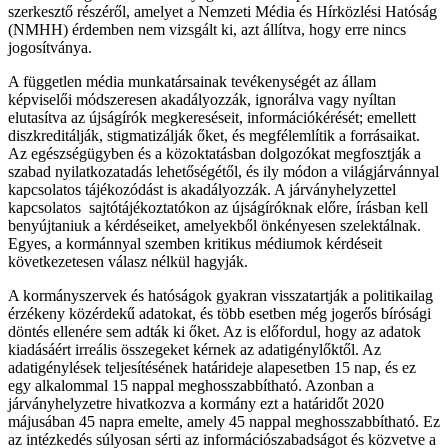
szerkesztő részéről, amelyet a Nemzeti Média és Hírközlési Hatóság
(NMHH) érdemben nem vizsgált ki, azt állítva, hogy erre nincs
jogosítványa.
A független média munkatársainak tevékenységét az állam
képviselői módszeresen akadályozzák, ignorálva vagy nyíltan
elutasítva az újságírók megkereséseit, információkérését; emellett
diszkreditálják, stigmatizálják őket, és megfélemlítik a forrásaikat.
Az egészségügyben és a közoktatásban dolgozókat megfosztják a
szabad nyilatkozatadás lehetőségétől, és ily módon a világjárvánnyal
kapcsolatos tájékozódást is akadályozzák. A járványhelyzettel
kapcsolatos sajtótájékoztatókon az újságíróknak előre, írásban kell
benyújtaniuk a kérdéseiket, amelyekből önkényesen szelektálnak.
Egyes, a kormánnyal szemben kritikus médiumok kérdéseit
következetesen válasz nélkül hagyják.
A kormányszervek és hatóságok gyakran visszatartják a politikailag
érzékeny közérdekű adatokat, és több esetben még jogerős bírósági
döntés ellenére sem adták ki őket. Az is előfordul, hogy az adatok
kiadásáért irreális összegeket kérnek az adatigénylőktől. Az
adatigénylések teljesítésének határideje alapesetben 15 nap, és ez
egy alkalommal 15 nappal meghosszabbítható. Azonban a
járványhelyzetre hivatkozva a kormány ezt a határidőt 2020
májusában 45 napra emelte, amely 45 nappal meghosszabbítható. Ez
az intézkedés súlyosan sérti az információszabadságot és közvetve a