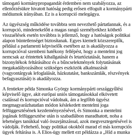
támogató kormánypropagandát érdemben nem szabályozza, az
ellenőrzésükre hivatott hatóság pedig erősen elfogult a kormánypárti
médiumok irányában. Ez is a korrupció melegágya.
Az ügyészség működése továbbra sem nevezhető pártatlannak, és a
korrupció, mindenekelőtt a magas rangú személyekhez köthető
visszaélések esetén továbbra is jellemző, hogy a hatóságok politikai
alapon büntetlenséget biztosítanak. Egyes kiemelt közszereplők,
például a parlamenti képviselők esetében az is akadályozza a
korrupcióval szembeni hatékony fellépést, hogy a mentelmi jog
nemcsak az érintettek kihallgatását és letartóztatását, hanem a
bizonyítékok feltárásához és a bűncselekmények folytatásának
megakadályozásához szükséges eszközök alkalmazását
(vagyontárgyak lefoglalását, házkutatást, bankszámlák, részvények
befagyasztását) is akadályozza.
A fentiekre példa Simonka György kormánypárti országgyűlési
képviselő ügye, akit európai uniós támogatásokkal elkövetett
csalással és korrupcióval vádolnak, ám a legfőbb ügyész
megmagyarázhatatlan módon késlekedett mentelmi joga
felfüggesztésének kezdeményezésével, és Simonka a mentelmi
jogának felfüggesztése után is szabadlábon maradhatott, noha a
lehetséges tanúkkal való összejátszással, azok megvesztegetésével is
vádolják. Feltehető, hogy politikai okokból marad el más korrupciós
ügyek feltárása is. A Elios-ügy mellett ezt példázza a „Híd a munka