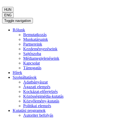
HUN
ENG
Toggle navigation
Rólunk
Bemutatkozás
Munkatársaink
Partnereink
Kezdeményezéseink
Sajtószoba
Médiamegjelenéseink
Kapcsolat
Támogatás
Hírek
Szolgáltatások
Adatbányászat
Ágazati elemzés
Kockázat-előrejelzés
Közösségimédia-kutatás
Közvélemény-kutatás
Politikai elemzés
Kutatási programok
Autoriter befolyás