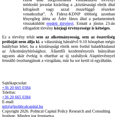
módosító javaslat kizárólag a „köztársasági elnök által
kifogásolt vagy azzal összefüggő részekre
vonatkozhat”. A Fidesz-KDNP többség azonban
lényegileg átírta az Áder János által a parlamentnek
visszaküldött
eredeti törvényt
. Emiatt a június 23-án
elfogadott törvény
közjogi érvényessége is kétséges
.
Ez a törvény tehát
sem az alkotmányosság, sem az ésszerűség
próbáját nem állja ki
, a választásig hátralévő 9-10 hónapban mégis
hatályban lehet, ha a köztársasági elnök nem fordul haladéktalanul
az Alkotmánybírósághoz. Államfői kezdeményezés hiányában
ugyanis akár évekig is eltarthat az új szabályok Alaptörvénnyel
fennálló összhangjának a vizsgálata, már ha sor kerül rá egyáltalán.
Sajtókapcsolat:
+36 20 665 0384
Telefon:
+36 20 665 0384
E-mail:
info[at]politicalcapital.hu
Copyright 2026. Political Capital Policy Research and Consulting
Institute. Minden jog fenntartva.