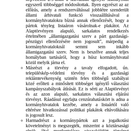
egyszerű többséggel módosítottak. Ilyen egyrészt az az
előírás, amely a rendszerváltással jobblétre szenderült
állami árhivatali funkció visszaállításával a
kormányhivatalokra bízná annak ellenőrzését, hogy a
pártok tényleg listaáron vásárolnak-e plakátot. Az
Alaptörvényen alapuló, sarkalatos rendelkezés
értelmében „államigazgatási szerv a párt gazdasági-
pénzügyi ellenőrzésére nem jogosult”, márpedig a
kormányhivataloknál semmi sem inkább
államigazgatási szerv. Nem is beszélve annak teljes
homályban tartásáról, hogy a húsz kormányhivatal
közül melyik járna el.
Másrészt a törvény a tavaly elfogadott, ún.
településkép-védelmi törvény és a gazdasági
reklámtevékenység szintén feles többségű szabályai
közé erőlteti a minősített többséget igénylő választási
kampányszabályok átírását. Ez is sérti az Alaptörvényt
és az azon alapuló, sarkalatos választási eljárási
törvényt. Ráadásul egyfajta cenzúrahatáskört is adna a
kormányhivatalok kezébe, amely a listaártól való
eltérésre hivatkozással politikai plakátok eltávolítására
is jogosult lesz.
Harmadrészt a kormánypártok azt a jogalkotási
követelményt is megszegték, miszerint a köztársasági
elnök által megfontolásra visszaküldött törvényt