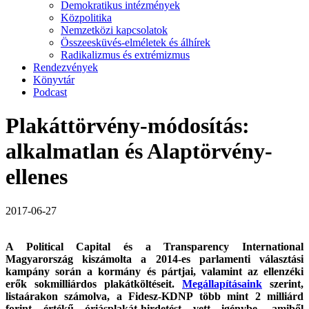
Demokratikus intézmények
Közpolitika
Nemzetközi kapcsolatok
Összeesküvés-elméletek és álhírek
Radikalizmus és extrémizmus
Rendezvények
Könyvtár
Podcast
Plakáttörvény-módosítás:
alkalmatlan és Alaptörvény-
ellenes
2017-06-27
A Political Capital és a Transparency International
Magyarország kiszámolta a 2014-es parlamenti választási
kampány során a kormány és pártjai, valamint az ellenzéki
erők sokmilliárdos plakátköltéseit.
Megállapításaink
szerint,
listaárakon számolva, a Fidesz-KDNP több mint 2 milliárd
forint értékű óriásplakát-hirdetést vett igénybe, amiből