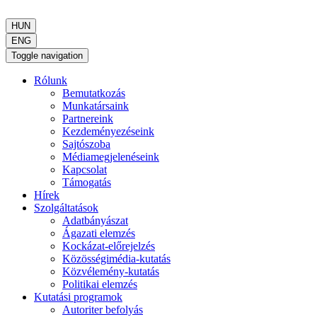
HUN
ENG
Toggle navigation
Rólunk
Bemutatkozás
Munkatársaink
Partnereink
Kezdeményezéseink
Sajtószoba
Médiamegjelenéseink
Kapcsolat
Támogatás
Hírek
Szolgáltatások
Adatbányászat
Ágazati elemzés
Kockázat-előrejelzés
Közösségimédia-kutatás
Közvélemény-kutatás
Politikai elemzés
Kutatási programok
Autoriter befolyás