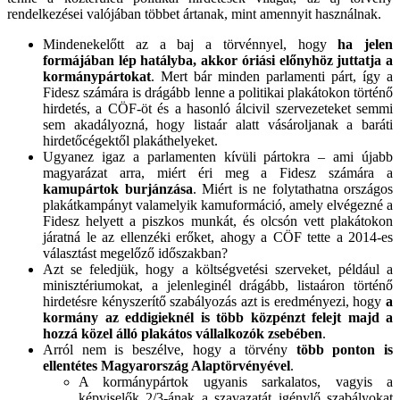
rendelkezései valójában többet ártanak, mint amennyit használnak.
Mindenekelőtt az a baj a törvénnyel, hogy
ha jelen
formájában lép hatályba, akkor óriási előnyhöz juttatja a
kormánypártokat
. Mert bár minden parlamenti párt, így a
Fidesz számára is drágább lenne a politikai plakátokon történő
hirdetés, a CÖF-öt és a hasonló álcivil szervezeteket semmi
sem akadályozná, hogy listaár alatt vásároljanak a baráti
hirdetőcégektől plakáthelyeket.
Ugyanez igaz a parlamenten kívüli pártokra – ami újabb
magyarázat arra, miért éri meg a Fidesz számára a
kamupártok burjánzása
. Miért is ne folytathatna országos
plakátkampányt valamelyik kamuformáció, amely elvégezné a
Fidesz helyett a piszkos munkát, és olcsón vett plakátokon
járatná le az ellenzéki erőket, ahogy a CÖF tette a 2014-es
választást megelőző időszakban?
Azt se feledjük, hogy a költségvetési szerveket, például a
minisztériumokat, a jelenleginél drágább, listaáron történő
hirdetésre kényszerítő szabályozás azt is eredményezi, hogy
a
kormány az eddigieknél is több közpénzt felejt majd a
hozzá közel álló plakátos vállalkozók zsebében
.
Arról nem is beszélve, hogy a törvény
több ponton is
ellentétes Magyarország Alaptörvényével
.
A kormánypártok ugyanis sarkalatos, vagyis a
képviselők 2/3-ának a szavazatát igénylő szabályokat