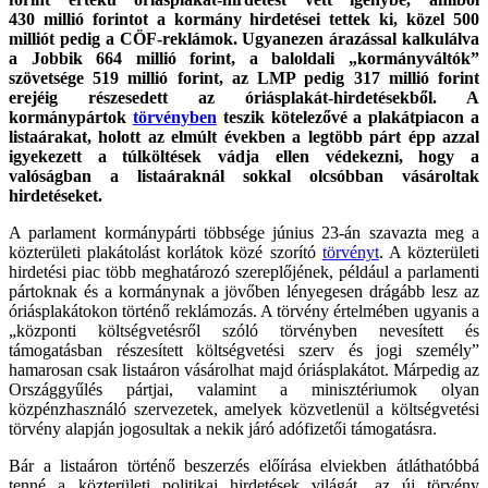
430 millió forintot a kormány hirdetései tettek ki, közel 500
milliót pedig a CÖF-reklámok. Ugyanezen árazással kalkulálva
a Jobbik 664 millió forint, a baloldali „kormányváltók”
szövetsége 519 millió forint, az LMP pedig 317 millió forint
erejéig részesedett az óriásplakát-hirdetésekből. A
kormánypártok
törvényben
teszik kötelezővé a plakátpiacon a
listaárakat, holott az elmúlt években a legtöbb párt épp azzal
igyekezett a túlköltések vádja ellen védekezni, hogy a
valóságban a listaáraknál sokkal olcsóbban vásároltak
hirdetéseket.
A parlament kormánypárti többsége június 23-án szavazta meg a
közterületi plakátolást korlátok közé szorító
törvényt
. A közterületi
hirdetési piac több meghatározó szereplőjének, például a parlamenti
pártoknak és a kormánynak a jövőben lényegesen drágább lesz az
óriásplakátokon történő reklámozás. A törvény értelmében ugyanis a
„központi költségvetésről szóló törvényben nevesített és
támogatásban részesített költségvetési szerv és jogi személy”
hamarosan csak listaáron vásárolhat majd óriásplakátot. Márpedig az
Országgyűlés pártjai, valamint a minisztériumok olyan
közpénzhasználó szervezetek, amelyek közvetlenül a költségvetési
törvény alapján jogosultak a nekik járó adófizetői támogatásra.
Bár a listaáron történő beszerzés előírása elviekben átláthatóbbá
tenné a közterületi politikai hirdetések világát, az új törvény