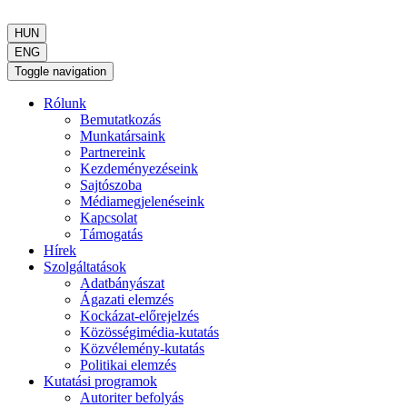
HUN
ENG
Toggle navigation
Rólunk
Bemutatkozás
Munkatársaink
Partnereink
Kezdeményezéseink
Sajtószoba
Médiamegjelenéseink
Kapcsolat
Támogatás
Hírek
Szolgáltatások
Adatbányászat
Ágazati elemzés
Kockázat-előrejelzés
Közösségimédia-kutatás
Közvélemény-kutatás
Politikai elemzés
Kutatási programok
Autoriter befolyás