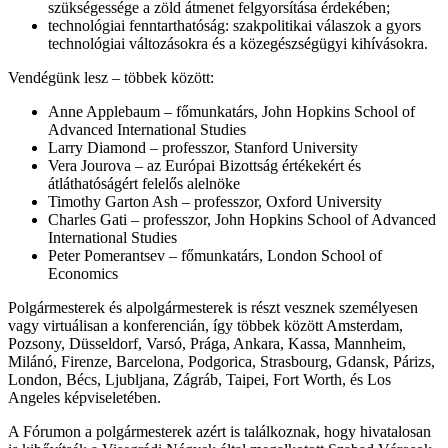
szükségessége a zöld átmenet felgyorsítása érdekében;
technológiai fenntarthatóság: szakpolitikai válaszok a gyors
technológiai változásokra és a közegészségügyi kihívásokra.
Vendégünk lesz – többek között:
Anne Applebaum – főmunkatárs, John Hopkins School of
Advanced International Studies
Larry Diamond – professzor, Stanford University
Vera Jourova – az Európai Bizottság értékekért és
átláthatóságért felelős alelnöke
Timothy Garton Ash – professzor, Oxford University
Charles Gati – professzor, John Hopkins School of Advanced
International Studies
Peter Pomerantsev – főmunkatárs, London School of
Economics
Polgármesterek és alpolgármesterek is részt vesznek személyesen
vagy virtuálisan a konferencián, így többek között Amsterdam,
Pozsony, Düsseldorf, Varsó, Prága, Ankara, Kassa, Mannheim,
Milánó, Firenze, Barcelona, Podgorica, Strasbourg, Gdansk, Párizs,
London, Bécs, Ljubljana, Zágráb, Taipei, Fort Worth, és Los
Angeles képviseletében.
A Fórumon a polgármesterek azért is találkoznak, hogy hivatalosan