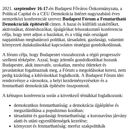
2021.
szeptember 16-17
-én Budapest Főváros Önkormányzata, a
Political Capital és a CEU Demokrácia Intézet nagyszabású éves
nemzetközi konferenciát szervez
Budapest Fórum a Fenntartható
Demokráciák építéséről
címen. A hazai és külföldi szakértőket,
aktivistákat, döntéshozókat, újságírókat felsorakoztató konferencia
célja, hogy teret adjon a hazánkat, és a világ más országait
napjainkban meghatározó politikai, társadalmi, gazdasági, valamint
környezeti átalakulásokkal kapcsolatos stratégiai gondolkodásnak.
A fórum célja, hogy Budapestet visszahozzuk a régió progresszív
szellemi térképére. Azzal, hogy jelentős gondolkodókat hozunk
Budapestre, akik innovatív, szokatlan, merész ötleteket és
javaslatokat fogalmaznak meg, a Fórum a megoldásokat keresi, nem
pedig kizárólag a kihívásokkal foglalkozik. A Budapest Fórum idei
rendezvénye a városokra, a helyi kezdeményezésekre és a
fenntartható demokráciák építésére összpontosít.
A kétnapos konferencia során a következő témákkal foglalkozunk:
demokratikus fenntarthatóság: a demokrácia újjáépítése és
megszilárdítása a populizmus korában;
társadalmi és gazdasági fenntarthatóság: a koronavírus járvány
alatti és utáni egyenlőtlenségek kezelése;
környezet és fenntarthatóság: merész szakpolitikák