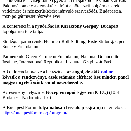
is kibővítsék a Visegrádi Négyek által megalkotott Szabad Városok
Paktumát, amely a demokrácia iránt elkötelezett polgármesterek
védelmére és népszerűsítésére irányuló szerveződés, Budapesten,
több polgármester részvételével.
A konferencián a nyitóelőadást
Karácsony Gergely
, Budapest
főpolgármestere tartja.
Stratégiai partnereink: Heinrich-Böll-Stiftung, Erste Stiftung, Open
Society Foundation
Partnereink: Green European Foundation, National Democratic
Institute, International Republican Institute, Graphisoft Park
A konferencia nyelve a helyszínen az
angol, de akik
online
követik a rendezvényt, azok számára elérhető lesz minden panel
magyar nyelvű szinkrontolmácsolással is
.
Az esemény helyszíne:
Közép-európai Egyetem (CEU)
(1051
Budapest, Nádor utca 15.)
A Budapest Fórum
folyamatosan frissülő programja
itt érhető el:
https://budapestforum.org/program/