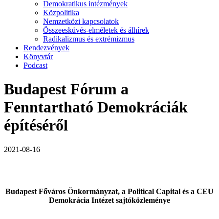
Demokratikus intézmények
Közpolitika
Nemzetközi kapcsolatok
Összeesküvés-elméletek és álhírek
Radikalizmus és extrémizmus
Rendezvények
Könyvtár
Podcast
Budapest Fórum a
Fenntartható Demokráciák
építéséről
2021-08-16
Budapest Főváros Önkormányzat, a Political Capital és a CEU
Demokrácia Intézet sajtóközleménye