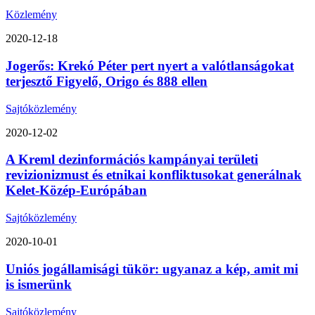
Közlemény
2020-12-18
Jogerős: Krekó Péter pert nyert a valótlanságokat
terjesztő Figyelő, Origo és 888 ellen
Sajtóközlemény
2020-12-02
A Kreml dezinformációs kampányai területi
revizionizmust és etnikai konfliktusokat generálnak
Kelet-Közép-Európában
Sajtóközlemény
2020-10-01
Uniós jogállamisági tükör: ugyanaz a kép, amit mi
is ismerünk
Sajtóközlemény