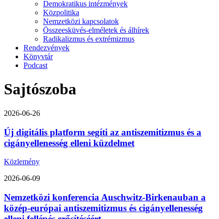
Demokratikus intézmények
Közpolitika
Nemzetközi kapcsolatok
Összeesküvés-elméletek és álhírek
Radikalizmus és extrémizmus
Rendezvények
Könyvtár
Podcast
Sajtószoba
2026-06-26
Új digitális platform segíti az antiszemitizmus és a
cigányellenesség elleni küzdelmet
Közlemény
2026-06-09
Nemzetközi konferencia Auschwitz-Birkenauban a
közép-európai antiszemitizmus és cigányellenesség
elleni fellépés erősítéséért