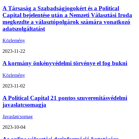
A Társaság a Szabadságjogokért és a Political
Capital bejelentése után a Nemzeti Választási Iroda
megkezdte a választópolgárok számára vonatkozó
adatszolgáltatást
Közlemény
2023-11-22
A kormány önkényvédelmi törvénye el fog bukni
Közlemény
2023-11-02
A Political Capital 21 pontos szuverenitásvédelmi
javaslatcsomagja
Javaslatcsomag
2023-10-04