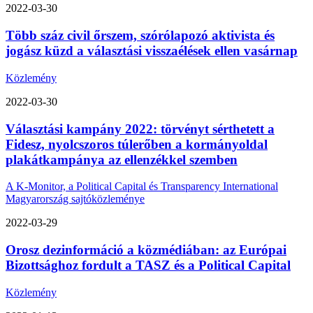
2022-03-30
Több száz civil őrszem, szórólapozó aktivista és
jogász küzd a választási visszaélések ellen vasárnap
Közlemény
2022-03-30
Választási kampány 2022: törvényt sérthetett a
Fidesz, nyolcszoros túlerőben a kormányoldal
plakátkampánya az ellenzékkel szemben
A K-Monitor, a Political Capital és Transparency International
Magyarország sajtóközleménye
2022-03-29
Orosz dezinformáció a közmédiában: az Európai
Bizottsághoz fordult a TASZ és a Political Capital
Közlemény