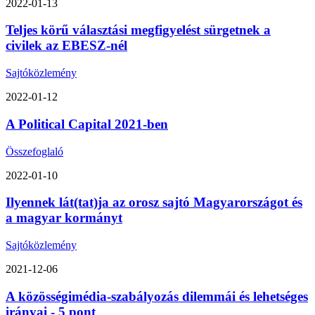
2022-01-13
Teljes körű választási megfigyelést sürgetnek a
civilek az EBESZ-nél
Sajtóközlemény
2022-01-12
A Political Capital 2021-ben
Összefoglaló
2022-01-10
Ilyennek lát(tat)ja az orosz sajtó Magyarországot és
a magyar kormányt
Sajtóközlemény
2021-12-06
A közösségimédia-szabályozás dilemmái és lehetséges
irányai - 5 pont