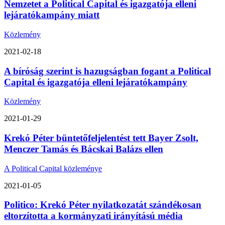
Nemzetet a Political Capital és igazgatója elleni
lejáratókampány miatt
Közlemény
2021-02-18
A bíróság szerint is hazugságban fogant a Political
Capital és igazgatója elleni lejáratókampány
Közlemény
2021-01-29
Krekó Péter büntetőfeljelentést tett Bayer Zsolt,
Menczer Tamás és Bácskai Balázs ellen
A Political Capital közleménye
2021-01-05
Politico: Krekó Péter nyilatkozatát szándékosan
eltorzította a kormányzati irányítású média