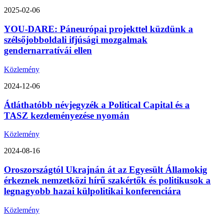
2025-02-06
YOU-DARE: Páneurópai projekttel küzdünk a
szélsőjobboldali ifjúsági mozgalmak
gendernarratívái ellen
Közlemény
2024-12-06
Átláthatóbb névjegyzék a Political Capital és a
TASZ kezdeményezése nyomán
Közlemény
2024-08-16
Oroszországtól Ukrajnán át az Egyesült Államokig
érkeznek nemzetközi hírű szakértők és politikusok a
legnagyobb hazai külpolitikai konferenciára
Közlemény