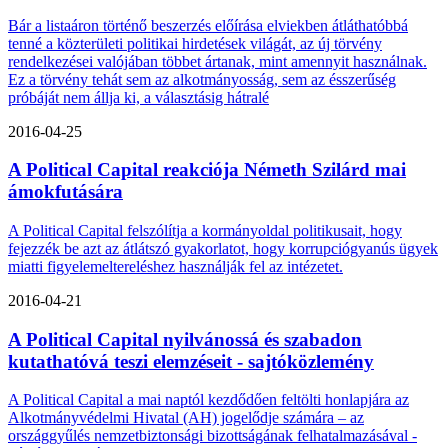
Bár a listaáron történő beszerzés előírása elviekben átláthatóbbá
tenné a közterületi politikai hirdetések világát, az új törvény
rendelkezései valójában többet ártanak, mint amennyit használnak.
Ez a törvény tehát sem az alkotmányosság, sem az ésszerűség
próbáját nem állja ki, a választásig hátralé
2016-04-25
A Political Capital reakciója Németh Szilárd mai
ámokfutására
A Political Capital felszólítja a kormányoldal politikusait, hogy
fejezzék be azt az átlátszó gyakorlatot, hogy korrupciógyanús ügyek
miatti figyelemeltereléshez használják fel az intézetet.
2016-04-21
A Political Capital nyilvánossá és szabadon
kutathatóvá teszi elemzéseit - sajtóközlemény
A Political Capital a mai naptól kezdődően feltölti honlapjára az
Alkotmányvédelmi Hivatal (AH) jogelődje számára – az
országgyűlés nemzetbiztonsági bizottságának felhatalmazásával -