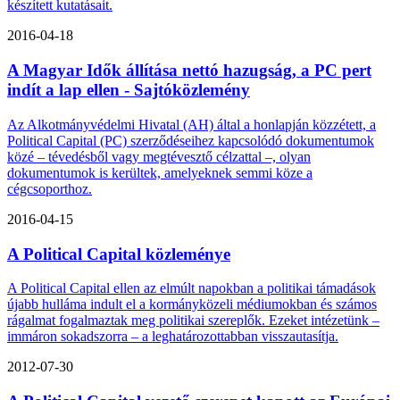
készített kutatásait.
2016-04-18
A Magyar Idők állítása nettó hazugság, a PC pert
indít a lap ellen - Sajtóközlemény
Az Alkotmányvédelmi Hivatal (AH) által a honlapján közzétett, a
Political Capital (PC) szerződéseihez kapcsolódó dokumentumok
közé – tévedésből vagy megtévesztő célzattal –, olyan
dokumentumok is kerültek, amelyeknek semmi köze a
cégcsoporthoz.
2016-04-15
A Political Capital közleménye
A Political Capital ellen az elmúlt napokban a politikai támadások
újabb hulláma indult el a kormányközeli médiumokban és számos
rágalmat fogalmaztak meg politikai szereplők. Ezeket intézetünk –
immáron sokadszorra – a leghatározottabban visszautasítja.
2012-07-30