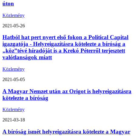
úton
Közlemény
2021-05-26
Hatból hat pert nyert első fokon a Political Capital
igazgatója - Helyreigazításra kötelezte a bíróság a
„köz”tévé híradóját is a Krekó Péterről terjesztett
valótlanságok miatt
Közlemény
2021-05-05
A Magyar Nemzet után az Origot is helyreigazításra
kötelezte a bíróság
Közlemény
2021-03-18
A bíróság ismét helyreigazításra kötelezte a Magyar