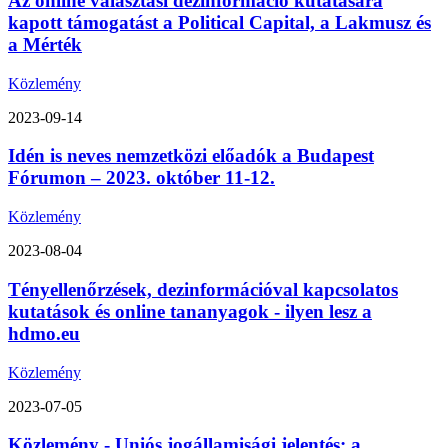
Az online választási dezinformáció kutatására
kapott támogatást a Political Capital, a Lakmusz és
a Mérték
Közlemény
2023-09-14
Idén is neves nemzetközi előadók a Budapest
Fórumon – 2023. október 11-12.
Közlemény
2023-08-04
Tényellenőrzések, dezinformációval kapcsolatos
kutatások és online tananyagok - ilyen lesz a
hdmo.eu
Közlemény
2023-07-05
Közlemény - Uniós jogállamisági jelentés: a