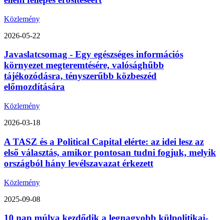
Közlemény
2026-05-22
Javaslatcsomag - Egy egészséges információs
környezet megteremtésére, valósághűbb
tájékozódásra, tényszerűbb közbeszéd
előmozdítására
Közlemény
2026-03-18
A TASZ és a Political Capital elérte: az idei lesz az
első választás, amikor pontosan tudni fogjuk, melyik
országból hány levélszavazat érkezett
Közlemény
2025-09-08
10 nap múlva kezdődik a legnagyobb külpolitikai-