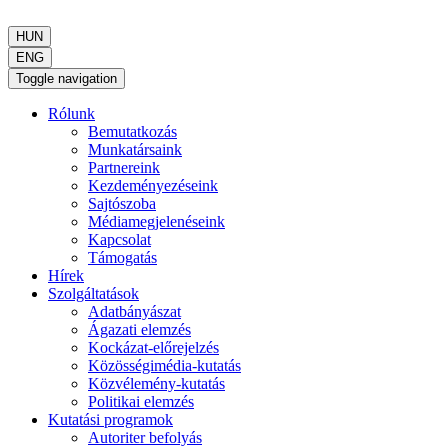
HUN
ENG
Toggle navigation
Rólunk
Bemutatkozás
Munkatársaink
Partnereink
Kezdeményezéseink
Sajtószoba
Médiamegjelenéseink
Kapcsolat
Támogatás
Hírek
Szolgáltatások
Adatbányászat
Ágazati elemzés
Kockázat-előrejelzés
Közösségimédia-kutatás
Közvélemény-kutatás
Politikai elemzés
Kutatási programok
Autoriter befolyás