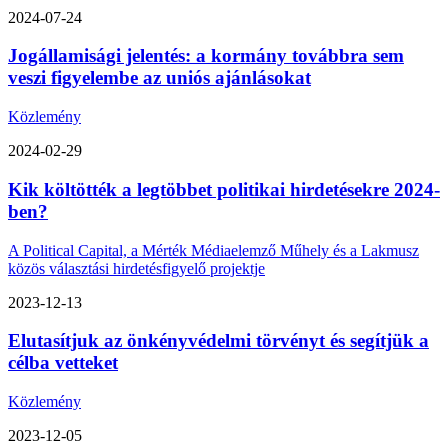
2024-07-24
Jogállamisági jelentés: a kormány továbbra sem
veszi figyelembe az uniós ajánlásokat
Közlemény
2024-02-29
Kik költötték a legtöbbet politikai hirdetésekre 2024-
ben?
A Political Capital, a Mérték Médiaelemző Műhely és a Lakmusz
közös választási hirdetésfigyelő projektje
2023-12-13
Elutasítjuk az önkényvédelmi törvényt és segítjük a
célba vetteket
Közlemény
2023-12-05