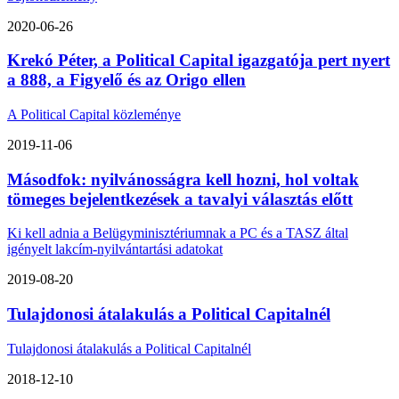
2020-06-26
Krekó Péter, a Political Capital igazgatója pert nyert
a 888, a Figyelő és az Origo ellen
A Political Capital közleménye
2019-11-06
Másodfok: nyilvánosságra kell hozni, hol voltak
tömeges bejelentkezések a tavalyi választás előtt
Ki kell adnia a Belügyminisztériumnak a PC és a TASZ által
igényelt lakcím-nyilvántartási adatokat
2019-08-20
Tulajdonosi átalakulás a Political Capitalnél
Tulajdonosi átalakulás a Political Capitalnél
2018-12-10