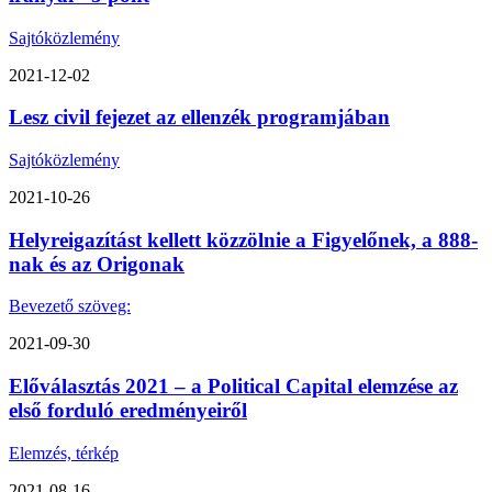
Sajtóközlemény
2021-12-02
Lesz civil fejezet az ellenzék programjában
Sajtóközlemény
2021-10-26
Helyreigazítást kellett közzölnie a Figyelőnek, a 888-
nak és az Origonak
Bevezető szöveg:
2021-09-30
Előválasztás 2021 – a Political Capital elemzése az
első forduló eredményeiről
Elemzés, térkép
2021-08-16