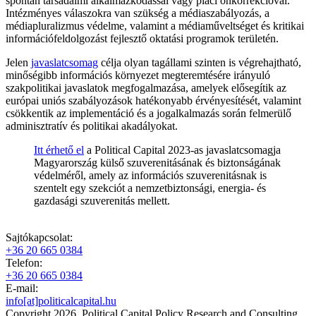
spontán társadalmi alkalmazkodással vagy piaci önkorrekcióval.
Intézményes válaszokra van szükség a médiaszabályozás, a
médiapluralizmus védelme, valamint a médiaműveltséget és kritikai
információfeldolgozást fejlesztő oktatási programok területén.
Jelen
javaslatcsomag
célja olyan tagállami szinten is végrehajtható,
minőségibb információs környezet megteremtésére irányuló
szakpolitikai javaslatok megfogalmazása, amelyek elősegítik az
európai uniós szabályozások hatékonyabb érvényesítését, valamint
csökkentik az implementáció és a jogalkalmazás során felmerülő
adminisztratív és politikai akadályokat.
Itt érhető el
a Political Capital 2023-as javaslatcsomagja
Magyarország külső szuverenitásának és biztonságának
védelméről, amely az információs szuverenitásnak is
szentelt egy szekciót a nemzetbiztonsági, energia- és
gazdasági szuverenitás mellett.
Sajtókapcsolat:
+36 20 665 0384
Telefon:
+36 20 665 0384
E-mail:
info[at]politicalcapital.hu
Copyright 2026. Political Capital Policy Research and Consulting