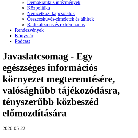
Demokratikus intézmények
Közpolitika
Nemzetközi kapcsolatok
Összeesküvés-elméletek és álhírek
Radikalizmus és extrémizmus
Rendezvények
Könyvtár
Podcast
Javaslatcsomag - Egy
egészséges információs
környezet megteremtésére,
valósághűbb tájékozódásra,
tényszerűbb közbeszéd
előmozdítására
2026-05-22