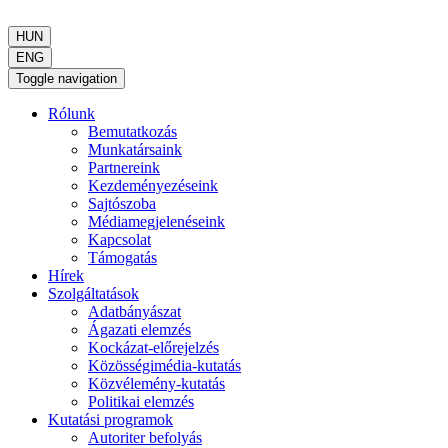
HUN
ENG
Toggle navigation
Rólunk
Bemutatkozás
Munkatársaink
Partnereink
Kezdeményezéseink
Sajtószoba
Médiamegjelenéseink
Kapcsolat
Támogatás
Hírek
Szolgáltatások
Adatbányászat
Ágazati elemzés
Kockázat-előrejelzés
Közösségimédia-kutatás
Közvélemény-kutatás
Politikai elemzés
Kutatási programok
Autoriter befolyás