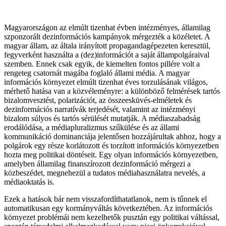
Magyarországon az elmúlt tizenhat évben intézményes, államilag
szponzorált dezinformációs kampányok mérgezték a közéletet. A
magyar állam, az általa irányított propagandagépezeten keresztül,
fegyverként használta a (dez)információt a saját állampolgáraival
szemben. Ennek csak egyik, de kiemelten fontos pillére volt a
rengeteg csatornát magába foglaló állami média. A magyar
információs környezet elmúlt tizenhat éves torzulásának világos,
mérhető hatása van a közvéleményre: a különböző felmérések tartós
bizalomvesztést, polarizációt, az összeesküvés-elméletek és
dezinformációs narratívák terjedését, valamint az intézményi
bizalom súlyos és tartós sérülését mutatják. A médiaszabadság
erodálódása, a médiapluralizmus szűkülése és az állami
kommunikáció dominanciája jelentősen hozzájárultak ahhoz, hogy a
polgárok egy része korlátozott és torzított információs környezetben
hozta meg politikai döntéseit. Egy olyan információs környezetben,
amelyben államilag finanszírozott dezinformáció mérgezi a
közbeszédet, megnehezül a tudatos médiahasználatra nevelés, a
médiaoktatás is.
Ezek a hatások bár nem visszafordíthatatlanok, nem is tűnnek el
automatikusan egy kormányváltás következtében. Az információs
környezet problémái nem kezelhetők pusztán egy politikai váltással,