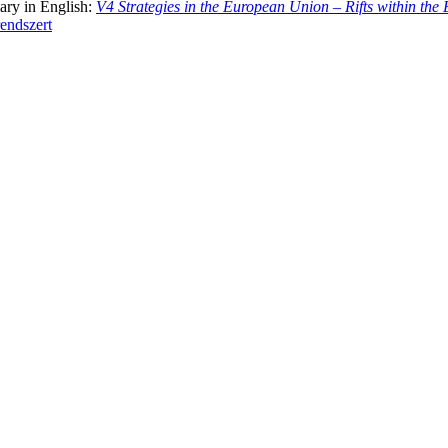
ary in English:
V4 Strategies in the European Union – Rifts within th
rendszert