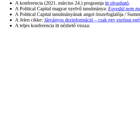
A konferencia (2021. március 24.) programja
itt olvasható
.
A Political Capital magyar nyelvű tanulmánya:
Egyedül nem me
A Political Capital tanulmányának angol összefoglalója / Summ
A Jelen cikke:
Járványos dezinformáció – csak egy európai eg
A teljes konferencia itt nézhető vissza: