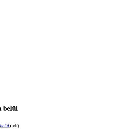
n belül
 belül
(pdf)