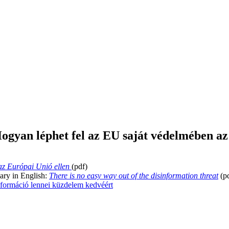
Hogyan léphet fel az EU saját védelmében a
az Európai Unió ellen
(pdf)
ary in English:
There is no easy way out of the disinformation threat
(pd
nformáció lennei küzdelem kedvéért