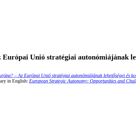
 Európai Unió stratégiai autonómiájának leh
rópa? – Az Európai Unió stratégiai autonómiájának lehetőségei és ko
ary in English:
European Strategic Autonomy: Opportunities and Chal