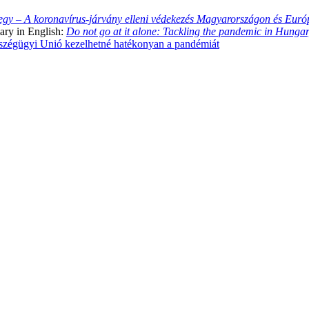
gy – A koronavírus-járvány elleni védekezés Magyarországon és Eur
ary in English:
Do not go at it alone: Tackling the pandemic in Hunga
észégügyi Unió kezelhetné hatékonyan a pandémiát