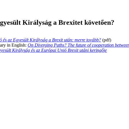
gyesült Királyság a Brexitet követően?
 és az Egyesült Királyság a Brexit után: merre tovább?
(pdf)
ary in English:
On Diverging Paths? The future of cooperation betwee
esült Királyság és az Európai Unió Brexit utáni keringője