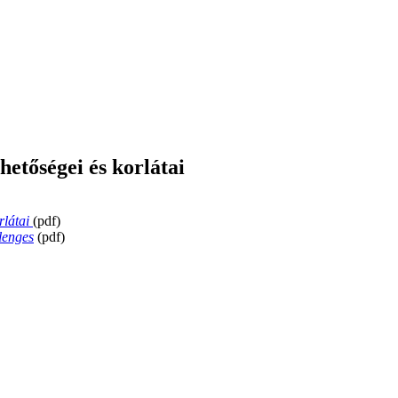
etőségei és korlátai
rlátai
(pdf)
lenges
(pdf)