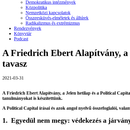
Demokratikus intézmények
Közpolitika
Nemzetközi kapcsolatok
Összeesküvés-elméletek és álhírek
Radikalizmus és extrémizmus
Rendezvények
Könyvtár
Podcast
A Friedrich Ebert Alapítvány, a 
tavasz
2021-03-31
A Friedrich Ebert Alapítvány, a Jelen hetilap és a Political Cap
tanulmányokat is készítettünk.
A Political Capital írásai és azok angol nyelvű összefoglalói, vala
1. Egyedül nem megy: védekezés a járvány