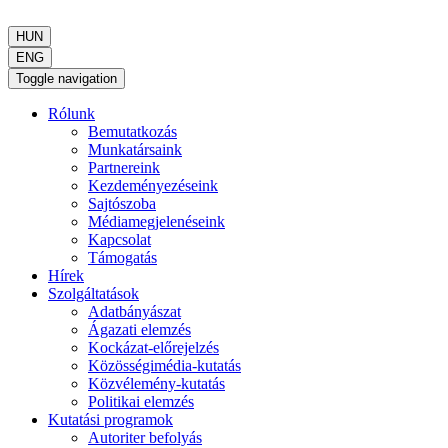
HUN
ENG
Toggle navigation
Rólunk
Bemutatkozás
Munkatársaink
Partnereink
Kezdeményezéseink
Sajtószoba
Médiamegjelenéseink
Kapcsolat
Támogatás
Hírek
Szolgáltatások
Adatbányászat
Ágazati elemzés
Kockázat-előrejelzés
Közösségimédia-kutatás
Közvélemény-kutatás
Politikai elemzés
Kutatási programok
Autoriter befolyás