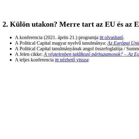
2. Külön utakon? Merre tart az EU és az E
A konferencia (2021. ápriis 21.) programja
itt olvasható
.
A Political Capital magyar nyelvű tanulmánya:
Az Európai Unió
A Political Capital tanulmányának angol összefoglalója / Summ
A Jelen cikke:
A végtelenben találkozó párhuzamosok? – Az Egy
A teljes konferencia
itt nézhető vissza
: