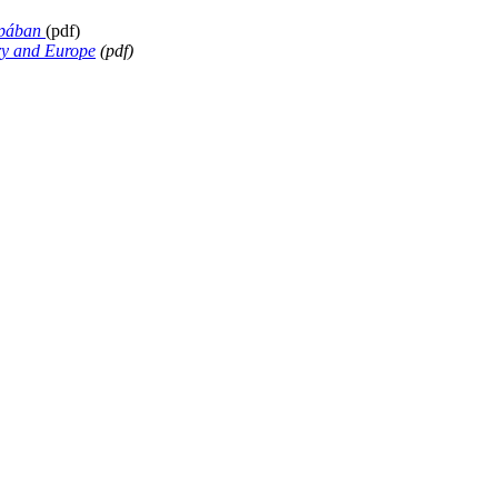
ópában
(pdf)
ry and Europe
(pdf)