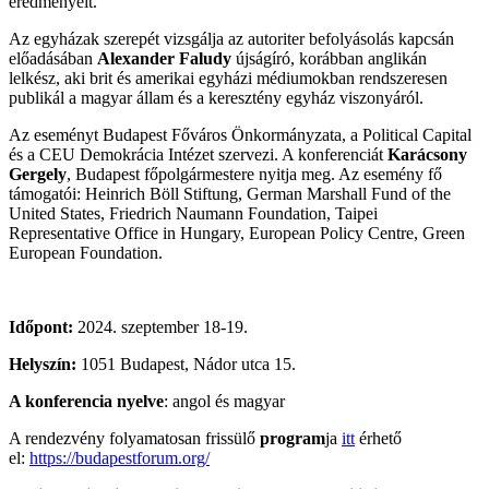
eredményeit.
Az egyházak szerepét vizsgálja az autoriter befolyásolás kapcsán
előadásában
Alexander Faludy
újságíró, korábban anglikán
lelkész, aki brit és amerikai egyházi médiumokban rendszeresen
publikál a magyar állam és a keresztény egyház viszonyáról.
Az eseményt Budapest Főváros Önkormányzata, a Political Capital
és a CEU Demokrácia Intézet szervezi. A konferenciát
Karácsony
Gergely
, Budapest főpolgármestere nyitja meg. Az esemény fő
támogatói: Heinrich Böll Stiftung, German Marshall Fund of the
United States, Friedrich Naumann Foundation, Taipei
Representative Office in Hungary, European Policy Centre, Green
European Foundation.
Időpont:
2024. szeptember 18-19.
Helyszín:
1051 Budapest, Nádor utca 15.
A konferencia nyelve
: angol és magyar
A rendezvény folyamatosan frissülő
program
ja
itt
érhető
el:
https://budapestforum.org/