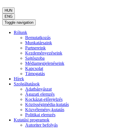
HUN
ENG
Toggle navigation
Rólunk
Bemutatkozás
Munkatársaink
Partnereink
Kezdeményezéseink
Sajtószoba
Médiamegjelenéseink
Kapcsolat
Támogatás
Hírek
Szolgáltatások
Adatbányászat
Ágazati elemzés
Kockázat-előrejelzés
Közösségimédia-kutatás
Közvélemény-kutatás
Politikai elemzés
Kutatási programok
Autoriter befolyás