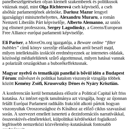
panelbeszélgetéseken olyan kiemelt szakemberek és politikusok
vitáznak majd, mint
Olga Richterová
cseh képviselő, a cseh
alsóház parlamentjének alelnöke,
Dariusz Mazur
lengyel
igazságügyi miniszterhelyettes,
Alexandru Muraru
, a román
Nemzeti Liberális Párt képviselője,
Alberto Alemanno
, az uniós
jog elismert professzora,
Sergey Lagodinsky
, a Greens/European
Free Alliance európai parlamenti képviselője.
Eli Pariser
, a MoveOn.org igazgatója, a
Beware online “filter
bubbles”
című könyv szerzője előadásában arról beszél majd,
milyen intellektuális izolációt eredményeznek az internetes oldalak,
közösségi médiafelületek szűrő algoritmusai, milyen hatásai vannak
a polarizált országokban a buborékeffektusnak.
Magyar nyelvű és tematikájú panellal is bővül idén a Budapest
Fórum
: művészet és politikai hatalom viszonyát vizsgálja többek
között
Kemény Zsófi, Krusovszky Dénes és Nyáry Krisztián.
A konferencián kerül bemutatásra először a Political Capital két friss
kutatása. Az intézet egyik tanulmánya azt vizsgálja, hogy az újonnan
felállt Európai Parlament radikális frakcióit alkotó pártok hogyan
viszonyultak Oroszországhoz és Kínához az előző ciklus szavazásai
során. A szervezet emellett ismerteti a dezinformációs narratívákkal,
összeesküvés-elméletekkel, külpolitikai kérdésekkel foglalkozó
legfrissebb nemzetközi közvélemény-kutatásának fontosabb