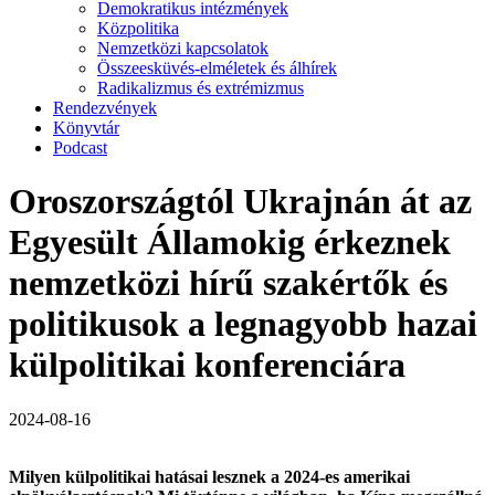
Demokratikus intézmények
Közpolitika
Nemzetközi kapcsolatok
Összeesküvés-elméletek és álhírek
Radikalizmus és extrémizmus
Rendezvények
Könyvtár
Podcast
Oroszországtól Ukrajnán át az
Egyesült Államokig érkeznek
nemzetközi hírű szakértők és
politikusok a legnagyobb hazai
külpolitikai konferenciára
2024-08-16
Milyen külpolitikai hatásai lesznek a 2024-es amerikai