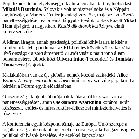
Populizmus, tekintélyelvűség, diktatúra témában tart nyitóelőadást
Mikuláš Dzurinda
, Szlovákia volt miniszterelnöke és a Néppárt
agytrösztje, a Martens Center jelenlegi vezetője, majd az azt követő
panelbeszélgetésen ezt a témát tárgyalja tovább többek között
Mikal
Hem
újságíró, a nagysikerű
Kezdő diktátorok kézikönyve
című
könyv szerzője.
A klímaválságra, annak gazdasági, politikai kihívásaira is kitér a
konferencia. Mit gondolnak az EU-bővítés következő szakaszában
lévő országok a zöld átmenetről? Erről vitázik majd több állam
polgármestere, többek közt
Olivera Injac
(Podgorica) és
Tomislav
Tomašević
(Zagreb).
Kialakulóban van az új, globális nemek közötti szakadék?
Alice
Evans
,
A nagy nemi különbségek
című könyv szerzője járja körül a
kérdést a Fórum egyik előadásában.
Oroszország ukrajnai háborújának kilátásairól lesz szó azon a
panelbeszélgetésen, amin
Oleksandra Azarkhina
korábbi ukrán
közösségi, terület- és infrastruktúra-fejlesztési miniszterhelyettes is
részt vesz.
A konferencia egyik központi témája az Európai Unió szerepe a
jogállamiság, a demokratikus értékek erősítése, a külső gazdasági és
politikai kihívások kezelése. Az ezekkel kapcsolatos