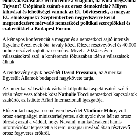
elnökválasztásnak? Mi történne a világban, ha Kína megszállná
Tajvant? Utópiának számít-e az orosz demokrácia? Milyen
kihívásai és lehetőségei vannak az EU bővítésének, a magyar
EU-elnökségnek? Szeptemberben negyedszerre kerül
megrendezésre mérvadó nemzetközi politikai szereplőkkel és
szakértőkkel a Budapest Fórum.
A kétnapos konferenciát a magyar és a nemzetközi sajtó intenzív
figyelme övezi évek óta, tavaly közel félezer résztvevővel és 40.000
online nézővel zajlott az esemény. Mivel a 2024-es év a
választásokról szól, a konferencia fókuszában idén a választások
állnak.
A rendezvény egyik beszédét
David Pressman
, az Amerikai
Egyesült Államok budapesti nagykövete tartja.
Az amerikai választások várható külpolitikai aspektusairól szóló
vitán részt vesz többek közt
Nathalie Tocci
nemzetközi kapcsolatok
szakértő, az Istituto Affari Internazionali igazgatója.
Először tart magyar eseményen beszédet
Vladimir Milov
, volt
orosz energiaügyi miniszterhelyettes, akit nyolc évre ítélt az orosz
bíróság azzal a váddal, hogy Navalnij munkatársaként hamis
információkat terjesztett a Kreml ukrajnai inváziójában résztvevő
orosz fegyveres erőkről.