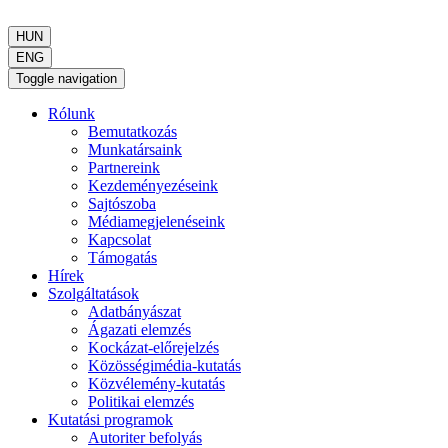
HUN
ENG
Toggle navigation
Rólunk
Bemutatkozás
Munkatársaink
Partnereink
Kezdeményezéseink
Sajtószoba
Médiamegjelenéseink
Kapcsolat
Támogatás
Hírek
Szolgáltatások
Adatbányászat
Ágazati elemzés
Kockázat-előrejelzés
Közösségimédia-kutatás
Közvélemény-kutatás
Politikai elemzés
Kutatási programok
Autoriter befolyás