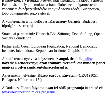
is kibővítsék a Visegrádi Négyek által megalkotott Szabad Városok
Paktumát, amely a demokrácia iránt elkötelezett polgármesterek
védelmére és népszerűsítésére irányuló szerveződés, Budapesten,
több polgármester részvételével.
A konferencián a nyitóelőadást
Karácsony Gergely
, Budapest
főpolgármestere tartja.
Stratégiai partnereink: Heinrich-Böll-Stiftung, Erste Stiftung, Open
Society Foundation
Partnereink: Green European Foundation, National Democratic
Institute, International Republican Institute, Graphisoft Park
A konferencia nyelve a helyszínen az
angol, de akik
online
követik a rendezvényt, azok számára elérhető lesz minden panel
magyar nyelvű szinkrontolmácsolással is
.
Az esemény helyszíne:
Közép-európai Egyetem (CEU)
(1051
Budapest, Nádor utca 15.)
A Budapest Fórum
folyamatosan frissülő programja
itt érhető el:
https://budapestforum.org/program/