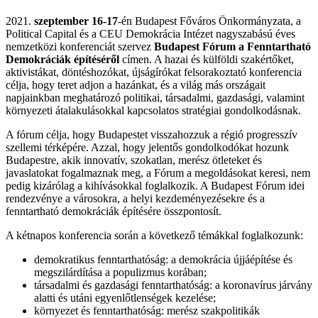
2021.
szeptember 16-17
-én Budapest Főváros Önkormányzata, a
Political Capital és a CEU Demokrácia Intézet nagyszabású éves
nemzetközi konferenciát szervez
Budapest Fórum a Fenntartható
Demokráciák építéséről
címen. A hazai és külföldi szakértőket,
aktivistákat, döntéshozókat, újságírókat felsorakoztató konferencia
célja, hogy teret adjon a hazánkat, és a világ más országait
napjainkban meghatározó politikai, társadalmi, gazdasági, valamint
környezeti átalakulásokkal kapcsolatos stratégiai gondolkodásnak.
A fórum célja, hogy Budapestet visszahozzuk a régió progresszív
szellemi térképére. Azzal, hogy jelentős gondolkodókat hozunk
Budapestre, akik innovatív, szokatlan, merész ötleteket és
javaslatokat fogalmaznak meg, a Fórum a megoldásokat keresi, nem
pedig kizárólag a kihívásokkal foglalkozik. A Budapest Fórum idei
rendezvénye a városokra, a helyi kezdeményezésekre és a
fenntartható demokráciák építésére összpontosít.
A kétnapos konferencia során a következő témákkal foglalkozunk:
demokratikus fenntarthatóság: a demokrácia újjáépítése és
megszilárdítása a populizmus korában;
társadalmi és gazdasági fenntarthatóság: a koronavírus járvány
alatti és utáni egyenlőtlenségek kezelése;
környezet és fenntarthatóság: merész szakpolitikák