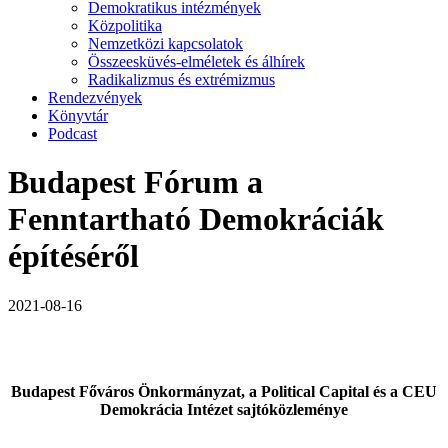
Demokratikus intézmények
Közpolitika
Nemzetközi kapcsolatok
Összeesküvés-elméletek és álhírek
Radikalizmus és extrémizmus
Rendezvények
Könyvtár
Podcast
Budapest Fórum a
Fenntartható Demokráciák
építéséről
2021-08-16
Budapest Főváros Önkormányzat, a Political Capital és a CEU
Demokrácia Intézet sajtóközleménye