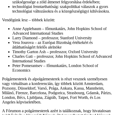
szükségessége a zöld átmenet felgyorsítása érdekében;
technológiai fenntarthatóság: szakpolitikai válaszok a gyors
technológiai változásokra és a közegészségügyi kihívásokra.
Vendégünk lesz – többek között:
Anne Applebaum – főmunkatárs, John Hopkins School of
Advanced International Studies
Larry Diamond – professzor, Stanford University
Vera Jourova – az Európai Bizottság értékekért és
átláthatóságért felelős alelnöke
Timothy Garton Ash – professzor, Oxford University
Charles Gati – professzor, John Hopkins School of Advanced
International Studies
Peter Pomerantsev – főmunkatárs, London School of
Economics
Polgármesterek és alpolgármesterek is részt vesznek személyesen
vagy virtuálisan a konferencián, így többek között Amsterdam,
Pozsony, Düsseldorf, Varsó, Prága, Ankara, Kassa, Mannheim,
Milánó, Firenze, Barcelona, Podgorica, Strasbourg, Gdansk, Párizs,
London, Bécs, Ljubljana, Zágráb, Taipei, Fort Worth, és Los
Angeles képviseletében.
A Fórumon a polgármesterek azért is találkoznak, hogy hivatalosan