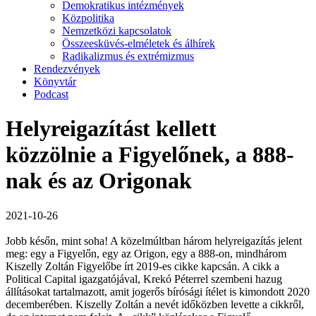
Demokratikus intézmények
Közpolitika
Nemzetközi kapcsolatok
Összeesküvés-elméletek és álhírek
Radikalizmus és extrémizmus
Rendezvények
Könyvtár
Podcast
Helyreigazítást kellett
közzölnie a Figyelőnek, a 888-
nak és az Origonak
2021-10-26
Jobb későn, mint soha! A közelmúltban három helyreigazítás jelent
meg: egy a Figyelőn, egy az Origon, egy a 888-on, mindhárom
Kiszelly Zoltán Figyelőbe írt 2019-es cikke kapcsán. A cikk a
Political Capital igazgatójával, Krekó Péterrel szembeni hazug
állításokat tartalmazott, amit jogerős bírósági ítélet is kimondott 2020
decemberében. Kiszelly Zoltán a nevét időközben levette a cikkről,