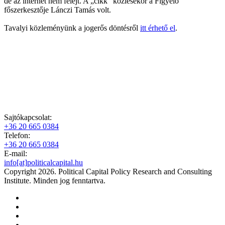
de az internet nem felejt. A „cikk” közlésekor a Figyelő
főszerkesztője Lánczi Tamás volt.
Tavalyi közleményünk a jogerős döntésről
itt érhető el
.
Sajtókapcsolat:
+36 20 665 0384
Telefon:
+36 20 665 0384
E-mail:
info[at]politicalcapital.hu
Copyright 2026. Political Capital Policy Research and Consulting
Institute. Minden jog fenntartva.