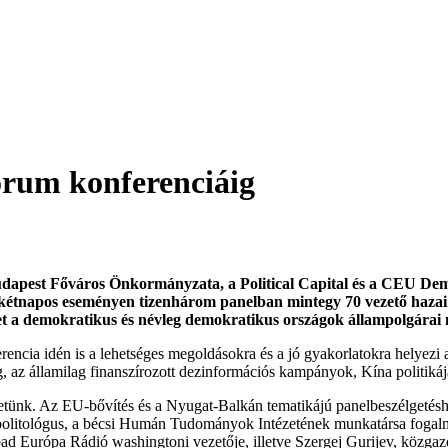
órum konferenciáig
udapest Főváros Önkormányzata, a Political Capital és a CEU Dem
étnapos eseményen tizenhárom panelban mintegy 70 vezető hazai és 
ket a demokratikus és névleg demokratikus országok állampolgárai
rencia idén is a lehetséges megoldásokra és a jó gyakorlatokra helyezi
g, az államilag finanszírozott dezinformációs kampányok, Kína politi
ünk. Az EU-bővítés és a Nyugat-Balkán tematikájú panelbeszélgetéshe
 politológus, a bécsi Humán Tudományok Intézetének munkatársa foga
bad Európa Rádió washingtoni vezetője, illetve Szergej Gurijev, közga