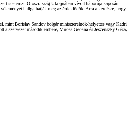
rt is elemzi. Oroszország Ukrajnában vívott háborúja kapcsán
véleményét hallgathatják meg az érdeklődők. Arra a kérdésre, hogy
kel, mint Borislav Sandov bolgár miniszterelnök-helyettes vagy Kadri
özött a szervezet második embere, Mircea Geoană és Jeszenszky Géza,