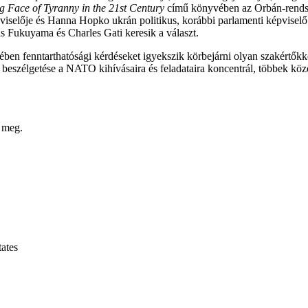
 Face of Tyranny in the 21st Century
című könyvében az Orbán-rendsze
iselője és Hanna Hopko ukrán politikus, korábbi parlamenti képviselő 
is Fukuyama és Charles Gati keresik a választ.
yében fenntarthatósági kérdéseket igyekszik körbejárni olyan szakértők
ó beszélgetése a NATO kihívásaira és feladataira koncentrál, többek k
a meg.
ates