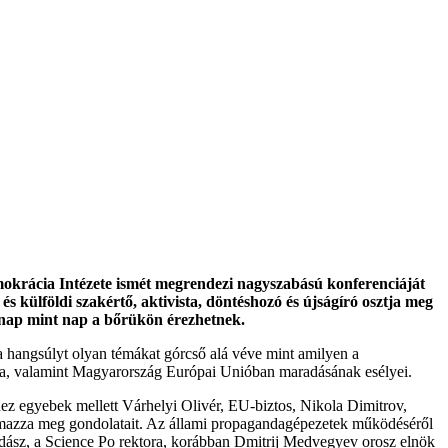
okrácia Intézete ismét megrendezi nagyszabású konferenciáját
külföldi szakértő, aktivista, döntéshozó és újságíró osztja meg
 nap mint nap a bőrükön érezhetnek.
 a hangsúlyt olyan témákat górcső alá véve mint amilyen a
kája, valamint Magyarország Európai Unióban maradásának esélyei.
z egyebek mellett Várhelyi Olivér, EU-biztos, Nikola Dimitrov,
lmazza meg gondolatait. Az állami propagandagépezetek működéséről
zdász, a Science Po rektora, korábban Dmitrij Medvegyev orosz elnök