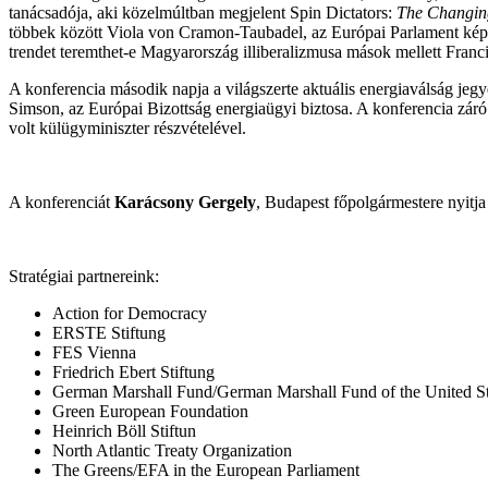
tanácsadója, aki közelmúltban megjelent Spin Dictators:
The Changing
többek között Viola von Cramon-Taubadel, az Európai Parlament képv
trendet teremthet-e Magyarország illiberalizmusa mások mellett Franc
A konferencia második napja a világszerte aktuális energiaválság jeg
Simson, az Európai Bizottság energiaügyi biztosa. A konferencia zár
volt külügyminiszter részvételével.
A konferenciát
Karácsony Gergely
, Budapest főpolgármestere nyitj
Stratégiai partnereink:
Action for Democracy
ERSTE Stiftung
FES Vienna
Friedrich Ebert Stiftung
German Marshall Fund/German Marshall Fund of the United St
Green European Foundation
Heinrich Böll Stiftun
North Atlantic Treaty Organization
The Greens/EFA in the European Parliament