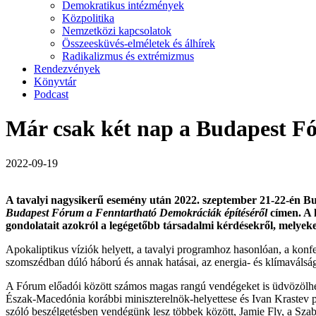
Demokratikus intézmények
Közpolitika
Nemzetközi kapcsolatok
Összeesküvés-elméletek és álhírek
Radikalizmus és extrémizmus
Rendezvények
Könyvtár
Podcast
Már csak két nap a Budapest F
2022-09-19
A tavalyi nagysikerű esemény után 2022. szeptember 21-22-én B
Budapest Fórum a Fenntartható Demokráciák építéséről
címen. A k
gondolatait azokról a legégetőbb társadalmi kérdésekről, melye
Apokaliptikus víziók helyett, a tavalyi programhoz hasonlóan, a konfe
szomszédban dúló háború és annak hatásai, az energia- és klímaválsá
A Fórum előadói között számos magas rangú vendégeket is üdvözölhet
Észak-Macedónia korábbi miniszterelnök-helyettese és Ivan Krastev
szóló beszélgetésben vendégünk lesz többek között, Jamie Fly, a Sza