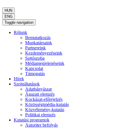
HUN
ENG
Toggle navigation
Rólunk
Bemutatkozás
Munkatársaink
Partnereink
Kezdeményezéseink
Sajtószoba
Médiamegjelenéseink
Kapcsolat
Támogatás
Hírek
Szolgáltatások
Adatbányászat
Ágazati elemzés
Kockázat-előrejelzés
Közösségimédia-kutatás
Közvélemény-kutatás
Politikai elemzés
Kutatási programok
Autoriter befolyás