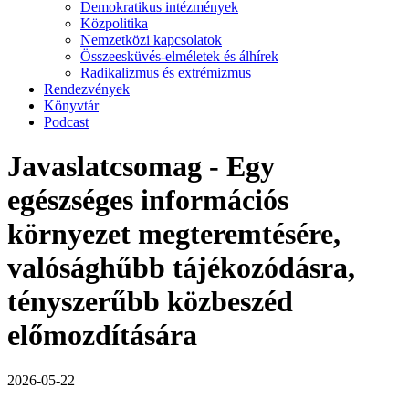
Demokratikus intézmények
Közpolitika
Nemzetközi kapcsolatok
Összeesküvés-elméletek és álhírek
Radikalizmus és extrémizmus
Rendezvények
Könyvtár
Podcast
Javaslatcsomag - Egy
egészséges információs
környezet megteremtésére,
valósághűbb tájékozódásra,
tényszerűbb közbeszéd
előmozdítására
2026-05-22