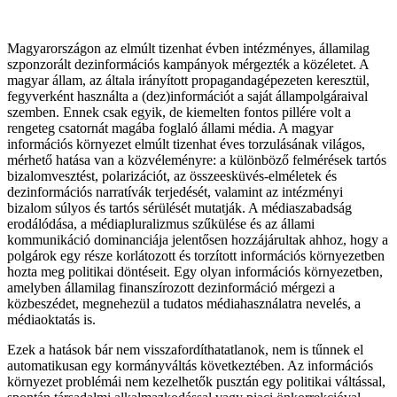
Magyarországon az elmúlt tizenhat évben intézményes, államilag
szponzorált dezinformációs kampányok mérgezték a közéletet. A
magyar állam, az általa irányított propagandagépezeten keresztül,
fegyverként használta a (dez)információt a saját állampolgáraival
szemben. Ennek csak egyik, de kiemelten fontos pillére volt a
rengeteg csatornát magába foglaló állami média. A magyar
információs környezet elmúlt tizenhat éves torzulásának világos,
mérhető hatása van a közvéleményre: a különböző felmérések tartós
bizalomvesztést, polarizációt, az összeesküvés-elméletek és
dezinformációs narratívák terjedését, valamint az intézményi
bizalom súlyos és tartós sérülését mutatják. A médiaszabadság
erodálódása, a médiapluralizmus szűkülése és az állami
kommunikáció dominanciája jelentősen hozzájárultak ahhoz, hogy a
polgárok egy része korlátozott és torzított információs környezetben
hozta meg politikai döntéseit. Egy olyan információs környezetben,
amelyben államilag finanszírozott dezinformáció mérgezi a
közbeszédet, megnehezül a tudatos médiahasználatra nevelés, a
médiaoktatás is.
Ezek a hatások bár nem visszafordíthatatlanok, nem is tűnnek el
automatikusan egy kormányváltás következtében. Az információs
környezet problémái nem kezelhetők pusztán egy politikai váltással,