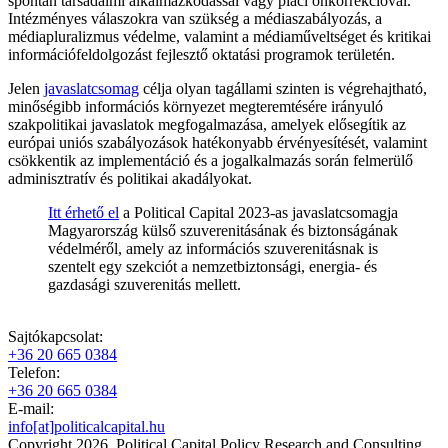
spontán társadalmi alkalmazkodással vagy piaci önkorrekcióval.
Intézményes válaszokra van szükség a médiaszabályozás, a
médiapluralizmus védelme, valamint a médiaműveltséget és kritikai
információfeldolgozást fejlesztő oktatási programok területén.
Jelen
javaslatcsomag
célja olyan tagállami szinten is végrehajtható,
minőségibb információs környezet megteremtésére irányuló
szakpolitikai javaslatok megfogalmazása, amelyek elősegítik az
európai uniós szabályozások hatékonyabb érvényesítését, valamint
csökkentik az implementáció és a jogalkalmazás során felmerülő
adminisztratív és politikai akadályokat.
Itt érhető el
a Political Capital 2023-as javaslatcsomagja
Magyarország külső szuverenitásának és biztonságának
védelméről, amely az információs szuverenitásnak is
szentelt egy szekciót a nemzetbiztonsági, energia- és
gazdasági szuverenitás mellett.
Sajtókapcsolat:
+36 20 665 0384
Telefon:
+36 20 665 0384
E-mail:
info[at]politicalcapital.hu
Copyright 2026. Political Capital Policy Research and Consulting