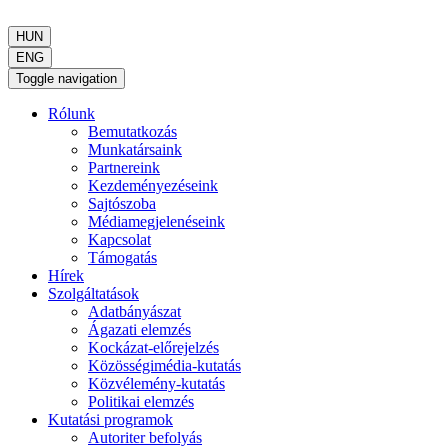
HUN
ENG
Toggle navigation
Rólunk
Bemutatkozás
Munkatársaink
Partnereink
Kezdeményezéseink
Sajtószoba
Médiamegjelenéseink
Kapcsolat
Támogatás
Hírek
Szolgáltatások
Adatbányászat
Ágazati elemzés
Kockázat-előrejelzés
Közösségimédia-kutatás
Közvélemény-kutatás
Politikai elemzés
Kutatási programok
Autoriter befolyás