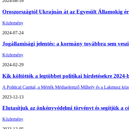
2024-08-16
Oroszországtól Ukrajnán át az Egyesült Államokig érk
Közlemény
2024-07-24
Jogállamisági jelentés: a kormány továbbra sem veszi
Közlemény
2024-02-29
Kik költötték a legtöbbet politikai hirdetésekre 2024-
A Political Capital, a Mérték Médiaelemző Műhely és a Lakmusz közös 
2023-12-13
Elutasítjuk az önkényvédelmi törvényt és segítjük a cé
Közlemény
2023-12-05