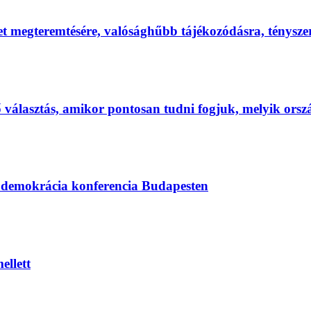
et megteremtésére, valósághűbb tájékozódásra, ténysz
első választás, amikor pontosan tudni fogjuk, melyik ors
s demokrácia konferencia Budapesten
ellett