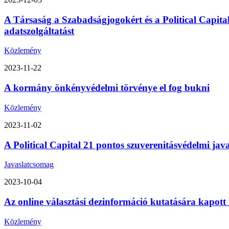
A Társaság a Szabadságjogokért és a Political Capita
adatszolgáltatást
Közlemény
2023-11-22
A kormány önkényvédelmi törvénye el fog bukni
Közlemény
2023-11-02
A Political Capital 21 pontos szuverenitásvédelmi ja
Javaslatcsomag
2023-10-04
Az online választási dezinformáció kutatására kapott
Közlemény