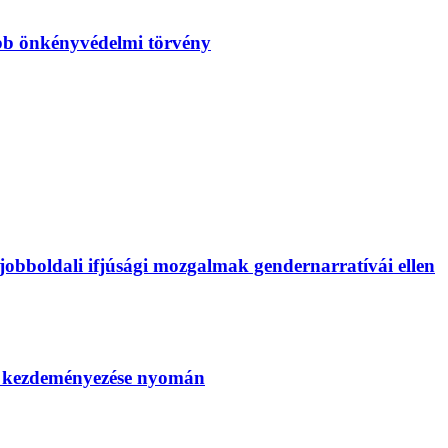
bb önkényvédelmi törvény
bboldali ifjúsági mozgalmak gendernarratívái ellen
SZ kezdeményezése nyomán