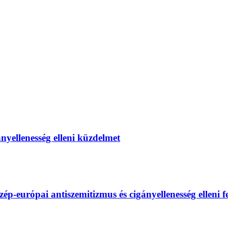
gányellenesség elleni küzdelmet
európai antiszemitizmus és cigányellenesség elleni fel