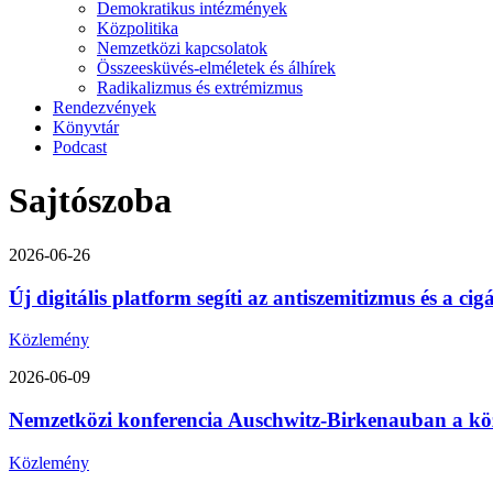
Demokratikus intézmények
Közpolitika
Nemzetközi kapcsolatok
Összeesküvés-elméletek és álhírek
Radikalizmus és extrémizmus
Rendezvények
Könyvtár
Podcast
Sajtószoba
2026-06-26
Új digitális platform segíti az antiszemitizmus és a ci
Közlemény
2026-06-09
Nemzetközi konferencia Auschwitz-Birkenauban a közép-
Közlemény