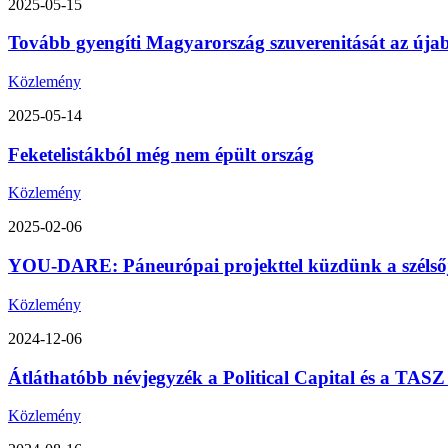
2025-05-15
Tovább gyengíti Magyarország szuverenitását az úja
Közlemény
2025-05-14
Feketelistákból még nem épült ország
Közlemény
2025-02-06
YOU-DARE: Páneurópai projekttel küzdünk a szélsőjo
Közlemény
2024-12-06
Átláthatóbb névjegyzék a Political Capital és a TA
Közlemény