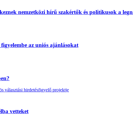
eznek nemzetközi hírű szakértők és politikusok a legn
 figyelembe az uniós ajánlásokat
ben?
választási hirdetésfigyelő projektje
lba vetteket