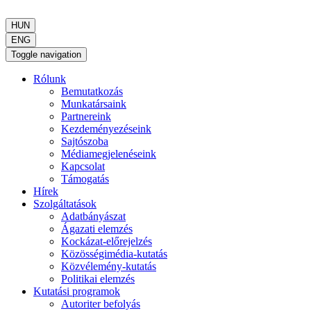
HUN
ENG
Toggle navigation
Rólunk
Bemutatkozás
Munkatársaink
Partnereink
Kezdeményezéseink
Sajtószoba
Médiamegjelenéseink
Kapcsolat
Támogatás
Hírek
Szolgáltatások
Adatbányászat
Ágazati elemzés
Kockázat-előrejelzés
Közösségimédia-kutatás
Közvélemény-kutatás
Politikai elemzés
Kutatási programok
Autoriter befolyás