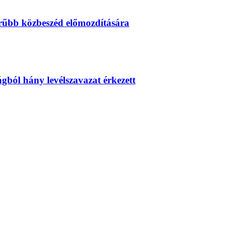
erűbb közbeszéd előmozdítására
zágból hány levélszavazat érkezett