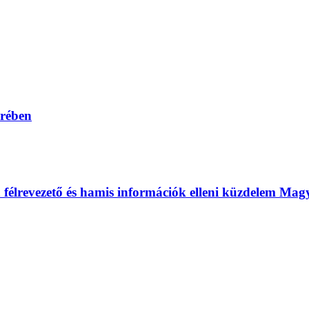
erében
 a félrevezető és hamis információk elleni küzdelem Ma