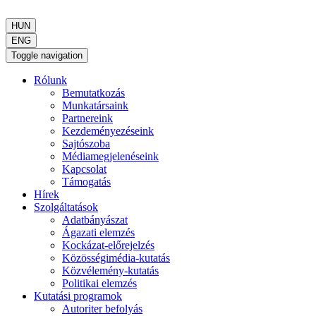
HUN
ENG
Toggle navigation
Rólunk
Bemutatkozás
Munkatársaink
Partnereink
Kezdeményezéseink
Sajtószoba
Médiamegjelenéseink
Kapcsolat
Támogatás
Hírek
Szolgáltatások
Adatbányászat
Ágazati elemzés
Kockázat-előrejelzés
Közösségimédia-kutatás
Közvélemény-kutatás
Politikai elemzés
Kutatási programok
Autoriter befolyás