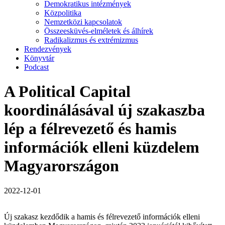
Demokratikus intézmények
Közpolitika
Nemzetközi kapcsolatok
Összeesküvés-elméletek és álhírek
Radikalizmus és extrémizmus
Rendezvények
Könyvtár
Podcast
A Political Capital
koordinálásával új szakaszba
lép a félrevezető és hamis
információk elleni küzdelem
Magyarországon
2022-12-01
Új szakasz kezdődik a hamis és félrevezető információk elleni