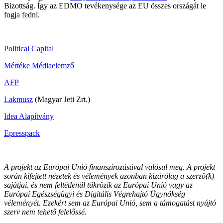
Bizottság. Így az EDMO tevékenysége az EU összes országát le
fogja fedni.
Political Capital
Mértéke Médiaelemző
AFP
Lakmusz
(Magyar Jeti Zrt.)
Idea Alapítvány
Epresspack
A projekt az Európai Unió finanszírozásával valósul meg. A projekt
során kifejtett nézetek és vélemények azonban kizárólag a szerző(k)
sajátjai, és nem feltétlenül tükrözik az Európai Unió vagy az
Európai Egészségügyi és Digitális Végrehajtó Ügynökség
véleményét. Ezekért sem az Európai Unió, sem a támogatást nyújtó
szerv nem tehető felelőssé.