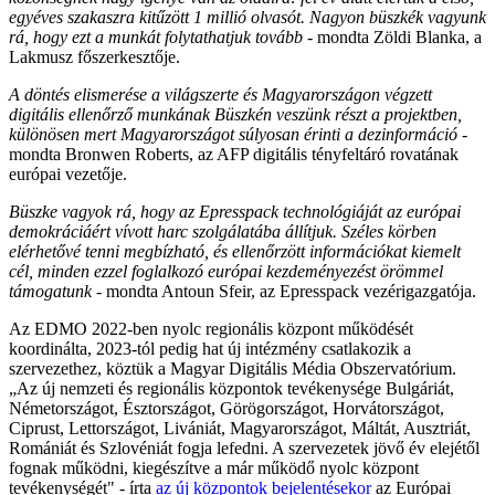
egyéves szakaszra kitűzött 1 millió olvasót. Nagyon büszkék vagyunk
rá, hogy ezt a munkát folytathatjuk tovább
- mondta Zöldi Blanka, a
Lakmusz főszerkesztője.
A döntés elismerése a világszerte és Magyarországon végzett
digitális ellenőrző munkának
Büszkén veszünk részt a projektben,
különösen mert Magyarországot súlyosan érinti a dezinformáció
-
mondta Bronwen Roberts, az AFP digitális tényfeltáró rovatának
európai vezetője.
Büszke vagyok rá, hogy az Epresspack technológiáját az európai
demokráciáért vívott harc szolgálatába állítjuk. Széles körben
elérhetővé tenni megbízható, és ellenőrzött információkat kiemelt
cél, minden ezzel foglalkozó európai kezdeményezést örömmel
támogatunk
- mondta Antoun Sfeir, az Epresspack vezérigazgatója.
Az EDMO 2022-ben nyolc regionális központ működését
koordinálta, 2023-tól pedig hat új intézmény csatlakozik a
szervezethez, köztük a Magyar Digitális Média Obszervatórium.
„Az új nemzeti és regionális központok tevékenysége Bulgáriát,
Németországot, Észtországot, Görögországot, Horvátországot,
Ciprust, Lettországot, Livániát, Magyarországot, Máltát, Ausztriát,
Romániát és Szlovéniát fogja lefedni. A szervezetek jövő év elejétől
fognak működni, kiegészítve a már működő nyolc központ
tevékenységét" - írta
az új központok bejelentésekor
az Európai