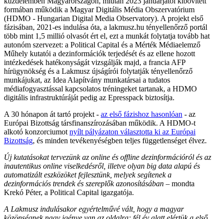
küzdelemben Magyarországon, miután 2023 januárjától kibővített
formában működik a Magyar Digitális Média Obszervatórium
(HDMO - Hungarian Digital Media Observatory). A projekt első
fázisában, 2021-es indulása óta, a lakmusz.hu tényellenőrző portál
több mint 1,5 millió olvasót ért el, ezt a munkát folytatja tovább hat
autonóm szervezet: a Political Capital és a Mérték Médiaelemző
Műhely kutatói a dezinformációk terjedését és az ellene hozott
intézkedések hatékonyságát vizsgálják majd, a francia AFP
hírügynökség és a Lakmusz újságírói folytatják tényellenőrző
munkájukat, az Idea Alapítvány munkatársai a tudatos
médiafogyasztással kapcsolatos tréningeket tartanak, a HDMO
digitális infrastruktúráját pedig az Epresspack biztosítja.
A 30 hónapon át tartó projekt -
az első fázishoz hasonlóan
- az
Európai Bizottság társfinanszírozásában működik. A HDMO-t
alkotó konzorciumot
nyílt pályázaton választotta ki az Európai
Bizottság
, és minden tevékenyéségben teljes függetlenséget élvez.
Új kutatásokat tervezünk az online és offline dezinformációról és az
inautentikus online viselkedésről, illetve olyan big data alapú és
automatizált eszközöket fejlesztünk, melyek segítenek a
dezinformációs trendek és szereplők azonosításában
– mondta
Krekó Péter, a Political Capital igazgatója.
A Lakmusz indulásakor egyértelművé vált, hogy a magyar
közönségnek nagy igénye van az oldalra: fél év alatt elértük a első,