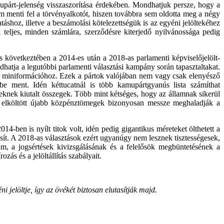
amupárt-jelenség visszaszorítása érdekében. Mondhatjuk persze, hogy a
m menti fel a törvényalkotót, hiszen továbbra sem oldotta meg a négy
áshoz, illetve a beszámolási kötelezettségük is az egyéni jelöltekéhez
teljes, minden számlára, szerződésre kiterjedő nyilvánossága pedig
s következtében a 2014-es után a 2018-as parlamenti képviselőjelölt-
hatja a legutóbbi parlamenti választási kampány során tapasztaltakat.
14 miniformációhoz. Ezek a pártok valójában nem vagy csak elenyésző
 ment. Idén kéttucatnál is több kamupártgyanús lista számíthat
teknek kiutalt összegek. Több mint kétséges, hogy az államnak sikerül
sra elköltött újabb közpénztömegek bizonyosan messze meghaladják a
14-ben is nyílt titok volt, idén pedig gigantikus méreteket ölthetett a
ósít. A 2018-as választások ezért ugyanúgy nem lesznek tisztességesek,
m, a jogsértések kivizsgálásának és a felelősök megbüntetésének a
ás és a jelöltállítás szabályait.
 jelöltje, így az övékét biztosan elutasítják majd.