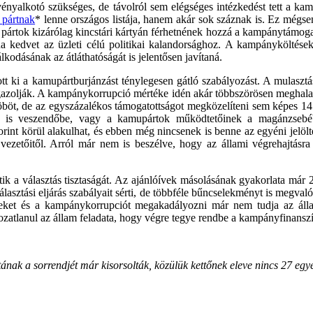
rvényalkotó szükséges, de távolról sem elégséges intézkedést tett a k
 pártnak
* lenne országos listája, hanem akár sok száznak is. Ez mégse
 pártok kizárólag kincstári kártyán férhetnének hozzá a kampánytámogat
 kedvet az üzleti célú politikai kalandorsághoz. A kampányköltések 
kodásának az átláthatóságát is jelentősen javítaná.
t ki a kamupártburjánzást ténylegesen gátló szabályozást. A mulasztá
 igazolják. A kampánykorrupció mértéke idén akár többszörösen meghalad
zöböt, de az egyszázalékos támogatottságot megközelíteni sem képes 
n is veszendőbe, vagy a kamupártok működtetőinek a magánzsebébe
rint körül alakulhat, és ebben még nincsenek is benne az egyéni jelöl
ok vezetőitől. Arról már nem is beszélve, hogy az állami végrehajtá
tik a választás tisztaságát. Az ajánlóívek másolásának gyakorlata már 20
lasztási eljárás szabályait sérti, de többféle bűncselekményt is megval
léseket és a kampánykorrupciót megakadályozni már nem tudja az álla
zatlanul az állam feladata, hogy végre tegye rendbe a kampányfinanszíroz
ának a sorrendjét már kisorsolták, közülük kettőnek eleve nincs 27 egyéni