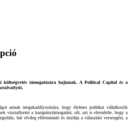
pció
 költségvetés támogatására hajtanak. A Political Capital és a
zszivattyút.
got annak megakadályozására, hogy élelmes politikai vállalkozók
sek visszafizetni a kampánytámogatást, sőt, azt is elrendelte, hogy a
goldás, bár elvileg előremutató és tisztítja a választási versengést, a