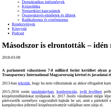
Demokratikus intézmények
Közpolitika
Nemzetközi kapcsolatok
Összeesküvés-elméletek és álhírek
Radikalizmus és extrémizmus
Rendezvények
Könyvtár
Podcast
Másodszor is elrontották – id
2018-03-08
A parlamenti választáson 7-8 milliárd forint kerülhet olyan 
Transparency International Magyarország kérései és javaslatai el
2013-ban
jeleztük
, hogy ha nem változtatnak az akkor elfogadott ka
2015-2016 során
tanulmányban
,
konferencián
,
nyílt levélben
próbá
közpénzmilliárdokat nyúljanak le. 2017 őszén váratlanul mégis lépett
pártvezetők személyes vagyonából hajtsák be azt, amit a pártoktól 
kampányokra jellemző közpénzszivattyút valójában nem zárja el.