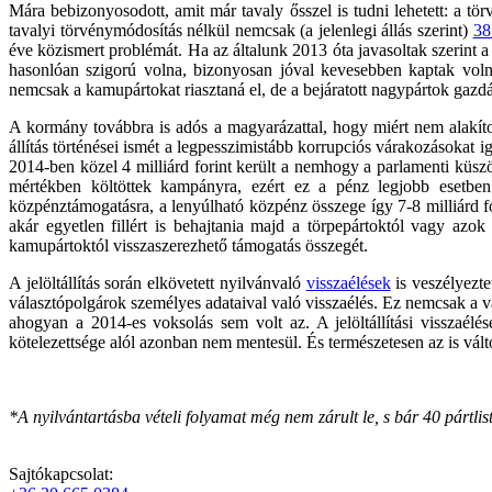
Mára bebizonyosodott, amit már tavaly ősszel is tudni lehetett: a tö
tavalyi törvénymódosítás nélkül nemcsak (a jelenlegi állás szerint)
38
éve közismert problémát. Ha az általunk 2013 óta javasoltak szerint a
hasonlóan szigorú volna, bizonyosan jóval kevesebben kaptak volna
nemcsak a kamupártokat riasztaná el, de a bejáratott nagypártok gazdál
A kormány továbbra is adós a magyarázattal, hogy miért nem alakítot
állítás történései ismét a legpesszimistább korrupciós várakozásokat
2014-ben közel 4 milliárd forint került a nemhogy a parlamenti küs
mértékben költöttek kampányra, ezért ez a pénz legjobb esetbe
közpénztámogatásra, a lenyúlható közpénz összege így 7-8 milliárd fo
akár egyetlen fillért is behajtania majd a törpepártoktól vagy az
kamupártoktól visszaszerezhető támogatás összegét.
A jelöltállítás során elkövetett nyilvánvaló
visszaélések
is veszélyezte
választópolgárok személyes adataival való visszaélés. Ez nemcsak a vá
ahogyan a 2014-es voksolás sem volt az. A jelöltállítási visszaé
kötelezettsége alól azonban nem mentesül. És természetesen az is válto
*A nyilvántartásba vételi folyamat még nem zárult le, s bár 40 pártlist
Sajtókapcsolat: