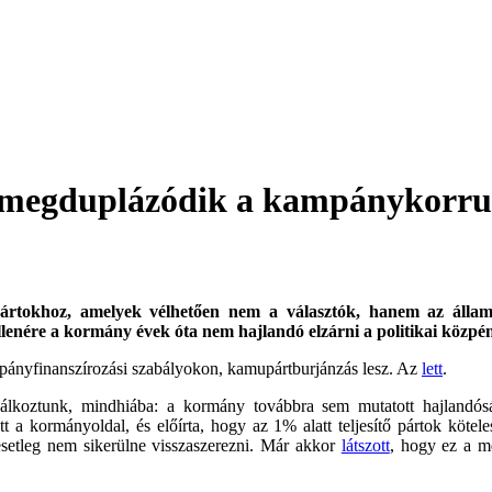
én megduplázódik a kampánykorru
pártokhoz, amelyek vélhetően nem a választók, hanem az állami
lenére a kormány évek óta nem hajlandó elzárni a politikai közpén
mpányfinanszírozási szabályokon, kamupártburjánzás lesz. Az
lett
.
lkoztunk, mindhiába: a kormány továbbra sem mutatott hajlandósá
 a kormányoldal, és előírta, hogy az 1% alatt teljesítő pártok kötele
esetleg nem sikerülne visszaszerezni. Már akkor
látszott
, hogy ez a me