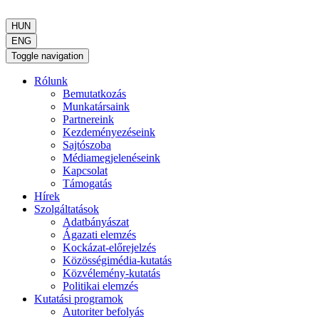
HUN
ENG
Toggle navigation
Rólunk
Bemutatkozás
Munkatársaink
Partnereink
Kezdeményezéseink
Sajtószoba
Médiamegjelenéseink
Kapcsolat
Támogatás
Hírek
Szolgáltatások
Adatbányászat
Ágazati elemzés
Kockázat-előrejelzés
Közösségimédia-kutatás
Közvélemény-kutatás
Politikai elemzés
Kutatási programok
Autoriter befolyás