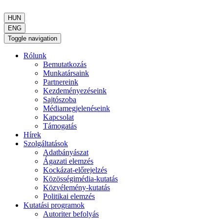
HUN
ENG
Toggle navigation
Rólunk
Bemutatkozás
Munkatársaink
Partnereink
Kezdeményezéseink
Sajtószoba
Médiamegjelenéseink
Kapcsolat
Támogatás
Hírek
Szolgáltatások
Adatbányászat
Ágazati elemzés
Kockázat-előrejelzés
Közösségimédia-kutatás
Közvélemény-kutatás
Politikai elemzés
Kutatási programok
Autoriter befolyás