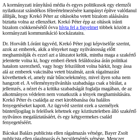
A kormányzati irányítású média és egyes politikusok egy elemzői
nyilatkozat szándékos félreértelmezésére kampányt építve valótlanul
állítják, hogy Krekó Péter az oltásokba vetett bizalom aláásására
biztatta volna az ellenzéket. Krekó Péter épp az oltások iránti
bizalom csökkenésétől óvva
hívta fel a figyelmet
többek között a
kormányzati kommunikáció kockázataira.
Dr. Horváth Lóránt ügyvéd, Krekó Péter jogi képviselője szerint,
azok az emberek, akik a tényeket nagy nyilvánosság előtt
meghamisítják és ezzel azt a látszatot keltik, mintha maga a szakértő
jelentette volna ki, hogy emberi életek feláldozása árán politikai
hatalom szerezhető, vagy hogy felszólított volna bárkit, hogy ássa
alá az emberek vakcinába vetett bizalmát, azok rágalmazást
követhetnek el, amely már bűncselekmény, mivel ilyen soha nem
hangzott el. A véleménynyilvánítás szabadsága csak a bírálat, a
jellemzés, a nézet és a kritika szabadságát foglalja magában, de az
alkotmányos védelem nem vonatkozik a tények meghamisítására.
Krekó Péter és családja az eset kirobbanása óta halálos
fenyegetéseket kapott. Az ügyvéd szerint ezek a személyek
büntetőjogilag is felelősek lehetnek egy köztiszteletben álló szakértő
nyilvános megaláztatásáért, és egy kétgyermekes család
fenyegetéséért.
Bácskai Balázs publicista ellen rágalmazás vétsége, Bayer Zsolt
publicista ellen rágalmazás és becsületsértés vétsége, Menczer