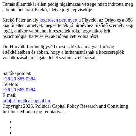
Tamás államtitkár ellen pedig rágalmazás vétsége miatt indította meg
a büntetőeljárást Krekó, illetve jogi képviselője.
Krekó Péter tavaly
jogerősen pert nyert
a Figyelő, az Origo és a 888
kiadói ellen, amelyek megsértették jó hírnévhez fűződő személyiségi
jogát, amikor valótlanul híresztelték róla, hogy titkos brit
pszichológiai hadviselési akcióban vett volna részt.
Dr. Horváth Lóránt ügyvéd most is bízik a magyar bíróság
értékítéletében és abban, hogy a hírhamisításnak a közszereplők
vonatkozásában is gátat lehet szabni az eljárással.
Sajtókapcsolat:
+36 20 665 0384
Telefon:
+36 20 665 0384
E-mail:
info[at]politicalcapital.hu
Copyright 2026. Political Capital Policy Research and Consulting
Institute. Minden jog fenntartva.