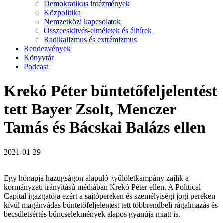
Demokratikus intézmények
Közpolitika
Nemzetközi kapcsolatok
Összeesküvés-elméletek és álhírek
Radikalizmus és extrémizmus
Rendezvények
Könyvtár
Podcast
Krekó Péter büntetőfeljelentést
tett Bayer Zsolt, Menczer
Tamás és Bácskai Balázs ellen
2021-01-29
Egy hónapja hazugságon alapuló gyűlöletkampány zajlik a
kormányzati irányítású médiában Krekó Péter ellen. A Political
Capital igazgatója ezért a sajtópereken és személyiségi jogi pereken
kívül magánvádas büntetőfeljelentést tett többrendbeli rágalmazás és
becsületsértés bűncselekmények alapos gyanúja miatt is.