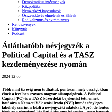
Demokratikus intézmények
Közpolitika
Nemzetközi kapcsolatok
Összeesküvés-elméletek és álhírek
Radikalizmus és extrémizmus
Rendezvények
Könyvtár
Podcast
Átláthatóbb névjegyzék a
Political Capital és a TASZ
kezdeményezése nyomán
2024-12-06
Több mint tíz évig nem tudhattuk pontosan, mely országokban
élnek a levélben szavazó magyar állampolgárok.
A Political
Capital (PC) és a TASZ közérdekű bejelentést tett, ennek
hatására a Nemzeti Választási Iroda (NVI) immár tényleges
lakóhely szerint is közli a névjegyzéki adatokat. Apró, de fontos
lépés ez a tényalapú közéleti diskurzus irányába – azon kevesek