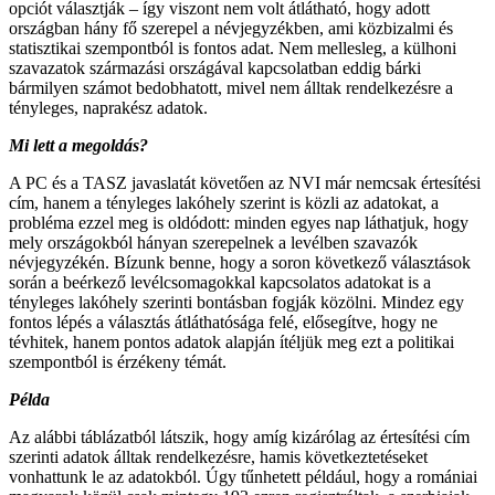
opciót választják – így viszont nem volt átlátható, hogy adott
országban hány fő szerepel a névjegyzékben, ami közbizalmi és
statisztikai szempontból is fontos adat. Nem mellesleg, a külhoni
szavazatok származási országával kapcsolatban eddig bárki
bármilyen számot bedobhatott, mivel nem álltak rendelkezésre a
tényleges, naprakész adatok.
Mi lett a megoldás?
A PC és a TASZ javaslatát követően az NVI már nemcsak értesítési
cím, hanem a tényleges lakóhely szerint is közli az adatokat, a
probléma ezzel meg is oldódott: minden egyes nap láthatjuk, hogy
mely országokból hányan szerepelnek a levélben szavazók
névjegyzékén. Bízunk benne, hogy a soron következő választások
során a beérkező levélcsomagokkal kapcsolatos adatokat is a
tényleges lakóhely szerinti bontásban fogják közölni. Mindez egy
fontos lépés a választás átláthatósága felé, elősegítve, hogy ne
tévhitek, hanem pontos adatok alapján ítéljük meg ezt a politikai
szempontból is érzékeny témát.
Példa
Az alábbi táblázatból látszik, hogy amíg kizárólag az értesítési cím
szerinti adatok álltak rendelkezésre, hamis következtetéseket
vonhattunk le az adatokból. Úgy tűnhetett például, hogy a romániai