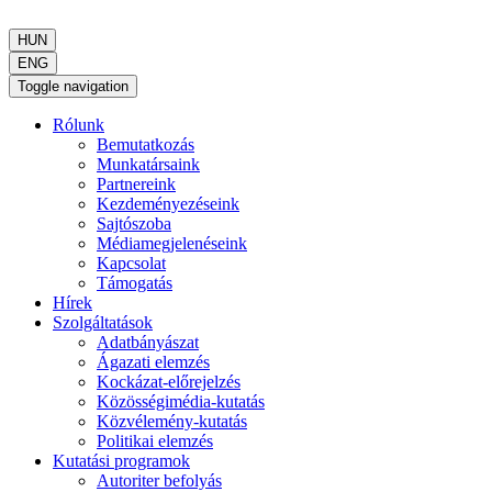
HUN
ENG
Toggle navigation
Rólunk
Bemutatkozás
Munkatársaink
Partnereink
Kezdeményezéseink
Sajtószoba
Médiamegjelenéseink
Kapcsolat
Támogatás
Hírek
Szolgáltatások
Adatbányászat
Ágazati elemzés
Kockázat-előrejelzés
Közösségimédia-kutatás
Közvélemény-kutatás
Politikai elemzés
Kutatási programok
Autoriter befolyás