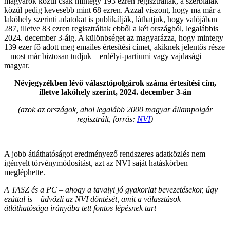
magyarok közül csak mintegy 193 ezren regisztráltak, a szerbiaiak
közül pedig kevesebb mint 68 ezren. Azzal viszont, hogy ma már a
lakóhely szerinti adatokat is publikálják, láthatjuk, hogy valójában
287, illetve 83 ezren regisztráltak ebből a két országból, legalábbis
2024. december 3-áig. A különbséget az magyarázza, hogy mintegy
139 ezer fő adott meg emailes értesítési címet, akiknek jelentős része
– most már biztosan tudjuk – erdélyi-partiumi vagy vajdasági
magyar.
Névjegyzékben lévő választópolgárok száma értesítési cím,
illetve lakóhely szerint, 2024. december 3-án
(azok az országok, ahol legalább 2000 magyar állampolgár
regisztrált, forrás:
NVI
)
A jobb átláthatóságot eredményező rendszeres adatközlés nem
igényelt törvénymódosítást, azt az NVI saját hatáskörben
megléphette.
A TASZ és a PC – ahogy a tavalyi jó gyakorlat bevezetésekor, úgy
ezúttal is – üdvözli az NVI döntését, amit a választások
átláthatósága irányába tett fontos lépésnek tart