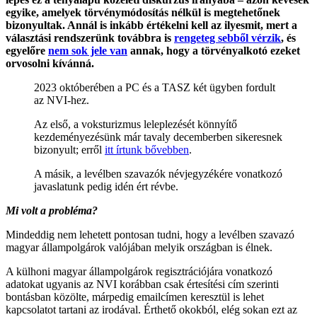
egyike, amelyek törvénymódosítás nélkül is megtehetőnek
bizonyultak. Annál is inkább értékelni kell az ilyesmit, mert a
választási rendszerünk továbbra is
rengeteg sebből vérzik
, és
egyelőre
nem sok jele van
annak, hogy a törvényalkotó ezeket
orvosolni kívánná.
2023 októberében a PC és a TASZ két ügyben fordult
az NVI-hez.
Az első, a voksturizmus leleplezését könnyítő
kezdeményezésünk már tavaly decemberben sikeresnek
bizonyult; erről
itt írtunk bővebben
.
A másik, a levélben szavazók névjegyzékére vonatkozó
javaslatunk pedig idén ért révbe.
Mi volt a probléma?
Mindeddig nem lehetett pontosan tudni, hogy a levélben szavazó
magyar állampolgárok valójában melyik országban is élnek.
A külhoni magyar állampolgárok regisztrációjára vonatkozó
adatokat ugyanis az NVI korábban csak értesítési cím szerinti
bontásban közölte, márpedig emailcímen keresztül is lehet
kapcsolatot tartani az irodával. Érthető okokból, elég sokan ezt az