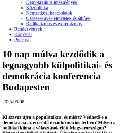
Demokratikus intézmények
Közpolitika
Nemzetközi kapcsolatok
Összeesküvés-elméletek és álhírek
Radikalizmus és extrémizmus
Rendezvények
Könyvtár
Podcast
10 nap múlva kezdődik a
legnagyobb külpolitikai- és
demokrácia konferencia
Budapesten
2025-09-08
Ki szavaz újra a populistákra, és miért? Védhető-e a
demokrácia az erősödő dezinformációs térben? Milyen a
politikai klíma a választások előtt Magyarországon?