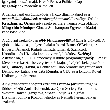
igazgatója beszél majd, Krekó Péter, a Political Capital
igazgatójának moderálása mellett.
A transzatlanti együttműködés változó dinamikájáról és a
geopolitikai változások gazdasági hatásairól
beszélget
Orbán
Krisztián
, az Oriens
ügyvezető partnere, nemzetközi oldalról
Ming-chin Monique Chu
,
a Southampton Egyetem előadója
kapcsolódik be.
A délutáni szekciókban
több biztonságpolitikai téma
is előkerül. A
globális biztonsági helyzet átalakulásáról
James O’Brient
, az
Egyesült Államok Külügyminisztériumának Szankciók
Koordinációs Hivatala korábbi vezetőjét kérdezi
Szelényi
Zsuzsanna
, a CEU Democracy Institute programigazgatója. Az azt
követő kerekasztal-beszélgetésbe Ukrajna jövőjéről bekapcsolódik
még
Takácsy
Dorka
, a Centre for Euro-Atlantic Integration and
Democracy kutatója és
Uitz Renáta
, a CEU és a londoni Royal
Holloway professzora.
A nyugat-balkáni polgári ellenállás változó formáit
vizsgálja
többek között
Andi Dobrushi
, az Open Society Foundations
Western Balkan igazgatója,
Srđan Cvijić
, a Belgrádi
Biztonságpolitikai Központ elnöke és Németh Ferenc balkán-
szakértő.