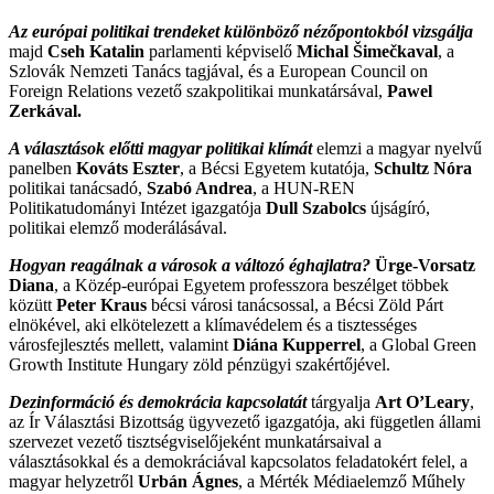
Az európai politikai trendeket különböző nézőpontokból vizsgálja
majd
Cseh Katalin
parlamenti képviselő
Michal Šimečkaval
, a
Szlovák Nemzeti Tanács tagjával, és a European Council on
Foreign Relations vezető szakpolitikai munkatársával,
Pawel
Zerkával.
A választások előtti magyar politikai klímát
elemzi a magyar nyelvű
panelben
Kováts Eszter
, a Bécsi Egyetem kutatója,
Schultz Nóra
politikai tanácsadó,
Szabó Andrea
, a HUN-REN
Politikatudományi Intézet igazgatója
Dull Szabolcs
újságíró,
politikai elemző moderálásával.
Hogyan reagálnak a városok a változó éghajlatra?
Ürge-Vorsatz
Diana
, a Közép-európai Egyetem professzora beszélget többek
közütt
Peter Kraus
bécsi városi tanácsossal, a Bécsi Zöld Párt
elnökével, aki elkötelezett a klímavédelem és a tisztességes
városfejlesztés mellett, valamint
Diána Kupperrel
, a Global Green
Growth Institute Hungary zöld pénzügyi szakértőjével.
Dezinformáció és demokrácia kapcsolatát
tárgyalja
Art O’Leary
,
az Ír Választási Bizottság ügyvezető igazgatója, aki független állami
szervezet vezető tisztségviselőjeként munkatársaival a
választásokkal és a demokráciával kapcsolatos feladatokért felel, a
magyar helyzetről
Urbán Ágnes
, a Mérték Médiaelemző Műhely