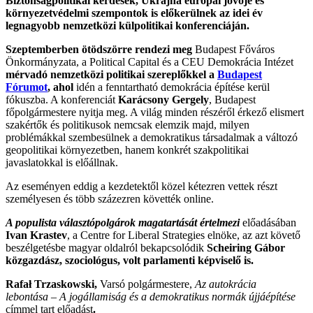
Biztonságpolitikai kérdések, Ukrajna európai jövője és
környezetvédelmi szempontok is előkerülnek az idei év
legnagyobb nemzetközi külpolitikai konferenciáján.
Szeptemberben ötödszörre rendezi meg
Budapest Főváros
Önkormányzata, a Political Capital és a CEU Demokrácia Intézet
mérvadó nemzetközi politikai szereplőkkel a
Budapest
Fórumot
, ahol
idén a fenntartható demokrácia építése kerül
fókuszba. A konferenciát
Karácsony Gergely
, Budapest
főpolgármestere nyitja meg. A világ minden részéről érkező elismert
szakértők és politikusok nemcsak elemzik majd, milyen
problémákkal szembesülnek a demokratikus társadalmak a változó
geopolitikai környezetben, hanem konkrét szakpolitikai
javaslatokkal is előállnak.
Az eseményen eddig a kezdetektől közel kétezren vettek részt
személyesen és több százezren követték online.
A populista választópolgárok magatartását értelmezi
előadásában
Ivan Krastev
, a Centre for Liberal Strategies elnöke, az azt követő
beszélgetésbe magyar oldalról bekapcsolódik
Scheiring
G
ábor
közgazdász, szociológus, volt parlamenti képviselő is.
Rafał Trzaskowski,
Varsó polgármestere,
Az autokrácia
lebontása – A jogállamiság és a demokratikus normák újjáépítése
címmel tart előadást
.