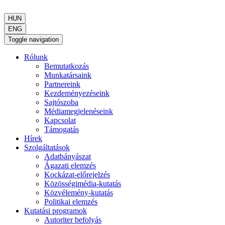
HUN
ENG
Toggle navigation
Rólunk
Bemutatkozás
Munkatársaink
Partnereink
Kezdeményezéseink
Sajtószoba
Médiamegjelenéseink
Kapcsolat
Támogatás
Hírek
Szolgáltatások
Adatbányászat
Ágazati elemzés
Kockázat-előrejelzés
Közösségimédia-kutatás
Közvélemény-kutatás
Politikai elemzés
Kutatási programok
Autoriter befolyás