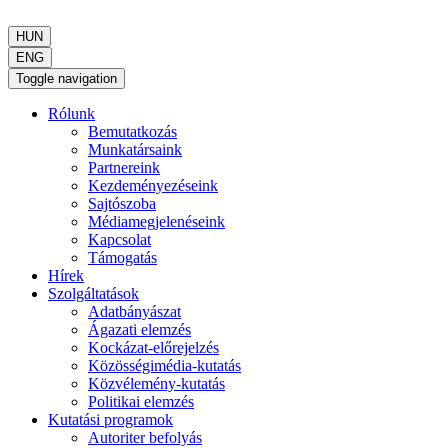
HUN
ENG
Toggle navigation
Rólunk
Bemutatkozás
Munkatársaink
Partnereink
Kezdeményezéseink
Sajtószoba
Médiamegjelenéseink
Kapcsolat
Támogatás
Hírek
Szolgáltatások
Adatbányászat
Ágazati elemzés
Kockázat-előrejelzés
Közösségimédia-kutatás
Közvélemény-kutatás
Politikai elemzés
Kutatási programok
Autoriter befolyás