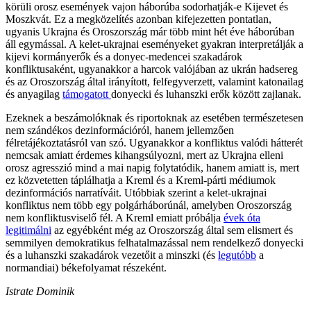
körüli orosz események vajon háborúba sodorhatják-e Kijevet és
Moszkvát. Ez a megközelítés azonban kifejezetten pontatlan,
ugyanis Ukrajna és Oroszország már több mint hét éve háborúban
áll egymással. A kelet-ukrajnai eseményeket gyakran interpretálják a
kijevi kormányerők és a donyec-medencei szakadárok
konfliktusaként, ugyanakkor a harcok valójában az ukrán hadsereg
és az Oroszország által irányított, felfegyverzett, valamint katonailag
és anyagilag
támogatott
donyecki és luhanszki erők között zajlanak.
Ezeknek a beszámolóknak és riportoknak az esetében természetesen
nem szándékos dezinformációról, hanem jellemzően
félretájékoztatásról van szó. Ugyanakkor a konfliktus valódi hátterét
nemcsak amiatt érdemes kihangsúlyozni, mert az Ukrajna elleni
orosz agresszió mind a mai napig folytatódik, hanem amiatt is, mert
ez közvetetten táplálhatja a Kreml és a Kreml-párti médiumok
dezinformációs narratíváit. Utóbbiak szerint a kelet-ukrajnai
konfliktus nem több egy polgárháborúnál, amelyben Oroszország
nem konfliktusviselő fél. A Kreml emiatt próbálja
évek óta
legitimálni
az egyébként még az Oroszország által sem elismert és
semmilyen demokratikus felhatalmazással nem rendelkező donyecki
és a luhanszki szakadárok vezetőit a minszki (és
legutóbb
a
normandiai) békefolyamat részeként.
Istrate Dominik