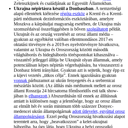
Zelenszkijnek és családjának az Egyesült Államokban.
Ukrajna népirtásra készül a Donbaszban
. A nemzetiségi
alapú ellentétek kiélezése
régóta eszköz
a Kreml és a Kreml-
párti médiumok dezinformációs eszköztárában, amelyre
Moszkva a kárpátaljai magyarság esetében, de Ukrajna más
szomszédaival összefüggésben is bőven
szolgáltatott
példát.
Ukrajnát és az ország vezetését az orosz állami média –
gyakran az egyébként valóban ellentmondásos 2017-es
oktatási törvényre és a 2019-es nyelvtörvényre hivatkozva,
valamint az Ukrajna és Oroszország közötti második
világháborús és hidegháborús töréspontokat kihasználva –
visszatérő jelleggel állítja be Ukrajnát olyan államnak, amely
potenciálisan képes népirtás végrehajtására, ha visszaszerzi a
Donbasz feletti irányítást. Gyakran azt is sejtetik, hogy épp ez
a kijevi vezetés „titkos célja”. Ennek igazolására gyakran
vonnak
párhuzamot az ukrán fenyegetés és a srebrenicai
mészárlás között. (Az állítás más médiumok mellett az orosz
állami Rosszija 24 hírcsatorna főműsoridős esti talk show-
jában is
elhangzott
.) Abszurditásán túl ennek az állításnak
amiatt is különösen nagy a jelentősége, hogy az orosz állam
az elmúlt hét év során minimum több százezer Donyec-
medencei ukrán állampolgárnak
adott útlevelet, egyúttal orosz
állampolgárságot
. Ezzel pedig Oroszország hivatkozási alapot
teremtett arra, hogy „beavatkozzon” a kelet-ukrajnai
háborúba, ha úgy látja, hogy Ukrajna a helyi oroszajkú