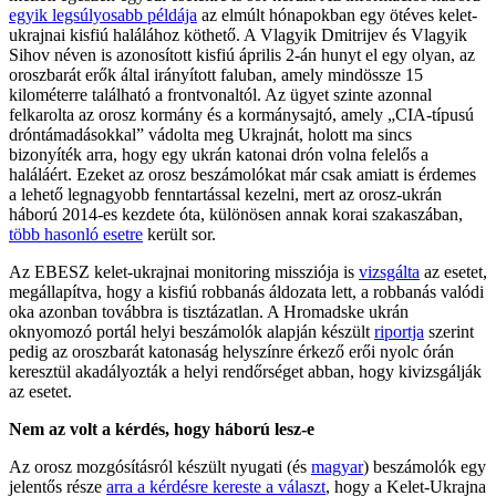
egyik legsúlyosabb példája
az elmúlt hónapokban egy ötéves kelet-
ukrajnai kisfiú halálához köthető. A Vlagyik Dmitrijev és Vlagyik
Sihov néven is azonosított kisfiú április 2-án hunyt el egy olyan, az
oroszbarát erők által irányított faluban, amely mindössze 15
kilométerre található a frontvonaltól. Az ügyet szinte azonnal
felkarolta az orosz kormány és a kormánysajtó, amely „CIA-típusú
dróntámadásokkal” vádolta meg Ukrajnát, holott ma sincs
bizonyíték arra, hogy egy ukrán katonai drón volna felelős a
haláláért. Ezeket az orosz beszámolókat már csak amiatt is érdemes
a lehető legnagyobb fenntartással kezelni, mert az orosz-ukrán
háború 2014-es kezdete óta, különösen annak korai szakaszában,
több hasonló esetre
került sor.
Az EBESZ kelet-ukrajnai monitoring missziója is
vizsgálta
az esetet,
megállapítva, hogy a kisfiú robbanás áldozata lett, a robbanás valódi
oka azonban továbbra is tisztázatlan. A Hromadske ukrán
oknyomozó portál helyi beszámolók alapján készült
riportja
szerint
pedig az oroszbarát katonaság helyszínre érkező erői nyolc órán
keresztül akadályozták a helyi rendőrséget abban, hogy kivizsgálják
az esetet.
Nem az volt a kérdés, hogy háború lesz-e
Az orosz mozgósításról készült nyugati (és
magyar
) beszámolók egy
jelentős része
arra a kérdésre kereste a választ
, hogy a Kelet-Ukrajna