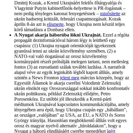
Dmitrij Kozak, a Kreml Ukrajnáért felelős főtárgyalója és
Vlagyimir Putyin kabinetfőnök-helyettese is PR-fogásnak –
nem pedig tényleges katonai fenyegetésnek –
minősítette
az
ukrán hadsereg kritizált, februári csapatmozgásait. Kozak
április 8-án azt is
elismerte
, hogy Ukrajna nem készül teljes
körű támadásra a Donbasz ellen.
A Nyugat akarja háborúba lökni Ukrajnát.
Ezzel a régóta
propagált dezinformációval három légy is leüthető egy
csapásra: (1) Ukrajna nyugati orientációját igyekeznek
gyanússá tenni az ukrán közvélemény szemében, (2) a
NATO-val való riogatással az orosz közvélemény
kormánypárti részét próbálják melegen tartani, nem mellesleg
fontos (3) az euroatlanti szálak további lazítása. A narratívát
alapul véve az egyik leginkább légből kapott állítás, amely
szintén a News Fronton
jelent meg
március közepén, hogy az
Egyesült Államok le akarja cserélni Volodimir Zelenszkij
ukrán elnököt egy Oroszországgal sokkal inkább konfrontatív
ukrán politikusra, például Zelenszkij elődjére, Petro
Porosenkóra. Ez utóbbi jól illeszkedik a Kreml-párti
médiumok Ukrajnával kapcsolatos kommunikációjába, amely
lényegében arra épül, hogy Ukrajna csupán egy „bábállam”,
az országot „valójában” az USA, az EU, a NATO és Soros
György irányítja. Hasonlóan meghökkentő állítás volt egyes
orosz és magyar nyelvű alternatív „híroldalakon”, hogy a
Nyugat a háború elindításáért cserébe menedéket
ígért