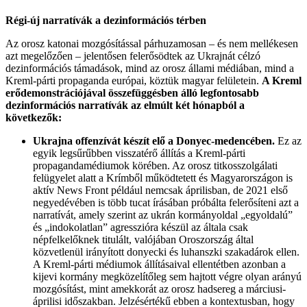
Régi-új narratívák a dezinformációs térben
Az orosz katonai mozgósítással párhuzamosan – és nem mellékesen
azt megelőzően – jelentősen felerősödtek az Ukrajnát célzó
dezinformációs támadások, mind az orosz állami médiában, mind a
Kreml-párti propaganda európai, köztük magyar felületein.
A Kreml
erődemonstrációjával összefüggésben álló legfontosabb
dezinformációs narratívák az elmúlt két hónapból a
következők:
Ukrajna offenzívát készít elő a Donyec-medencében.
Ez az
egyik legsűrűbben visszatérő állítás a Kreml-párti
propagandamédiumok körében. Az orosz titkosszolgálati
felügyelet alatt a Krímből működtetett és Magyarországon is
aktív News Front például nemcsak áprilisban, de 2021 első
negyedévében is több tucat írásában próbálta felerősíteni azt a
narratívát, amely szerint az ukrán kormányoldal „egyoldalú”
és „indokolatlan” agresszióra készül az általa csak
népfelkelőknek titulált, valójában Oroszország által
közvetlenül irányított donyecki és luhanszki szakadárok ellen.
A Kreml-párti médiumok állításaival ellentétben azonban a
kijevi kormány megközelítőleg sem hajtott végre olyan arányú
mozgósítást, mint amekkorát az orosz hadsereg a márciusi-
áprilisi időszakban. Jelzésértékű ebben a kontextusban, hogy