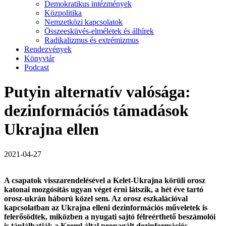
Demokratikus intézmények
Közpolitika
Nemzetközi kapcsolatok
Összeesküvés-elméletek és álhírek
Radikalizmus és extrémizmus
Rendezvények
Könyvtár
Podcast
Putyin alternatív valósága:
dezinformációs támadások
Ukrajna ellen
2021-04-27
A csapatok visszarendelésével a Kelet-Ukrajna körüli orosz
katonai mozgósítás ugyan véget érni látszik, a hét éve tartó
orosz-ukrán háború közel sem. Az orosz eszkalációval
kapcsolatban az Ukrajna elleni dezinformációs műveletek is
felerősödtek, miközben a nyugati sajtó félreérthető beszámolói
is táplálhatják a Kreml által propagált dezinformációs