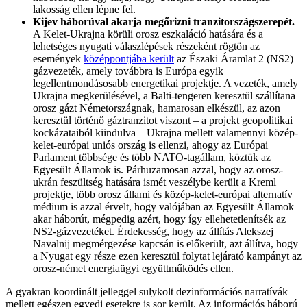
lakosság ellen lépne fel.
Kijev háborúval akarja megőrizni tranzitországszerepét.
A Kelet-Ukrajna körüli orosz eszkaláció hatására és a
lehetséges nyugati válaszlépések részeként rögtön az
események
középpontjába került
az Északi Áramlat 2 (NS2)
gázvezeték, amely továbbra is Európa egyik
legellentmondásosabb energetikai projektje. A vezeték, amely
Ukrajna megkerülésével, a Balti-tengeren keresztül szállítana
orosz gázt Németországnak, hamarosan elkészül, az azon
keresztül történő gáztranzitot viszont – a projekt geopolitikai
kockázataiból kiindulva – Ukrajna mellett valamennyi közép-
kelet-európai uniós ország is ellenzi, ahogy az Európai
Parlament többsége és több NATO-tagállam, köztük az
Egyesült Államok is. Párhuzamosan azzal, hogy az orosz-
ukrán feszültség hatására ismét veszélybe került a Kreml
projektje, több orosz állami és közép-kelet-európai alternatív
médium is azzal érvelt, hogy valójában az Egyesült Államok
akar háborút, mégpedig azért, hogy így ellehetetlenítsék az
NS2-gázvezetéket. Érdekesség, hogy az állítás Alekszej
Navalnij megmérgezése kapcsán is előkerült, azt állítva, hogy
a Nyugat egy része ezen keresztül folytat lejárató kampányt az
orosz-német energiaügyi együttműködés ellen.
A gyakran koordinált jelleggel sulykolt dezinformációs narratívák
mellett egészen egyedi esetekre is sor került. Az információs háború