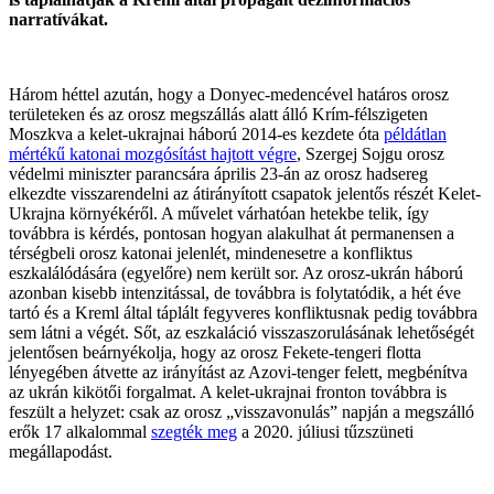
narratívákat.
Három héttel azután, hogy a Donyec-medencével határos orosz
területeken és az orosz megszállás alatt álló Krím-félszigeten
Moszkva a kelet-ukrajnai háború 2014-es kezdete óta
példátlan
mértékű katonai mozgósítást hajtott végre
, Szergej Sojgu orosz
védelmi miniszter parancsára április 23-án az orosz hadsereg
elkezdte visszarendelni az átirányított csapatok jelentős részét Kelet-
Ukrajna környékéről. A művelet várhatóan hetekbe telik, így
továbbra is kérdés, pontosan hogyan alakulhat át permanensen a
térségbeli orosz katonai jelenlét, mindenesetre a konfliktus
eszkalálódására (egyelőre) nem került sor. Az orosz-ukrán háború
azonban kisebb intenzitással, de továbbra is folytatódik, a hét éve
tartó és a Kreml által táplált fegyveres konfliktusnak pedig továbbra
sem látni a végét. Sőt, az eszkaláció visszaszorulásának lehetőségét
jelentősen beárnyékolja, hogy az orosz Fekete-tengeri flotta
lényegében átvette az irányítást az Azovi-tenger felett, megbénítva
az ukrán kikötői forgalmat. A kelet-ukrajnai fronton továbbra is
feszült a helyzet: csak az orosz „visszavonulás” napján a megszálló
erők 17 alkalommal
szegték meg
a 2020. júliusi tűzszüneti
megállapodást.