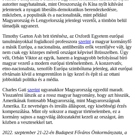
autoriter nagyhatalmak, mint Oroszország és Kína nyílt kihívást
jelentenek a nyugati liberális-demokratikus berendezkedésre,
miközben, a populisták és a nacionalisták, mint például
Magyarország és Lengyelország jelenlegi vezetői, a tömbön belül
támadják ugyanezt.
Timothy Garton Ash brit történész, az Oxfordi Egyetem európai
tanulmányokkal foglalkozó professzora
szerint
a magyar kormányfő
a másik Európa, a nacionalista, antiliberális erők vezetőjéve vált, így
nem csak egy közepes méretű országot képvisel Brüsszelben. Úgy
véli, Orbán Viktor az egyik, hanem a legnagyobb befolyással bíró
magyar vezető a modern európai történelemben. A konzervatív,
etno-nacionalista, xenofób Európa szimbóluma jelenleg, akit európai
elvtársain kívül a tengerentúlon is így kezel és épít rá az ottani
jobboldali politika és a média.
Charles Gati
szerint
ugyanakkor Magyarország egyedül maradt.
Visszatérni látszik az a rossz magyar hagyomány, hogy azt hisszük,
Amerikának fontosabb Magyarország, mint Magyarországnak
Amerika. Ez nevetséges és irreális álláspont, egy kisebbségi érzés
kompenzálása. Mint oly sokszor a magyar történelemben, ez a
kormány sajnos a nagyvilág áldozataként kezeli az országot, ám
közben a vesztesekkel tart.
2022. szeptember 21-22-én Budapest Főváros Önkormányzata, a