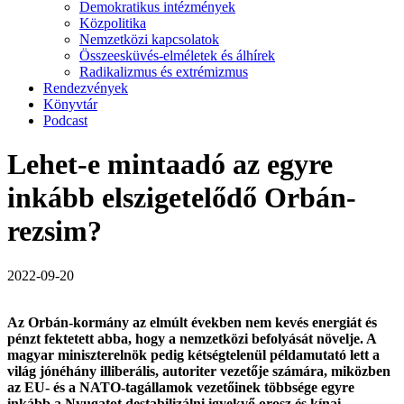
Demokratikus intézmények
Közpolitika
Nemzetközi kapcsolatok
Összeesküvés-elméletek és álhírek
Radikalizmus és extrémizmus
Rendezvények
Könyvtár
Podcast
Lehet-e mintaadó az egyre
inkább elszigetelődő Orbán-
rezsim?
2022-09-20
Az Orbán-kormány az elmúlt években nem kevés energiát és
pénzt fektetett abba, hogy a nemzetközi befolyását növelje. A
magyar miniszterelnök pedig kétségtelenül példamutató lett a
világ jónéhány illiberális, autoriter vezetője számára, miközben
az EU- és a NATO-tagállamok vezetőinek többsége egyre
inkább a Nyugatot destabilizálni igyekvő orosz és kínai