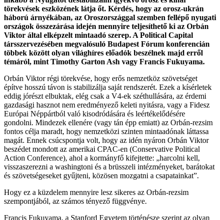
törekvések eszközének látja őt. Kérdés, hogy az orosz-ukrán
háború árnyékában, az Oroszországgal szemben fellépő nyugati
országok összezárása idején mennyire teljesíthető ki az Orbán
Viktor által elképzelt mintaadó szerep. A Political Capital
társszervezésében megvalósuló Budapest Fórum konferencián
többek között olyan világhíres előadók beszélnek majd erről
témáról, mint Timothy Garton Ash vagy Francis Fukuyama.
Orbán Viktor régi törekvése, hogy erős nemzetköz szövetséget
építve hosszú távon is stabilizálja saját rendszerét. Ezek a kísérletek
eddig jórészt elbuktak, elég csak a V4-ek széthullására, az érdemi
gazdasági hasznot nem eredményező keleti nyitásra, vagy a Fidesz
Európai Néppártból való kisodródására és leértékelődésére
gondolni. Mindezek ellenére (vagy tán épp emiatt) az Orbán-rezsim
fontos célja maradt, hogy nemzetközi szinten mintaadónak láttassa
magát. Ennek csúcspontja volt, hogy az idén nyáron Orbán Viktor
beszédet mondott az amerikai CPAC-en (Conservative Political
Action Conference), ahol a kormányfő kifejtette: „harcolni kell,
visszaszerezni a washingtoni és a brüsszeli intézményeket, barátokat
és szövetségeseket gyűjteni, közösen mozgatni a csapatainkat”.
Hogy ez a küzdelem mennyire lesz sikeres az Orbán-rezsim
szempontjából, az számos tényező függvénye.
Francis Fukuyama, a Stanford Egyetem történésze szerint az olyan