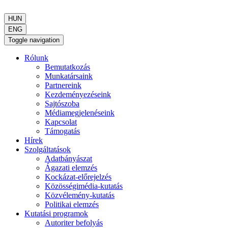
HUN
ENG
Toggle navigation
Rólunk
Bemutatkozás
Munkatársaink
Partnereink
Kezdeményezéseink
Sajtószoba
Médiamegjelenéseink
Kapcsolat
Támogatás
Hírek
Szolgáltatások
Adatbányászat
Ágazati elemzés
Kockázat-előrejelzés
Közösségimédia-kutatás
Közvélemény-kutatás
Politikai elemzés
Kutatási programok
Autoriter befolyás