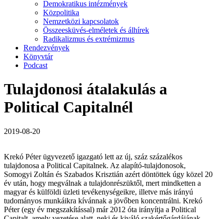
Demokratikus intézmények
Közpolitika
Nemzetközi kapcsolatok
Összeesküvés-elméletek és álhírek
Radikalizmus és extrémizmus
Rendezvények
Könyvtár
Podcast
Tulajdonosi átalakulás a
Political Capitalnél
2019-08-20
Krekó Péter ügyvezető igazgató lett az új, száz százalékos
tulajdonosa a Political Capitalnek. Az alapító-tulajdonosok,
Somogyi Zoltán és Szabados Krisztián azért döntöttek úgy közel 20
év után, hogy megválnak a tulajdonrészüktől, mert mindketten a
magyar és külföldi üzleti tevékenységeikre, illetve más irányú
tudományos munkáikra kívánnak a jövőben koncentrálni. Krekó
Péter (egy év megszakítással) már 2012 óta irányítja a Political
Capitalt, amely vezetése alatt, neki és kiváló szakértőgárdájának