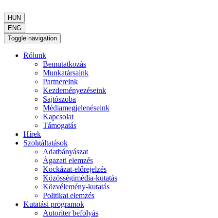
HUN
ENG
Toggle navigation
Rólunk
Bemutatkozás
Munkatársaink
Partnereink
Kezdeményezéseink
Sajtószoba
Médiamegjelenéseink
Kapcsolat
Támogatás
Hírek
Szolgáltatások
Adatbányászat
Ágazati elemzés
Kockázat-előrejelzés
Közösségimédia-kutatás
Közvélemény-kutatás
Politikai elemzés
Kutatási programok
Autoriter befolyás