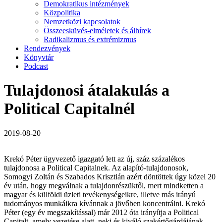
Demokratikus intézmények
Közpolitika
Nemzetközi kapcsolatok
Összeesküvés-elméletek és álhírek
Radikalizmus és extrémizmus
Rendezvények
Könyvtár
Podcast
Tulajdonosi átalakulás a
Political Capitalnél
2019-08-20
Krekó Péter ügyvezető igazgató lett az új, száz százalékos
tulajdonosa a Political Capitalnek. Az alapító-tulajdonosok,
Somogyi Zoltán és Szabados Krisztián azért döntöttek úgy közel 20
év után, hogy megválnak a tulajdonrészüktől, mert mindketten a
magyar és külföldi üzleti tevékenységeikre, illetve más irányú
tudományos munkáikra kívánnak a jövőben koncentrálni. Krekó
Péter (egy év megszakítással) már 2012 óta irányítja a Political
Capitalt, amely vezetése alatt, neki és kiváló szakértőgárdájának