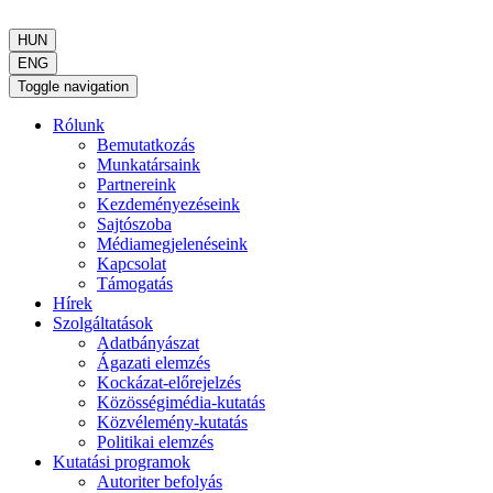
HUN
ENG
Toggle navigation
Rólunk
Bemutatkozás
Munkatársaink
Partnereink
Kezdeményezéseink
Sajtószoba
Médiamegjelenéseink
Kapcsolat
Támogatás
Hírek
Szolgáltatások
Adatbányászat
Ágazati elemzés
Kockázat-előrejelzés
Közösségimédia-kutatás
Közvélemény-kutatás
Politikai elemzés
Kutatási programok
Autoriter befolyás