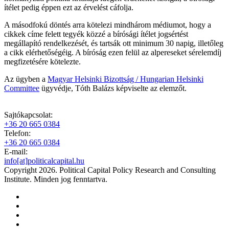
ítélet pedig éppen ezt az érvelést cáfolja.
A másodfokú döntés arra kötelezi mindhárom médiumot, hogy a
cikkek címe felett tegyék közzé a bírósági ítélet jogsértést
megállapító rendelkezését, és tartsák ott minimum 30 napig, illetőleg
a cikk elérhetőségéig. A bíróság ezen felül az alpereseket sérelemdíj
megfizetésére kötelezte.
Az ügyben a
Magyar Helsinki Bizottság / Hungarian Helsinki
Committee
ügyvédje, Tóth Balázs képviselte az elemzőt.
Sajtókapcsolat:
+36 20 665 0384
Telefon:
+36 20 665 0384
E-mail:
info[at]politicalcapital.hu
Copyright 2026. Political Capital Policy Research and Consulting
Institute. Minden jog fenntartva.