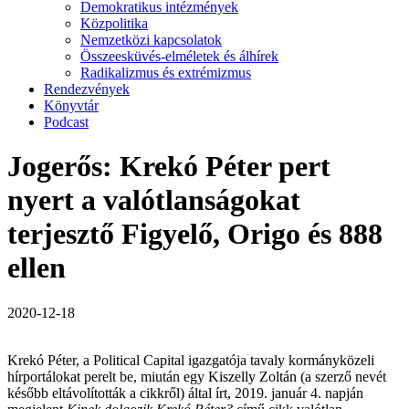
Demokratikus intézmények
Közpolitika
Nemzetközi kapcsolatok
Összeesküvés-elméletek és álhírek
Radikalizmus és extrémizmus
Rendezvények
Könyvtár
Podcast
Jogerős: Krekó Péter pert
nyert a valótlanságokat
terjesztő Figyelő, Origo és 888
ellen
2020-12-18
Krekó Péter, a Political Capital igazgatója tavaly kormányközeli
hírportálokat perelt be, miután egy Kiszelly Zoltán (a szerző nevét
később eltávolították a cikkről) által írt,
2019. január 4. napján