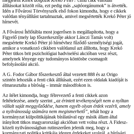
megjelent
Kinek dolgozik Krekó Péter?
című cikk valótlan
állításokat közölt róla, ezt pedig más „sajtóorgánumok” is átvették.
Idén a Fővárosi Törvényszék első fokon kimondta, hogy
e cikkek
valótlan tényállítást tartalmaztak, amivel megsértették Krekó Péter jó
hírnevét.
A Fővárosi Ítélőtábla most jogerősen is megállapította, hogy a
Figyelő (mely lap főszerkesztője akkor Lánczi Tamás volt)
megsértette
Krekó Péter jó hírnévhez fűződő személyiségi jogát,
amikor a vonatkozó cikkben valótlanul azt állította, hogy Krekó
Péter titkos brit pszichológiai hadviselési akcióban vesz részt,
amelynek lényege egy tudományos köntösbe csomagolt
befolyásolási akció.
A G. Fodor Gábor főszerkesztő által vezetett 888 és az Origo
szintén lehozták a fenti cikk állításait, ezért ezen oldalak kiadóját is
elmarasztalta a bíróság – immár másodfokon is.
Az ítélet kimondja, hogy félrevezető a fenti cikkek azon
feltételezése, amely szerint
„
az érintett tevékenységét nem a nyíltan
vállalt saját meggyőződése, hanem egyéb olyan érdek vezérli, amely
a nyilvánosság számára nem megismerhető”,
tehát hogy
a
kormányzat külpolitikájának bírálatával
egy másik állam által
irányított titkos magyarországi akcióban vett volna részt. A Fidesz-
közeli nyilvánosságban rutinszerűen jelenik meg, hogy a
kormányzati politika kritikája idegen érdekeket szolgál, a bírósági