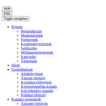
HUN
ENG
Toggle navigation
Rólunk
Bemutatkozás
Munkatársaink
Partnereink
Kezdeményezéseink
Sajtószoba
Médiamegjelenéseink
Kapcsolat
Támogatás
Hírek
Szolgáltatások
Adatbányászat
Ágazati elemzés
Kockázat-előrejelzés
Közösségimédia-kutatás
Közvélemény-kutatás
Politikai elemzés
Kutatási programok
Autoriter befolyás