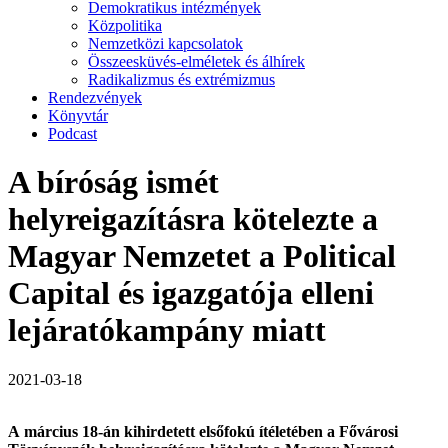
Demokratikus intézmények
Közpolitika
Nemzetközi kapcsolatok
Összeesküvés-elméletek és álhírek
Radikalizmus és extrémizmus
Rendezvények
Könyvtár
Podcast
A bíróság ismét
helyreigazításra kötelezte a
Magyar Nemzetet a Political
Capital és igazgatója elleni
lejáratókampány miatt
2021-03-18
A március 18-án kihirdetett elsőfokú ítéletében a Fővárosi