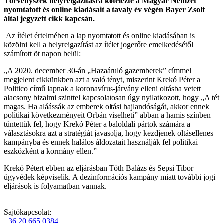
Törvényszék helyreigazításra kötelezte a Magyar Nemzet
nyomtatott és online kiadásait a tavaly év végén Bayer Zsolt
által jegyzett cikk kapcsán.
Az ítélet értelmében a lap nyomtatott és online kiadásában is
közölni kell a helyreigazítást az ítélet jogerőre emelkedésétől
számított öt napon belül:
„A 2020. december 30-án „Hazaáruló gazemberek” címmel
megjelent cikkünkben azt a való tényt, miszerint Krekó Péter a
Politico című lapnak a koronavírus-járvány elleni oltásba vetett
alacsony bizalmi szinttel kapcsolatosan úgy nyilatkozott, hogy „A tét
magas. Ha aláássák az emberek oltási hajlandóságát, akkor ennek
politikai következményeit Orbán viselheti” abban a hamis színben
tüntettük fel, hogy Krekó Péter a baloldali pártok számára a
választásokra azt a stratégiát javasolja, hogy kezdjenek oltásellenes
kampányba és ennek halálos áldozatait használják fel politikai
eszközként a kormány ellen.”
Krekó Pétert ebben az eljárásban Tóth Balázs és Sepsi Tibor
ügyvédek képviselik. A dezinformációs kampány miatt további jogi
eljárások is folyamatban vannak.
Sajtókapcsolat:
+36 20 665 0384