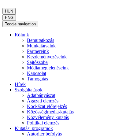
HUN
ENG
Toggle navigation
Rólunk
Bemutatkozás
Munkatársaink
Partnereink
Kezdeményezéseink
Sajtószoba
Médiamegjelenéseink
Kapcsolat
Támogatás
Hírek
Szolgáltatások
Adatbányászat
Ágazati elemzés
Kockázat-előrejelzés
Közösségimédia-kutatás
Közvélemény-kutatás
Politikai elemzés
Kutatási programok
Autoriter befolyás