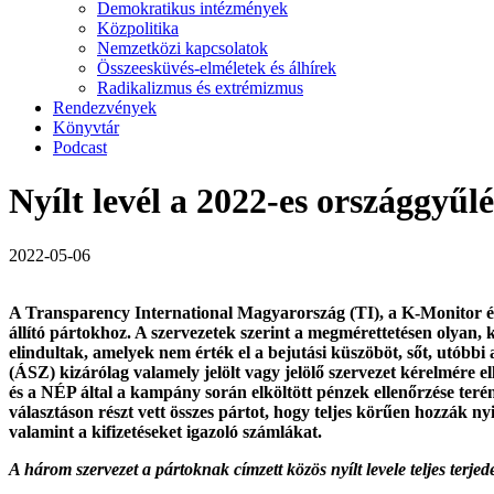
Demokratikus intézmények
Közpolitika
Nemzetközi kapcsolatok
Összeesküvés-elméletek és álhírek
Radikalizmus és extrémizmus
Rendezvények
Könyvtár
Podcast
Nyílt levél a 2022-es országgyűl
2022-05-06
A Transparency International Magyarország (TI), a K-Monitor és a 
állító pártokhoz. A szervezetek szerint a megmérettetésen olyan
elindultak, amelyek nem érték el a bejutási küszöböt, sőt, utób
(ÁSZ) kizárólag valamely jelölt vagy jelölő szervezet kérelmére
és a NÉP által a kampány során elköltött pénzek ellenőrzése ter
választáson részt vett összes pártot, hogy teljes körűen hozzák 
valamint a kifizetéseket igazoló számlákat.
A három szervezet a pártoknak címzett közös nyílt levele teljes terje