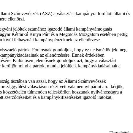
Állami Számvevőszék (ÁSZ) a választási kampányra fordított állami és
ére ellenőrzi.
t egyéni jelöltek számához igazodó állami kampánytámogatás
 a Magyar Kétfarkú Kutya Párt és a Megoldás Mozgalom esetében pedig
son kívül felhasznált kampánypénzeknek az ellenőrzése.
visszaélő pártok. Fontosnak gondoljuk, hogy ez ne ismétlődjék meg,
tok kampánykiadásainak az ellenőrzésére. Ennek érdekében
ésére. Különösen jelentősnek gondoljuk azt, hogy a választást
 kerüljön mind a pártok, mind a jelöltjeik kampánykiadásainak a
ország tisztában van azzal, hogy az Állami Számvevőszék
rszággyűlési választáson részt vett valamennyi pártot arra kérjük,
és közzétételén túlmenően teljeskörűen hozzanak nyilvánosságra a
 szerződéseiket és a kampánykifizetéseket igazoló iratokat,
Tisztelettel: