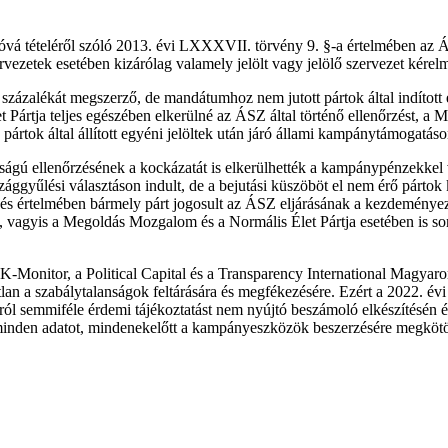
óvá tételéről szóló 2013. évi LXXXVII. törvény 9. §-a értelmében az 
ezetek esetében kizárólag valamely jelölt vagy jelölő szervezet kérelm
 százalékát megszerző, de mandátumhoz nem jutott pártok által indítot
et Pártja teljes egészében elkerülné az ÁSZ által történő ellenőrzést,
 pártok által állított egyéni jelöltek után járó állami kampánytámogatá
ágú ellenőrzésének a kockázatát is elkerülhették a kampánypénzekkel 
rszággyűlési választáson indult, de a bejutási küszöböt el nem érő pár
zés értelmében bármely párt jogosult az ÁSZ eljárásának a kezdeményez
vagyis a Megoldás Mozgalom és a Normális Élet Pártja esetében is sor
-Monitor, a Political Capital és a Transparency International Magyar
 a szabálytalanságok feltárására és megfékezésére. Ezért a 2022. évi o
ról semmiféle érdemi tájékoztatást nem nyújtó beszámoló elkészítésén 
inden adatot, mindenekelőtt a kampányeszközök beszerzésére megkötött