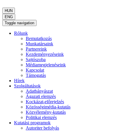
HUN
ENG
Toggle navigation
Rólunk
Bemutatkozás
Munkatársaink
Partnereink
Kezdeményezéseink
Sajtószoba
Médiamegjelenéseink
Kapcsolat
Támogatás
Hírek
Szolgáltatások
Adatbányászat
Ágazati elemzés
Kockázat-előrejelzés
Közösségimédia-kutatás
Közvélemény-kutatás
Politikai elemzés
Kutatási programok
Autoriter befolyás