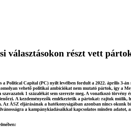
ési választásokon részt vett párt
Political Capital (PC) nyílt levélben fordult a 2022. április 3-án 
, komolyan vehető politikai ambíciókat nem mutató pártok, így a 
bi a szavazatok 1 százalékát sem szerezte meg. A vonatkozó törvén
 ellenőrzi. A kezdeményezők emlékeztetik a pártokat: rajtuk múli
én. Az ÁSZ eljárásának a hatékonyságában azonban nincs okunk bízn
nyilvánosságra a kampánykiadásaikkal kapcsolatos minden adatot, az
delmében: