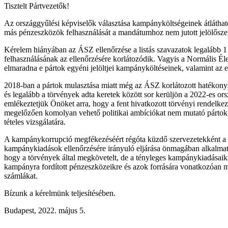
Tisztelt Pártvezetők!
Az országgyűlési képviselők választása kampányköltségeinek átláthat
más pénzeszközök felhasználását a mandátumhoz nem jutott jelölőszerv
Kérelem hiányában az ÁSZ ellenőrzése a listás szavazatok legalább 1
felhasználásának az ellenőrzésére korlátozódik. Vagyis a Normális Él
elmaradna e pártok egyéni jelöltjei kampányköltéseinek, valamint az e
2018-ban a pártok mulasztása miatt még az ÁSZ korlátozott hatékonys
és legalább a törvények adta keretek között sor kerüljön a 2022-es o
emlékeztetjük Önöket arra, hogy a fent hivatkozott törvényi rendelke
megelőzően komolyan vehető politikai ambíciókat nem mutató pártok, 
tételes vizsgálatára.
A kampánykorrupció megfékezéséért régóta küzdő szervezetekként a K
kampánykiadások ellenőrzésére irányuló eljárása önmagában alkalmatlan
hogy a törvények által megkövetelt, de a tényleges kampánykiadásaik
kampányra fordított pénzeszközeikre és azok forrására vonatkozóan m
számlákat.
Bízunk a kérelmünk teljesítésében.
Budapest, 2022. május 5.