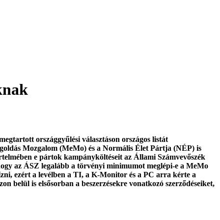
oknak
megtartott országgyűlési választáson országos listát
Megoldás Mozgalom (MeMo) és a Normális Élet Pártja (NÉP) is
y értelmében e pártok kampányköltéseit az Állami Számvevőszék
k, hogy az ÁSZ legalább a törvényi minimumot meglépi-e a MeMo
i, ezért a levélben a TI, a K-Monitor és a PC arra kérte a
on belül is elsősorban a beszerzésekre vonatkozó szerződéseiket,