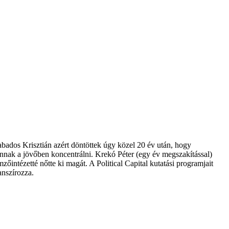
abados Krisztián azért döntöttek úgy közel 20 év után, hogy
ánnak a jövőben koncentrálni. Krekó Péter (egy év megszakítással)
zőintézetté nőtte ki magát. A Political Capital kutatási programjait
anszírozza.