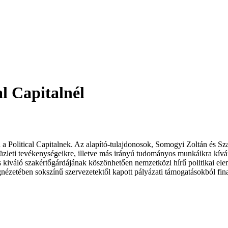
al Capitalnél
a a Political Capitalnek. Az alapító-tulajdonosok, Somogyi Zoltán és Sz
 üzleti tevékenységeikre, illetve más irányú tudományos munkáikra kív
 és kiváló szakértőgárdájának köszönhetően nemzetközi hírű politikai elem
gnézetében sokszínű szervezetektől kapott pályázati támogatásokból fin