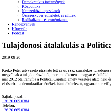
Demokratikus intézmények
Közpolitika
Nemzetközi kapcsolatok
Összeesküvés-elméletek és álhírek
Radikalizmus és extrémizmus
Rendezvények
Könyvtár
Podcast
Tulajdonosi átalakulás a Politic
2019-08-20
Krekó Péter ügyvezető igazgató lett az új, száz százalékos tulajdonos
megválnak a tulajdonrészüktől, mert mindketten a magyar és külföldi
már 2012 óta irányítja a Political Capitalt, amely vezetése alatt, neki
elsősorban a demokratikus értékek iránt elkötelezett, ugyanakkor vilá
Sajtókapcsolat:
+36 20 665 0384
Telefon:
+36 20 665 0384