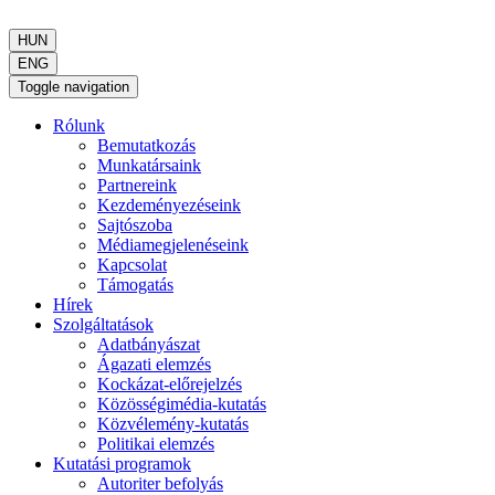
HUN
ENG
Toggle navigation
Rólunk
Bemutatkozás
Munkatársaink
Partnereink
Kezdeményezéseink
Sajtószoba
Médiamegjelenéseink
Kapcsolat
Támogatás
Hírek
Szolgáltatások
Adatbányászat
Ágazati elemzés
Kockázat-előrejelzés
Közösségimédia-kutatás
Közvélemény-kutatás
Politikai elemzés
Kutatási programok
Autoriter befolyás