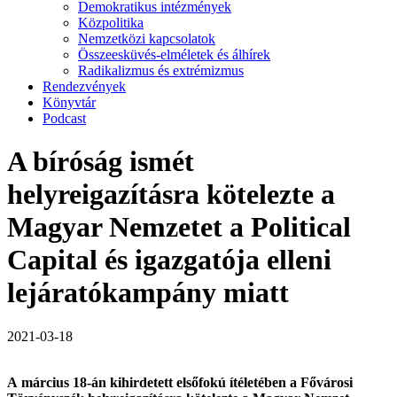
Demokratikus intézmények
Közpolitika
Nemzetközi kapcsolatok
Összeesküvés-elméletek és álhírek
Radikalizmus és extrémizmus
Rendezvények
Könyvtár
Podcast
A bíróság ismét
helyreigazításra kötelezte a
Magyar Nemzetet a Political
Capital és igazgatója elleni
lejáratókampány miatt
2021-03-18
A március 18-án kihirdetett elsőfokú ítéletében a Fővárosi