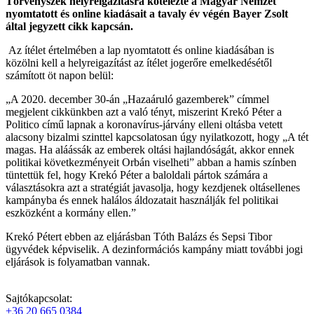
Törvényszék helyreigazításra kötelezte a Magyar Nemzet
nyomtatott és online kiadásait a tavaly év végén Bayer Zsolt
által jegyzett cikk kapcsán.
Az ítélet értelmében a lap nyomtatott és online kiadásában is
közölni kell a helyreigazítást az ítélet jogerőre emelkedésétől
számított öt napon belül:
„A 2020. december 30-án „Hazaáruló gazemberek” címmel
megjelent cikkünkben azt a való tényt, miszerint Krekó Péter a
Politico című lapnak a koronavírus-járvány elleni oltásba vetett
alacsony bizalmi szinttel kapcsolatosan úgy nyilatkozott, hogy „A tét
magas. Ha aláássák az emberek oltási hajlandóságát, akkor ennek
politikai következményeit Orbán viselheti” abban a hamis színben
tüntettük fel, hogy Krekó Péter a baloldali pártok számára a
választásokra azt a stratégiát javasolja, hogy kezdjenek oltásellenes
kampányba és ennek halálos áldozatait használják fel politikai
eszközként a kormány ellen.”
Krekó Pétert ebben az eljárásban Tóth Balázs és Sepsi Tibor
ügyvédek képviselik. A dezinformációs kampány miatt további jogi
eljárások is folyamatban vannak.
Sajtókapcsolat:
+36 20 665 0384