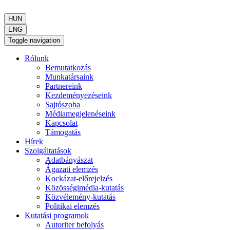
HUN
ENG
Toggle navigation
Rólunk
Bemutatkozás
Munkatársaink
Partnereink
Kezdeményezéseink
Sajtószoba
Médiamegjelenéseink
Kapcsolat
Támogatás
Hírek
Szolgáltatások
Adatbányászat
Ágazati elemzés
Kockázat-előrejelzés
Közösségimédia-kutatás
Közvélemény-kutatás
Politikai elemzés
Kutatási programok
Autoriter befolyás