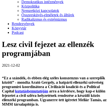
Demokratikus intézmények
Közpolitika
Nemzetközi kapcsolatok
Összeesküvés-elméletek és álhírek
Radikalizmus és extrémizmus
Rendezvények
Könyvtár
Podcast
Lesz civil fejezet az ellenzék
programjában
2021-12-02
“Ez a szándék, és ebben elég széles konszenzus van a szereplők
között” - mondta Arató Gergely, a hatpárti ellenzéki szövetség
programíró koordinátora a Civilizáció koalíció és a Political
Capital
kutatásbemutatóján
arra a kérdésre, hogy kap-e külön
fejezetet a civil szféra helyzetének rendezése a készülő közös
ellenzéki programban. Ugyanerre tett ígéretet Mellár Tamás, az
MMM társalapítója is.