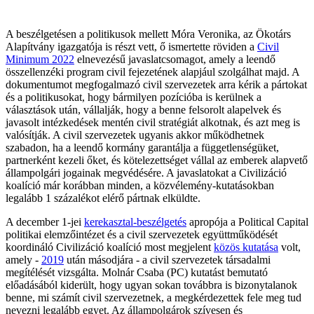
A beszélgetésen a politikusok mellett Móra Veronika, az Ökotárs
Alapítvány igazgatója is részt vett, ő ismertette röviden a
Civil
Minimum 2022
elnevezésű javaslatcsomagot, amely a leendő
összellenzéki program civil fejezetének alapjául szolgálhat majd. A
dokumentumot megfogalmazó civil szervezetek arra kérik a pártokat
és a politikusokat, hogy bármilyen pozícióba is kerülnek a
választások után, vállalják, hogy a benne felsorolt alapelvek és
javasolt intézkedések mentén civil stratégiát alkotnak, és azt meg is
valósítják. A civil szervezetek ugyanis akkor működhetnek
szabadon, ha a leendő kormány garantálja a függetlenségüket,
partnerként kezeli őket, és kötelezettséget vállal az emberek alapvető
állampolgári jogainak megvédésére. A javaslatokat a Civilizáció
koalíció már korábban minden, a közvélemény-kutatásokban
legalább 1 százalékot elérő pártnak elküldte.
A december 1-jei
kerekasztal-beszélgetés
apropója a Political Capital
politikai elemzőintézet és a civil szervezetek együttműködését
koordináló Civilizáció koalíció most megjelent
közös kutatása
volt,
amely -
2019
után másodjára - a civil szervezetek társadalmi
megítélését vizsgálta. Molnár Csaba (PC) kutatást bemutató
előadásából kiderült, hogy ugyan sokan továbbra is bizonytalanok
benne, mi számít civil szervezetnek, a megkérdezettek fele meg tud
nevezni legalább egyet. Az állampolgárok szívesen és