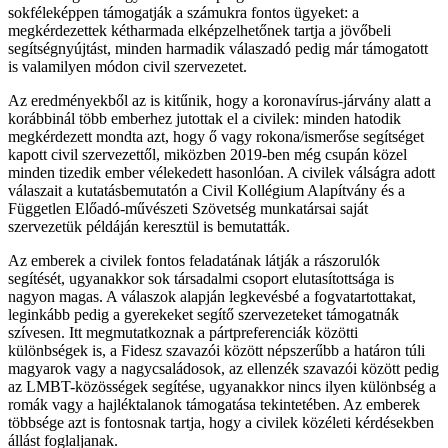
sokféleképpen támogatják a számukra fontos ügyeket: a
megkérdezettek kétharmada elképzelhetőnek tartja a jövőbeli
segítségnyújtást,
minden harmadik válaszadó pedig már támogatott
is valamilyen módon civil szervezetet.
Az eredményekből az is kitűnik, hogy a koronavírus-járvány alatt a
korábbinál több emberhez jutottak el a civilek: minden hatodik
megkérdezett mondta azt, hogy ő vagy rokona/ismerőse segítséget
kapott civil szervezettől, miközben 2019-ben még csupán közel
minden tizedik ember vélekedett hasonlóan. A civilek válságra adott
válaszait a kutatásbemutatón a Civil Kollégium Alapítvány és a
Független Előadó-művészeti Szövetség munkatársai saját
szervezetük példáján keresztül is bemutatták.
Az emberek a civilek fontos feladatának látják a rászorulók
segítését, ugyanakkor sok társadalmi csoport elutasítottsága is
nagyon magas. A
válaszok alapján legkevésbé a fogvatartottakat,
leginkább pedig a gyerekeket segítő szervezeteket támogatnák
szívesen. Itt megmutatkoznak a pártpreferenciák közötti
különbségek is, a Fidesz szavazói között népszerűbb a határon túli
magyarok vagy a nagycsaládosok, az ellenzék szavazói között pedig
az LMBT-közösségek segítése, ugyanakkor nincs ilyen különbség a
romák vagy a hajléktalanok támogatása tekintetében. Az emberek
többsége azt is fontosnak tartja, hogy a civilek közéleti kérdésekben
állást foglaljanak.