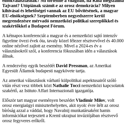
elnökválasztásnak? Mi történne a világban, ha Kína megszállná
Tajvant? Utópiának számít-e az orosz demokrácia? Milyen
kihívásai és lehetőségei vannak az EU bővítésének, a magyar
EU-elnökségnek? Szeptemberben negyedszerre kerül
megrendezésre mérvadó nemzetközi politikai szereplőkkel és
szakértőkkel a Budapest Fórum.
A kétnapos konferenciát a magyar és a nemzetközi sajtó intenzív
figyelme övezi évek óta, tavaly közel félezer résztvevővel és 40.000
online nézővel zajlott az esemény. Mivel a 2024-es év a
választásokról szól, a konferencia fókuszában idén a választások
állnak.
A rendezvény egyik beszédét
David Pressman
, az Amerikai
Egyesült Államok budapesti nagykövete tartja.
Az amerikai választások várható külpolitikai aspektusairól szóló
vitán részt vesz többek közt
Nathalie Tocci
nemzetközi kapcsolatok
szakértő, az Istituto Affari Internazionali igazgatója.
Először tart magyar eseményen beszédet
Vladimir Milov
, volt
orosz energiaügyi miniszterhelyettes, akit nyolc évre ítélt az orosz
bíróság azzal a váddal, hogy Navalnij munkatársaként hamis
információkat terjesztett a Kreml ukrajnai inváziójában résztvevő
orosz fegyveres erőkről.