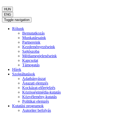
HUN
ENG
Toggle navigation
Rólunk
Bemutatkozás
Munkatársaink
Partnereink
Kezdeményezéseink
Sajtószoba
Médiamegjelenéseink
Kapcsolat
Támogatás
Hírek
Szolgáltatások
Adatbányászat
Ágazati elemzés
Kockázat-előrejelzés
Közösségimédia-kutatás
Közvélemény-kutatás
Politikai elemzés
Kutatási programok
Autoriter befolyás