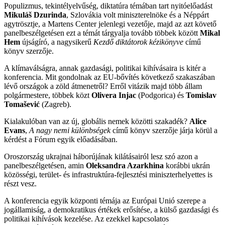
Populizmus, tekintélyelvűség, diktatúra témában tart nyitóelőadást
Mikuláš Dzurinda
, Szlovákia volt miniszterelnöke és a Néppárt
agytrösztje, a Martens Center jelenlegi vezetője, majd az azt követő
panelbeszélgetésen ezt a témát tárgyalja tovább többek között
Mikal
Hem
újságíró, a nagysikerű
Kezdő diktátorok kézikönyve
című
könyv szerzője.
A klímaválságra, annak gazdasági, politikai kihívásaira is kitér a
konferencia. Mit gondolnak az EU-bővítés következő szakaszában
lévő országok a zöld átmenetről? Erről vitázik majd több állam
polgármestere, többek közt
Olivera Injac
(Podgorica) és
Tomislav
Tomašević
(Zagreb).
Kialakulóban van az új, globális nemek közötti szakadék?
Alice
Evans
,
A nagy nemi különbségek
című könyv szerzője járja körül a
kérdést a Fórum egyik előadásában.
Oroszország ukrajnai háborújának kilátásairól lesz szó azon a
panelbeszélgetésen, amin
Oleksandra Azarkhina
korábbi ukrán
közösségi, terület- és infrastruktúra-fejlesztési miniszterhelyettes is
részt vesz.
A konferencia egyik központi témája az Európai Unió szerepe a
jogállamiság, a demokratikus értékek erősítése, a külső gazdasági és
politikai kihívások kezelése. Az ezekkel kapcsolatos