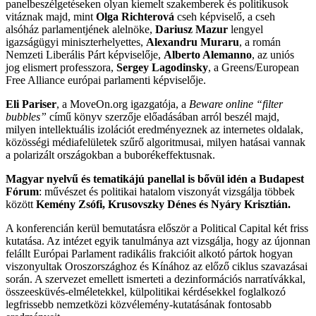
panelbeszélgetéseken olyan kiemelt szakemberek és politikusok
vitáznak majd, mint
Olga Richterová
cseh képviselő, a cseh
alsóház parlamentjének alelnöke,
Dariusz Mazur
lengyel
igazságügyi miniszterhelyettes,
Alexandru Muraru
, a román
Nemzeti Liberális Párt képviselője,
Alberto Alemanno
, az uniós
jog elismert professzora,
Sergey Lagodinsky
, a Greens/European
Free Alliance európai parlamenti képviselője.
Eli Pariser
, a MoveOn.org igazgatója, a
Beware online “filter
bubbles”
című könyv szerzője előadásában arról beszél majd,
milyen intellektuális izolációt eredményeznek az internetes oldalak,
közösségi médiafelületek szűrő algoritmusai, milyen hatásai vannak
a polarizált országokban a buborékeffektusnak.
Magyar nyelvű és tematikájú panellal is bővül idén a Budapest
Fórum
: művészet és politikai hatalom viszonyát vizsgálja többek
között
Kemény Zsófi, Krusovszky Dénes és Nyáry Krisztián.
A konferencián kerül bemutatásra először a Political Capital két friss
kutatása. Az intézet egyik tanulmánya azt vizsgálja, hogy az újonnan
felállt Európai Parlament radikális frakcióit alkotó pártok hogyan
viszonyultak Oroszországhoz és Kínához az előző ciklus szavazásai
során. A szervezet emellett ismerteti a dezinformációs narratívákkal,
összeesküvés-elméletekkel, külpolitikai kérdésekkel foglalkozó
legfrissebb nemzetközi közvélemény-kutatásának fontosabb