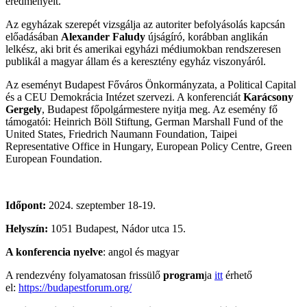
eredményeit.
Az egyházak szerepét vizsgálja az autoriter befolyásolás kapcsán
előadásában
Alexander Faludy
újságíró, korábban anglikán
lelkész, aki brit és amerikai egyházi médiumokban rendszeresen
publikál a magyar állam és a keresztény egyház viszonyáról.
Az eseményt Budapest Főváros Önkormányzata, a Political Capital
és a CEU Demokrácia Intézet szervezi. A konferenciát
Karácsony
Gergely
, Budapest főpolgármestere nyitja meg. Az esemény fő
támogatói: Heinrich Böll Stiftung, German Marshall Fund of the
United States, Friedrich Naumann Foundation, Taipei
Representative Office in Hungary, European Policy Centre, Green
European Foundation.
Időpont:
2024. szeptember 18-19.
Helyszín:
1051 Budapest, Nádor utca 15.
A konferencia nyelve
: angol és magyar
A rendezvény folyamatosan frissülő
program
ja
itt
érhető
el:
https://budapestforum.org/