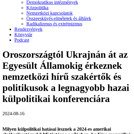
Demokratikus intézmények
Közpolitika
Nemzetközi kapcsolatok
Összeesküvés-elméletek és álhírek
Radikalizmus és extrémizmus
Rendezvények
Könyvtár
Podcast
Oroszországtól Ukrajnán át az
Egyesült Államokig érkeznek
nemzetközi hírű szakértők és
politikusok a legnagyobb hazai
külpolitikai konferenciára
2024-08-16
Milyen külpolitikai hatásai lesznek a 2024-es amerikai