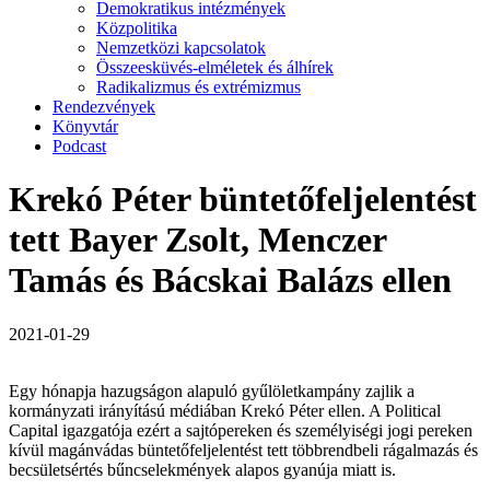
Demokratikus intézmények
Közpolitika
Nemzetközi kapcsolatok
Összeesküvés-elméletek és álhírek
Radikalizmus és extrémizmus
Rendezvények
Könyvtár
Podcast
Krekó Péter büntetőfeljelentést
tett Bayer Zsolt, Menczer
Tamás és Bácskai Balázs ellen
2021-01-29
Egy hónapja hazugságon alapuló gyűlöletkampány zajlik a
kormányzati irányítású médiában Krekó Péter ellen. A Political
Capital igazgatója ezért a sajtópereken és személyiségi jogi pereken
kívül magánvádas büntetőfeljelentést tett többrendbeli rágalmazás és
becsületsértés bűncselekmények alapos gyanúja miatt is.