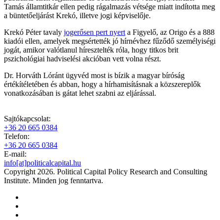
Tamás államtitkár ellen pedig rágalmazás vétsége miatt indította meg
a büntetőeljárást Krekó, illetve jogi képviselője.
Krekó Péter tavaly
jogerősen pert nyert
a Figyelő, az Origo és a 888
kiadói ellen, amelyek megsértették jó hírnévhez fűződő személyiségi
jogát, amikor valótlanul híresztelték róla, hogy titkos brit
pszichológiai hadviselési akcióban vett volna részt.
Dr. Horváth Lóránt ügyvéd most is bízik a magyar bíróság
értékítéletében és abban, hogy a hírhamisításnak a közszereplők
vonatkozásában is gátat lehet szabni az eljárással.
Sajtókapcsolat:
+36 20 665 0384
Telefon:
+36 20 665 0384
E-mail:
info[at]politicalcapital.hu
Copyright 2026. Political Capital Policy Research and Consulting
Institute. Minden jog fenntartva.