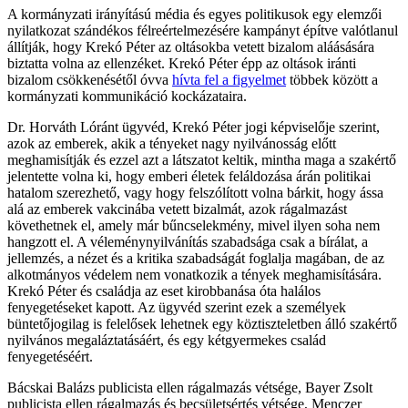
A kormányzati irányítású média és egyes politikusok egy elemzői
nyilatkozat szándékos félreértelmezésére kampányt építve valótlanul
állítják, hogy Krekó Péter az oltásokba vetett bizalom aláásására
biztatta volna az ellenzéket. Krekó Péter épp az oltások iránti
bizalom csökkenésétől óvva
hívta fel a figyelmet
többek között a
kormányzati kommunikáció kockázataira.
Dr. Horváth Lóránt ügyvéd, Krekó Péter jogi képviselője szerint,
azok az emberek, akik a tényeket nagy nyilvánosság előtt
meghamisítják és ezzel azt a látszatot keltik, mintha maga a szakértő
jelentette volna ki, hogy emberi életek feláldozása árán politikai
hatalom szerezhető, vagy hogy felszólított volna bárkit, hogy ássa
alá az emberek vakcinába vetett bizalmát, azok rágalmazást
követhetnek el, amely már bűncselekmény, mivel ilyen soha nem
hangzott el. A véleménynyilvánítás szabadsága csak a bírálat, a
jellemzés, a nézet és a kritika szabadságát foglalja magában, de az
alkotmányos védelem nem vonatkozik a tények meghamisítására.
Krekó Péter és családja az eset kirobbanása óta halálos
fenyegetéseket kapott. Az ügyvéd szerint ezek a személyek
büntetőjogilag is felelősek lehetnek egy köztiszteletben álló szakértő
nyilvános megaláztatásáért, és egy kétgyermekes család
fenyegetéséért.
Bácskai Balázs publicista ellen rágalmazás vétsége, Bayer Zsolt
publicista ellen rágalmazás és becsületsértés vétsége, Menczer