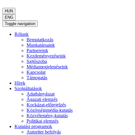
HUN
ENG
Toggle navigation
Rólunk
Bemutatkozás
Munkatársaink
Partnereink
Kezdeményezéseink
Sajtószoba
Médiamegjelenéseink
Kapcsolat
Támogatás
Hírek
Szolgáltatások
Adatbányászat
Ágazati elemzés
Kockázat-előrejelzés
Közösségimédia-kutatás
Közvélemény-kutatás
Politikai elemzés
Kutatási programok
Autoriter befolyás