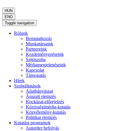
HUN
ENG
Toggle navigation
Rólunk
Bemutatkozás
Munkatársaink
Partnereink
Kezdeményezéseink
Sajtószoba
Médiamegjelenéseink
Kapcsolat
Támogatás
Hírek
Szolgáltatások
Adatbányászat
Ágazati elemzés
Kockázat-előrejelzés
Közösségimédia-kutatás
Közvélemény-kutatás
Politikai elemzés
Kutatási programok
Autoriter befolyás