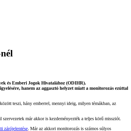
-nél
nyek és Emberi Jogok Hivatalához (ODIHR).
gyelésére, hanem az aggasztó helyzet miatt a monitorozás ezúttal
között teszi, hány emberrel, mennyi ideig, milyen témákban, az
l szervezetek már akkor is kezdeményezték a teljes körű missziót.
i zárójelentése
. Már az akkori monitorozás is számos súlyos