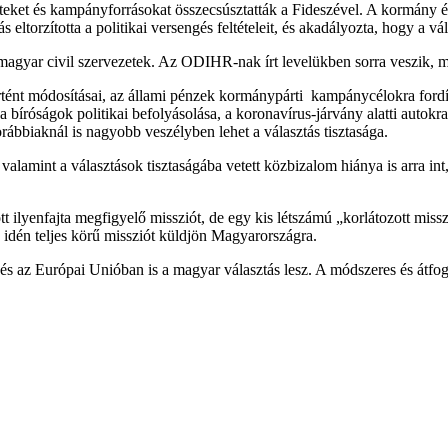
eneteket és kampányforrásokat összecsúsztatták a Fideszével. A kormány
 eltorzította a politikai versengés feltételeit, és akadályozta, hogy a 
agyar civil szervezetek. Az ODIHR-nak írt levelükben sorra veszik, mik 
örtént módosításai, az állami pénzek kormánypárti kampánycélokra ford
a bíróságok politikai befolyásolása, a koronavírus-járvány alatti autok
ábbiaknál is nagyobb veszélyben lehet a választás tisztasága.
, valamint a választások tisztaságába vetett közbizalom hiánya is arra
ilyenfajta megfigyelő missziót, de egy kis létszámú „korlátozott miss
 idén teljes körű missziót küldjön Magyarországra.
az Európai Unióban is a magyar választás lesz. A módszeres és átfogó