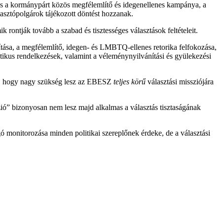
 és a kormánypárt közös megfélemlítő és idegenellenes kampánya, a
választópolgárok tájékozott döntést hozzanak.
rontják tovább a szabad és tisztességes választások feltételeit.
ítása, a megfélemlítő, idegen- és LMBTQ-ellenes retorika felfokozása,
ratikus rendelkezések, valamint a véleménynyilvánítási és gyülekezési
 int, hogy nagy szükség lesz az EBESZ
teljes körű
választási missziójára
zió” bizonyosan nem lesz majd alkalmas a választás tisztaságának
 monitorozása minden politikai szereplőnek érdeke, de a választási