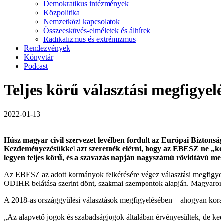
Demokratikus intézmények
Közpolitika
Nemzetközi kapcsolatok
Összeesküvés-elméletek és álhírek
Radikalizmus és extrémizmus
Rendezvények
Könyvtár
Podcast
Teljes körű választási megfigyel
2022-01-13
Húsz magyar civil szervezet levélben fordult az Európai Bizto
Kezdeményezésükkel azt szeretnék elérni, hogy az EBESZ ne „korlá
legyen teljes körű, és a szavazás napján nagyszámú rövidtávú meg
Az EBESZ az adott kormányok felkérésére végez választási megfigyelé
ODIHR belátása szerint dönt, szakmai szempontok alapján. Magyaror
A 2018-as országgyűlési választások megfigyelésében – ahogyan korább
„Az alapvető jogok és szabadságjogok általában érvényesültek, de ke