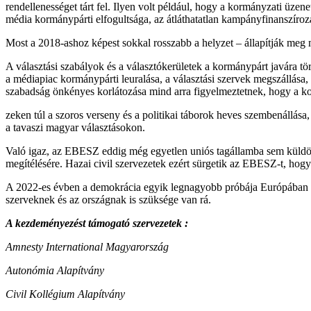
rendellenességet tárt fel. Ilyen volt például, hogy a kormányzati üz
média kormánypárti elfogultsága, az átláthatatlan kampányfinanszírozás
Most a 2018-ashoz képest sokkal rosszabb a helyzet – állapítják meg m
A választási szabályok és a választókerületek a kormánypárt javára t
a médiapiac kormánypárti leuralása, a választási szervek megszállása, 
szabadság önkényes korlátozása mind arra figyelmeztetnek, hogy a kor
zeken túl a szoros verseny és a politikai táborok heves szembenállása
a tavaszi magyar választásokon.
Való igaz, az EBESZ eddig még egyetlen uniós tagállamba sem küldött 
megítélésére. Hazai civil szervezetek ezért sürgetik az EBESZ-t, hogy
A 2022-es évben a demokrácia egyik legnagyobb próbája Európában és 
szerveknek és az országnak is szüksége van rá.
A kezdeményezést támogató szervezetek :
Amnesty International Magyarország
Autonómia Alapítvány
Civil Kollégium Alapítvány