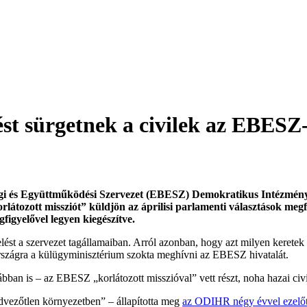
ést sürgetnek a civilek az EBESZ
nsági és Együttműködési Szervezet (EBESZ) Demokratikus Intézmé
tozott missziót” küldjön az áprilisi parlamenti választások megfi
figyelővel legyen kiegészítve.
st a szervezet tagállamaiban. Arról azonban, hogy azt milyen keretek 
szágra a külügyminisztérium szokta meghívni az EBESZ hivatalát.
an is – az EBESZ „korlátozott misszióval” vett részt, noha hazai civi
dvezőtlen környezetben” – állapította meg
az ODIHR négy évvel ezelőtt