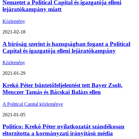
Nemzetet a Political Capital és igazgatója elleni
lejáratókampány miatt
Közlemény
2021-02-18
A bíróság szerint is hazugságban fogant a Political
Capital és igazgatója elleni lejáratókampány
Közlemény
2021-01-29
Krekó Péter büntetőfeljelentést tett Bayer Zsolt,
Menczer Tamás és Bácskai Balázs ellen
A Political Capital közleménye
2021-01-05
Politico: Krekó Péter nyilatkozatát szándékosan
eltorzította a kormányzati irányítású média