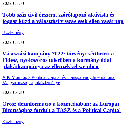
2022-03-30
Több száz civil őrszem, szórólapozó aktivista és
jogász küzd a választási visszaélések ellen vasárnap
Közlemény
2022-03-30
Választási kampány 2022: törvényt sérthetett a
Fidesz, nyolcszoros túlerőben a kormányoldal
plakátkampánya az ellenzékkel szemben
A K-Monitor, a Political Capital és Transparency International
Magyarország sajtóközleménye
2022-03-29
Orosz dezinformáció a közmédiában: az Európai
Bizottsághoz fordult a TASZ és a Political Capital
Közlemény