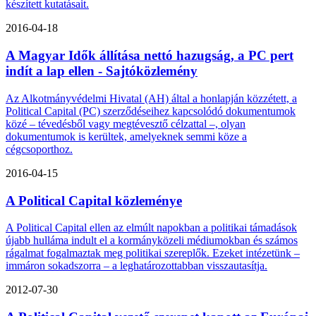
készített kutatásait.
2016-04-18
A Magyar Idők állítása nettó hazugság, a PC pert
indít a lap ellen - Sajtóközlemény
Az Alkotmányvédelmi Hivatal (AH) által a honlapján közzétett, a
Political Capital (PC) szerződéseihez kapcsolódó dokumentumok
közé – tévedésből vagy megtévesztő célzattal –, olyan
dokumentumok is kerültek, amelyeknek semmi köze a
cégcsoporthoz.
2016-04-15
A Political Capital közleménye
A Political Capital ellen az elmúlt napokban a politikai támadások
újabb hulláma indult el a kormányközeli médiumokban és számos
rágalmat fogalmaztak meg politikai szereplők. Ezeket intézetünk –
immáron sokadszorra – a leghatározottabban visszautasítja.
2012-07-30