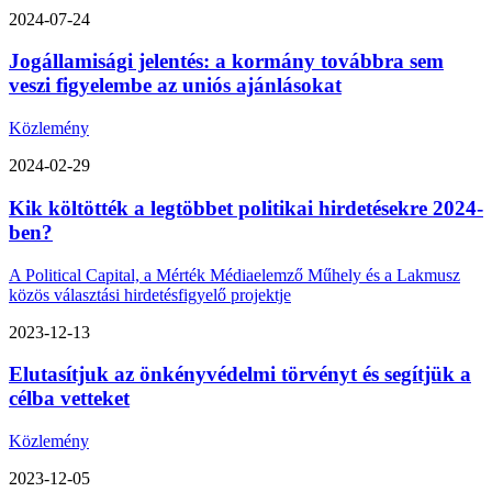
2024-07-24
Jogállamisági jelentés: a kormány továbbra sem
veszi figyelembe az uniós ajánlásokat
Közlemény
2024-02-29
Kik költötték a legtöbbet politikai hirdetésekre 2024-
ben?
A Political Capital, a Mérték Médiaelemző Műhely és a Lakmusz
közös választási hirdetésfigyelő projektje
2023-12-13
Elutasítjuk az önkényvédelmi törvényt és segítjük a
célba vetteket
Közlemény
2023-12-05