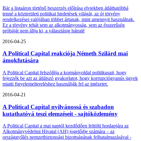
Bár a listaáron történő beszerzés előírása elviekben átláthatóbbá
tenné a közterületi politikai hirdetések világát, az új törvény
rendelkezései valójában többet ártanak, mint amennyit használnak.
Ez a törvény tehát sem az alkotmányosság, sem az ésszerűség
próbáját nem állja ki, a választásig hátralé
2016-04-25
A Political Capital reakciója Németh Szilárd mai
ámokfutására
A Political Capital felszólítja a kormányoldal politikusait, hogy
fejezzék be azt az átlátszó gyakorlatot, hogy korrupciógyanús ügyek
miatti figyelemeltereléshez használják fel az intézetet.
2016-04-21
A Political Capital nyilvánossá és szabadon
kutathatóvá teszi elemzéseit - sajtóközlemény
A Political Capital a mai naptól kezdődően feltölti honlapjára az
Alkotmányvédelmi Hivatal (AH) jogelődje számára – az
országgyűlés nemzetbiztonsági bizottságának felhatalmazásával -