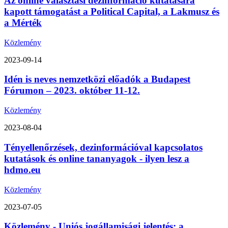
Az online választási dezinformáció kutatására
kapott támogatást a Political Capital, a Lakmusz és
a Mérték
Közlemény
2023-09-14
Idén is neves nemzetközi előadók a Budapest
Fórumon – 2023. október 11-12.
Közlemény
2023-08-04
Tényellenőrzések, dezinformációval kapcsolatos
kutatások és online tananyagok - ilyen lesz a
hdmo.eu
Közlemény
2023-07-05
Közlemény - Uniós jogállamisági jelentés: a