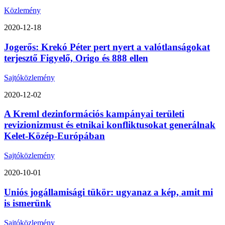
Közlemény
2020-12-18
Jogerős: Krekó Péter pert nyert a valótlanságokat
terjesztő Figyelő, Origo és 888 ellen
Sajtóközlemény
2020-12-02
A Kreml dezinformációs kampányai területi
revizionizmust és etnikai konfliktusokat generálnak
Kelet-Közép-Európában
Sajtóközlemény
2020-10-01
Uniós jogállamisági tükör: ugyanaz a kép, amit mi
is ismerünk
Sajtóközlemény