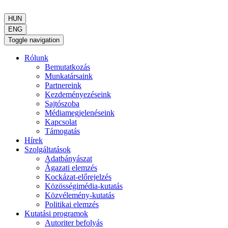
HUN
ENG
Toggle navigation
Rólunk
Bemutatkozás
Munkatársaink
Partnereink
Kezdeményezéseink
Sajtószoba
Médiamegjelenéseink
Kapcsolat
Támogatás
Hírek
Szolgáltatások
Adatbányászat
Ágazati elemzés
Kockázat-előrejelzés
Közösségimédia-kutatás
Közvélemény-kutatás
Politikai elemzés
Kutatási programok
Autoriter befolyás