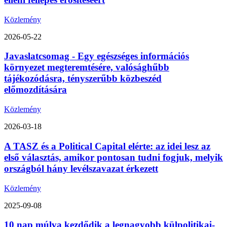
Közlemény
2026-05-22
Javaslatcsomag - Egy egészséges információs
környezet megteremtésére, valósághűbb
tájékozódásra, tényszerűbb közbeszéd
előmozdítására
Közlemény
2026-03-18
A TASZ és a Political Capital elérte: az idei lesz az
első választás, amikor pontosan tudni fogjuk, melyik
országból hány levélszavazat érkezett
Közlemény
2025-09-08
10 nap múlva kezdődik a legnagyobb külpolitikai-