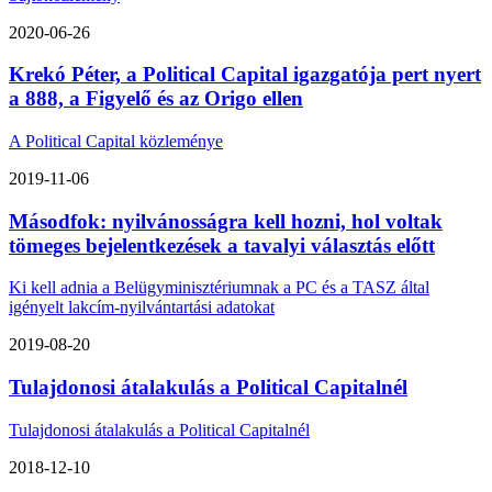
2020-06-26
Krekó Péter, a Political Capital igazgatója pert nyert
a 888, a Figyelő és az Origo ellen
A Political Capital közleménye
2019-11-06
Másodfok: nyilvánosságra kell hozni, hol voltak
tömeges bejelentkezések a tavalyi választás előtt
Ki kell adnia a Belügyminisztériumnak a PC és a TASZ által
igényelt lakcím-nyilvántartási adatokat
2019-08-20
Tulajdonosi átalakulás a Political Capitalnél
Tulajdonosi átalakulás a Political Capitalnél
2018-12-10