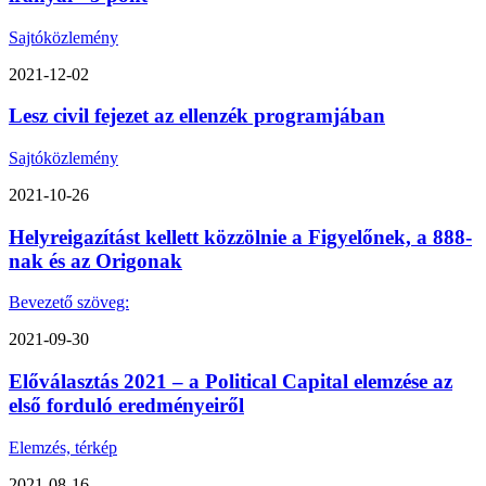
Sajtóközlemény
2021-12-02
Lesz civil fejezet az ellenzék programjában
Sajtóközlemény
2021-10-26
Helyreigazítást kellett közzölnie a Figyelőnek, a 888-
nak és az Origonak
Bevezető szöveg:
2021-09-30
Előválasztás 2021 – a Political Capital elemzése az
első forduló eredményeiről
Elemzés, térkép
2021-08-16