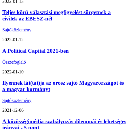
2022-01-13
Teljes körű választási megfigyelést sürgetnek a
civilek az EBESZ-nél
Sajtóközlemény
2022-01-12
A Political Capital 2021-ben
Összefoglaló
2022-01-10
Ilyennek lát(tat)ja az orosz sajtó Magyarországot és
a magyar kormányt
Sajtóközlemény
2021-12-06
A közösségimédia-szabályozás dilemmái és lehetséges
irányai - 5 pont