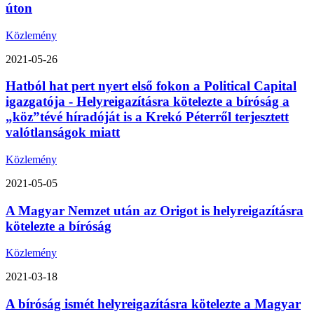
úton
Közlemény
2021-05-26
Hatból hat pert nyert első fokon a Political Capital
igazgatója - Helyreigazításra kötelezte a bíróság a
„köz”tévé híradóját is a Krekó Péterről terjesztett
valótlanságok miatt
Közlemény
2021-05-05
A Magyar Nemzet után az Origot is helyreigazításra
kötelezte a bíróság
Közlemény
2021-03-18
A bíróság ismét helyreigazításra kötelezte a Magyar