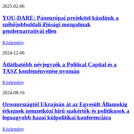
2025-02-06
YOU-DARE: Páneurópai projekttel küzdünk a
szélsőjobboldali ifjúsági mozgalmak
gendernarratívái ellen
Közlemény
2024-12-06
Átláthatóbb névjegyzék a Political Capital és a
TASZ kezdeményezése nyomán
Közlemény
2024-08-16
Oroszországtól Ukrajnán át az Egyesült Államokig
érkeznek nemzetközi hírű szakértők és politikusok a
legnagyobb hazai külpolitikai konferenciára
Közlemény