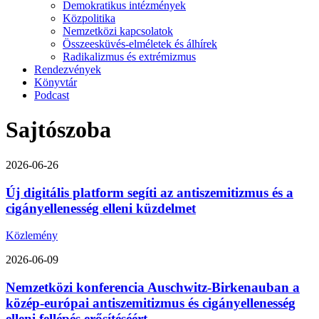
Demokratikus intézmények
Közpolitika
Nemzetközi kapcsolatok
Összeesküvés-elméletek és álhírek
Radikalizmus és extrémizmus
Rendezvények
Könyvtár
Podcast
Sajtószoba
2026-06-26
Új digitális platform segíti az antiszemitizmus és a
cigányellenesség elleni küzdelmet
Közlemény
2026-06-09
Nemzetközi konferencia Auschwitz-Birkenauban a
közép-európai antiszemitizmus és cigányellenesség
elleni fellépés erősítéséért