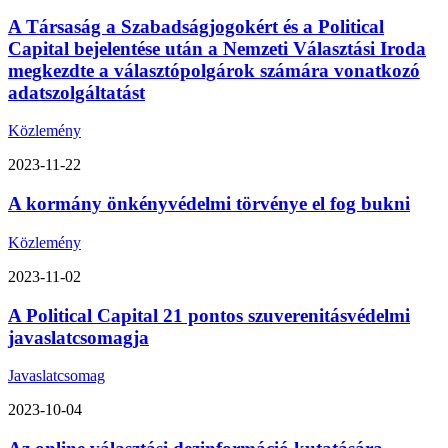
A Társaság a Szabadságjogokért és a Political
Capital bejelentése után a Nemzeti Választási Iroda
megkezdte a választópolgárok számára vonatkozó
adatszolgáltatást
Közlemény
2023-11-22
A kormány önkényvédelmi törvénye el fog bukni
Közlemény
2023-11-02
A Political Capital 21 pontos szuverenitásvédelmi
javaslatcsomagja
Javaslatcsomag
2023-10-04