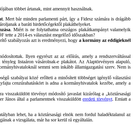
valójában többet ártanak, mint amennyit használnak.
at
. Mert bár minden parlamenti párt, így a Fidesz számára is drágább
ároljanak a baráti hirdetőcégektől plakáthelyeket.
nzása
. Miért is ne folytathatna országos plakátkampányt valamelyik
ÖF tette a 2014-es választást megelőző időszakban?
zerítő szabályozás azt is eredményezi, hogy
a kormány az eddigieknél
osítottak. Ilyen egyrészt az az előírás, amely a rendszerváltással
k tényleg listaáron vásárolnak-e plakátot. Az Alaptörvényen alapuló,
 kormányhivataloknál semmi sem inkább államigazgatási szerv. Nem is
égű szabályai közé erőlteti a minősített többséget igénylő választási
 egyfajta cenzúrahatáskört is adna a kormányhivatalok kezébe, amely a
a visszaküldött törvényt módosító javaslat kizárólag a „köztársasági
er János által a parlamentnek visszaküldött
eredeti törvényt
. Emiatt a
tályban lehet, ha a köztársasági elnök nem fordul haladéktalanul az
nak a vizsgálata, már ha sor kerül rá egyáltalán.