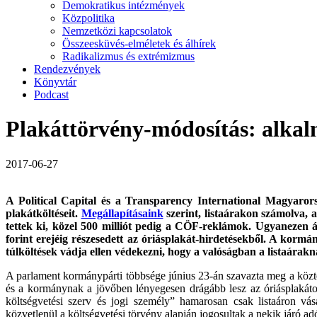
Demokratikus intézmények
Közpolitika
Nemzetközi kapcsolatok
Összeesküvés-elméletek és álhírek
Radikalizmus és extrémizmus
Rendezvények
Könyvtár
Podcast
Plakáttörvény-módosítás: alkal
2017-06-27
A Political Capital és a Transparency International Magyaror
plakátköltéseit.
Megállapításaink
szerint, listaárakon számolva, a
tettek ki, közel 500 milliót pedig a CÖF-reklámok. Ugyanezen ár
forint erejéig részesedett az óriásplakát-hirdetésekből. A korm
túlköltések vádja ellen védekezni, hogy a valóságban a listaárakn
A parlament kormánypárti többsége június 23-án szavazta meg a közter
és a kormánynak a jövőben lényegesen drágább lesz az óriásplakátok
költségvetési szerv és jogi személy” hamarosan csak listaáron vá
közvetlenül a költségvetési törvény alapján jogosultak a nekik járó ad