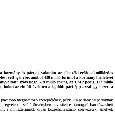
 kormány és pártjai, valamint az ellenzéki erők sokmilliárdos
ést vett igénybe, amiből 430 millió forintot a kormány hirdetései
ányváltók” szövetsége 519 millió forint, az LMP pedig 317 millió
t, holott az elmúlt években a legtöbb párt épp azzal igyekezett a
si piac több meghatározó szereplőjének, például a parlamenti pártoknak
ségvetésről szóló törvényben nevesített és támogatásban részesített
amint a minisztériumok olyan közpénzhasználó szervezetek, amelyek