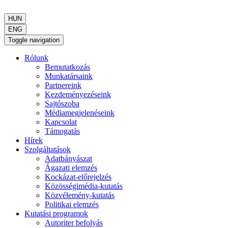
HUN
ENG
Toggle navigation
Rólunk
Bemutatkozás
Munkatársaink
Partnereink
Kezdeményezéseink
Sajtószoba
Médiamegjelenéseink
Kapcsolat
Támogatás
Hírek
Szolgáltatások
Adatbányászat
Ágazati elemzés
Kockázat-előrejelzés
Közösségimédia-kutatás
Közvélemény-kutatás
Politikai elemzés
Kutatási programok
Autoriter befolyás