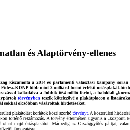
matlan és Alaptörvény-ellenes
szág kiszámolta a 2014-es parlamenti választási kampány során a
 Fidesz-KDNP több mint 2 milliárd forint értékű óriásplakát-hirdet
azással kalkulálva a Jobbik 664 millió forint, a baloldali „korm
ánypártok
törvényben
teszik kötelezővé a plakátpiacon a listaáraka
ál sokkal olcsóbban vásároltak hirdetéseket.
ületi plakátolást korlátok közé szorító
törvényt
. A közterületi hirdeté
on történő reklámozás. A törvény értelmében ugyanis a „központi költ
sárolhat majd óriásplakátot. Márpedig az Országgyűlés pártjai, val
ófizetői támogatásra.