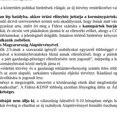
 a közterületi politikai hirdetések világát, az új törvény rendelkezései 
an lép hatályba, akkor óriási előnyhöz juttatja a kormánypártok
onló álcivil szervezeteket semmi sem akadályozná, hogy listaár alatt vás
yarázat arra, miért éri meg a Fidesz számára a
kamupártok burjá
t, és olcsón vett plakátokon járatná le az ellenzéki erőket, ahogy a C
sztériumokat, a jelenleginél drágább, listaáron történő hirdetésre kénys
llalkozók zsebében
.
tes Magyarország Alaptörvényével
.
ők 2/3-ának a szavazatát igénylő szabályokat egyszerű többséggel mód
lításával a kormányhivatalokra bízná annak ellenőrzését, hogy a párto
rv a párt gazdasági-pénzügyi ellenőrzésére nem jogosult”, márpedig a
kormányhivatal közül melyik járna el.
p-védelmi törvény és a gazdasági reklámtevékenység szintén feles többs
és az azon alapuló, sarkalatos választási eljárási törvényt. Ráadásul
ávolítására is jogosult lesz.
nyt is megszegték, miszerint a köztársasági elnök által megfontolásr
vonatkozhat”. A Fidesz-KDNP többség azonban lényegileg átírta az Ád
 kétséges
.
óbáját nem állja ki
, a választásig hátralévő 9-10 hónapban mégis ha
vekig is eltarthat az új szabályok Alaptörvénnyel fennálló összhangjá