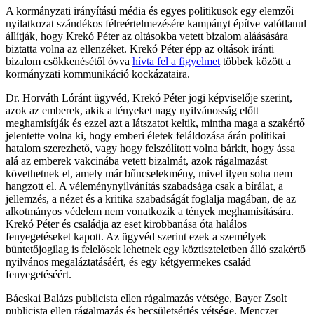
A kormányzati irányítású média és egyes politikusok egy elemzői
nyilatkozat szándékos félreértelmezésére kampányt építve valótlanul
állítják, hogy Krekó Péter az oltásokba vetett bizalom aláásására
biztatta volna az ellenzéket. Krekó Péter épp az oltások iránti
bizalom csökkenésétől óvva
hívta fel a figyelmet
többek között a
kormányzati kommunikáció kockázataira.
Dr. Horváth Lóránt ügyvéd, Krekó Péter jogi képviselője szerint,
azok az emberek, akik a tényeket nagy nyilvánosság előtt
meghamisítják és ezzel azt a látszatot keltik, mintha maga a szakértő
jelentette volna ki, hogy emberi életek feláldozása árán politikai
hatalom szerezhető, vagy hogy felszólított volna bárkit, hogy ássa
alá az emberek vakcinába vetett bizalmát, azok rágalmazást
követhetnek el, amely már bűncselekmény, mivel ilyen soha nem
hangzott el. A véleménynyilvánítás szabadsága csak a bírálat, a
jellemzés, a nézet és a kritika szabadságát foglalja magában, de az
alkotmányos védelem nem vonatkozik a tények meghamisítására.
Krekó Péter és családja az eset kirobbanása óta halálos
fenyegetéseket kapott. Az ügyvéd szerint ezek a személyek
büntetőjogilag is felelősek lehetnek egy köztiszteletben álló szakértő
nyilvános megaláztatásáért, és egy kétgyermekes család
fenyegetéséért.
Bácskai Balázs publicista ellen rágalmazás vétsége, Bayer Zsolt
publicista ellen rágalmazás és becsületsértés vétsége, Menczer