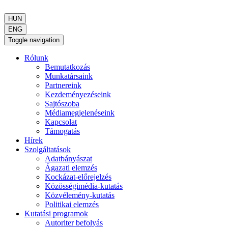
HUN
ENG
Toggle navigation
Rólunk
Bemutatkozás
Munkatársaink
Partnereink
Kezdeményezéseink
Sajtószoba
Médiamegjelenéseink
Kapcsolat
Támogatás
Hírek
Szolgáltatások
Adatbányászat
Ágazati elemzés
Kockázat-előrejelzés
Közösségimédia-kutatás
Közvélemény-kutatás
Politikai elemzés
Kutatási programok
Autoriter befolyás