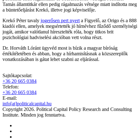
Tamás államtitkár ellen pedig rágalmazás vétsége miatt indította meg
a büntetőeljárást Krekó, illetve jogi képviselője.
Krekó Péter tavaly
jogerősen pert nyert
a Figyelő, az Origo és a 888
kiadói ellen, amelyek megsértették jó hírnévhez fűződő személyiségi
jogát, amikor valótlanul híresztelték róla, hogy titkos brit
pszichológiai hadviselési akcióban vett volna részt.
Dr. Horváth Lóránt ügyvéd most is bízik a magyar bíróság
értékítéletében és abban, hogy a hírhamisításnak a közszereplők
vonatkozásában is gátat lehet szabni az eljárással.
Sajtókapcsolat:
+36 20 665 0384
Telefon:
+36 20 665 0384
E-mail:
info[at]politicalcapital.hu
Copyright 2026. Political Capital Policy Research and Consulting
Institute. Minden jog fenntartva.