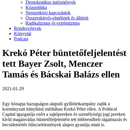
Demokratikus intézmények
Közpolitika
Nemzetközi kapcsolatok
Összeesküvés-elméletek és álhírek
Radikalizmus és extrémizmus
Rendezvények
Könyvtár
Podcast
Krekó Péter büntetőfeljelentést
tett Bayer Zsolt, Menczer
Tamás és Bácskai Balázs ellen
2021-01-29
Egy hónapja hazugságon alapuló gyűlöletkampány zajlik a
kormányzati irányítású médiában Krekó Péter ellen. A Political
Capital igazgatója ezért a sajtópereken és személyiségi jogi pereken
kívül magánvádas büntetőfeljelentést tett többrendbeli rágalmazás és
becsületsértés bűncselekmények alapos gyanúja miatt is.