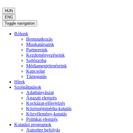
HUN
ENG
Toggle navigation
Rólunk
Bemutatkozás
Munkatársaink
Partnereink
Kezdeményezéseink
Sajtószoba
Médiamegjelenéseink
Kapcsolat
Támogatás
Hírek
Szolgáltatások
Adatbányászat
Ágazati elemzés
Kockázat-előrejelzés
Közösségimédia-kutatás
Közvélemény-kutatás
Politikai elemzés
Kutatási programok
Autoriter befolyás