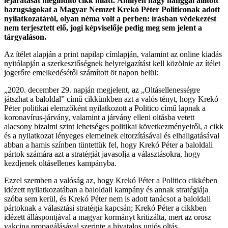
lejáratását megindító cikk miatt.
Amilyen nagy hanggal állított
hazugságokat a Magyar Nemzet Krekó Péter Politiconak adott
nyilatkozatáról, olyan néma volt a perben: írásban védekezést
nem terjesztett elő, jogi képviselője pedig meg sem jelent a
tárgyaláson.
Az ítélet alapján a print napilap címlapján, valamint az online kiadás
nyitólapján a szerkesztőségnek helyreigazítást kell közölnie az ítélet
jogerőre emelkedésétől számított öt napon belül:
„2020. december 29. napján megjelent, az „Oltásellenességre
játszhat a baloldal” című cikkünkben azt a valós tényt, hogy Krekó
Péter politikai elemzőként nyilatkozott a Politico című lapnak a
koronavírus-járvány, valamint a járvány elleni oltásba vetett
alacsony bizalmi szint lehetséges politikai következményeiről, a cikk
és a nyilatkozat lényeges elemeinek eltorzításával és elhallgatásával
abban a hamis színben tüntettük fel, hogy Krekó Péter a baloldali
pártok számára azt a stratégiát javasolja a választásokra, hogy
kezdjenek oltásellenes kampányba.
Ezzel szemben a valóság az, hogy Krekó Péter a Politico cikkében
idézett nyilatkozatában a baloldali kampány és annak stratégiája
szóba sem kerül, és Krekó Péter nem is adott tanácsot a baloldali
pártoknak a választási stratégia kapcsán; Krekó Péter a cikkben
idézett álláspontjával a magyar kormányt kritizálta, mert az orosz
vakcina propagálásával szerinte a hivatalos uniós oltás