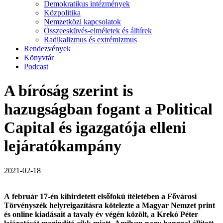
Demokratikus intézmények
Közpolitika
Nemzetközi kapcsolatok
Összeesküvés-elméletek és álhírek
Radikalizmus és extrémizmus
Rendezvények
Könyvtár
Podcast
A bíróság szerint is
hazugságban fogant a Political
Capital és igazgatója elleni
lejáratókampány
2021-02-18
A február 17-én kihirdetett elsőfokú ítéletében a Fővárosi
Törvényszék helyreigazításra kötelezte a Magyar Nemzet print
és online kiadásait a tavaly év végén közölt, a Krekó Péter