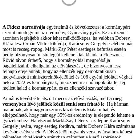
A Fidesz narratívája
egyértelmű és következetes: a kormánypárt
szerint mindegy mi az eredmény, Gyurcsány győz. Ez az üzenet
azonban legfeljebb akkor lehet működőképes, ha valóban Dobrev
Klára lesz Orbán Viktor kihívója, Karácsony Gergely esetében már
most is recseg-ropog, Márki-Zay Péter esetleges befutása esetén
pedig bizonyosan új stratégiát kellene kialakítania a Fidesznek.
Rövid távon érthető, hogy a kormányoldal megpróbálja
bagatellizálni, elhallgatni az előválasztást, de bizonyosan lesz
felhajtó ereje annak, hogy az ellenzék egy demokratikusan
megválasztott miniszterelnök-jelölttel és 106 egyéni jelölttel vághat
neki a 2022-es kampánynak, miközben már hónapok óta fej-fej
mellett halad a kormánypárti és az ellenzéki szavazótábor.
Annál is kevésbé lejátszott meccs az előválasztás, mert
a még
versenyben lévő jelöltek közül senki sem írható le.
Ha hárman
maradnak, akár nagyon szoros küzdelem is kialakulhat, és
elképzelhető, hogy már egy 35%-os eredmény is elegendő lehetne a
győzelemhez. Ha viszont Márki-Zay Péter visszalépne Karácsony
Gergely javára, vagy esetleg fordítva, máris Dobrev Klára számítana
kevésbé esélyesnek. A DK-s jelölt ugyanis versenytársaihoz képest
vélhetően jóval kisebb arányban számíthat a kieső aspiránsok