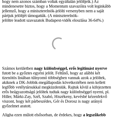
hogy nem azonos számban voltak egyáltalán jelöltjeik.) Az
mindenesetre biztos, hogy a Momentum szavazóira volt leginkább
jellemző, hogy a miniszterelnök-jelölti versenyben nem a saját
pártjuk jelöltjét támogatták. (A miniszterelnök-
jelöltre leadott szavazatok Budapest-vidék eloszlása 36-64%.)
Számos kerületben
nagy különbséggel, erős legitimást nyerve
futott be a győztes egyéni jelölt. Feltűnő, hogy az alábbi két
tizenötös listában túlnyomó többségben vannak azok a jelöltek,
akiknek a DK-Jobbik-megállapodás következtében nem kellett
legfőbb vetélytársukkal megküzdeniük. Rajtuk kívül a kifejezetten
erős beágyazottságú jelöltek tudtak nagy különbséggel nyerni, pl.
Hiller, Márki-Zay, Szél, Szabó, Hiszékeny, kevésbé kézenfekvő
viszont, hogy két párbeszédes, Gér és Dorosz is nagy arányú
győzelmet aratott.
Aligha ezen múlott elsősorban, de érdekes, hogy
a legszűkebb