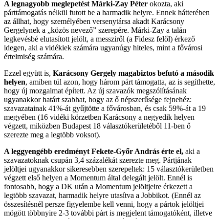
A legnagyobb meglepetést Márki-Zay Péter
okozta, aki
párttámogatás nélkül futott be a harmadik helyre. Ennek hátterében
az állhat, hogy személyében versenytársa akadt Karácsony
Gergelynek a „közös nevező” szerepére. Márki-Zay a talán
legkevésbé elutasított jelölt, a messziről (a Fidesz felől) érkező
idegen, aki a vidékiek számára ugyanúgy hiteles, mint a fővárosi
értelmiség számára.
Ezzel együtt is,
Karácsony Gergely magabiztos befutó a második
helyen
, amiben túl azon, hogy három párt támogatta, az is segíthette,
hogy új mozgalmat épített. Az új szavazók megszólításának
ugyanakkor határt szabhat, hogy az ő népszerűsége fejnehéz:
szavazatainak 41%-át gyűjtötte a fővárosban, és csak 59%-át a 19
megyében (16 vidéki körzetben Karácsony a negyedik helyen
végzett, miközben Budapest 18 választókerületéből 11-ben ő
szerezte meg a legtöbb voksot).
A leggyengébb eredményt Fekete-Győr András érte el,
aki a
szavazatoknak csupán 3,4 százalékát szerezte meg. Pártjának
jelöltjei ugyanakkor sikeresebben szerepeltek: 15 választókerületben
végzett első helyen a Momentum által delegált jelölt. Ennél is
fontosabb, hogy a DK után a Momentum jelöltjeire érkezett a
legtöbb szavazat, harmadik helyre utasítva a Jobbikot. (Ennél az
összesítésnél persze figyelembe kell venni, hogy a pártok jelöltjei
mögött többnyire 2-3 további párt is megjelent támogatóként, illetve