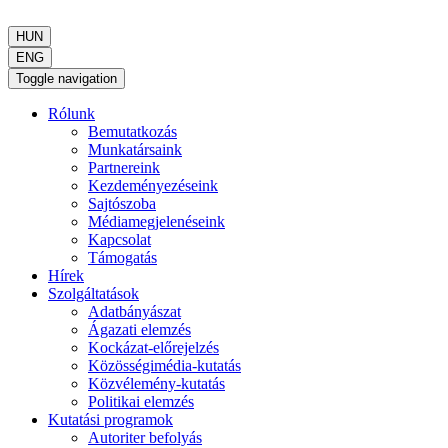
HUN
ENG
Toggle navigation
Rólunk
Bemutatkozás
Munkatársaink
Partnereink
Kezdeményezéseink
Sajtószoba
Médiamegjelenéseink
Kapcsolat
Támogatás
Hírek
Szolgáltatások
Adatbányászat
Ágazati elemzés
Kockázat-előrejelzés
Közösségimédia-kutatás
Közvélemény-kutatás
Politikai elemzés
Kutatási programok
Autoriter befolyás