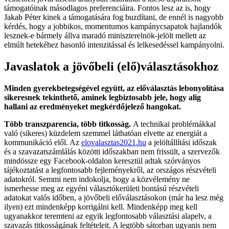
támogatóinak másodlagos preferenciáira. Fontos lesz az is, hogy
Jakab Péter kinek a támogatására fog buzdítani, de ennél is nagyobb
kérdés, hogy a jobbikos, momentumos kampánycsapatok hajlandók
lesznek-e bármely állva maradó miniszterelnök-jelölt mellett az
elmúlt hetekéhez hasonló intenzitással és lelkesedéssel kampányolni.
Javaslatok a jövőbeli (elő)választásokhoz
Minden gyerekbetegségével együtt, az előválasztás lebonyolítása
sikeresnek tekinthető, aminek legbiztosabb jele, hogy alig
hallani az eredményeket megkérdőjelező hangokat.
Több transzparencia, több titkosság.
A technikai problémákkal
való (sikeres) küzdelem szemmel láthatóan elvette az energiát a
kommunikáció elől. Az
elovalasztas2021.hu
a jelöltállítási időszak
és a szavazatszámlálás közötti időszakban nem frissült, a szervezők
mindössze egy Facebook-oldalon keresztül adtak szórványos
tájékoztatást a legfontosabb fejleményekről, az országos részvételi
adatokról. Semmi nem indokolja, hogy a közvélemény ne
ismerhesse meg az egyéni választókerületi bontású részvételi
adatokat valós időben, a jövőbeli előválasztásokon (már ha lesz még
ilyen) ezt mindenképp korrigálni kell. Mindenképp meg kell
ugyanakkor teremteni az egyik legfontosabb választási alapelv, a
szavazás titkosságának feltételeit. A legtöbb sátorban ugyanis nem