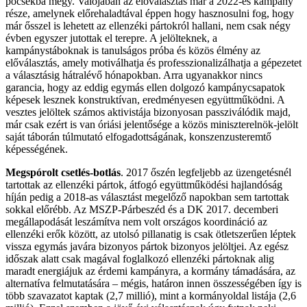
pocsékba megy. Valójában az előválasztás már a 2022-es kampány
része, amelynek előrehaladtával éppen hogy hasznosulni fog, hogy
már ősszel is lehetett az ellenzéki pártokról hallani, nem csak négy
évben egyszer jutottak el terepre. A jelölteknek, a
kampánystáboknak is tanulságos próba és közös élmény az
előválasztás, amely motiválhatja és professzionalizálhatja a gépezetet
a választásig hátralévő hónapokban. Arra ugyanakkor nincs
garancia, hogy az eddig egymás ellen dolgozó kampánycsapatok
képesek lesznek konstruktívan, eredményesen együttműködni. A
vesztes jelöltek számos aktivistája bizonyosan passziválódik majd,
már csak ezért is van óriási jelentősége a közös miniszterelnök-jelölt
saját táborán túlmutató elfogadottságának, konszenzusteremtő
képességének.
Megspórolt csetlés-botlás
. 2017 őszén legfeljebb az üzengetésnél
tartottak az ellenzéki pártok, átfogó együttműködési hajlandóság
híján pedig a 2018-as választást megelőző napokban sem tartottak
sokkal előrébb. Az MSZP-Párbeszéd és a DK 2017. decemberi
megállapodását leszámítva nem volt országos koordináció az
ellenzéki erők között, az utolsó pillanatig is csak ötletszerűen léptek
vissza egymás javára bizonyos pártok bizonyos jelöltjei. Az egész
időszak alatt csak magával foglalkozó ellenzéki pártoknak alig
maradt energiájuk az érdemi kampányra, a kormány támadására, az
alternatíva felmutatására – mégis, határon innen összességében így is
több szavazatot kaptak (2,7 millió), mint a kormányoldal listája (2,6