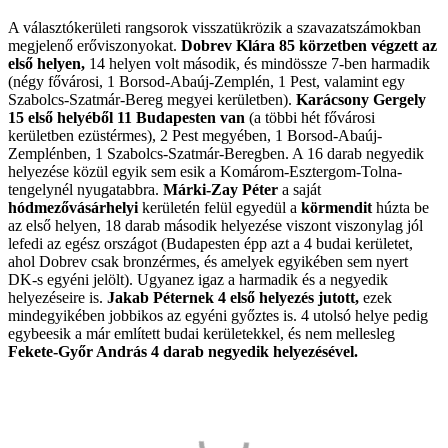
A választókerületi rangsorok visszatükrözik a szavazatszámokban
megjelenő erőviszonyokat.
Dobrev Klára 85 körzetben végzett az
első helyen,
14 helyen volt második, és mindössze 7-ben harmadik
(négy fővárosi, 1 Borsod-Abaúj-Zemplén, 1 Pest, valamint egy
Szabolcs-Szatmár-Bereg megyei kerületben).
Karácsony Gergely
15 első helyéből 11 Budapesten van
(a többi hét fővárosi
kerületben ezüstérmes), 2 Pest megyében, 1 Borsod-Abaúj-
Zemplénben, 1 Szabolcs-Szatmár-Beregben. A 16 darab negyedik
helyezése közül egyik sem esik a Komárom-Esztergom-Tolna-
tengelynél nyugatabbra.
Márki-Zay Péter
a saját
hódmezővásárhelyi
kerületén felül egyedül a
körmendit
húzta be
az első helyen, 18 darab második helyezése viszont viszonylag jól
lefedi az egész országot (Budapesten épp azt a 4 budai kerületet,
ahol Dobrev csak bronzérmes, és amelyek egyikében sem nyert
DK-s egyéni jelölt). Ugyanez igaz a harmadik és a negyedik
helyezéseire is.
Jakab Péternek 4 első helyezés jutott,
ezek
mindegyikében jobbikos az egyéni győztes is. 4 utolsó helye pedig
egybeesik a már említett budai kerületekkel, és nem mellesleg
Fekete-Győr András 4 darab negyedik helyezésével.