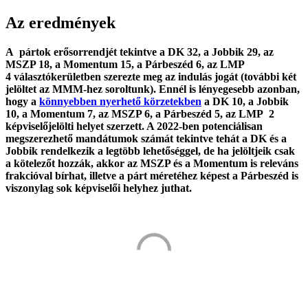
Az eredmények
A pártok erősorrendjét tekintve a DK 32, a Jobbik 29, az
MSZP 18, a Momentum 15, a Párbeszéd 6, az LMP
4 választókerületben szerezte meg az indulás jogát (további két
jelöltet az MMM-hez soroltunk). Ennél is lényegesebb azonban,
hogy a
könnyebben nyerhető körzetekben
a DK 10, a Jobbik
10, a Momentum 7, az MSZP 6, a Párbeszéd 5, az LMP 2
képviselőjelölti helyet szerzett. A 2022-ben potenciálisan
megszerezhető mandátumok számát tekintve tehát a DK és a
Jobbik rendelkezik a legtöbb lehetőséggel, de ha jelöltjeik csak
a kötelezőt hozzák, akkor az MSZP és a Momentum is releváns
frakcióval bírhat, illetve a párt méretéhez képest a Párbeszéd is
viszonylag sok képviselői helyhez juthat.