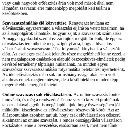
vagy csak nagyobb erőfeszítés árán volt mód mások által nem
láthatóan szavazni; erre mindenképp megoldást kell találni a
későbbiekben.
Szavazatszámlálás élő közvetítése.
Rengeteget javítana az
előválasztás, egyszersmind a választási eljárásba vetett bizalmon, ha
az állampolgárok láthatnák, hogyan zajlik a szavazatok számlálása.
A magyar gyakorlat szerint ez zárt ajtók mögött történik, de épp az
előválasztás teremthetné meg az igényt arra, hogy a hivatalos
választásaink szavazatszámlálási folyamatát kinyissuk a választók
előtt. Az esetleges csalások jelentős része megelőzhető lenne ezzel, a
nem megalapozott csalásokon alapuló összeesküvés-elméletek pedig
kevésbé termékeny táptalajra hullanának, ha minden egyes
szavazókör szavazatszámlálási folyamatába betekintést nyerhetnénk.
Az idei előválasztás már csak forráshiányossága okán sem volt
alkalmas ennek megteremtésére, de a későbbiekben mindenképp
megérné ebbe energiát fektetni.
Online szavazás csak előválasztáson.
Az online szavazás fontos
innováció, és még a rendszerleálláshoz vezető kezdeti problémák
tapasztalatával együtt is megállapíthatjuk, hogy összességében jól
működött, kiszélesítve az előválasztáson résztvevők körét. Azt az
álláspontunkat azonban tartjuk, hogy csak előválasztáson célszerű
alkalmazni az online szavazást, a rendes országgyűlési választáson
kockázatos lenne a bevezetése, elsősorban azért, mert nem tűnik