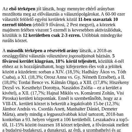
Az
első térképen
jól látszik, hogy mennyire eltérő arányban
mozdította meg az előválasztás a választópolgárokat. A 60-90 ezer
választót felölelő egyéni kerületek közül
11-ben szavaztak 10
ezernél többen
(ebből 9 fővárosi, 2 Pest megyei), a körzetek
majdnem felében viszont 5 ezernél is kevesebben aktivizálódtak,
közülük is
12 kerületben csak 2-3 ezren.
Utóbbiak mindegyike
rurális körzet.
A
második térképen
a részvételi arány
látszik, a 2018-as
országgyűlési választás
választásra jogosultjainak
bázisán.
5
fővárosi kerület kiugróan, 18% körül teljesített,
közülük 4-nél
ehhez az is hozzájárulhatott, hogy kifejezetten éles volt a jelöltek
között a küzdelem: sorban a XIV. (18,5%; Hadházy Ákos vs. Tóth
Csaba), a XI. (18,3%; Orosz Anna vs. Gy. Németh Erzsébet), a II.
(18,0%; Tordai Bence vs. Kálmán Olga), a XIII. (17,8%; Hiszékeny
Dezső vs. Keszthelyi Dorottya, Naszádos Zsófia – ez a kerület a
kivétel), a XII. (17,7%; Hajnal Miklós vs. Komáromi Zoltán, Visi
Piroska) kerületi központúak. Ennél is szembetűnőbb, hogy az a
VIII-IX. kerületi körzet is bekerült a legaktívabb 15-be (12,3%;
Jámbor András vs. Csordás Anett, Manhalter Dániel, Demeter
Márta), amely mindig a legpasszívabbak közé tartozott, 2018-ban
konkrétan a 93. helyen végzett a 106 kerületből. Leszakadva a top5-
től, 11-15% között összesen 18 körzet teljesített, a fővárosiak mellett
a budaörsi-budakeszi, a dunakeszi, az érdi, a szombathelyi és az