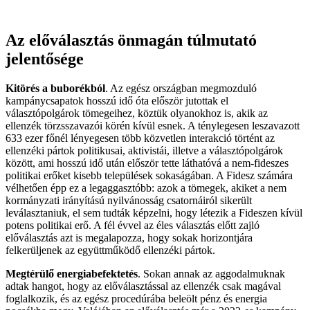
Az előválasztás önmagán túlmutató
jelentősége
Kitörés a buborékból
. Az egész országban megmozduló
kampánycsapatok hosszú idő óta először jutottak el
választópolgárok tömegeihez, köztük olyanokhoz is, akik az
ellenzék törzsszavazói körén kívül esnek. A ténylegesen leszavazott
633 ezer főnél lényegesen több közvetlen interakció történt az
ellenzéki pártok politikusai, aktivistái, illetve a választópolgárok
között, ami hosszú idő után először tette láthatóvá a nem-fideszes
politikai erőket kisebb települések sokaságában. A Fidesz számára
vélhetően épp ez a legaggasztóbb: azok a tömegek, akiket a nem
kormányzati irányítású nyilvánosság csatornáiról sikerült
leválasztaniuk, el sem tudták képzelni, hogy létezik a Fideszen kívül
potens politikai erő. A fél évvel az éles választás előtt zajló
előválasztás azt is megalapozza, hogy sokak horizontjára
felkerüljenek az együttműködő ellenzéki pártok.
Megtérülő energiabefektetés
. Sokan annak az aggodalmuknak
adtak hangot, hogy az előválasztással az ellenzék csak magával
foglalkozik, és az egész procedúrába beleölt pénz és energia