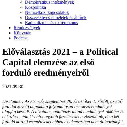
Demokratikus intézmények
Közpolitika
Nemzetközi kapcsolatok
Összeesküvés-elméletek és álhírek
Radikalizmus és extrémizmus
Rendezvények
Könyvtár
Podcast
Előválasztás 2021 – a Political
Capital elemzése az első
forduló eredményeiről
2021-09-30
Disclaimer: Az elemzés szeptember 29. és október 1. között, az első
fordulót követő napokban folyamatosan beérkező eredmények
alapján készült. A hivatalos, adatbázis-alapú eredmények október 5-
ei közlése után kisebb-nagyobb firssítéseket eszközöltünk, de a két
forduló közötti eseményeket ebben az elemzésben nem dolgoztuk fel.