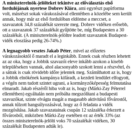
A miniszterelnök-jelölteket tekintve az előválasztás első
fordulójának nyertese Dobrev Klára
, ami egyrészt papírforma
volt, másrészt sokak várakozásával ellentétben a közelébe sem került
annak, hogy már az első fordulóban eldöntse a meccset, a
szavazatok 34,8 százalékát szerezte meg. Dobrev vidéken erősebb,
ott a szavazatok 37 százalékát gyűjtötte be, míg Budapesten a 30
százalékát. (A miniszterelnök-jelöltre leadott szavazatok Budapest-
vidék eloszlása pedig 26-74%.)
A legnagyobb vesztes Jakab Péter
, mivel az előzetes
várakozásoktól ő maradt el a leginkább. Ennek csak részben lehetett
az az oka, hogy a Jobbik szavazói eleve inkább azokon a kisebb
településeken vannak, ahol alacsonyabb szokott lenni a részvétel, és
a sátrak is csak rövidebb időre jelentek meg. Számíthatott az is, hogy
a Jobbik elnökének kampánya kifáradt, a kezdeti lendület elfogyott,
a végén nem tudott szintet ugrani, a kormányzóképesség felmutatása
elmaradt. Jakab részéről hiba volt az is, hogy (Márki-Zay Péterrel
ellentétben) egyáltalán nem próbálta megszólítani a budapesti
szavazókat, szinte elvágta magát a magasabb aktivitású fővárostól,
annak túlzott hangsúlyozásával, hogy az ő feladata a vidék
mozgósítása. Jakab szavazatainak csupán 12 százaléka érkezett a
fővárosból, miközben Márki-Zay esetében ez az érték 33% (az
összes miniszterelnök-jelölti voks 70 százalékát vidéken, 30
százalékát Budapesten adták le).