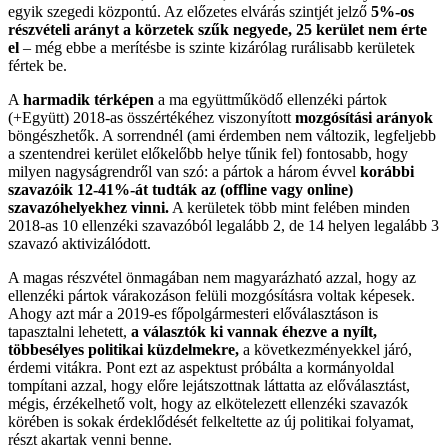
egyik szegedi központú. Az előzetes elvárás szintjét jelző
5%-os
részvételi arányt a körzetek szűk negyede, 25 kerület nem érte
el
– még ebbe a merítésbe is szinte kizárólag rurálisabb kerületek
fértek be.
A
harmadik térképen
a ma együttműködő ellenzéki pártok
(+Együtt) 2018-as összértékéhez viszonyított
mozgósítási arányok
böngészhetők. A sorrendnél (ami érdemben nem változik, legfeljebb
a szentendrei kerület előkelőbb helye tűnik fel) fontosabb, hogy
milyen nagyságrendről van szó: a pártok a három évvel
korábbi
szavazóik 12-41%-át tudták az (offline vagy online)
szavazóhelyekhez vinni.
A kerületek több mint felében minden
2018-as 10 ellenzéki szavazóból legalább 2, de 14 helyen legalább 3
szavazó aktivizálódott.
A magas részvétel önmagában nem magyarázható azzal, hogy az
ellenzéki pártok várakozáson felüli mozgósításra voltak képesek.
Ahogy azt már a 2019-es főpolgármesteri előválasztáson is
tapasztalni lehetett,
a választók ki vannak éhezve a nyílt,
többesélyes politikai küzdelmekre,
a következményekkel járó,
érdemi vitákra. Pont ezt az aspektust próbálta a kormányoldal
tompítani azzal, hogy előre lejátszottnak láttatta az előválasztást,
mégis, érzékelhető volt, hogy az elkötelezett ellenzéki szavazók
körében is sokak érdeklődését felkeltette az új politikai folyamat,
részt akartak venni benne.