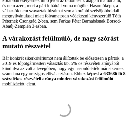
korábban esélyesnek tűnő jelölt az ő döntésük alapján maradt alul,
és nem azért, mert a párt kihátrált volna mögüle. Hasonlóképp, a
választók nem szavaztak bizalmat sem a korábbi szélsőjobboldali
megnyilvánulásai miatt folyamatosan védekezni kényszerülő Tóth
Péternek Csongrád 2-ben, sem Farkas Péter Barnabásnak Borsod-
Abaúj-Zemplén 3-asban.
A várakozást felülmúló, de nagy szórást
mutató részvétel
Bár konkrét sikerkritériumot nem állítottak be előzetesen a pártok, a
2019-es főpolgármesteri választás kb. 5%-os részvételi arányából
kiindulva az volt a levegőben, hogy egy hasonló érték már sikernek
számítana egy országos előválasztáson. Ehhez
képest a 633686 fő 8
százalékos részvételi aránya minden várakozást felülmúló
mobilizációt jelent.