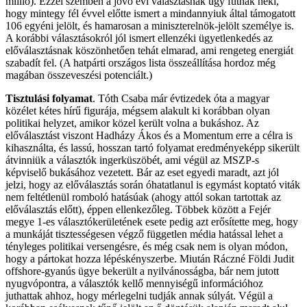
millió). Ezzel szemben a jövő évi választásnak úgy futnak neki,
hogy mintegy fél évvel előtte ismert a mindannyiuk által támogatott
106 egyéni jelölt, és hamarosan a miniszterelnök-jelölt személye is.
A korábbi választásokról jól ismert ellenzéki ügyetlenkedés az
előválasztásnak köszönhetően tehát elmarad, ami rengeteg energiát
szabadít fel. (A hatpárti országos lista összeállítása hordoz még
magában összeveszési potenciált.)
Tisztulási folyamat
. Tóth Csaba már évtizedek óta a magyar
közélet kétes hírű figurája, mégsem alakult ki korábban olyan
politikai helyzet, amikor közel került volna a bukáshoz. Az
előválasztást viszont Hadházy Ákos és a Momentum erre a célra is
kihasználta, és lassú, hosszan tartó folyamat eredményeképp sikerült
átvinniük a választók ingerküszöbét, ami végül az MSZP-s
képviselő bukásához vezetett. Bár az eset egyedi maradt, azt jól
jelzi, hogy az előválasztás során óhatatlanul is egymást koptató viták
nem feltétlenül romboló hatásúak (ahogy attól sokan tartottak az
előválasztás előtt), éppen ellenkezőleg. Többek között a Fejér
megye 1-es választókerületének esete pedig azt erősítette meg, hogy
a munkáját tisztességesen végző független média hatással lehet a
tényleges politikai versengésre, és még csak nem is olyan módon,
hogy a pártokat hozza lépéskényszerbe. Miután Ráczné Földi Judit
offshore-gyanús ügye bekerült a nyilvánosságba, bár nem jutott
nyugvópontra, a választók kellő mennyiségű információhoz
juthattak ahhoz, hogy mérlegelni tudják annak súlyát. Végül a