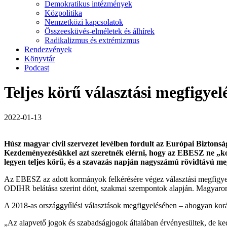
Demokratikus intézmények
Közpolitika
Nemzetközi kapcsolatok
Összeesküvés-elméletek és álhírek
Radikalizmus és extrémizmus
Rendezvények
Könyvtár
Podcast
Teljes körű választási megfigyel
2022-01-13
Húsz magyar civil szervezet levélben fordult az Európai Bizto
Kezdeményezésükkel azt szeretnék elérni, hogy az EBESZ ne „korlá
legyen teljes körű, és a szavazás napján nagyszámú rövidtávú meg
Az EBESZ az adott kormányok felkérésére végez választási megfigyelé
ODIHR belátása szerint dönt, szakmai szempontok alapján. Magyaror
A 2018-as országgyűlési választások megfigyelésében – ahogyan korább
„Az alapvető jogok és szabadságjogok általában érvényesültek, de ke