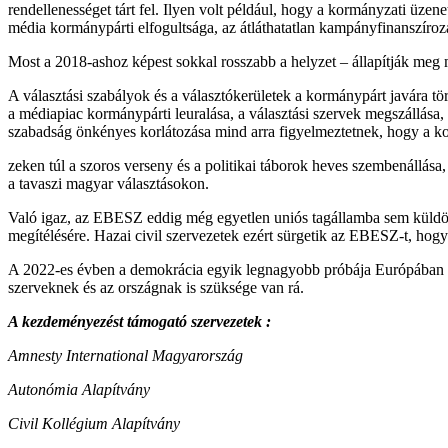
rendellenességet tárt fel. Ilyen volt például, hogy a kormányzati üz
média kormánypárti elfogultsága, az átláthatatlan kampányfinanszírozás
Most a 2018-ashoz képest sokkal rosszabb a helyzet – állapítják meg m
A választási szabályok és a választókerületek a kormánypárt javára t
a médiapiac kormánypárti leuralása, a választási szervek megszállása, 
szabadság önkényes korlátozása mind arra figyelmeztetnek, hogy a kor
zeken túl a szoros verseny és a politikai táborok heves szembenállása
a tavaszi magyar választásokon.
Való igaz, az EBESZ eddig még egyetlen uniós tagállamba sem küldött 
megítélésére. Hazai civil szervezetek ezért sürgetik az EBESZ-t, hogy
A 2022-es évben a demokrácia egyik legnagyobb próbája Európában és 
szerveknek és az országnak is szüksége van rá.
A kezdeményezést támogató szervezetek :
Amnesty International Magyarország
Autonómia Alapítvány
Civil Kollégium Alapítvány