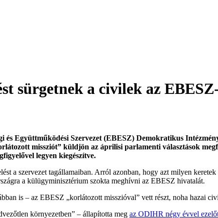
ést sürgetnek a civilek az EBESZ
nsági és Együttműködési Szervezet (EBESZ) Demokratikus Intézmé
tozott missziót” küldjön az áprilisi parlamenti választások megfi
figyelővel legyen kiegészítve.
st a szervezet tagállamaiban. Arról azonban, hogy azt milyen keretek 
szágra a külügyminisztérium szokta meghívni az EBESZ hivatalát.
an is – az EBESZ „korlátozott misszióval” vett részt, noha hazai civi
dvezőtlen környezetben” – állapította meg
az ODIHR négy évvel ezelőtt