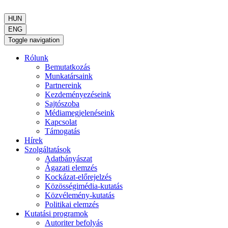
HUN
ENG
Toggle navigation
Rólunk
Bemutatkozás
Munkatársaink
Partnereink
Kezdeményezéseink
Sajtószoba
Médiamegjelenéseink
Kapcsolat
Támogatás
Hírek
Szolgáltatások
Adatbányászat
Ágazati elemzés
Kockázat-előrejelzés
Közösségimédia-kutatás
Közvélemény-kutatás
Politikai elemzés
Kutatási programok
Autoriter befolyás