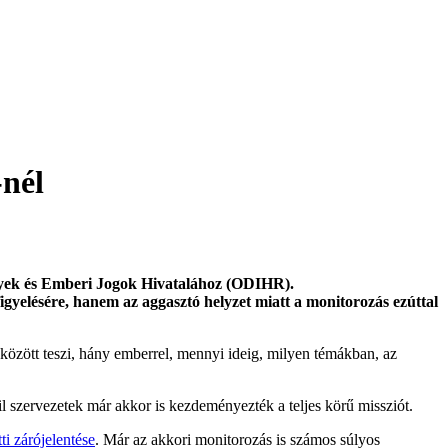
-nél
nyek és Emberi Jogok Hivatalához (ODIHR).
gyelésére, hanem az aggasztó helyzet miatt a monitorozás ezúttal
között teszi, hány emberrel, mennyi ideig, milyen témákban, az
l szervezetek már akkor is kezdeményezték a teljes körű missziót.
i zárójelentése
. Már az akkori monitorozás is számos súlyos