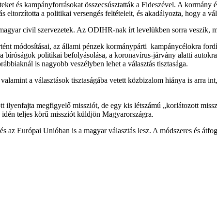
eneteket és kampányforrásokat összecsúsztatták a Fideszével. A kormány
 eltorzította a politikai versengés feltételeit, és akadályozta, hogy a 
agyar civil szervezetek. Az ODIHR-nak írt levelükben sorra veszik, mik 
örtént módosításai, az állami pénzek kormánypárti kampánycélokra ford
a bíróságok politikai befolyásolása, a koronavírus-járvány alatti autok
ábbiaknál is nagyobb veszélyben lehet a választás tisztasága.
, valamint a választások tisztaságába vetett közbizalom hiánya is arra
ilyenfajta megfigyelő missziót, de egy kis létszámú „korlátozott miss
 idén teljes körű missziót küldjön Magyarországra.
az Európai Unióban is a magyar választás lesz. A módszeres és átfogó