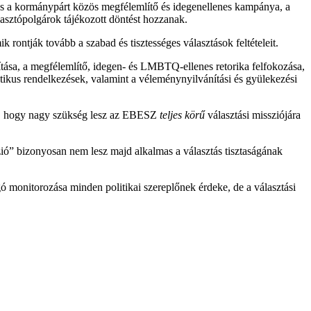
 és a kormánypárt közös megfélemlítő és idegenellenes kampánya, a
választópolgárok tájékozott döntést hozzanak.
rontják tovább a szabad és tisztességes választások feltételeit.
ítása, a megfélemlítő, idegen- és LMBTQ-ellenes retorika felfokozása,
ratikus rendelkezések, valamint a véleménynyilvánítási és gyülekezési
 int, hogy nagy szükség lesz az EBESZ
teljes körű
választási missziójára
zió” bizonyosan nem lesz majd alkalmas a választás tisztaságának
 monitorozása minden politikai szereplőnek érdeke, de a választási