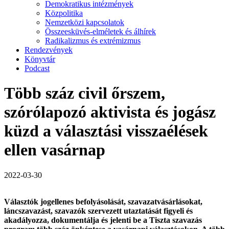
Demokratikus intézmények
Közpolitika
Nemzetközi kapcsolatok
Összeesküvés-elméletek és álhírek
Radikalizmus és extrémizmus
Rendezvények
Könyvtár
Podcast
Több száz civil őrszem,
szórólapozó aktivista és jogász
küzd a választási visszaélések
ellen vasárnap
2022-03-30
Választók jogellenes befolyásolását, szavazatvásárlásokat,
láncszavazást, szavazók szervezett utaztatását figyeli és
akadályozza, dokumentálja és jelenti be a Tiszta szavazás