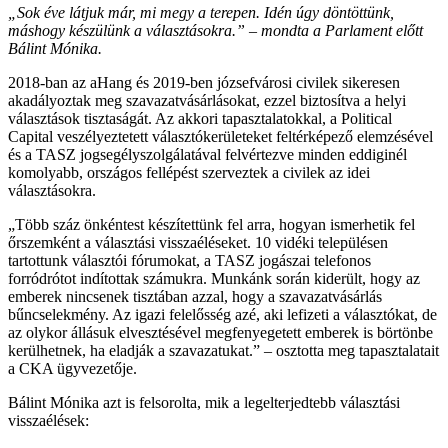
„Sok éve látjuk már, mi megy a terepen. Idén úgy döntöttünk,
máshogy készülünk a választásokra.” – mondta a Parlament előtt
Bálint Mónika.
2018-ban az aHang és 2019-ben józsefvárosi civilek sikeresen
akadályoztak meg szavazatvásárlásokat, ezzel biztosítva a helyi
választások tisztaságát. Az akkori tapasztalatokkal, a Political
Capital veszélyeztetett választókerületeket feltérképező elemzésével
és a TASZ jogsegélyszolgálatával felvértezve minden eddiginél
komolyabb, országos fellépést szerveztek a civilek az idei
választásokra.
„Több száz önkéntest készítettünk fel arra, hogyan ismerhetik fel
őrszemként a választási visszaéléseket. 10 vidéki településen
tartottunk választói fórumokat, a TASZ jogászai telefonos
forródrótot indítottak számukra. Munkánk során kiderült, hogy az
emberek nincsenek tisztában azzal, hogy a szavazatvásárlás
bűncselekmény. Az igazi felelősség azé, aki lefizeti a választókat, de
az olykor állásuk elvesztésével megfenyegetett emberek is börtönbe
kerülhetnek, ha eladják a szavazatukat.” – osztotta meg tapasztalatait
a CKA ügyvezetője.
Bálint Mónika azt is felsorolta, mik a legelterjedtebb választási
visszaélések: