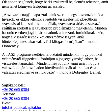
Ők abban segítenek, hogy bárki szakszerű bejelentést tehessen, amit
nem lehet könnyen lesöpörni az asztalról.
„A szavazás napján tapasztalataink szerint megsokszorozódnak a
hívások, és ekkor jelentik a legtöbb visszaélést is: idősotthoni
szavazással kapcsolatos anomáliák, szavazatvásárlás, a szavazók
szállítása szokott a leggyakoribb problémaként megjelenni. Minden
hasonló esetben jogi tanácsot adunk a hozzánk fordulóknak azért,
hogy a visszaéléseknek következménye legyen: akár
büntetőfeljentés, akár választási kifogás formájában” – mondta
Döbrentey.
A TASZ programvezetőjearra bíztatott mindenkit, hogy politikai
véleménytől függetlenül forduljon a jogsegélyszolgálathoz, ha
visszaélést tapasztal. “Mindent meg fogunk tenni azért, hogy a
választópolgárok szabadon kinyilváníthassák akaratukat és a
választás eredménye ezt tükrözze” – mondta Döbrentey Dániel.
Sajtókapcsolat:
+36 20 665 0384
Telefon:
+36 20 665 0384
E-mail:
info[at]politicalcapital.hu