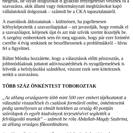
megesik, de olyan dolgozókat is gyakran fenyegetéssel vesznek rá a
szavazásra, akik állami vagy önkormányzati megbízásokat kapó
vállalatoknál dolgoznak – számolt be a CKA tapasztalatairól.
A zsarolások áldozatainak – különösen, ha jogellenesen
lefényképeztetik a szavazólapjukat – azt javasolják, hogy rontsák el
a szavazólapot, kérjenek újat és azt már szívük szerint ikszeljék be.
A szegény embereknek sem éri meg ugyanis, hogy pár ezer forintért
cserébe 4 évig senkinek ne beszélhessenek a problémáikról – hívta
fel a figyelmet.
Bálint Mónika hozzátette, hogy a választások előtti pénzosztás, a
jobbmódúaknak juttatott adóvisszatérítések és nyugdíjemelések is
felvetik a befolyásolási szándékot, viszont ezek sem köteleznek
senkit a szavazásra.
TÖBB SZÁZ ÖNKÉNTEST TOBOROZTAK
„Az
aHang
országszerte több mint 500 ezer embert tájékoztatott a
választási visszaélések és csalások formáiról online, önkénteseink
pedig személyesen az elmúlt hetekben az ország 40 pontján
szórólapok és egyéb kiadványok terjesztésével segítették a
felvilágosító munkát” – számolt be róla Abdallah-Magdy Szabrina,
az aHang országos főkoordinátora.