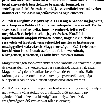
program több száz önkéntese a vasárnapi választásokon. A több
tucat szavazókörben dolgozó őrszemek, jogászok és
szórólaposztó önkéntesek munkája szavazóköri eredményeket
dönthet el a csalások megelőzésével és bejelentésével.
A Civil Kollégium Alapítvány, a Társaság a Szabadságjogokért,
az aHang és a Political Capital szövetségében szervezett Tiszta
szavazás kampány célja, hogy az emberek felismerjék,
megelőzzék és bejelentsék a jogsértéseket. Korábbi
tapasztalataik alapján biztosak benne, hogy csak a civilek
részvételével lehetnek visszaélésektől mentes és tisztességes
országgyűlési választások Magyarországon. Ezért telefonos
forródrótot is indítottak azoknak, akiket zsarolnak,
fenyegetnek, lefizetnek, és akik ilyen eseteket látnak.
Magyarországon több ezer embert befolyásolnak a szavazati joguk
gyakorlásában. Ez veszélyezteti a választások tisztaságát, ezzel
Magyarország demokratikus berendezkedését – mondta Bálint
Mónika, a Civil Kollégium Alapítvány ügyvezető igazgatója a
budapesti Kossuth téren tartott sajtótájékoztatón szerdán.
A CKA vezetője szerint a politika fontos része, hogy megpróbálják
meggyőzni a választókat, de a választás előtt pénzzel vagy
ajándékokkal lefizetni a kiszolgáltatott helyzetben lévő,
szegénységben élő szavazókat bűncselekmény.