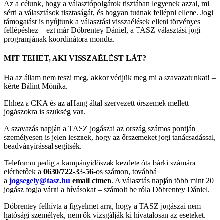
Az a célunk, hogy a választópolgárok tisztában legyenek azzal, mi
sérti a választások tisztaságát, és hogyan tudnak fellépni ellene. Jogi
támogatást is nyújtunk a választási visszaélések elleni törvényes
fellépéshez – ezt már Döbrentey Dániel, a TASZ választási jogi
programjának koordinátora mondta.
MIT TEHET, AKI VISSZAÉLÉST LÁT?
Ha az állam nem teszi meg, akkor védjük meg mi a szavazatunkat! –
kérte Bálint Mónika.
Ehhez a CKA és az aHang által szervezett őrszemek mellett
jogászokra is szükség van.
A szavazás napján a TASZ jogászai az ország számos pontján
személyesen is jelen lesznek, hogy az őrszemeket jogi tanácsadással,
beadványírással segítsék.
Telefonon pedig a kampányidőszak kezdete óta bárki számára
elérhetőek a
0630/722-33-56
-os számon, továbbá
a
jogsegely@tasz.hu
email címen
. A választás napján több mint 20
jogász fogja várni a hívásokat – számolt be róla Döbrentey Dániel.
Döbrentey felhívta a figyelmet arra, hogy a TASZ jogászai nem
hatósági személyek, nem ők vizsgálják ki hivatalosan az eseteket.