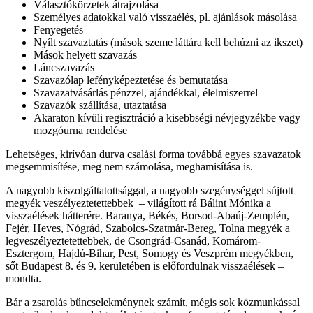
Választókörzetek átrajzolása
Személyes adatokkal való visszaélés, pl. ajánlások másolása
Fenyegetés
Nyílt szavaztatás (mások szeme láttára kell behúzni az ikszet)
Mások helyett szavazás
Láncszavazás
Szavazólap lefényképeztetése és bemutatása
Szavazatvásárlás pénzzel, ajándékkal, élelmiszerrel
Szavazók szállítása, utaztatása
Akaraton kívüli regisztráció a kisebbségi névjegyzékbe vagy
mozgóurna rendelése
Lehetséges, kirívóan durva csalási forma továbbá egyes szavazatok
megsemmisítése, meg nem számolása, meghamisítása is.
A nagyobb kiszolgáltatottsággal, a nagyobb szegénységgel sújtott
megyék veszélyeztetettebbek – világított rá Bálint Mónika a
visszaélések hátterére. Baranya, Békés, Borsod-Abaúj-Zemplén,
Fejér, Heves, Nógrád, Szabolcs-Szatmár-Bereg, Tolna megyék a
legveszélyeztetettebbek, de Csongrád-Csanád, Komárom-
Esztergom, Hajdú-Bihar, Pest, Somogy és Veszprém megyékben,
sőt Budapest 8. és 9. kerületében is előfordulnak visszaélések –
mondta.
Bár a zsarolás bűncselekménynek számít, mégis sok közmunkással