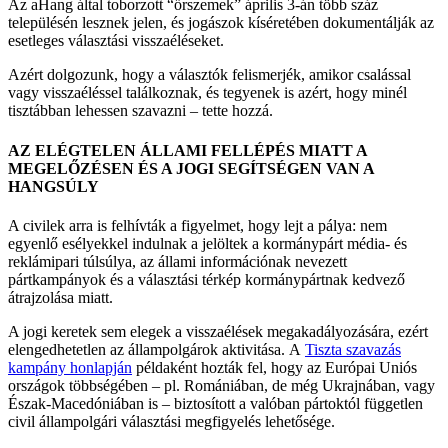
Az aHang által toborzott “őrszemek” április 3-án több száz
településén lesznek jelen, és jogászok kíséretében dokumentálják az
esetleges választási visszaéléseket.
Azért dolgozunk, hogy a választók felismerjék, amikor csalással
vagy visszaéléssel találkoznak, és tegyenek is azért, hogy minél
tisztábban lehessen szavazni – tette hozzá.
AZ ELÉGTELEN ÁLLAMI FELLÉPÉS MIATT A
MEGELŐZÉSEN ÉS A JOGI SEGÍTSÉGEN VAN A
HANGSÚLY
A civilek arra is felhívták a figyelmet, hogy lejt a pálya: nem
egyenlő esélyekkel indulnak a jelöltek a kormánypárt média- és
reklámipari túlsúlya, az állami információnak nevezett
pártkampányok és a választási térkép kormánypártnak kedvező
átrajzolása miatt.
A jogi keretek sem elegek a visszaélések megakadályozására, ezért
elengedhetetlen az állampolgárok aktivitása. A
Tiszta szavazás
kampány honlapján
példaként hozták fel, hogy az Európai Uniós
országok többségében – pl. Romániában, de még Ukrajnában, vagy
Észak-Macedóniában is – biztosított a valóban pártoktól független
civil állampolgári választási megfigyelés lehetősége.