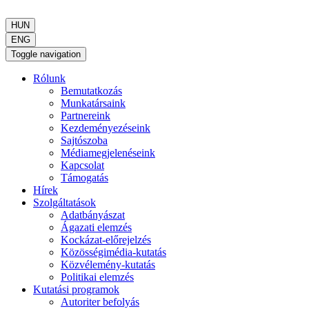
HUN
ENG
Toggle navigation
Rólunk
Bemutatkozás
Munkatársaink
Partnereink
Kezdeményezéseink
Sajtószoba
Médiamegjelenéseink
Kapcsolat
Támogatás
Hírek
Szolgáltatások
Adatbányászat
Ágazati elemzés
Kockázat-előrejelzés
Közösségimédia-kutatás
Közvélemény-kutatás
Politikai elemzés
Kutatási programok
Autoriter befolyás