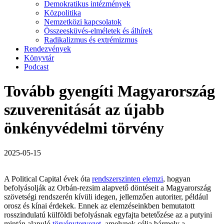
Demokratikus intézmények
Közpolitika
Nemzetközi kapcsolatok
Összeesküvés-elméletek és álhírek
Radikalizmus és extrémizmus
Rendezvények
Könyvtár
Podcast
Tovább gyengíti Magyarország
szuverenitását az újabb
önkényvédelmi törvény
2025-05-15
A Political Capital évek óta
rendszerszinten elemzi
, hogyan
befolyásolják az Orbán-rezsim alapvető döntéseit a Magyarország
szövetségi rendszerén kívüli idegen, jellemzően autoriter, például
orosz és kínai érdekek. Ennek az elemzéseinkben bemutatott
rosszindulatú külföldi befolyásnak egyfajta betetőzése az a putyini
mintán alapuló
törvénytervezet
, amelynek célja bármely a