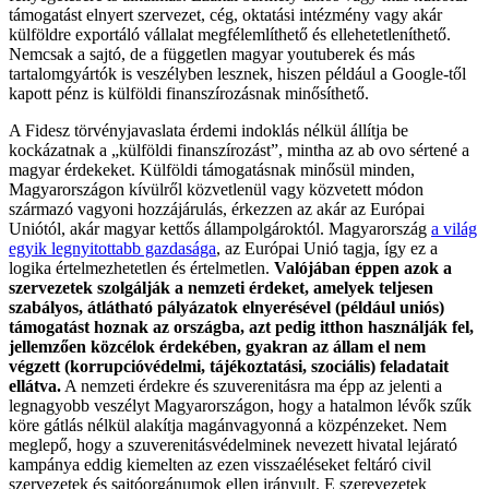
támogatást elnyert szervezet, cég, oktatási intézmény vagy akár
külföldre exportáló vállalat megfélemlíthető és ellehetetleníthető.
Nemcsak a sajtó, de a független magyar youtuberek és más
tartalomgyártók is veszélyben lesznek, hiszen például a Google-től
kapott pénz is külföldi finanszírozásnak minősíthető.
A Fidesz törvényjavaslata érdemi indoklás nélkül állítja be
kockázatnak a „külföldi finanszírozást”, mintha az ab ovo sértené a
magyar érdekeket. Külföldi támogatásnak minősül minden,
Magyarországon kívülről közvetlenül vagy közvetett módon
származó vagyoni hozzájárulás, érkezzen az akár az Európai
Uniótól, akár magyar kettős állampolgároktól. Magyarország
a világ
egyik legnyitottabb gazdasága
, az Európai Unió tagja, így ez a
logika értelmezhetetlen és értelmetlen.
Valójában éppen azok a
szervezetek szolgálják a nemzeti érdeket, amelyek teljesen
szabályos, átlátható pályázatok elnyerésével (például uniós)
támogatást hoznak az országba, azt pedig itthon használják fel,
jellemzően közcélok érdekében, gyakran az állam el nem
végzett (korrupcióvédelmi, tájékoztatási, szociális) feladatait
ellátva.
A nemzeti érdekre és szuverenitásra ma épp az jelenti a
legnagyobb veszélyt Magyarországon, hogy a hatalmon lévők szűk
köre gátlás nélkül alakítja magánvagyonná a közpénzeket. Nem
meglepő, hogy a szuverenitásvédelminek nevezett hivatal lejárató
kampánya eddig kiemelten az ezen visszaéléseket feltáró civil
szervezetek és sajtóorgánumok ellen irányult. E szerevezetek