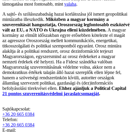
támogatása most fontosabb, mint
valaha
.
A sajtó- és szólásszabadság hazai korlátozása jól ismert geopolitikai
mintázatba illeszkedik.
Miközben a magyar kormány a
szuverenitását hangoztatja, Oroszország legfontosabb eszközévé
vált az EU, a NATO és Ukrajna elleni küzdelmében.
A magyar
kormány az elmúlt időszakban egyre erősebben kötelezte el magát
az agresszor Oroszország mellett kommunikációs, energetikai,
titkosszolgálati és politikai szempontból egyaránt. Orosz mintára
alakítja át a politikai rendszert, orosz dezinformációt terjeszt
Magyarországon, egyszersmind az orosz érdekeket a magyar
nemzeti érdekek elé helyezi. Ha a Fidesz szándéka valóban
Magyarország szuverenitásának védelme volna, akkor nem a
demokratikus értékek talaján álló hazai szereplők ellen lépne fel,
hanem a szövetségi rendszerünkön kívüli, autoriter országok
államilag szervezett politikai, gazdasági és (dez)információs
befolyásolási törekvései ellen.
Ehhez ajánljuk a Political Capital
21 pontos szuverenitásvédelmi javaslatcsomagját
.
Sajtókapcsolat:
+36 20 665 0384
Telefon:
+36 20 665 0384
E-mail: