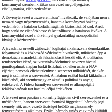
kormánnyal szemben kritikus szervezet megbélyegzése,
elhallgattatása, ellehetetlenítése.
A törvénytervezet a „szuverenitásra” hivatkozik, de valójában nem a
nemzeti vagy népszuverenitás, hanem a kormányzati önkény
védelméről, a hatalom korlátlanságának biztosításáról szól. Arról,
hogy senki ne ellenőrizhesse és kritizálhassa a hatalmon lévőket. A
kormányoldal ezzel a törvénnyel gyakorlatilag monopolizálni
kívánja a közbeszédet.
A javaslat az orwelli „újbeszél” logikáját alkalmazva a demokratikus
folyamatok és a közbeszéd védelmére hivatkozik, miközben épp a
demokrácia maradékának felszámolását készíti elő. A totalitárius
rendszereket idéző, szuverenitásvédelminek nevezett hivatal
gumifogalmak alapján bárkit listázhat, aki ellen aztán a NAV
eljárhat, nemcsak ellehetetlenítve a szervezet működését, de akár
meg is szüntetve a szervezetet. A hatalom ezáltal bárkit kiiktathat a
közéletből, aki szembemegy az aktuális politikai és anyagi
érdekeivel. A Fidesz bármilyen szervezetet és állampolgárt
feláldozhatónak tart hatalmi céljai érdekében.
A tervezet nem pusztán a kormányfüggetlen civil szervezeteket és a
médiát érinti, hanem szervezeti formától függetlenül bármely jogi
személy, sőt, azok vezető tisztségét betöltő magánszemély
fenyegetésére is alkalmas. Ezáltal bármely uniós vagy más külföldi