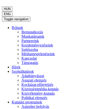
HUN
ENG
Toggle navigation
Rólunk
Bemutatkozás
Munkatársaink
Partnereink
Kezdeményezéseink
Sajtószoba
Médiamegjelenéseink
Kapcsolat
Támogatás
Hírek
Szolgáltatások
Adatbányászat
Ágazati elemzés
Kockázat-előrejelzés
Közösségimédia-kutatás
Közvélemény-kutatás
Politikai elemzés
Kutatási programok
Autoriter befolyás