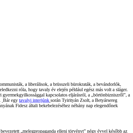
mmunisták, a liberálisok, a brüsszeli bürokraták, a bevándorlók,
dkezni róla, hogy tavaly év elején például egész más volt a sláger.
 gyermekgyilkossággal kapcsolatos eljárásról, a „börtönbizniszről”, a
.
Bár egy
tavalyi interjúnk
során Tyirityán Zsolt, a Betyársereg
yának Fidesz általi bekebelezéséhez néhány nap elegendőnek
 bevezetett „melegpropaganda elleni törvényt” négy évvel később az