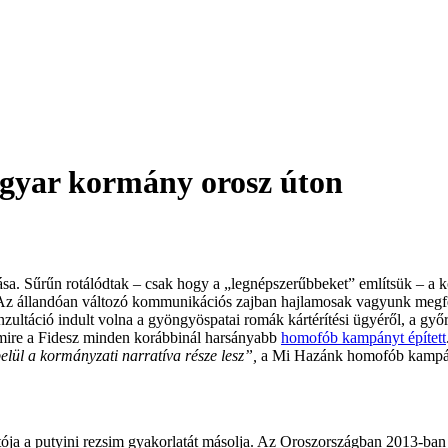
gyar kormány orosz úton
ása. Sűrűn rotálódtak – csak hogy a „legnépszerűbbeket” említsük – a ko
 Az állandóan változó kommunikációs zajban hajlamosak vagyunk megfele
ltáció indult volna a gyöngyöspatai romák kártérítési ügyéről, a győri
amire a Fidesz minden korábbinál harsányabb
homofób kampányt épített
belül a kormányzati narratíva része lesz”,
a Mi Hazánk homofób kampán
tója a putyini rezsim gyakorlatát másolja. Az Oroszországban 2013-ban