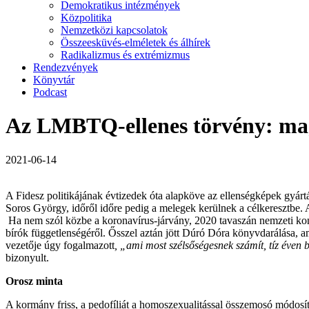
Demokratikus intézmények
Közpolitika
Nemzetközi kapcsolatok
Összeesküvés-elméletek és álhírek
Radikalizmus és extrémizmus
Rendezvények
Könyvtár
Podcast
Az LMBTQ-ellenes törvény: ma
2021-06-14
A Fidesz politikájának évtizedek óta alapköve az ellenségképek gyárt
Soros György, időről időre pedig a melegek kerülnek a célkeresztbe.
Ha nem szól közbe a koronavírus-járvány, 2020 tavaszán nemzeti konzu
bírók függetlenségéről. Ősszel aztán jött Dúró Dóra könyvdarálása, 
vezetője úgy fogalmazott
, „ami most szélsőségesnek számít, tíz éven 
bizonyult.
Orosz minta
A kormány friss, a pedofíliát a homoszexualitással összemosó módosí