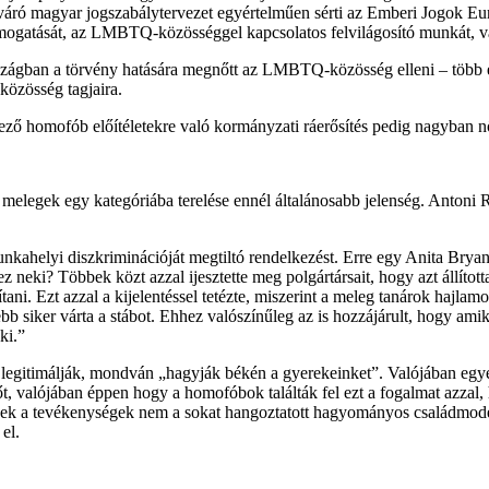
 váró magyar jogszabálytervezet egyértelműen sérti az Emberi Jogok 
k támogatását, az LMBTQ-közösséggel kapcsolatos felvilágosító munkát, 
rszágban a törvény hatására megnőtt az LMBTQ-közösség elleni – több e
özösség tagjaira.
 homofób előítéletekre való kormányzati ráerősítés pedig nagyban növ
 melegek egy kategóriába terelése ennél általánosabb jelenség. Antoni R
ahelyi diszkriminációját megtiltó rendelkezést. Erre egy Anita Bryan
 ez neki? Többek közt azzal ijesztette meg polgártársait, hogy azt állí
ni. Ezt azzal a kijelentéssel tetézte, miszerint a meleg tanárok hajlam
ebb siker várta a stábot. Ehhez valószínűleg az is hozzájárult, hogy ami
ki.”
 legitimálják, mondván „hagyják békén a gyerekeinket”. Valójában egye
t, valójában éppen hogy a homofóbok találták fel ezt a fogalmat azzal, 
zek a tevékenységek nem a sokat hangoztatott hagyományos családmodel
el.