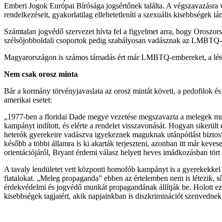
Emberi Jogok Európai Bírósága jogsértőnek találta. A végszavazásra
rendelkezéseit, gyakorlatilag ellehetetleníti a szexuális kisebbsége
Számtalan jogvédő szervezet hívta fel a figyelmet arra, hogy Oroszo
szélsőjobboldali csoportok pedig szabályosan vadásznak az LMBTQ-k
Magyarországon is számos támadás ért már LMBTQ-embereket, a létező
Nem csak orosz minta
Bár a kormány törvényjavaslata az orosz mintát követi, a pedofilok és
amerikai esetet:
„1977-ben a floridai Dade megye vezetése megszavazta a melegek munk
kampányt indított, és elérte a rendelet visszavonását. Hogyan sikerült
heterók gyerekeire vadászva igyekeznek maguknak utánpótlást biztosíta
később a többi államra is ki akarták terjeszteni, azonban itt már keves
orientációjáról, Bryant érdemi válasz helyett heves imádkozásban tört 
A tavaly lendületet vett központi homofób kampányt is a gyerekekkel
fiatalokat. „Meleg propaganda” ebben az értelemben nem is létezik, ső
érdekvédelmi és jogvédő munkát propagandának állítják be. Holott e
kisebbségek tagjaiért, akik napjainkban is diszkriminációt szenvednek 