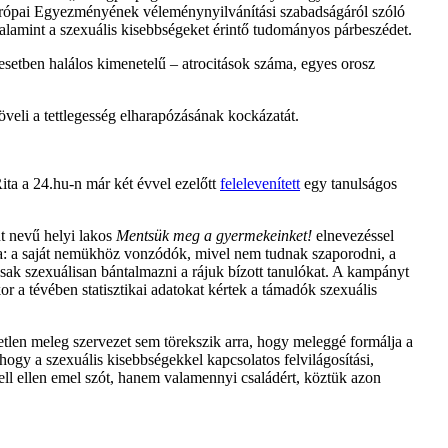
Európai Egyezményének véleménynyilvánítási szabadságáról szóló
valamint a szexuális kisebbségeket érintő tudományos párbeszédet.
setben halálos kimenetelű – atrocitások száma, egyes orosz
eli a tettlegesség elharapózásának kockázatát.
ita a 24.hu-n már két évvel ezelőtt
felelevenített
egy tanulságos
t nevű helyi lakos
Mentsük meg a gyermekeinket!
elnevezéssel
totta: a saját nemükhöz vonzódók, mivel nem tudnak szaporodni, a
osak szexuálisan bántalmazni a rájuk bízott tanulókat. A kampányt
kor a tévében statisztikai adatokat kértek a támadók szexuális
tlen meleg szervezet sem törekszik arra, hogy meleggé formálja a
hogy a szexuális kisebbségekkel kapcsolatos felvilágosítási,
l ellen emel szót, hanem valamennyi családért, köztük azon