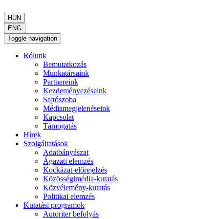
HUN
ENG
Toggle navigation
Rólunk
Bemutatkozás
Munkatársaink
Partnereink
Kezdeményezéseink
Sajtószoba
Médiamegjelenéseink
Kapcsolat
Támogatás
Hírek
Szolgáltatások
Adatbányászat
Ágazati elemzés
Kockázat-előrejelzés
Közösségimédia-kutatás
Közvélemény-kutatás
Politikai elemzés
Kutatási programok
Autoriter befolyás