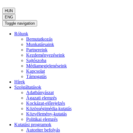
HUN
ENG
Toggle navigation
Rólunk
Bemutatkozás
Munkatársaink
Partnereink
Kezdeményezéseink
Sajtószoba
Médiamegjelenéseink
Kapcsolat
Támogatás
Hírek
Szolgáltatások
Adatbányászat
Ágazati elemzés
Kockázat-előrejelzés
Közösségimédia-kutatás
Közvélemény-kutatás
Politikai elemzés
Kutatási programok
Autoriter befolyás