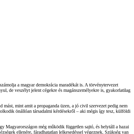
elszámolja a magyar demokrácia maradékát is. A törvénytervezet
ul, de veszélyt jelent cégekre és magánszemélyekre is, gyakorlatilag
nd mást, mint amit a propaganda üzen, a jó civil szervezet pedig nem
kodik önállóan társadalmi kérdésekről – aki mégis így tesz, külföldi
y Magyarországon még működik független sajtó, és helytáll a hazai
hézségek ellenére, fáradhatatlan lelkesedéssel végeznek. Szükség van