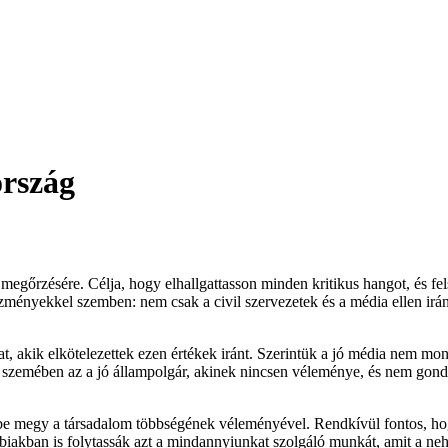
ország
m megőrzésére. Célja, hogy elhallgattasson minden kritikus hangot, és f
ényekkel szemben: nem csak a civil szervezetek és a média ellen irány
at, akik elkötelezettek ezen értékek iránt. Szerintük a jó média nem mo
 szemében az a jó állampolgár, akinek nincsen véleménye, és nem gondol
e megy a társadalom többségének véleményével. Rendkívül fontos, hog
bbiakban is folytassák azt a mindannyiunkat szolgáló munkát, amit a ne