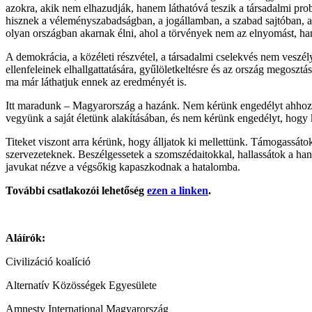
azokra, akik nem elhazudják, hanem láthatóvá teszik a társadalmi p
hisznek a véleményszabadságban, a jogállamban, a szabad sajtóban, a
olyan országban akarnak élni, ahol a törvények nem az elnyomást, ha
A demokrácia, a közéleti részvétel, a társadalmi cselekvés nem veszé
ellenfeleinek elhallgattatására, gyűlöletkeltésre és az ország megoszt
ma már láthatjuk ennek az eredményét is.
Itt maradunk – Magyarország a hazánk. Nem kérünk engedélyt ahhoz, ho
vegyünk a saját életünk alakításában, és nem kérünk engedélyt, hogy
Titeket viszont arra kérünk, hogy álljatok ki mellettünk. Támogassátok
szervezeteknek. Beszélgessetek a szomszédaitokkal, hallassátok a han
javukat nézve a végsőkig kapaszkodnak a hatalomba.
További csatlakozói lehetőség
ezen a linken
.
Aláírók:
Civilizáció koalíció
Alternatív Közösségek Egyesülete
Amnesty International Magyarország