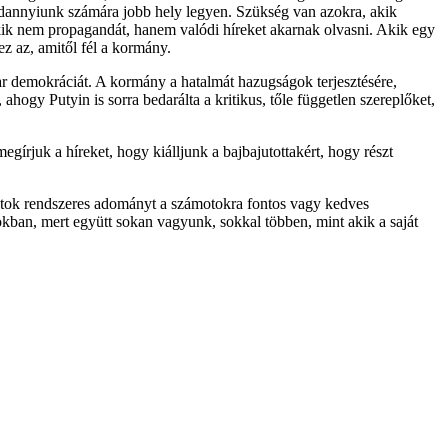
dannyiunk számára jobb hely legyen. Szükség van azokra, akik
kik nem propagandát, hanem valódi híreket akarnak olvasni. Akik egy
z az, amitől fél a kormány.
ar demokráciát. A kormány a hatalmát hazugságok terjesztésére,
ahogy Putyin is sorra bedarálta a kritikus, tőle független szereplőket,
rjuk a híreket, hogy kiálljunk a bajbajutottakért, hogy részt
jatok rendszeres adományt a számotokra fontos vagy kedves
kban, mert együtt sokan vagyunk, sokkal többen, mint akik a saját