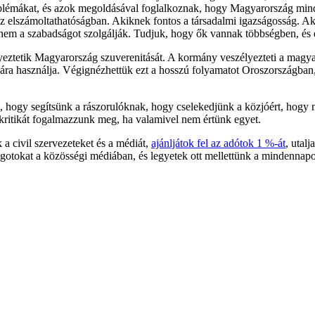
roblémákat, és azok megoldásával foglalkoznak, hogy Magyarország min
z elszámoltathatóságban. Akiknek fontos a társadalmi igazságosság. A
nem a szabadságot szolgálják. Tudjuk, hogy ők vannak többségben, és e
lyeztetik Magyarország szuverenitását. A kormány veszélyezteti a magy
ására használja. Végignézhettük ezt a hosszú folyamatot Oroszországban, 
gy segítsünk a rászorulóknak, hogy cselekedjünk a közjóért, hogy megí
 kritikát fogalmazzunk meg, ha valamivel nem értünk egyet.
 a civil szervezeteket és a médiát,
ajánljátok fel az adótok 1 %-át
, utal
gotokat a közösségi médiában, és legyetek ott mellettünk a mindennapo