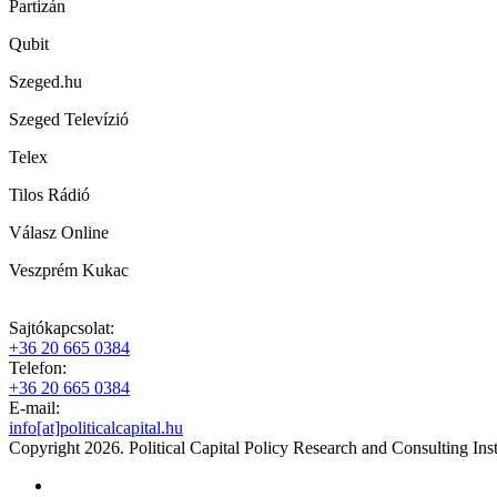
Partizán
Qubit
Szeged.hu
Szeged Televízió
Telex
Tilos Rádió
Válasz Online
Veszprém Kukac
Sajtókapcsolat:
+36 20 665 0384
Telefon:
+36 20 665 0384
E-mail:
info[at]politicalcapital.hu
Copyright 2026. Political Capital Policy Research and Consulting Inst