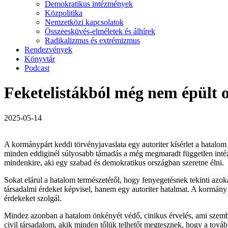
Demokratikus intézmények
Közpolitika
Nemzetközi kapcsolatok
Összeesküvés-elméletek és álhírek
Radikalizmus és extrémizmus
Rendezvények
Könyvtár
Podcast
Feketelistákból még nem épült 
2025-05-14
A kormánypárt keddi törvényjavaslata egy autoriter kísérlet a hatalo
minden eddiginél súlyosabb támadás a még megmaradt független intézm
mindenkire, aki egy szabad és demokratikus országban szeretne élni.
Sokat elárul a hatalom természetéről, hogy fenyegetésnek tekinti azok
társadalmi érdeket képvisel, hanem egy autoriter hatalmat. A kormány
érdekeket szolgál.
Mindez azonban a hatalom önkényét védő, cinikus érvelés, ami szemb
civil társadalom, akik minden tőlük telhetőt megtesznek, hogy a tová