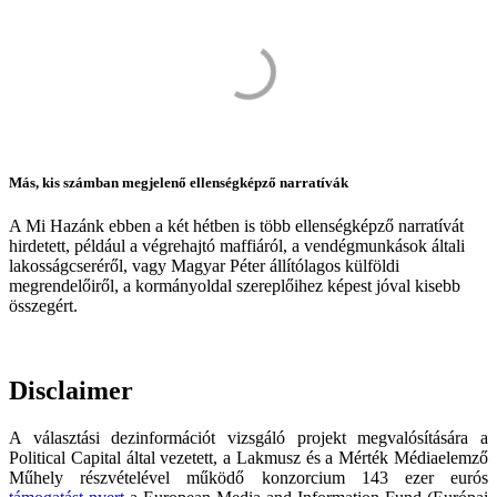
Más, kis számban megjelenő ellenségképző narratívák
A Mi Hazánk ebben a két hétben is több ellenségképző narratívát
hirdetett, például a végrehajtó maffiáról, a vendégmunkások általi
lakosságcseréről, vagy Magyar Péter állítólagos külföldi
megrendelőiről, a kormányoldal szereplőihez képest jóval kisebb
összegért.
Disclaimer
A választási dezinformációt vizsgáló projekt megvalósítására a
Political Capital által vezetett, a Lakmusz és a Mérték Médiaelemző
Műhely részvételével működő konzorcium 143 ezer eurós