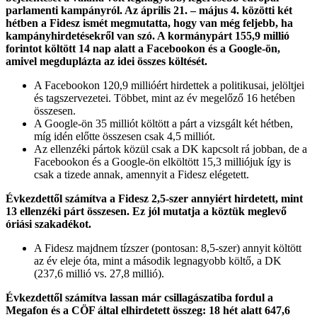
parlamenti kampányról. Az április 21. – május 4. közötti két
hétben a Fidesz ismét megmutatta, hogy van még feljebb, ha
kampányhirdetésekről van szó. A kormánypárt 155,9 millió
forintot költött 14 nap alatt a Facebookon és a Google-ön,
amivel megduplázta az idei összes költését.
A Facebookon 120,9 millióért hirdettek a politikusai, jelöltjei
és tagszervezetei. Többet, mint az év megelőző 16 hetében
összesen.
A Google-ön 35 milliót költött a párt a vizsgált két hétben,
míg idén előtte összesen csak 4,5 milliót.
Az ellenzéki pártok közül csak a DK kapcsolt rá jobban, de a
Facebookon és a Google-ön elköltött 15,3 milliójuk így is
csak a tizede annak, amennyit a Fidesz elégetett.
Évkezdettől számítva a Fidesz 2,5-szer annyiért hirdetett, mint
13 ellenzéki párt összesen. Ez jól mutatja a köztük meglevő
óriási szakadékot.
A Fidesz majdnem tízszer (pontosan: 8,5-szer) annyit költött
az év eleje óta, mint a második legnagyobb költő, a DK
(237,6 millió vs. 27,8 millió).
Évkezdettől számítva lassan már csillagászatiba fordul a
Megafon és a CÖF által elhirdetett összeg: 18 hét alatt 647,6