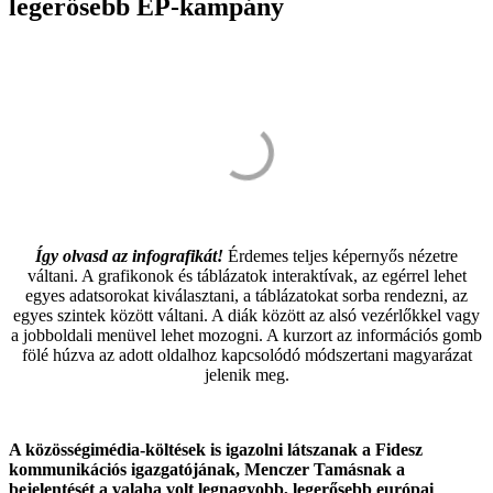
legerősebb EP-kampány
Így olvasd az infografikát!
Érdemes teljes képernyős nézetre
váltani. A grafikonok és táblázatok interaktívak, az egérrel lehet
egyes adatsorokat kiválasztani, a táblázatokat sorba rendezni, az
egyes szintek között váltani. A diák között az alsó vezérlőkkel vagy
a jobboldali menüvel lehet mozogni. A kurzort az információs gomb
fölé húzva az adott oldalhoz kapcsolódó módszertani magyarázat
jelenik meg.
A közösségimédia-költések is igazolni látszanak a Fidesz
kommunikációs igazgatójának, Menczer Tamásnak a
bejelentését a valaha volt legnagyobb, legerősebb európai