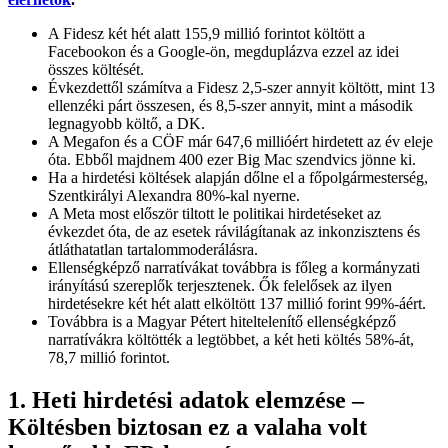
A Fidesz két hét alatt 155,9 millió forintot költött a
Facebookon és a Google-ön, megduplázva ezzel az idei
összes költését.
Évkezdettől számítva a Fidesz 2,5-szer annyit költött, mint 13
ellenzéki párt összesen, és 8,5-szer annyit, mint a második
legnagyobb költő, a DK.
A Megafon és a CÖF már 647,6 millióért hirdetett az év eleje
óta. Ebből majdnem 400 ezer Big Mac szendvics jönne ki.
Ha a hirdetési költések alapján dőlne el a főpolgármesterség,
Szentkirályi Alexandra 80%-kal nyerne.
A Meta most először tiltott le politikai hirdetéseket az
évkezdet óta, de az esetek rávilágítanak az inkonzisztens és
átláthatatlan tartalommoderálásra.
Ellenségképző narratívákat továbbra is főleg a kormányzati
irányítású szereplők terjesztenek. Ők felelősek az ilyen
hirdetésekre két hét alatt elköltött 137 millió forint 99%-áért.
Továbbra is a Magyar Pétert hiteltelenítő ellenségképző
narratívákra költötték a legtöbbet, a két heti költés 58%-át,
78,7 millió forintot.
1. Heti hirdetési adatok elemzése –
Költésben biztosan ez a valaha volt