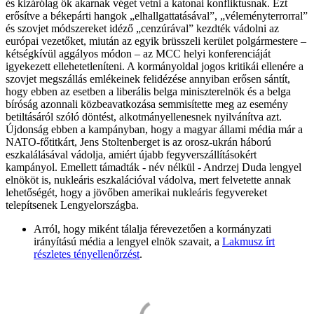
és kizárólag ők akarnak véget vetni a katonai konfliktusnak. Ezt
erősítve a békepárti hangok „elhallgattatásával”, „véleményterrorral”
és szovjet módszereket idéző „cenzúrával” kezdték vádolni az
európai vezetőket, miután az egyik brüsszeli kerület polgármestere –
kétségkívül aggályos módon – az MCC helyi konferenciáját
igyekezett ellehetetleníteni. A kormányoldal jogos kritikái ellenére a
szovjet megszállás emlékeinek felidézése annyiban erősen sántít,
hogy ebben az esetben a liberális belga miniszterelnök és a belga
bíróság azonnali közbeavatkozása semmisítette meg az esemény
betiltásáról szóló döntést, alkotmányellenesnek nyilvánítva azt.
Újdonság ebben a kampányban, hogy a magyar állami média már a
NATO-főtitkárt, Jens Stoltenberget is az orosz-ukrán háború
eszkalálásával vádolja, amiért újabb fegyverszállításokért
kampányol. Emellett támadták - név nélkül - Andrzej Duda lengyel
elnököt is, nukleáris eszkalációval vádolva, mert felvetette annak
lehetőségét, hogy a jövőben amerikai nukleáris fegyvereket
telepítsenek Lengyelországba.
Arról, hogy miként tálalja férevezetően a kormányzati
irányítású média a lengyel elnök szavait, a
Lakmusz írt
részletes tényellenőrzést
.