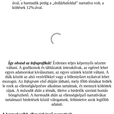
ával, a harmadik pedig a „dollárbaloldal” narratíva volt, a
költések 12%-ával.
Így olvasd az infografikát!
Érdemes teljes képernyős nézetre
váltani. A grafikonok és táblázatok interaktívak, az egérrel lehet
egyes adatsorokat kiválasztani, az egyes szintek között váltani. A
diák között az alsó vezérlőkkel vagy a billentyűzet nyilaival lehet
mozogni. Az
Infogram első diáján
látható, mely főbb témákat fedték
le ezek az ellenségképzésre alkalmas tartalmak, és mennyit költöttek
rájuk. A
második dián
a témák, illetve a hirdetők szerinti bontás
böngészhető. A
harmadik dián
az ellenségképző narratívákat
tartalmazó hirdetések közül válogatunk, feltüntetve azok legfőbb
adatait.