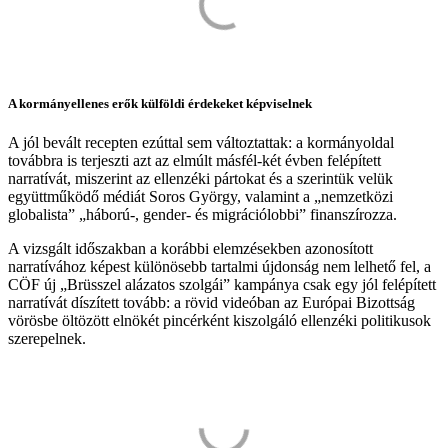
A kormányellenes erők külföldi érdekeket képviselnek
A jól bevált recepten ezúttal sem változtattak: a kormányoldal
továbbra is terjeszti azt az elmúlt másfél-két évben felépített
narratívát, miszerint az ellenzéki pártokat és a szerintük velük
együttműködő médiát Soros György, valamint a „nemzetközi
globalista” „háború-, gender- és migrációlobbi” finanszírozza.
A vizsgált időszakban a korábbi elemzésekben azonosított
narratívához képest különösebb tartalmi újdonság nem lelhető fel, a
CÖF új „Brüsszel alázatos szolgái” kampánya csak egy jól felépített
narratívát díszített tovább: a rövid videóban az Európai Bizottság
vörösbe öltözött elnökét pincérként kiszolgáló ellenzéki politikusok
szerepelnek.