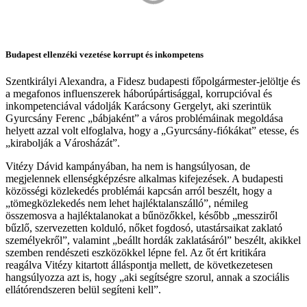
Budapest ellenzéki vezetése korrupt és inkompetens
Szentkirályi Alexandra, a Fidesz budapesti főpolgármester-jelöltje és
a megafonos influenszerek háborúpártisággal, korrupcióval és
inkompetenciával vádolják Karácsony Gergelyt, aki szerintük
Gyurcsány Ferenc „bábjaként” a város problémáinak megoldása
helyett azzal volt elfoglalva, hogy a „Gyurcsány-fiókákat” etesse, és
„kirabolják a Városházát”.
Vitézy Dávid kampányában, ha nem is hangsúlyosan, de
megjelennek ellenségképzésre alkalmas kifejezések. A budapesti
közösségi közlekedés problémái kapcsán arról beszélt, hogy a
„tömegközlekedés nem lehet hajléktalanszálló”, némileg
összemosva a hajléktalanokat a bűnözőkkel, később „messziről
bűzlő, szervezetten kolduló, nőket fogdosó, utastársaikat zaklató
személyekről”, valamint „beállt hordák zaklatásáról” beszélt, akikkel
szemben rendészeti eszközökkel lépne fel. Az őt ért kritikára
reagálva Vitézy kitartott álláspontja mellett, de következetesen
hangsúlyozza azt is, hogy „aki segítségre szorul, annak a szociális
ellátórendszeren belül segíteni kell”.