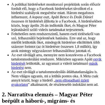
A politikai hirdetéseket monitorozó projektünk során először
fordult elő, hogy a Facebook hirdetéseket távolított el a
hirdetési szabályok megsértése miatt. Három megafonos
influenszer,
A kopasz oszt
,
Apáti Bence
és
Deák Dániel
összesen öt hirdetését állította le a Facebook. A hirdetésekben
közös, hogy április 26-án indították őket, és Magyar Péter
lejáratásáról szóló videós tartalmakat terjesztenek.
Feltehetően nem rendszerszintű, hanem eseti törlésekről van
szó, felhasználói bejelentések hatására. Erre utal az, hogy
mielőtt letiltották őket, mindegyik hirdetésre elköltöttek több
százezer forintot (az öt hirdetésre összesen 1,8 milliót), így
azok mintegy négyszázezer felhasználóhoz jutottak el.
Az eset rávilágít arra, mennyire nem konzekvens a Facebook
tartalommoderálási rendszere. Miközben ugyanis Apáti
egyik
hirdetését
letiltották, az ugyanazt a videót tartalmazó
másik
hirdetést
nem.
Az eset rávilágít a tartalommoderálás átláthatatlanságára is.
Nem világos ugyanis, mi a letiltás pontos oka. A Meta csak
annyit közöl, hogy a hirdető „
nem elfogadható üzleti
gyakorlatot
” alkalmazott, de részletesebb indoklást nem ad.
2. Narratítva elemzés – Magyar Péter
beépült a háború-, migráns- és