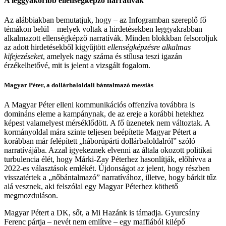
A leggyakoribb ellenségképző narratívák
Az alábbiakban bemutatjuk, hogy – az Infogramban szereplő fő
témákon belül – melyek voltak a hirdetésekben leggyakrabban
alkalmazott ellenségképző narratívák. Minden blokkban felsoroljuk
az adott hirdetésekből kigyűjtött
ellenségképzésre alkalmas
kifejezéseket
, amelyek nagy száma és stílusa teszi igazán
érzékelhetővé, mit is jelent a vizsgált fogalom.
Magyar Péter, a dollárbaloldali bántalmazó messiás
A Magyar Péter elleni kommunikációs offenzíva továbbra is
domináns eleme a kampánynak, de az ereje a korábbi hetekhez
képest valamelyest mérséklődött. A fő üzenetek nem változtak. A
kormányoldal mára szinte teljesen beépítette Magyar Pétert a
korábban már felépített „háborúpárti dollárbaloldalról” szóló
narratívájába. Azzal igyekeznek elvenni az általa okozott politikai
turbulencia élét, hogy Márki-Zay Péterhez hasonlítják, előhívva a
2022-es választások emlékét. Újdonságot az jelent, hogy részben
visszatértek a „nőbántalmazó” narratívához, illetve, hogy bárkit tűz
alá vesznek, aki felszólal egy Magyar Péterhez köthető
megmozduláson.
Magyar Pétert a DK, sőt, a Mi Hazánk is támadja. Gyurcsány
Ferenc pártja – nevét nem említve – egy maffiából kilépő