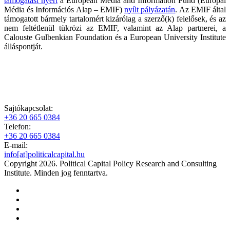
támogatást nyert
a European Media and Information Fund (Európai
Média és Információs Alap – EMIF)
nyílt pályázatán
. Az EMIF által
támogatott bármely tartalomért kizárólag a szerző(k) felelősek, és az
nem feltétlenül tükrözi az EMIF, valamint az Alap partnerei, a
Calouste Gulbenkian Foundation és a European University Institute
álláspontját.
Sajtókapcsolat:
+36 20 665 0384
Telefon:
+36 20 665 0384
E-mail:
info[at]politicalcapital.hu
Copyright 2026. Political Capital Policy Research and Consulting
Institute. Minden jog fenntartva.