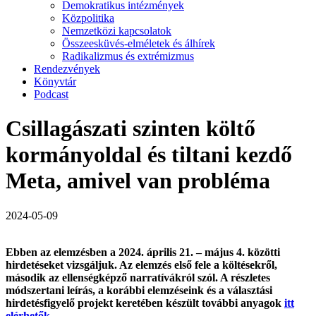
Demokratikus intézmények
Közpolitika
Nemzetközi kapcsolatok
Összeesküvés-elméletek és álhírek
Radikalizmus és extrémizmus
Rendezvények
Könyvtár
Podcast
Csillagászati szinten költő
kormányoldal és tiltani kezdő
Meta, amivel van probléma
2024-05-09
Ebben az elemzésben a 2024. április 21. – május 4. közötti
hirdetéseket vizsgáljuk. Az elemzés első fele a költésekről,
második az ellenségképző narratívákról szól. A részletes
módszertani leírás, a korábbi elemzéseink és a választási
hirdetésfigyelő projekt keretében készült további anyagok
itt
elérhetők
.