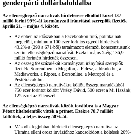
genderpárti dollárbaloldalba
Az ellenségképző narratívák hirdetésére elköltött közel 137
millió forint 99%-át kormányzati irányítású szereplők fizették
április 21. – május 4. között.
Az ebben az időszakban a Facebookon futó, politikainak
megjelölt, minimum 100 ezer forintos egyedi hirdetések
43,2%-a (290 a 671-ből) tartalmazott elemzői konszenzusunk
szerint ellenségképző narratívát. Ezeket május 5-éig 136,9
millió forintért hirdették összesen.
Az összeg 99 százalékát kormányzati irányítású szereplők
fizették. Sorrendben: a Megafon, a Fidesz, a hirado.hu, a
Mediaworks, a Ripost, a Borsonline, a Metropol és a
PestiSrácok.hu.
Az ellenségképző narratívákra költött összeg maradékából
750 ezer forintot költött Vitézy Dávid, 500 ezret a Mi Hazánk,
125 ezret az Ellenszél.
Az ellenségképző narratívák között továbbra is a Magyar
Pétert hiteltelenítők vitték a prímet. Ezekre 78,7 milliót
költöttek, a teljes összeg 58%-át.
Második legjobban hirdetett ellenségképző narratíva az
Ukrajna elleni orosz invázióhoz kapcsolódott a költések 20%-