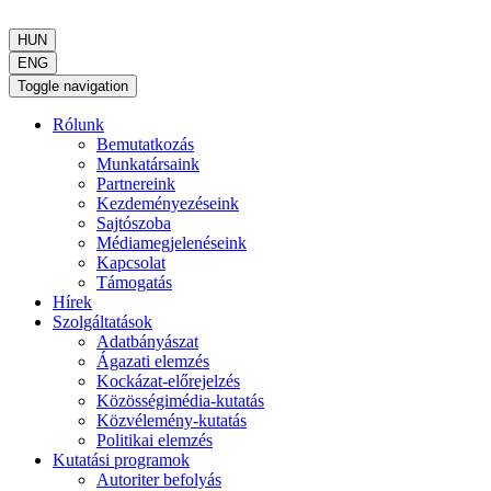
HUN
ENG
Toggle navigation
Rólunk
Bemutatkozás
Munkatársaink
Partnereink
Kezdeményezéseink
Sajtószoba
Médiamegjelenéseink
Kapcsolat
Támogatás
Hírek
Szolgáltatások
Adatbányászat
Ágazati elemzés
Kockázat-előrejelzés
Közösségimédia-kutatás
Közvélemény-kutatás
Politikai elemzés
Kutatási programok
Autoriter befolyás