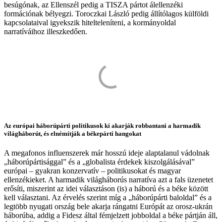
besúgónak, az Ellenszél pedig a TISZA pártot álellenzéki
formációnak bélyegzi. Toroczkai László pedig állítólagos külföldi
kapcsolataival igyekszik hitelteleníteni, a kormányoldal
narratíváihoz illeszkedően.
Az európai háborúpárti politikusok ki akarják robbantani a harmadik
világháborút, és elnémítják a békepárti hangokat
A megafonos influenszerek már hosszú ideje alaptalanul vádolnak
„háborúpártisággal” és a „globalista érdekek kiszolgálásával”
európai – gyakran konzervatív – politikusokat és magyar
ellenzékieket. A harmadik világháborús narratíva azt a fals üzenetet
erősíti, miszerint az idei választáson (is) a háború és a béke között
kell választani. Az érvelés szerint míg a „háborúpárti baloldal” és a
legtöbb nyugati ország bele akarja rángatni Európát az orosz-ukrán
háborúba, addig a Fidesz által fémjelzett jobboldal a béke pártján áll,