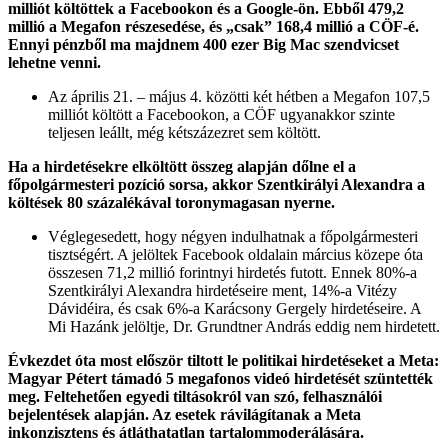
milliót költöttek a Facebookon és a Google-ön. Ebből 479,2
millió a Megafon részesedése, és „csak” 168,4 millió a CÖF-é.
Ennyi pénzből ma majdnem 400 ezer Big Mac szendvicset
lehetne venni.
Az április 21. – május 4. közötti két hétben a Megafon 107,5
milliót költött a Facebookon, a CÖF ugyanakkor szinte
teljesen leállt, még kétszázezret sem költött.
Ha a hirdetésekre elköltött összeg alapján dőlne el a
főpolgármesteri pozíció sorsa, akkor Szentkirályi Alexandra a
költések 80 százalékával toronymagasan nyerne.
Véglegesedett, hogy négyen indulhatnak a főpolgármesteri
tisztségért. A jelöltek Facebook oldalain március közepe óta
összesen 71,2 millió forintnyi hirdetés futott. Ennek 80%-a
Szentkirályi Alexandra hirdetéseire ment, 14%-a Vitézy
Dávidéira, és csak 6%-a Karácsony Gergely hirdetéseire. A
Mi Hazánk jelöltje, Dr. Grundtner András eddig nem hirdetett.
Évkezdet óta most először tiltott le politikai hirdetéseket a Meta:
Magyar Pétert támadó 5 megafonos videó hirdetését szüntették
meg. Feltehetően egyedi tiltásokról van szó, felhasználói
bejelentések alapján. Az esetek rávilágítanak a Meta
inkonzisztens és átláthatatlan tartalommoderálására.