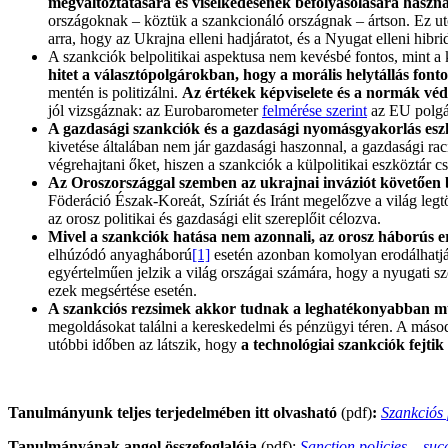
megváltoztatására és viselkedésének befolyásolására haszn
országoknak – köztük a szankcionáló országnak – ártson. Ez utó
arra, hogy az Ukrajna elleni hadjáratot, és a Nyugat elleni hibri
A szankciók belpolitikai aspektusa nem kevésbé fontos, mint a k
hitet a választópolgárokban, hogy a morális helytállás fonto
mentén is politizálni.
Az értékek képviselete
és a normák véd
jól vizsgáznak: az Eurobarometer
felmérése szerint
az EU polgár
A gazdasági szankciók és a gazdasági nyomásgyakorlás eszk
kivetése általában nem jár gazdasági haszonnal, a gazdasági raci
végrehajtani őket, hiszen a szankciók a külpolitikai eszköztár c
Az Oroszországgal szemben az ukrajnai inváziót követően b
Föderáció Észak-Koreát, Szíriát és Iránt megelőzve a világ leg
az orosz politikai és gazdasági elit szereplőit célozva.
Mivel a szankciók hatása nem azonnali, az orosz háborús er
elhúzódó anyagháború
[1]
esetén azonban komolyan erodálhatják 
egyértelműen jelzik a világ országai számára, hogy a nyugati 
ezek megsértése esetén.
A szankciós rezsimek akkor tudnak a leghatékonyabban műkö
megoldásokat találni a kereskedelmi és pénzügyi téren. A másodla
utóbbi időben az látszik, hogy
a technológiai szankciók fejtik
Tanulmányunk teljes terjedelmében itt olvasható
(pdf)
:
Szankciós 
Tanulmányának angol összefoglalója
(pdf):
Sanction policies – suc