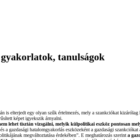
z gyakorlatok, tanulságok
n is elterjedt egy olyan szűk értelmezés, mely a szankciókat kizárólag
sített képet igyekszik árnyalni.
 lehet tisztán vizsgálni, melyik külpolitikai eszköz pontosan mely
ika és a gazdasági hatalomgyakorlás eszközeként a gazdasági szankciókat
olitikájának megváltoztatása érdekében”. E meghatározás szerint
a gaz