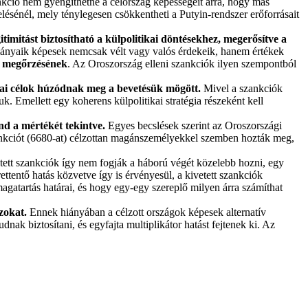
nkció nem gyengíthetné a célország képességeit arra, hogy más
ésénél, mely ténylegesen csökkentheti a Putyin-rendszer erőforrásait
timitást biztosítható a külpolitikai döntésekhez, megerősítve a
rmányaik képesek nemcsak vélt vagy valós érdekeik, hanem értékek
d megőrzésének
. Az Oroszország elleni szankciók ilyen szempontból
kai célok húzódnak meg a bevetésük mögött.
Mivel a szankciók
k. Emellett egy koherens külpolitikai stratégia részeként kell
nd a mértékét tekintve.
Egyes becslések szerint az Oroszországi
szankciót (6680-at) célzottan magánszemélyekkel szemben hozták meg,
tett szankciók így nem fogják a háború végét közelebb hozni, egy
tentő hatás közvetve így is érvényesül, a kivetett szankciók
gatartás határai, és hogy egy-egy szereplő milyen árra számíthat
zokat.
Ennek hiányában a célzott országok képesek alternatív
nak biztosítani, és egyfajta multiplikátor hatást fejtenek ki. Az