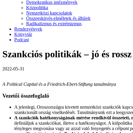
Demokratikus intézmények
Közpolitika
Nemzetközi kapcsolatok
Összeesküvés-elméletek és álhírek
Radikalizmus és extrémizmus
Rendezvények
Könyvtár
Podcast
Szankciós politikák – jó és ross
2022-05-31
A Political Capital és a Friedrich-Ebert-Stiftung tanulmánya
Vezetői összefoglaló
A jelenlegi, Oroszországra kivetett nemzetközi szankciók kapcsá
szankcionált ország viselkedését. Tanulmányunk ezt a leegyszerű
A szankciók hatékonyságának mérése rendkívül összetett, nem
definiáljuk a szankciókat, illetve a hatékonyságot. A külpolit
tényleges megvonása vagy az azzal való fenyegetés a célpont p