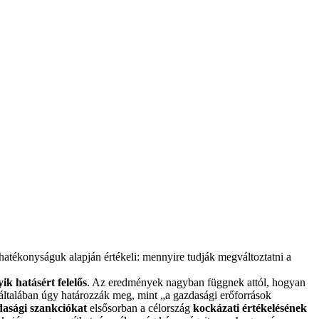
 hatékonyságuk alapján értékeli: mennyire tudják megváltoztatni a
ik hatásért felelős
. Az eredmények nagyban függnek attól, hogyan
 általában úgy határozzák meg, mint „a gazdasági erőforrások
dasági szankciókat
elsősorban a célország
kockázati értékelésének