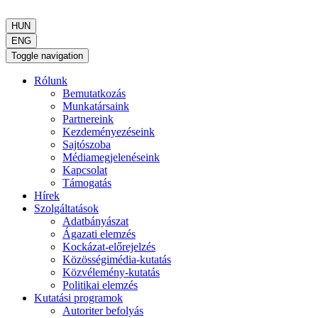
HUN
ENG
Toggle navigation
Rólunk
Bemutatkozás
Munkatársaink
Partnereink
Kezdeményezéseink
Sajtószoba
Médiamegjelenéseink
Kapcsolat
Támogatás
Hírek
Szolgáltatások
Adatbányászat
Ágazati elemzés
Kockázat-előrejelzés
Közösségimédia-kutatás
Közvélemény-kutatás
Politikai elemzés
Kutatási programok
Autoriter befolyás