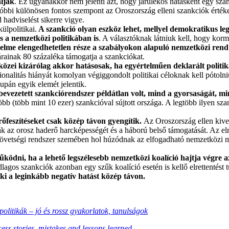
álják
. Ez ugyanakkor nem jelenti azt, hogy járulékos hatásként egy sza
bbi különösen fontos szempont az Oroszország elleni szankciók értékel
d hadviselést sikerre vigye.
ülpolitikai.
A szankció olyan eszköz lehet, mellyel demokratikus legi
s a nemzetközi politikában is
. A választóknak látniuk kell, hogy ko
elme elengedhetetlen része a szabályokon alapuló nemzetközi ren
ainak 80 százaléka támogatja a szankciókat.
özei kizárólag akkor hatásosak, ha egyértelműen deklarált politi
onalitás hiányát komolyan végiggondolt politikai céloknak kell pótolniu
supán egyik elemét jelentik.
evezetett szankciórendszer példátlan volt, mind a gyorsaságát, mi
több (több mint 10 ezer) szankcióval sújtott országa. A legtöbb ilyen 
őfeszítéseket csak közép távon gyengítik.
Az Oroszország ellen kive
az orosz haderő harcképességét és a háború belső támogatását. Az elret
szövetségi rendszer szemében hol húzódnak az elfogadható nemzetközi ma
dni, ha a lehető legszélesebb nemzetközi koalíció hajtja végre a
gos szankciók azonban egy szűk koalíció esetén is kellő elrettentést tud
 ki a leginkább negatív hatást közép távon.
politikák – jó és rossz gyakorlatok, tanulságok
cess stories, mistakes and lessons learned